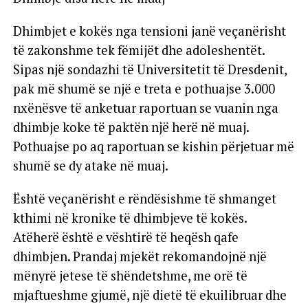
Dhimbjet e kokës nga tensioni janë veçanërisht
të zakonshme tek fëmijët dhe adoleshentët.
Sipas një sondazhi të Universitetit të Dresdenit,
pak më shumë se një e treta e pothuajse 3.000
nxënësve të anketuar raportuan se vuanin nga
dhimbje koke të paktën një herë në muaj.
Pothuajse po aq raportuan se kishin përjetuar më
shumë se dy atake në muaj.
Është veçanërisht e rëndësishme të shmanget
kthimi në kronike të dhimbjeve të kokës.
Atëherë është e vështirë të heqësh qafe
dhimbjen. Prandaj mjekët rekomandojnë një
mënyrë jetese të shëndetshme, me orë të
mjaftueshme gjumë, një dietë të ekuilibruar dhe