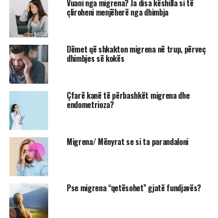
Vuani nga migrena? Ja disa këshilla si të
çliroheni menjëherë nga dhimbja
Dëmet që shkakton migrena në trup, përveç
dhimbjes së kokës
Çfarë kanë të përbashkët migrena dhe
endometrioza?
Migrena/ Mënyrat se si ta parandaloni
Pse migrena “qetësohet” gjatë fundjavës?