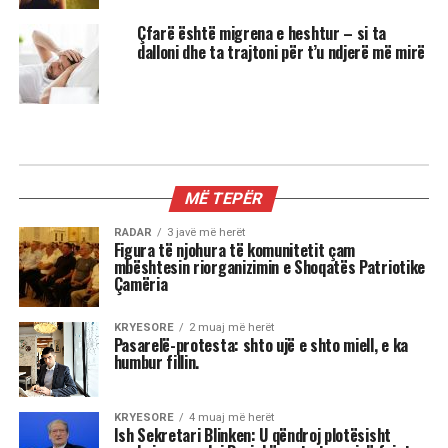
Çfarë është migrena e heshtur – si ta
dalloni dhe ta trajtoni për t’u ndjerë më mirë
MIX
3 shenjat më xheloze të horoskopit
Astrologjia tregon se disa shenja të zodiakut
janë më të prirura të përjetojnë xhelozi, për