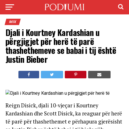
MIX
Djali i Kourtney Kardashian u
përgjigjet për herë të parë
thashethemeve se babai i tij është
Justin Bieber
Reign Disick, djali 10-vjeçar i Kourtney
Kardashian dhe Scott Disick, ka reaguar për herë
të parë për thashethemet e përhapura gjerësisht