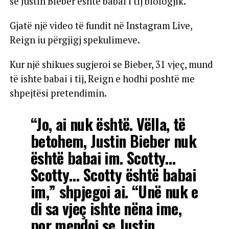
se Justin Bieber është babai i tij biologjik.
Gjatë një video të fundit në Instagram Live,
Reign iu përgjigj spekulimeve.
Kur një shikues sugjeroi se Bieber, 31 vjeç, mund
të ishte babai i tij, Reign e hodhi poshtë me
shpejtësi pretendimin.
“Jo, ai nuk është. Vëlla, të
betohem, Justin Bieber nuk
është babai im. Scotty…
Scotty… Scotty është babai
im,” shpjegoi ai. “Unë nuk e
di sa vjeç ishte nëna ime,
por mendoj se Justin