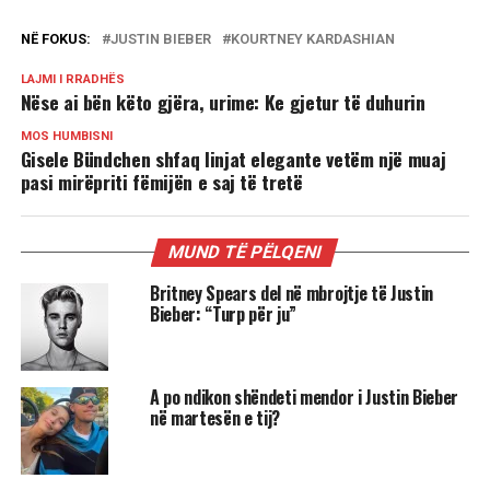
NË FOKUS:
JUSTIN BIEBER
KOURTNEY KARDASHIAN
LAJMI I RRADHËS
Nëse ai bën këto gjëra, urime: Ke gjetur të duhurin
MOS HUMBISNI
Gisele Bündchen shfaq linjat elegante vetëm një muaj
pasi mirëpriti fëmijën e saj të tretë
MUND TË PËLQENI
Britney Spears del në mbrojtje të Justin
Bieber: “Turp për ju”
A po ndikon shëndeti mendor i Justin Bieber
në martesën e tij?