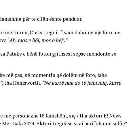
 famshme për të cilën është penduar.
të mërkurën, Chris tregoi: “Kam dalur në një foto me
va ‘
Ah, mos e bëj, mos e bëj’.”
Elsa Pataky e bënë foton gjithsesi sepse mendonte se
e më pas, në momentin që dolëm në foto, isha
”
, tha Hemsworth.
“Ne kurrë nuk do të jemi miq, kurrë
ie me personazhe të famshëm, siç i tha aktori E! News
 Met Gala 2024. Aktori tregoi se si ai bëri “shumë selfie”