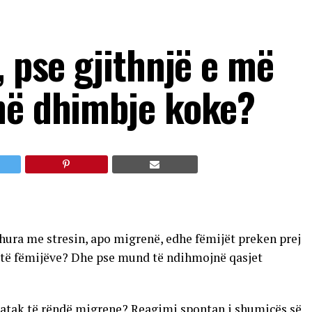
, pse gjithnjë e më
në dhimbje koke?
dhura me stresin, apo migrenë, edhe fëmijët preken prej
it të fëmijëve? Dhe pse mund të ndihmojnë qasjet
ë atak të rëndë migrene? Reagimi spontan i shumicës së