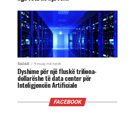
RADAR
9 muaj më herët
Dyshime për një fluskë triliona-
dollarëshe të data center për
Inteligjencën Artificiale
FACEBOOK