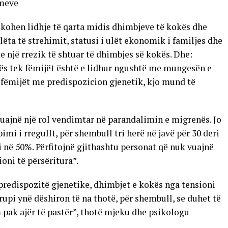
imeve
fikohen lidhje të qarta midis dhimbjeve të kokës dhe
ëta të strehimit, statusi i ulët ekonomik i familjes dhe
 një rrezik të shtuar të dhimbjes së kokës. Dhe:
kës tek fëmijët është e lidhur ngushtë me mungesën e
 fëmijët me predispozicion gjenetik, kjo mund të
luajnë një rol vendimtar në parandalimin e migrenës. Jo
pimi i rregullt, për shembull tri herë në javë për 30 deri
në 50%. Përfitojnë gjithashtu personat që nuk vuajnë
oni të përsëritura”.
predispozitë gjenetike, dhimbjet e kokës nga tensioni
upi ynë dëshiron të na thotë, për shembull, se duhet të
 pak ajër të pastër”, thotë mjeku dhe psikologu
.