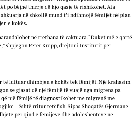
t po bëjnë thirrje që kjo qasje të rishikohet. Ata
shkuarja në shkollë mund t’i ndihmojë fëmijët në plan
jen e kokës.
arandalohet në rrethana të caktuara. “Duket më e qartë
,” shpjegon Peter Kropp, drejtor i Institutit për
për të luftuar dhimbjen e kokës tek fëmijët. Një krahasim
egon se gjasat që një fëmijë të vuajë nga migrena pa
at që një fëmijë të diagnostikohet me migrenë me
ike – është rritur tetëfish. Sipas Shoqatës Gjermane
hjetë për qind e fëmijëve dhe adoleshentëve në