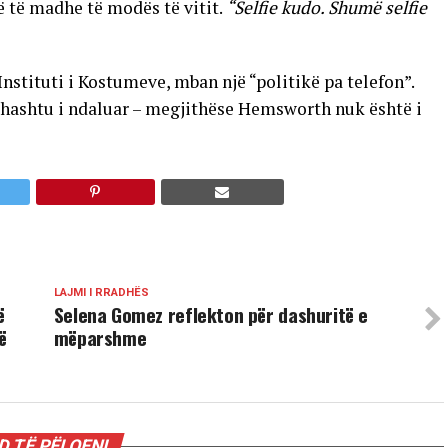
 të madhe të modës të vitit.
“Selfie kudo. Shumë selfie
 Instituti i Kostumeve, mban një “politikë pa telefon”.
thashtu i ndaluar – megjithëse Hemsworth nuk është i
LAJMI I RRADHËS
ë
Selena Gomez reflekton për dashuritë e
ë
mëparshme
 TË PËLQENI