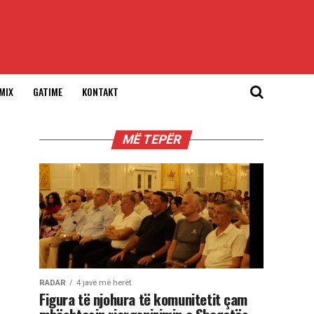
MIX
GATIME
KONTAKT
MË TEPËR
RADAR
4 javë më herët
Figura të njohura të komunitetit çam