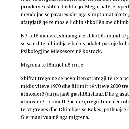
prindërve është ndoshta: jo. Megjithatë, ekspertë
mendojnë se pavarësisht nga simptomat akute, 
afatgjatë që të mos e lidhin shkollën me dhimb
Në këtë mënyrë, shmangia e shkollës mund të p
se sa është: dhimbja e kokës ndalet pas një kohe
Psikologjinë Mjekësore në Rostock.
Migrena te fëmijët në rritje
Shifrat tregojnë se nevojiten strategji të reja 
midis viteve 1970 dhe fillimit të viteve 2000 tr
atmosferë (aur)a janë gjashtëfishuar. Dhe gjas
atmosferë – domethënë me çrregullime neurologj
të Migrenës dhe Dhimbjes së Kokës, pothuajse d
Gjermani vuajnë nga migrena.