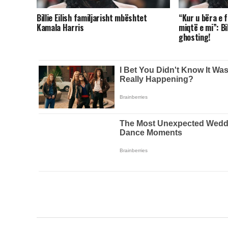
Billie Eilish familjarisht mbështet
“Kur u bëra e 
Kamala Harris
miqtë e mi”: Bil
ghosting!