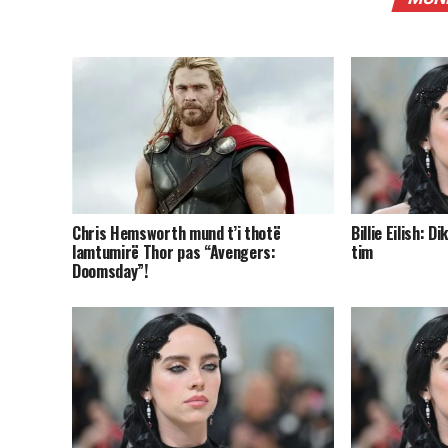
Chris Hemsworth mund t’i thotë
Billie Eilish: 
lamtumirë Thor pas “Avengers:
tim
Doomsday”!