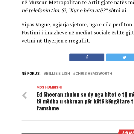
në Muzeun Metropolitan të Artit gjatë natës më
në telefonin tim. Si, “Kur e bëra atë?” sh
toi ai.
Sipas Vogue, ngjarja vjetore, nga e cila përfiton
Postimi i imazheve në mediat sociale është gji
vetmi në thyerjen e rregullit.
NË FOKUS:
BILLIE EILISH
CHRIS HEMSWORTH
MOS HUMBISNI
Ed Sheeran zbulon se dy nga hitet e tij m
të mëdha u shkruan për këtë këngëtare t
famshme
MUND