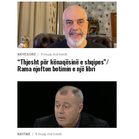
KRYESORE
9 muaj më herët
“Thjesht për kënaqësinë e shqipes”/
Rama njofton botimin e një libri
KRITIKE
9 muaj më herët