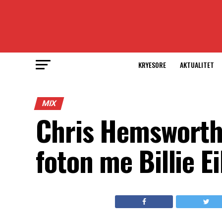
KRYESORE
AKTUALITET
MIX
Chris Hemsworth
foton me Billie Ei