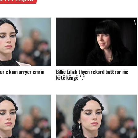
Dikur e kam urryer emrin
Billie Eilish thyen rekord botëror me
këtë këngë *.*