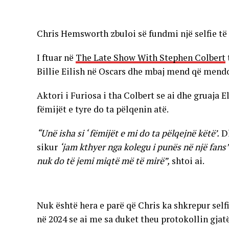
Chris Hemsworth zbuloi së fundmi një selfie të
I ftuar në
The Late Show With Stephen Colbert
Billie Eilish në Oscars dhe mbaj mend që mendo
Aktori i Furiosa i tha Colbert se ai dhe gruaja 
fëmijët e tyre do ta pëlqenin atë.
“Unë isha si ‘ fëmijët e mi do ta pëlqejnë këtë’.
Dh
sikur
‘jam kthyer nga kolegu i punës në një fans’
nuk do të jemi miqtë më të mirë”,
shtoi ai.
Nuk është hera e parë që Chris ka shkrepur self
në 2024 se ai me sa duket theu protokollin gjatë