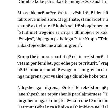
Dhimbje koke për shkak të mungesës së ushtr
Sipas shkencëtarëve, është e vështirë të identi
faktorëve mjedisorë. Megjithatë, standardet e ul
shumë aktivitete të kohës së lirë shoqërohen me
“Studimet tregojnë se rritja e dhimbjeve të ko
lëvizjes”, shpjegon psikologu Peter Kropp. “Tek
shkaktojë edhe një atak migrene”.
Kropp thekson se sportet që rrisin rezistencën 
vetëm për fëmijët, por edhe për të rriturit. “Vra
në 45 minuta, mund të zvogëlojë migrenën deri 
nga migrena, por vuajnë nga dhimbje koke tensi
Ndryshe nga migrena, për të cilën ekziston një 
janë shpesh më tepër shenjë paralajmëruese. “Tr
largohemi nga ekrani, të lëvizim dhe të marrim
Hartmut Göbel nga Klinika e Dhimbjeve në Kiel