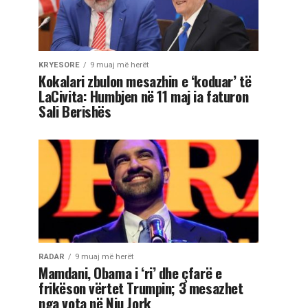
KRYESORE
9 muaj më herët
Kokalari zbulon mesazhin e ‘koduar’ të
LaCivita: Humbjen në 11 maj ia faturon
Sali Berishës
RADAR
9 muaj më herët
Mamdani, Obama i ‘ri’ dhe çfarë e
frikëson vërtet Trumpin; 3 mesazhet
nga vota në Nju Jork