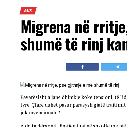
MIX
Migrena në rritje
shumë të rinj ka
Pavarësisht a janë dhimbje koke tensioni, të li
tyre. Çfarë duhet pasur parasysh gjatë trajtim
jokonvencionale?
A do ta dërgonit fëmijën tuaj në shkollë me nj