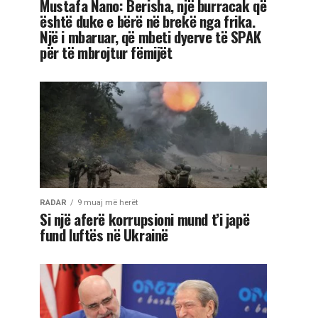
Mustafa Nano: Berisha, një burracak që
është duke e bërë në brekë nga frika.
Një i mbaruar, që mbeti dyerve të SPAK
për të mbrojtur fëmijët
RADAR
9 muaj më herët
Si një aferë korrupsioni mund t’i japë
fund luftës në Ukrainë