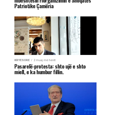
mbështesin riorganizimin e Shoqatës
Patriotike Çamëria
KRYESORE
2 muaj më herët
Pasarelë-protesta: shto ujë e shto
miell, e ka humbur fillin.