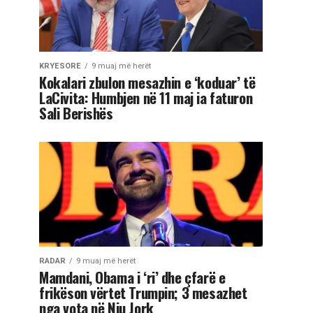
KRYESORE
9 muaj më herët
Kokalari zbulon mesazhin e ‘koduar’ të
LaCivita: Humbjen në 11 maj ia faturon
Sali Berishës
RADAR
9 muaj më herët
Mamdani, Obama i ‘ri’ dhe çfarë e
frikëson vërtet Trumpin; 3 mesazhet
nga vota në Nju Jork