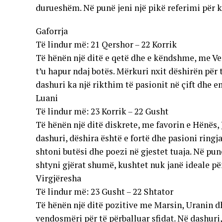
durueshëm. Në punë jeni një pikë referimi për 
Gaforrja
Të lindur më: 21 Qershor – 22 Korrik
Të hënën një ditë e qetë dhe e këndshme, me Ve
t’u hapur ndaj botës. Mërkuri nxit dëshirën për 
dashuri ka një rikthim të pasionit në çift dhe e
Luani
Të lindur më: 23 Korrik – 22 Gusht
Të hënën një ditë diskrete, me favorin e Hënës, 
dashuri, dëshira është e fortë dhe pasioni ringja
shtoni butësi dhe poezi në gjestet tuaja. Në punë
shtyni gjërat shumë, kushtet nuk janë ideale për
Virgjëresha
Të lindur më: 23 Gusht – 22 Shtator
Të hënën një ditë pozitive me Marsin, Uranin d
vendosmëri për të përballuar sfidat. Në dashuri