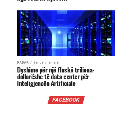
RADAR
9 muaj më herët
Dyshime për një fluskë triliona-
dollarëshe të data center për
Inteligjencën Artificiale
FACEBOOK