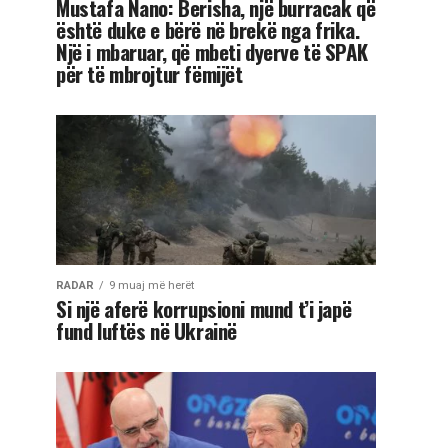
Mustafa Nano: Berisha, një burracak që
është duke e bërë në brekë nga frika.
Një i mbaruar, që mbeti dyerve të SPAK
për të mbrojtur fëmijët
RADAR
9 muaj më herët
Si një aferë korrupsioni mund t’i japë
fund luftës në Ukrainë