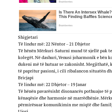
Shigjetari
Të lindur më: 22 Nëntor – 21 Dhjetor
Të hënën Mërkuri-Saturni mund të sjellë pak t
kolegët. Në dashuri, Venusi joharmonik e bën k
dukeni më të hutuar se zakonisht. Megjithatë, k
të papritur pasioni, i cili ribalancon situatën 
Bricjapi
Të lindur më: 22 Dhjetor – 19 Janar
Të hënën pavarësisht disonancës pothuajse të p
kënaqësie dhe harmonie në marrëdhënie. Mërkur
përmirësuar komunikimin me miqtë dhe familj
Ujori