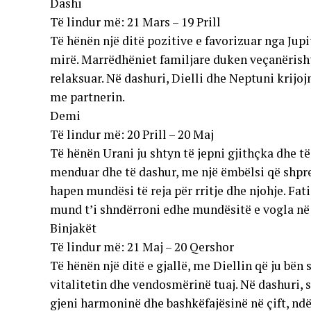
Dashi
Të lindur më: 21 Mars – 19 Prill
Të hënën një ditë pozitive e favorizuar nga Jupi
mirë. Marrëdhëniet familjare duken veçanërisht
relaksuar. Në dashuri, Dielli dhe Neptuni krijo
me partnerin.
Demi
Të lindur më: 20 Prill – 20 Maj
Të hënën Urani ju shtyn të jepni gjithçka dhe të
menduar dhe të dashur, me një ëmbëlsi që shpre
hapen mundësi të reja për rritje dhe njohje. Fa
mund t’i shndërroni edhe mundësitë e vogla në 
Binjakët
Të lindur më: 21 Maj – 20 Qershor
Të hënën një ditë e gjallë, me Diellin që ju bën
vitalitetin dhe vendosmërinë tuaj. Në dashuri,
gjeni harmoninë dhe bashkëfajësinë në çift, ndë