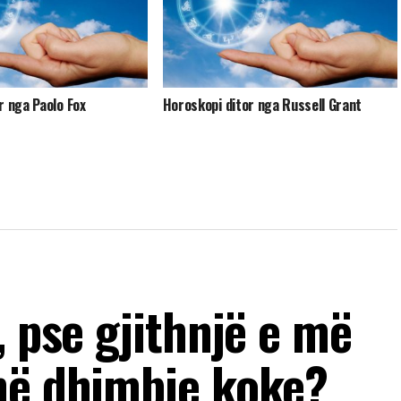
r nga Paolo Fox
Horoskopi ditor nga Russell Grant
, pse gjithnjë e më
në dhimbje koke?