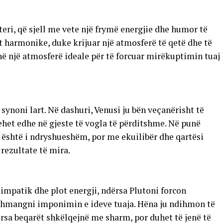
teri, që sjell me vete një frymë energjie dhe humor të
 harmonike, duke krijuar një atmosferë të qetë dhe të
jnë një atmosferë ideale për të forcuar mirëkuptimin tuaj
 synoni lart. Në dashuri, Venusi ju bën veçanërisht të
het edhe në gjeste të vogla të përditshme. Në punë
ti është i ndryshueshëm, por me ekuilibër dhe qartësi
rezultate të mira.
 simpatik dhe plot energji, ndërsa Plutoni forcon
 shmangni imponimin e ideve tuaja. Hëna ju ndihmon të
rsa beqarët shkëlqejnë me sharm, por duhet të jenë të