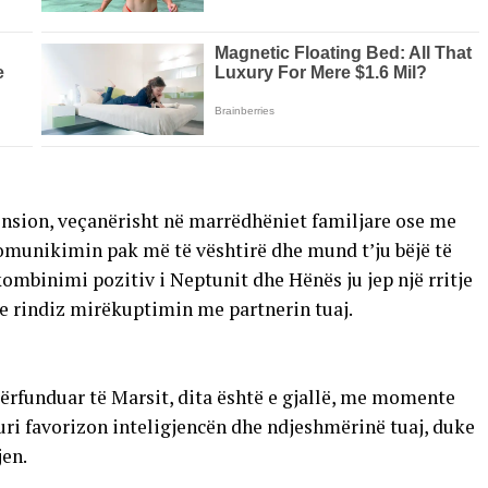
ension, veçanërisht në marrëdhëniet familjare ose me
omunikimin pak më të vështirë dhe mund t’ju bëjë të
ombinimi pozitiv i Neptunit dhe Hënës ju jep një rritje
dhe rindiz mirëkuptimin me partnerin tuaj.
ërfunduar të Marsit, dita është e gjallë, me momente
i favorizon inteligjencën dhe ndjeshmërinë tuaj, duke
en.