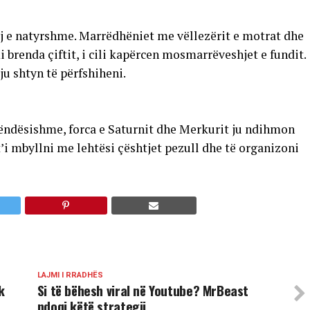
j e natyrshme. Marrëdhëniet me vëllezërit e motrat dhe
 brenda çiftit, i cili kapërcen mosmarrëveshjet e fundit.
ju shtyn të përfshiheni.
 rëndësishme, forca e Saturnit dhe Merkurit ju ndihmon
 mbyllni me lehtësi çështjet pezull dhe të organizoni
LAJMI I RRADHËS
k
Si të bëhesh viral në Youtube? MrBeast
ndoqi këtë strategji