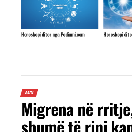
Horoskopi ditor nga Podiumi.com
Horoskopi dito
MIX
Migrena në rritje
shumë të rinj ka