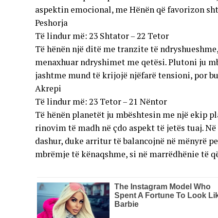
aspektin emocional, me Hënën që favorizon shtri
Peshorja
Të lindur më: 23 Shtator – 22 Tetor
Të hënën një ditë me tranzite të ndryshueshme, 
menaxhuar ndryshimet me qetësi. Plutoni ju mbë
jashtme mund të krijojë njëfarë tensioni, por bu
Akrepi
Të lindur më: 23 Tetor – 21 Nëntor
Të hënën planetët ju mbështesin me një ekip pl
rinovim të madh në çdo aspekt të jetës tuaj. Në
dashur, duke arritur të balancojnë në mënyrë p
mbrëmje të kënaqshme, si në marrëdhënie të q