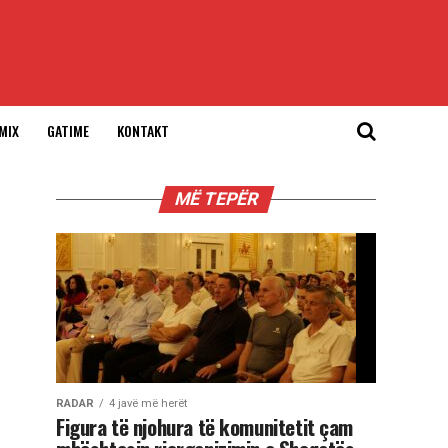
MIX
GATIME
KONTAKT
MË TEPËR
RADAR
4 javë më herët
Figura të njohura të komunitetit çam