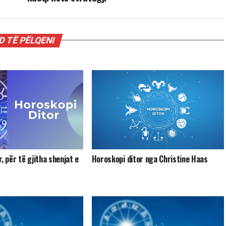
 TË PËLQENI
, për të gjitha shenjat e
Horoskopi ditor nga Christine Haas