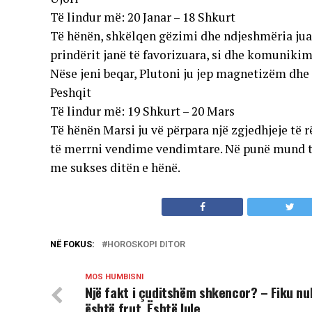
Të lindur më: 20 Janar – 18 Shkurt
Të hënën, shkëlqen gëzimi dhe ndjeshmëria jua
prindërit janë të favorizuara, si dhe komunikimi
Nëse jeni beqar, Plutoni ju jep magnetizëm dhe 
Peshqit
Të lindur më: 19 Shkurt – 20 Mars
Të hënën Marsi ju vë përpara një zgjedhjeje të
të merrni vendime vendimtare. Në punë mund t’i
me sukses ditën e hënë.
NË FOKUS:
HOROSKOPI DITOR
MOS HUMBISNI
Një fakt i çuditshëm shkencor? – Fiku nu
është frut. Është lule