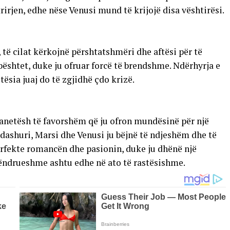
rjen, edhe nëse Venusi mund të krijojë disa vështirësi.
të cilat kërkojnë përshtatshmëri dhe aftësi për të
shtet, duke ju ofruar forcë të brendshme. Ndërhyrja e
tësia juaj do të zgjidhë çdo krizë.
anetësh të favorshëm që ju ofron mundësinë për një
 dashuri, Marsi dhe Venusi ju bëjnë të ndjeshëm dhe të
erfekte romancën dhe pasionin, duke ju dhënë një
ëndrueshme ashtu edhe në ato të rastësishme.