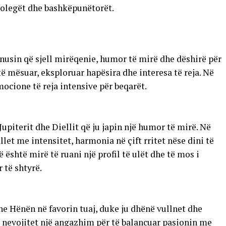
kolegët dhe bashkëpunëtorët.
nusin që sjell mirëqenie, humor të mirë dhe dëshirë për
të mësuar, eksploruar hapësira dhe interesa të reja. Në
mocione të reja intensive për beqarët.
Jupiterit dhe Diellit që ju japin një humor të mirë. Në
llet me intensitet, harmonia në çift rritet nëse dini të
 është mirë të ruani një profil të ulët dhe të mos i
 të shtyrë.
he Hënën në favorin tuaj, duke ju dhënë vullnet dhe
, nevojitet një angazhim për të balancuar pasionin me