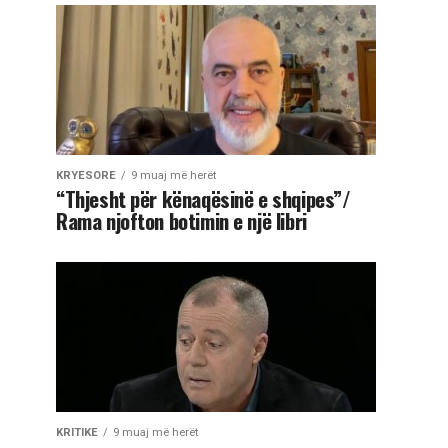
KRYESORE
9 muaj më herët
“Thjesht për kënaqësinë e shqipes”/
Rama njofton botimin e një libri
KRITIKE
9 muaj më herët