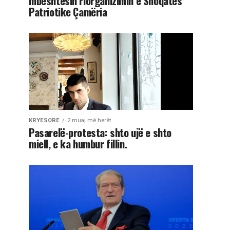
mbështesin riorganizimin e Shoqatës
Patriotike Çamëria
KRYESORE
2 muaj më herët
Pasarelë-protesta: shto ujë e shto
miell, e ka humbur fillin.