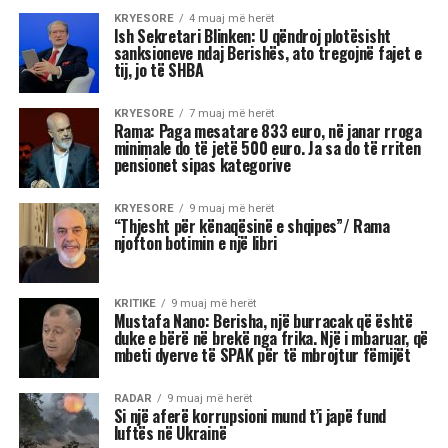
KRYESORE
4 muaj më herët
Ish Sekretari Blinken: U qëndroj plotësisht
sanksioneve ndaj Berishës, ato tregojnë fajet e
tij, jo të SHBA
KRYESORE
7 muaj më herët
Rama: Paga mesatare 833 euro, në janar rroga
minimale do të jetë 500 euro. Ja sa do të rriten
pensionet sipas kategorive
KRYESORE
9 muaj më herët
“Thjesht për kënaqësinë e shqipes”/ Rama
njofton botimin e një libri
KRITIKE
9 muaj më herët
Mustafa Nano: Berisha, një burracak që është
duke e bërë në brekë nga frika. Një i mbaruar, që
mbeti dyerve të SPAK për të mbrojtur fëmijët
RADAR
9 muaj më herët
Si një aferë korrupsioni mund t’i japë fund
luftës në Ukrainë