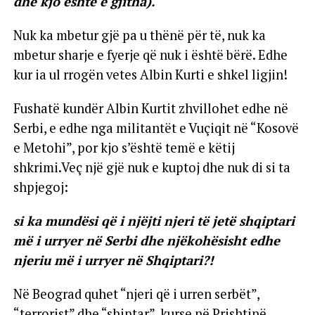
dhe kjo është e gjitha).
Nuk ka mbetur gjë pa u thënë për të, nuk ka
mbetur sharje e fyerje që nuk i është bërë. Edhe
kur ia ul rrogën vetes Albin Kurti e shkel ligjin!
Fushatë kundër Albin Kurtit zhvillohet edhe në
Serbi, e edhe nga militantët e Vuçiqit në “Kosovë
e Metohi”, por kjo s’është temë e këtij
shkrimi.Veç një gjë nuk e kuptoj dhe nuk di si ta
shpjegoj:
si ka mundësi që i njëjti njeri të jetë shqiptari
më i urryer në Serbi dhe njëkohësisht edhe
njeriu më i urryer në Shqiptari?!
Në Beograd quhet “njeri që i urren serbët”,
“terrorist” dhe “shiptar”, kurse në Prishtinë,