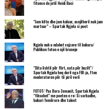
fituese do jetë Heidi Baci
“Jam këtu dhe jam kaluar, asnjëherë nuk jam
martuar” – Spartak Ngjela si poet
Ngjela nuk u ndahet vajzave të bukura/
Publikon foton e një bruneje
“Dita është për flirt, nata për buzët”/
Spartak Ngjela heq dorë nga FBI-ja, fton
moderatoren për të pirë verë
FOTOT/ Pas Bora Zemanit, Spartak Ngjela
“fiksohet” me poeten e re: Si sorkadhe,
bukuri femërore dhe talent