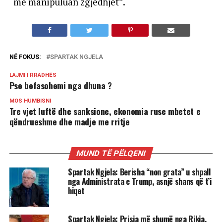
“më manipuluan zgjedhjet”.
NË FOKUS:
SPARTAK NGJELA
LAJMI I RRADHËS
Pse befasohemi nga dhuna ?
MOS HUMBISNI
Tre vjet luftë dhe sanksione, ekonomia ruse mbetet e
qëndrueshme dhe madje me rritje
MUND TË PËLQENI
Spartak Ngjela: Berisha “non grata” u shpall
nga Administrata e Trump, asnjë shans që t’i
hiqet
Spartak Ngjela: Prisja më shumë nga Rikja,