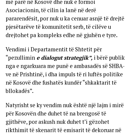
më parë në Kosovë dhe nuk e formoi
Asociacionin, të cilin ia lanë në derë
pararendësit, por nuk u ka cenuar asnjë të drejtë
pjesëtarëve të komunitetit serb, të cilëve u
drejtohet pa kompleks edhe në gjuhën e tyre.
Vendimi i Departamentit të Shtetit për
“pezullimin
e dialogut strategjik”,
i bërë publik
nga e ngarkuara me punë e ambasadës së SHBA-
ve në Prishtinë, i dha impuls të ri luftës politike
në Kosovë dhe fushatës kundër “shkaktarit të
bllokadës”.
Natyrisht se ky vendim nuk është një lajm i mirë
për Kosovën dhe duhet të na brengosë të
gjithëve, por askush nuk duhet t’i gëzohet
rikthimit të skenarit të emisarit të dekoruar në