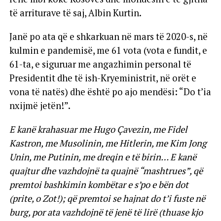
të arriturave të saj, Albin Kurtin.
Janë po ata që e shkarkuan në mars të 2020-s, në
kulmin e pandemisë, me 61 vota (vota e fundit, e
61-ta, e siguruar me angazhimin personal të
Presidentit dhe të ish-Kryeministrit, në orët e
vona të natës) dhe është po ajo mendësi: “Do t’ia
nxijmë jetën!”.
E kanë krahasuar me Hugo Çavezin, me Fidel
Kastron, me Musolinin, me Hitlerin, me Kim Jong
Unin, me Putinin, me dreqin e të birin… E kanë
quajtur dhe vazhdojnë ta quajnë “mashtrues”, që
premtoi bashkimin kombëtar e s’po e bën dot
(prite, o Zot!); që premtoi se hajnat do t’i fuste në
burg, por ata vazhdojnë të jenë të lirë (thuase kjo