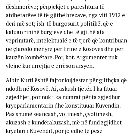
dëshmorëve; përpjekjet e pareshtura të
atdhetarëve të të gjithë brezave, nga viti 1912 e
deri më sot; ish-të burgosurit politikë, që e
kaluan rininë burgjeve dhe të gjithë ata
veprimtarë, intelektualë e të tjerë që kontribuan
në çfarëdo mënyre për lirinë e Kosovës dhe për
kauzën kombëtare. Por, kot. Argumentet nuk
vlejnë kur urrejtja e errëson arsyen.
Albin Kurti është fajtor kujdestar për gjithçka që
ndodh në Kosovë. Ai, askush tjetër. I ka fituar
zgjedhjet, por nuk i ka numrat për ta zgjedhur
kryeparlamentarin dhe konstituuar Kuvendin.
Pas shumë seancash, votimesh, çvotimesh,
akuzash e kundërakuzash, më në fund zgjidhet
kryetari i Kuvendit, por jo edhe të pesë