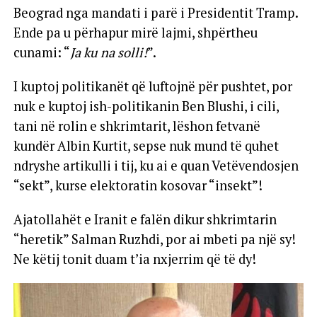
Beograd nga mandati i parë i Presidentit Tramp.
Ende pa u përhapur mirë lajmi, shpërtheu
cunami: “
Ja ku na solli!
”.
I kuptoj politikanët që luftojnë për pushtet, por
nuk e kuptoj ish-politikanin Ben Blushi, i cili,
tani në rolin e shkrimtarit, lëshon fetvanë
kundër Albin Kurtit, sepse nuk mund të quhet
ndryshe artikulli i tij, ku ai e quan Vetëvendosjen
“sekt”, kurse elektoratin kosovar “insekt”!
Ajatollahët e Iranit e falën dikur shkrimtarin
“heretik” Salman Ruzhdi, por ai mbeti pa një sy!
Ne këtij tonit duam t’ia nxjerrim që të dy!