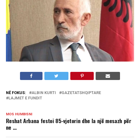
NË FOKUS:
ALBIN KURTI
GAZETATSHQIPTARE
LAJMET E FUNDIT
MOS HUMBISNI
Reshat Arbana festoi 85-vjetorin dhe la një mesazh për
ne …