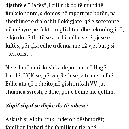
djathtë e “Bacës”, i cili nuk do të mund të
funksiononte, sidomos në raport me botën, pa
shërbimet e djaloshit flokëgjatë, që e zotëronte
në mënyrë perfekte anglishten dhe teknologjinë,
e kjo do të thotë se ai u bë edhe vetë pjesë e
luftës, për çka edhe u dënua me 12 vjet burg si
“terrorist”.
Ne e dimë mirë kush ka deponuar në Hagë
kundër UÇK-së, përveç Serbisë, vite me radhë.
Edhe ata që e drejtojnë gishtin kah VV-ja,
shumica syresh, e dinë, por e bëjnë me qëllim.
Shpif shpif se diçka do të mbesë!
Askush si Albini nuk i nderon dëshmorët;
familjen Jashari dhe familjet e tjera të