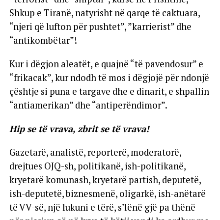
Shkup e Tiranë, natyrisht në qarqe të caktuara,
“njeri që lufton për pushtet”, ”karrierist” dhe
“antikombëtar”!
Kur i dëgjon aleatët, e quajnë “të pavendosur” e
“frikacak”, kur ndodh të mos i dëgjojë për ndonjë
çështje si puna e targave dhe e dinarit, e shpallin
“antiamerikan” dhe “antiperëndimor”.
Hip se të vrava, zbrit se të vrava!
Gazetarë, analistë, reporterë, moderatorë,
drejtues OJQ-sh, politikanë, ish-politikanë,
kryetarë komunash, kryetarë partish, deputetë,
ish-deputetë, biznesmenë, oligarkë, ish-anëtarë
të VV-së, një lukuni e tërë, s’lënë gjë pa thënë