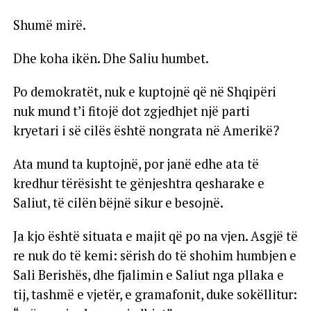
Shumë mirë.
Dhe koha ikën. Dhe Saliu humbet.
Po demokratët, nuk e kuptojnë që në Shqipëri
nuk mund t’i fitojë dot zgjedhjet një parti
kryetari i së cilës është nongrata në Amerikë?
Ata mund ta kuptojnë, por janë edhe ata të
kredhur tërësisht te gënjeshtra qesharake e
Saliut, të cilën bëjnë sikur e besojnë.
Ja kjo është situata e majit që po na vjen. Asgjë të
re nuk do të kemi: sërish do të shohim humbjen e
Sali Berishës, dhe fjalimin e Saliut nga pllaka e
tij, tashmë e vjetër, e gramafonit, duke sokëllitur: