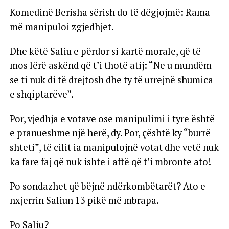
Komedinë Berisha sërish do të dëgjojmë: Rama
më manipuloi zgjedhjet.
Dhe këtë Saliu e përdor si kartë morale, që të
mos lërë askënd që t’i thotë atij: “Ne u mundëm
se ti nuk di të drejtosh dhe ty të urrejnë shumica
e shqiptarëve”.
Por, vjedhja e votave ose manipulimi i tyre është
e pranueshme një herë, dy. Por, çështë ky “burrë
shteti”, të cilit ia manipulojnë votat dhe vetë nuk
ka fare faj që nuk ishte i aftë që t’i mbronte ato!
Po sondazhet që bëjnë ndërkombëtarët? Ato e
nxjerrin Saliun 13 pikë më mbrapa.
Po Saliu?