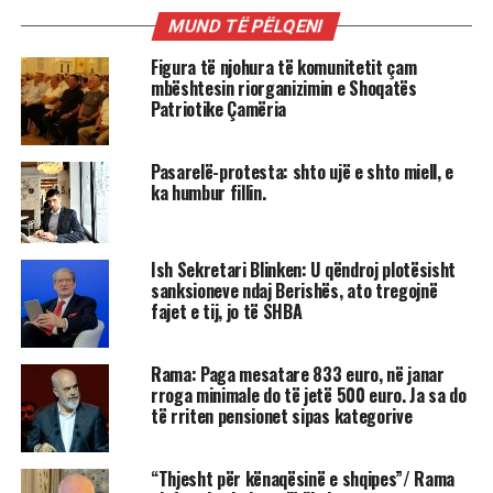
MUND TË PËLQENI
Figura të njohura të komunitetit çam
mbështesin riorganizimin e Shoqatës
Patriotike Çamëria
Pasarelë-protesta: shto ujë e shto miell, e
ka humbur fillin.
Ish Sekretari Blinken: U qëndroj plotësisht
sanksioneve ndaj Berishës, ato tregojnë
fajet e tij, jo të SHBA
Rama: Paga mesatare 833 euro, në janar
rroga minimale do të jetë 500 euro. Ja sa do
të rriten pensionet sipas kategorive
“Thjesht për kënaqësinë e shqipes”/ Rama