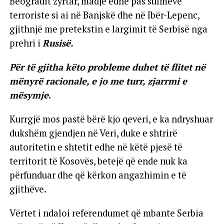
Beogradit zyrtar, madje edhe pas sulmeve
terroriste si ai në Banjskë dhe në Ibër-Lepenc,
gjithnjë me pretekstin e largimit të Serbisë nga
prehri i
Rusisë.
Për të gjitha këto probleme duhet të flitet në
mënyrë racionale, e jo me turr, zjarrmi e
mësymje
.
Kurrgjë mos pastë bërë kjo qeveri, e ka ndryshuar
dukshëm gjendjen në Veri, duke e shtrirë
autoritetin e shtetit edhe në këtë pjesë të
territorit të Kosovës, betejë që ende nuk ka
përfunduar dhe që kërkon angazhimin e të
gjithëve.
Vërtet i ndaloi referendumet që mbante Serbia