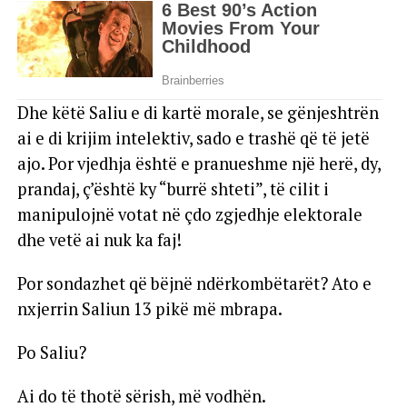
Dhe këtë Saliu e di kartë morale, se gënjeshtrën
ai e di krijim intelektiv, sado e trashë që të jetë
ajo. Por vjedhja është e pranueshme një herë, dy,
prandaj, ç’është ky “burrë shteti”, të cilit i
manipulojnë votat në çdo zgjedhje elektorale
dhe vetë ai nuk ka faj!
Por sondazhet që bëjnë ndërkombëtarët? Ato e
nxjerrin Saliun 13 pikë më mbrapa.
Po Saliu?
Ai do të thotë sërish, më vodhën.