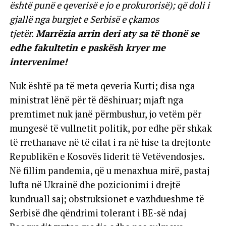
është punë e qeverisë e jo e prokurorisë); që doli i
gjallë nga burgjet e Serbisë e çkamos
tjetër.
Marrëzia arrin deri aty sa të thonë se
edhe fakultetin e paskësh kryer me
intervenime!
Nuk është pa të meta qeveria Kurti; disa nga
ministrat lënë për të dëshiruar; mjaft nga
premtimet nuk janë përmbushur, jo vetëm për
mungesë të vullnetit politik, por edhe për shkak
të rrethanave në të cilat i ra në hise ta drejtonte
Republikën e Kosovës liderit të Vetëvendosjes.
Në fillim pandemia, që u menaxhua mirë, pastaj
lufta në Ukrainë dhe pozicionimi i drejtë
kundruall saj; obstruksionet e vazhdueshme të
Serbisë dhe qëndrimi tolerant i BE-së ndaj