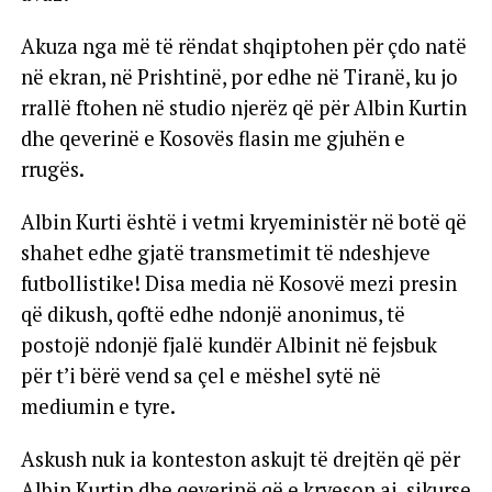
Akuza nga më të rëndat shqiptohen për çdo natë
në ekran, në Prishtinë, por edhe në Tiranë, ku jo
rrallë ftohen në studio njerëz që për Albin Kurtin
dhe qeverinë e Kosovës flasin me gjuhën e
rrugës.
Albin Kurti është i vetmi kryeministër në botë që
shahet edhe gjatë transmetimit të ndeshjeve
futbollistike! Disa media në Kosovë mezi presin
që dikush, qoftë edhe ndonjë anonimus, të
postojë ndonjë fjalë kundër Albinit në fejsbuk
për t’i bërë vend sa çel e mëshel sytë në
mediumin e tyre.
Askush nuk ia konteston askujt të drejtën që për
Albin Kurtin dhe qeverinë që e kryeson ai, sikurse