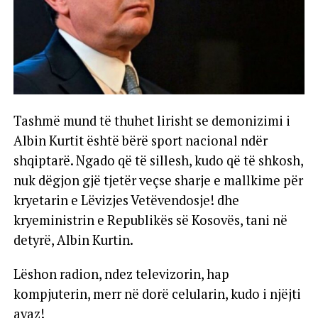
Tashmë mund të thuhet lirisht se demonizimi i
Albin Kurtit është bërë sport nacional ndër
shqiptarë. Ngado që të sillesh, kudo që të shkosh,
nuk dëgjon gjë tjetër veçse sharje e mallkime për
kryetarin e Lëvizjes Vetëvendosje! dhe
kryeministrin e Republikës së Kosovës, tani në
detyrë, Albin Kurtin.
Lëshon radion, ndez televizorin, hap
kompjuterin, merr në dorë celularin, kudo i njëjti
avaz!