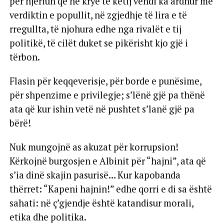
për njeriun që në krye të këtij vendi ka ardhur me
verdiktin e popullit, në zgjedhje të lira e të
rregullta, të njohura edhe nga rivalët e tij
politikë, të cilët duket se pikërisht kjo gjë i
tërbon.
Flasin për keqqeverisje, për borde e punësime,
për shpenzime e privilegje; s’lënë gjë pa thënë
ata që kur ishin vetë në pushtet s’lanë gjë pa
bërë!
Nuk mungojnë as akuzat për korrupsion!
Kërkojnë burgosjen e Albinit për “hajni”, ata që
s’ia dinë skajin pasurisë… Kur kapobanda
thërret: “Kapeni hajnin!” edhe qorri e di sa është
sahati: në ç’gjendje është katandisur morali,
etika dhe politika.