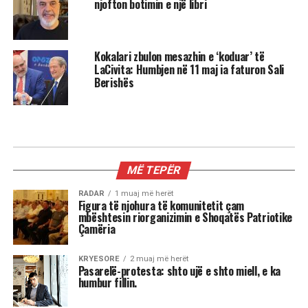
njofton botimin e një libri
Kokalari zbulon mesazhin e ‘koduar’ të
LaCivita: Humbjen në 11 maj ia faturon Sali
Berishës
MË TEPËR
RADAR
1 muaj më herët
Figura të njohura të komunitetit çam
mbështesin riorganizimin e Shoqatës Patriotike
Çamëria
KRYESORE
2 muaj më herët
Pasarelë-protesta: shto ujë e shto miell, e ka
humbur fillin.