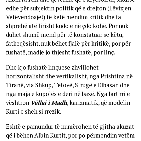
edhe për subjektin politik që e drejton (Lëvizjen
Vetëvendosje!) të ketë mendim kritik dhe ta
shprehë atë lirisht kudo e në çdo kohë. Por nuk
duhet shumë mend për të konstatuar se këtu,
fatkeqësisht, nuk bëhet fjalë për kritikë, por për
fushatë, madje jo thjesht fushatë, por linç.
Dhe kjo fushatë linçuese zhvillohet
horizontalisht dhe vertikalisht, nga Prishtina në
Tiranë, via Shkup, Tetovë, Strugë e Elbasan dhe
nga maja e kupolës e deri në bazë. Nga lart rri e
vështron
Vëllai i Madh
, karizmatik, që modelin
Kurti e sheh si rrezik.
Është e pamundur të numërohen të gjitha akuzat
që i bëhen Albin Kurtit, por po përmendim vetëm