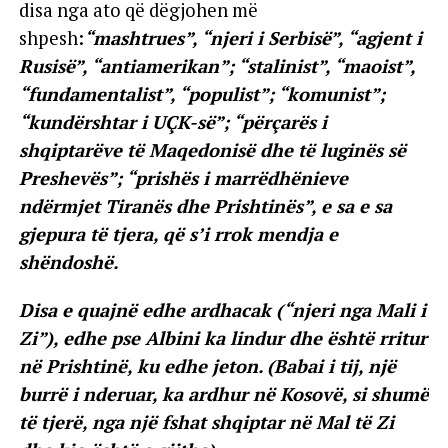
disa nga ato që dëgjohen më
shpesh:
“mashtrues”, “njeri i Serbisë”, “agjent i
Rusisë”, “antiamerikan”; “stalinist”, “maoist”,
“fundamentalist”, “populist”; “komunist”;
“kundërshtar i UÇK-së”; “përçarës i
shqiptarëve të Maqedonisë dhe të luginës së
Preshevës”; “prishës i marrëdhënieve
ndërmjet Tiranës dhe Prishtinës”, e sa e sa
gjepura të tjera, që s’i rrok mendja e
shëndoshë.
Disa e quajnë edhe ardhacak (“njeri nga Mali i
Zi”), edhe pse Albini ka lindur dhe është rritur
në Prishtinë, ku edhe jeton. (Babai i tij, një
burrë i nderuar, ka ardhur në Kosovë, si shumë
të tjerë, nga një fshat shqiptar në Mal të Zi