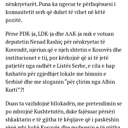
nënkryetarët. Puna ka ngecur te përfaqësuesi i
komunitetit serb që duhet të vihet në këtë
pozitë.
Përse PDK-ja, LDK-ja dhe AAK-ja nuk e votuan
deputetin Nenad Rashiç për nënkryetar të
Kuvendit, njeriun që e njeh shtetin e Kosovës dhe
institucionet e tij, por kërkojnë që ai të jetë
patjetër nga radhët e Listës Serbe, e cila e hap
fushatën për zgjedhjet lokale me himnin e
Serbisë dhe me sloganin “për çlirim nga Albin
Kurti”?!
Duan ta vazhdojnë bllokadën, me pretendimin se
po mbrojnë Kushtetutën, duke fajësuar përsëri
shkaktarin e të gjitha të këqijave që i paskëshin
rënë mbi kokë Kosovës dhe mohuesin e të gjitha