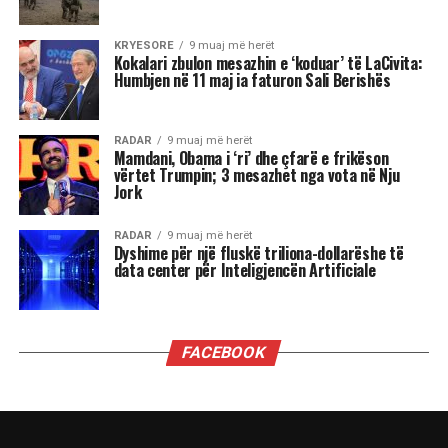
KRYESORE
9 muaj më herët
Kokalari zbulon mesazhin e ‘koduar’ të LaCivita:
Humbjen në 11 maj ia faturon Sali Berishës
RADAR
9 muaj më herët
Mamdani, Obama i ‘ri’ dhe çfarë e frikëson
vërtet Trumpin; 3 mesazhet nga vota në Nju
Jork
RADAR
9 muaj më herët
Dyshime për një fluskë triliona-dollarëshe të
data center për Inteligjencën Artificiale
FACEBOOK