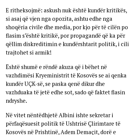
E ritheksojmë: askush nuk është kundër kritikës,
si asaj që vjen nga opozita, ashtu edhe nga
shoqëria civile dhe media, por kjo për të cilën po
flasim s’është kritikë, por propagandë që ka për
qëllim diskreditimin e kundërshtarit politik, i cili
trajtohet si armik!
Është shumë e rëndë akuza që i bëhet në
vazhdimësi Kryeministrit të Kosovës se ai qenka
kundër UÇK-së, se paska qenë dikur dhe
vazhduaka të jetë edhe sot, sado që faktet flasin
ndryshe.
Në vitet nëntëdhjetë Albini ishte sekretar i
përfaqësuesit politik të Ushtrisë Çlirimtare të
Kosovës në Prishtinë, Adem Demaçit, dorë e