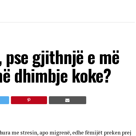
, pse gjithnjë e më
në dhimbje koke?
dhura me stresin, apo migrenë, edhe fëmijët preken prej