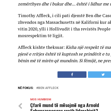
zemërthyes dhe i bukur dhe… është i lidhur me
Timothy Affleck, i cili pati djemtë Ben dhe Case
zhvendos nga Massachusetts në Kaliforni kur akt
vitin 2020, ylli i Hollivudit i tha revistës People
mosrespektim të ligjit.
Affleck kishte theksuar:
Kisha një respekt të ma
pjesë e rritjes është të kuptosh se prindërit e tu
bënin më të mirën që mundnin. Si fëmijë, ne pre
NË FOKUS:
BEN AFFLECK
MOS HUMBISNI
Çfarë mund të mësojmë nga Arnold
Schwarzenegger rreth lidershipit?