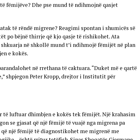
it të fëmijëve? Dhe pse mund të ndihmojnë qasjet
ë atak të rëndë migrene? Reagimi spontan i shumicës së
t po bëjnë thirrje që kjo qasje të rishikohet. Ata
shkuarja në shkollë mund t’i ndihmojë fëmijët në plan
jen e kokës.
arandalohet në rrethana të caktuara. “Duket më e qartë
,” shpjegon Peter Kropp, drejtor i Institutit për
për të luftuar dhimbjen e kokës tek fëmijët. Një krahasim
egon se gjasat që një fëmijë të vuajë nga migrena pa
at që një fëmijë të diagnostikohet me migrenë me
ike – është rritur tetëfish. Sipas Shoqatës Gjermane