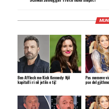
MUND
Ben Affleck me Kick Kennedy: Një
Pas memeve vir
kapitull i ri në jetën e tij!
pse del gjithm