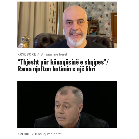
KRYESORE
8 muaj më herët
“Thjesht për kënaqësinë e shqipes”/
Rama njofton botimin e një libri
KRITIKE
8 muaj më herët