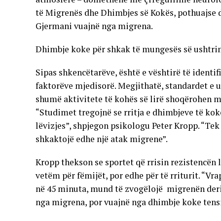
të Migrenës dhe Dhimbjes së Kokës, pothuajse d
Gjermani vuajnë nga migrena.
Dhimbje koke për shkak të mungesës së ushtr
Sipas shkencëtarëve, është e vështirë të identi
faktorëve mjedisorë. Megjithatë, standardet e ul
shumë aktivitete të kohës së lirë shoqërohen me
“Studimet tregojnë se rritja e dhimbjeve të ko
lëvizjes”, shpjegon psikologu Peter Kropp. “Tek
shkaktojë edhe një atak migrene”.
Kropp thekson se sportet që rrisin rezistencën 
vetëm për fëmijët, por edhe për të rriturit. “Vra
në 45 minuta, mund të zvogëlojë migrenën deri 
nga migrena, por vuajnë nga dhimbje koke tensi