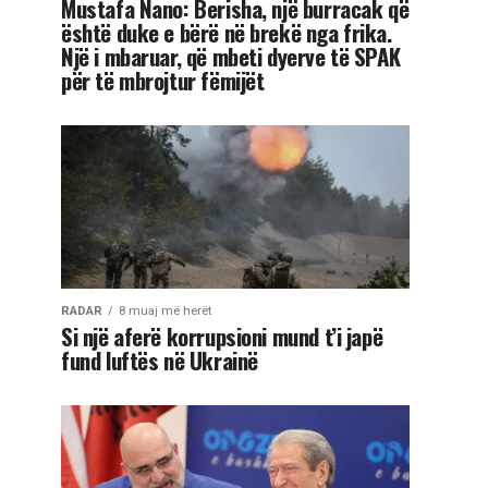
Mustafa Nano: Berisha, një burracak që
është duke e bërë në brekë nga frika.
Një i mbaruar, që mbeti dyerve të SPAK
për të mbrojtur fëmijët
RADAR
8 muaj më herët
Si një aferë korrupsioni mund t’i japë
fund luftës në Ukrainë