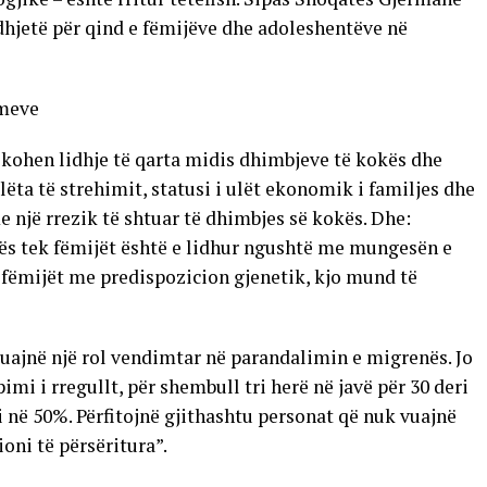
hjetë për qind e fëmijëve dhe adoleshentëve në
imeve
fikohen lidhje të qarta midis dhimbjeve të kokës dhe
ëta të strehimit, statusi i ulët ekonomik i familjes dhe
 një rrezik të shtuar të dhimbjes së kokës. Dhe:
kës tek fëmijët është e lidhur ngushtë me mungesën e
 fëmijët me predispozicion gjenetik, kjo mund të
luajnë një rol vendimtar në parandalimin e migrenës. Jo
pimi i rregullt, për shembull tri herë në javë për 30 deri
në 50%. Përfitojnë gjithashtu personat që nuk vuajnë
oni të përsëritura”.