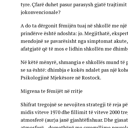
tyre. Çfarë duhet pasur parasysh gjatë trajtim
jokonvencionale?
A do ta dërgonit fëmijën tuaj në shkollë me nj
prindërve është ndoshta: jo. Megjithatë, ekspertë
mendojnë se pavarësisht nga simptomat akute, 
afatgjatë që të mos e lidhin shkollën me dhimb
Në këtë mënyrë, shmangia e shkollës mund të p
se sa është: dhimbja e kokës ndalet pas një kohe
Psikologjinë Mjekësore në Rostock.
Migrena te fëmijët në rritje
Shifrat tregojnë se nevojiten strategji të reja 
midis viteve 1970 dhe fillimit të viteve 2000 tr
atmosferë (aur)a janë gjashtëfishuar. Dhe gjas
atmosferë – domethënë me çrregullime neurologj