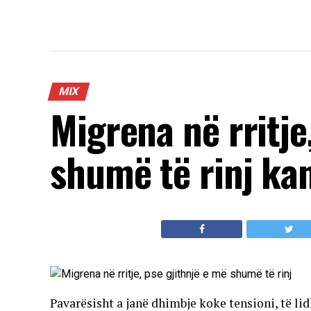
MIX
Migrena në rritje
shumë të rinj ka
Pavarësisht a janë dhimbje koke tensioni, të li