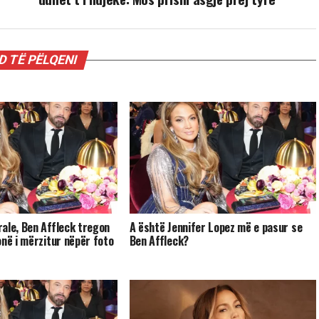
 TË PËLQENI
ale, Ben Affleck tregon
A është Jennifer Lopez më e pasur se
onë i mërzitur nëpër foto
Ben Affleck?