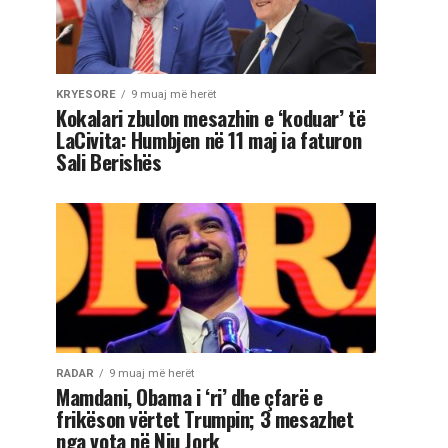
KRYESORE
9 muaj më herët
Kokalari zbulon mesazhin e ‘koduar’ të
LaCivita: Humbjen në 11 maj ia faturon
Sali Berishës
RADAR
9 muaj më herët
Mamdani, Obama i ‘ri’ dhe çfarë e
frikëson vërtet Trumpin; 3 mesazhet
nga vota në Nju Jork