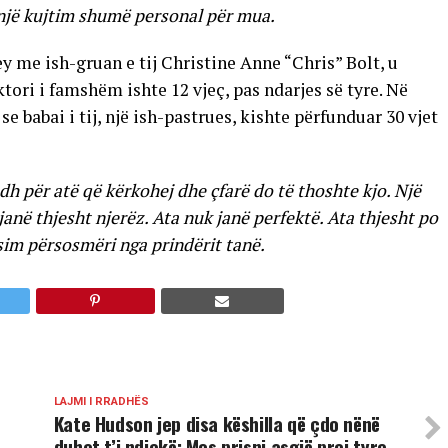
 një kujtim shumë personal për mua.
y me ish-gruan e tij Christine Anne “Chris” Bolt, u
ori i famshëm ishte 12 vjeç, pas ndarjes së tyre. Në
 se babai i tij, një ish-pastrues, kishte përfunduar 30 vjet
dh për atë që kërkohej dhe çfarë do të thoshte kjo. Një
 janë thjesht njerëz. Ata nuk janë perfektë. Ata thjesht po
sim përsosmëri nga prindërit tanë.
LAJMI I RRADHËS
Kate Hudson jep disa këshilla që çdo nënë
duhet t’i ndjekë: Mos prisni asgjë prej tyre