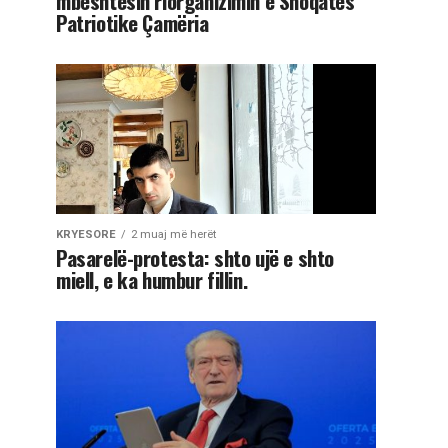
mbështesin riorganizimin e Shoqatës
Patriotike Çamëria
KRYESORE
2 muaj më herët
Pasarelë-protesta: shto ujë e shto
miell, e ka humbur fillin.