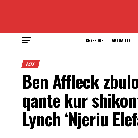
KRYESORE
AKTUALITET
MIX
Ben Affleck zbulon
qante kur shikont
Lynch ‘Njeriu Elef