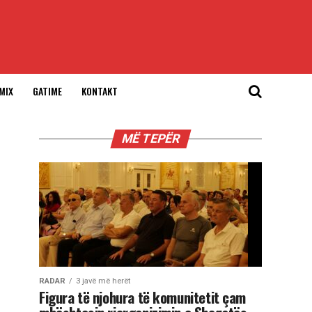
MIX
GATIME
KONTAKT
MË TEPËR
RADAR
3 javë më herët
Figura të njohura të komunitetit çam