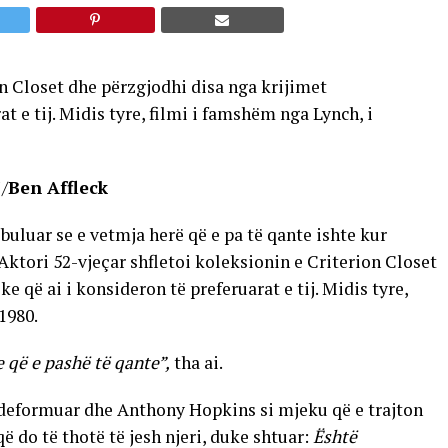
on Closet dhe përzgjodhi disa nga krijimet
t e tij. Midis tyre, filmi i famshëm nga Lynch, i
Ben Affleck
zbuluar se e vetmja herë që e pa të qante ishte kur
Aktori 52-vjeçar shfletoi koleksionin e Criterion Closet
 që ai i konsideron të preferuarat e tij. Midis tyre,
 1980.
e që e pashë të qante”,
tha ai.
 i deformuar dhe Anthony Hopkins si mjeku që e trajton
 që do të thotë të jesh njeri, duke shtuar:
Është