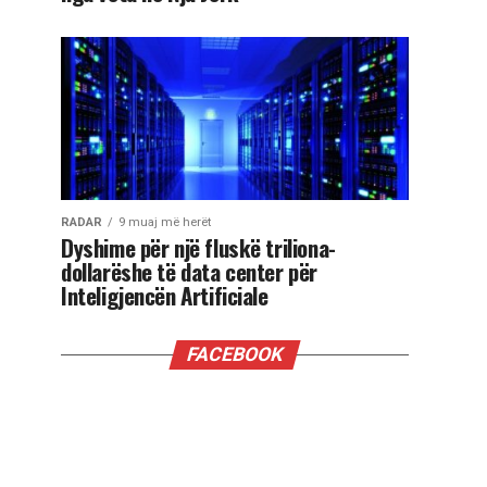
RADAR
9 muaj më herët
Dyshime për një fluskë triliona-
dollarëshe të data center për
Inteligjencën Artificiale
FACEBOOK