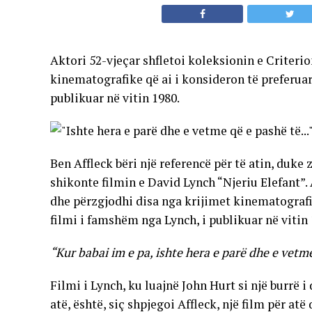
Aktori 52-vjeçar shfletoi koleksionin e Criteri
kinematografike që ai i konsideron të preferuara
publikuar në vitin 1980.
Ben Affleck bëri një referencë për të atin, duke 
shikonte filmin e David Lynch “Njeriu Elefant”. 
dhe përzgjodhi disa nga krijimet kinematografike
filmi i famshëm nga Lynch, i publikuar në vitin
“Kur babai im e pa, ishte hera e parë dhe e vetm
Filmi i Lynch, ku luajnë John Hurt si një burrë
atë, është, siç shpjegoi Affleck, një film për atë