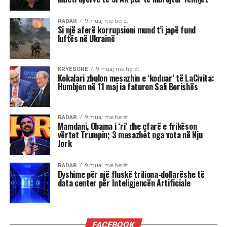
(1930/1993) e përshkroi dekada më parë:
momenti kur “masa” nuk pranon më të
udhëhiqet, por e sheh veten si bartëse të
drejtimit. Por ndryshe nga turmat e shekullit XX,
masa e re nuk është trup fizik në bulevard, por
rrjet fluid që prodhon vendime kolektive në
servera dhe kanale digjitale. Ky është shembulli i
pastër i asaj që Bennett dhe Segerberg (2012) e
quajnë “connective action”: organizim pa
strukturë klasike, ku identiteti kolektiv lind nga
ndërveprimi i vazhdueshëm në platforma.
Në këtë kuptim, protestat nepaleze nuk janë
revoltë spontane, por shfaqje e një realiteti ku
legjitimiteti nuk matet më vetëm nga procedurat
kushtetuese. Hirschman (1970) na kujtonte tri