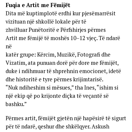
Fuqia e Artit me Fëmijët
Dita më kuptimplotë erdhi kur pjesëmarrësit
vizituan një shkollë lokale për të
zhvilluar Punëtoritë e Përfshirjes përmes
Artit me fëmijë të moshës 10–12 vjeç. Të ndarë
në
katër grupe: Kërcim, Muzikë, Fotografi dhe
Vizatim, ata punuan dorë për dore me fëmijët,
duke i ndihmuar të shprehnin emocionet, idetë
dhe historitë e tyre përmes krijimtarisë.
“Nuk ndiheshim si mësues,” tha Ines, “ishim si
një ekip që po krijonte diçka të veçantë së
bashku.”
Përmes artit, fëmijët gjetën një hapësirë të sigurt
për të ndarë, qeshur dhe shkëlqyer. Askush