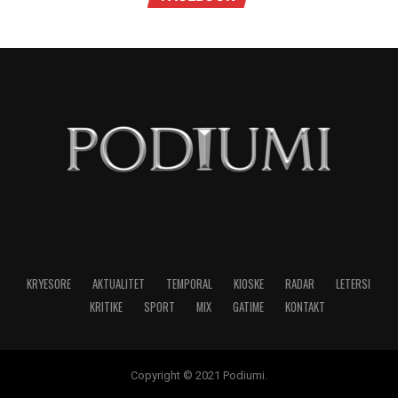
opsionet e qytetarit përballë institucioneve:
“exit, voice, loyalty.” Brezi i ri nepalez nuk ka
luksin e exit – emigracioni nuk është zgjidhje për
të gjithë – dhe as luksin e loyalty ndaj një elite të
korruptuar. Prandaj zgjedh voice, por e bën atë
me instrumentet që njeh: rrjetet sociale.
Kjo zhvendosje sjell tre implikime të forta:
Së pari, institucionet klasike janë të tejkaluara.
Parlamenti, partitë dhe procedurat nuk ishin më
arbitri i tranzicionit; vendimi u imponua nga
rrjetet. Ky është paralajmërim për çdo demokraci
në tranzicion: nëse nuk krijon kanale reale për
pjesëmarrjen e të rinjve, do ta marrë mesazhin
në mënyrën më të dhimbshme.
Së dyti, ushtria dhe aparati shtetëror mbeten të