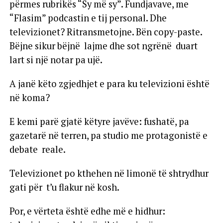
përmes rubrikës “Sy më sy”. Fundjavave, me
“Flasim” podcastin e tij personal. Dhe
televizionet? Ritransmetojne. Bën copy-paste.
Bëjne sikur bëjnë lajme dhe sot ngrënë duart
lart si një notar pa ujë.
A janë këto zgjedhjet e para ku televizioni është
në koma?
E kemi parë gjatë këtyre javëve: fushatë, pa
gazetarë në terren, pa studio me protagonistë e
debate reale.
Televizionet po kthehen në limonë të shtrydhur
gati për t’u flakur në kosh.
Por, e vërteta është edhe më e hidhur: