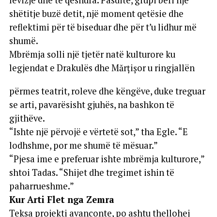
lëvizje dhe të qeshura. Pasdite, grupi bëri një
shëtitje buzë detit, një moment qetësie dhe
reflektimi për të biseduar dhe për t’u lidhur më
shumë.
Mbrëmja solli një tjetër natë kulturore ku
legjendat e Drakulës dhe Mărțișor u ringjallën
përmes teatrit, roleve dhe këngëve, duke treguar
se arti, pavarësisht gjuhës, na bashkon të
gjithëve.
“Ishte një përvojë e vërtetë sot,” tha Egle. “E
lodhshme, por me shumë të mësuar.”
“Pjesa ime e preferuar ishte mbrëmja kulturore,”
shtoi Tadas. “Shijet dhe tregimet ishin të
paharrueshme.”
Kur Arti Flet nga Zemra
Teksa projekti avanconte, po ashtu thellohej