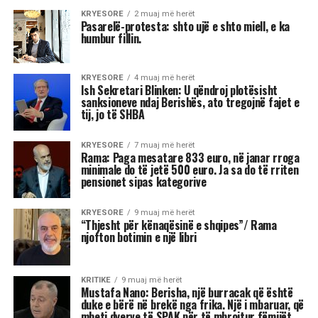
Klajdi Logu*
Revolta e ditëve të fundit në Nepal nuk është
thjesht episod i një qeverie të rrëzuar. Është
simptomë e një ndryshimi më të thellë: hyrja e
brezit digjital në lojën politike jo si aktor pasiv,
por si arbitër që imponon zgjedhje. Më
dramatikja nuk është dorëheqja e një
kryeministri, por fakti se procesi i përzgjedhjes
së lidershipit kaloi përmes një platforme si
Discord – një arenë e shpërndarë, horizontale
dhe e padukshme për aparatin shtetëror.
Kjo është revolta e turmave që Ortega y Gasset