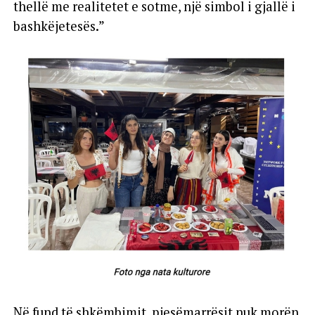
thellë me realitetet e sotme, një simbol i gjallë i
bashkëjetesës.”
Në fund të shkëmbimit, pjesëmarrësit nuk morën