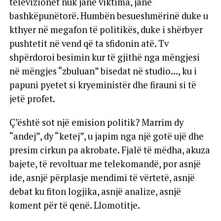
televizionet nuk janë viktima, janë
bashkëpunëtorë. Humbën besueshmërinë duke u
kthyer në megafon të politikës, duke i shërbyer
pushtetit në vend që ta sfidonin atë. Tv
shpërdoroi besimin kur të gjithë nga mëngjesi
në mëngjes “zbuluan” bisedat në studio…, ku i
papuni pyetet si kryeministër dhe firauni si të
jetë profet.
Ç’është sot një emision politik? Marrim dy
“andej”, dy “ketej”, u japim nga një gotë ujë dhe
presim cirkun pa akrobate. Fjalë të mëdha, akuza
bajete, të revoltuar me telekomandë, por asnjë
ide, asnjë përplasje mendimi të vërtetë, asnjë
debat ku fiton logjika, asnjë analize, asnjë
koment për të qenë. Llomotitje.