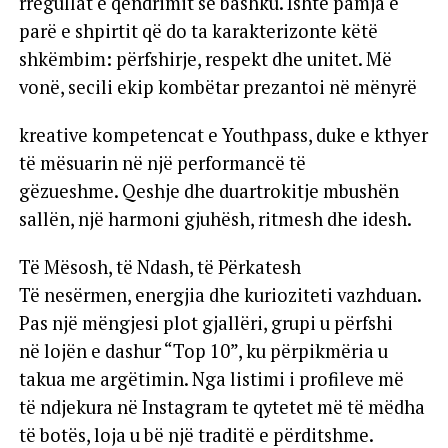
rregullat e qëndrimit së bashku. Ishte pamja e
parë e shpirtit që do ta karakterizonte këtë
shkëmbim: përfshirje, respekt dhe unitet. Më
vonë, secili ekip kombëtar prezantoi në mënyrë
kreative kompetencat e Youthpass, duke e kthyer
të mësuarin në një performancë të
gëzueshme. Qeshje dhe duartrokitje mbushën
sallën, një harmoni gjuhësh, ritmesh dhe idesh.
Të Mësosh, të Ndash, të Përkatesh
Të nesërmen, energjia dhe kurioziteti vazhduan.
Pas një mëngjesi plot gjallëri, grupi u përfshi
në lojën e dashur “Top 10”, ku përpikmëria u
takua me argëtimin. Nga listimi i profileve më
të ndjekura në Instagram te qytetet më të mëdha
të botës, loja u bë një traditë e përditshme.