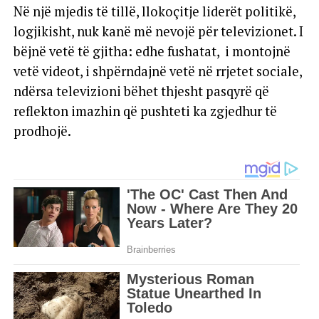
Në një mjedis të tillë, llokoçitje liderët politikë,
logjikisht, nuk kanë më nevojë për televizionet. I
bëjnë vetë të gjitha: edhe fushatat, i montojnë
vetë videot, i shpërndajnë vetë në rrjetet sociale,
ndërsa televizioni bëhet thjesht pasqyrë që
reflekton imazhin që pushteti ka zgjedhur të
prodhojë.