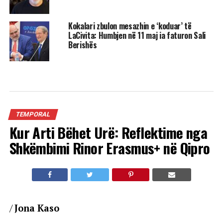
Kokalari zbulon mesazhin e ‘koduar’ të
LaCivita: Humbjen në 11 maj ia faturon Sali
Berishës
TEMPORAL
Kur Arti Bëhet Urë: Reflektime nga
Shkëmbimi Rinor Erasmus+ në Qipro
/
Jona Kaso