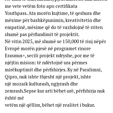
me vete vetëm foto apo certifikata
Youthpass. Ata morën kujtime, të qeshura dhe
mësime për bashkëpunimin, kreativitetin dhe
empatinë, mësime që do të vazhdojnë të rriten
shumë pas përfundimit të projektit.
Në vitin 2025, më shumë se 150,000 të rinj nëpër
Evropë morën pjesë në programet rinore
Erasmus+, secili projekt ndryshe, por me të
njëjtin mision: të ndërtojnë ura përmes
mirëkuptimit dhe përfshirjes. Ky në Paralimni,
Qipro, nuk ishte thjesht një projekt, ishte
një mozaik kulturash, ngjyrash dhe
zemrash.Sepse kur arti bëhet urë, përfshirja nuk
është më
vetëm një qëllim, bëhet një realitet i bukur.