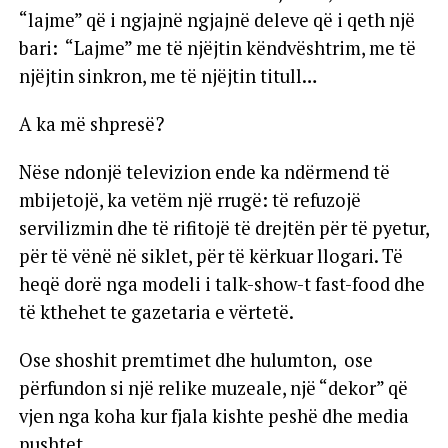
“lajme” që i ngjajnë ngjajnë deleve që i qeth një
bari: “Lajme” me të njëjtin këndvështrim, me të
njëjtin sinkron, me të njëjtin titull…
A ka më shpresë?
Nëse ndonjë televizion ende ka ndërmend të
mbijetojë, ka vetëm një rrugë: të refuzojë
servilizmin dhe të rifitojë të drejtën për të pyetur,
për të vënë në siklet, për të kërkuar llogari. Të
heqë dorë nga modeli i talk-show-t fast-food dhe
të kthehet te gazetaria e vërtetë.
Ose shoshit premtimet dhe hulumton, ose
përfundon si një relike muzeale, një “dekor” që
vjen nga koha kur fjala kishte peshë dhe media
pushtet.