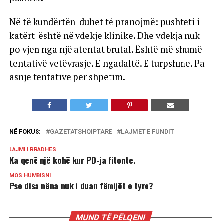
Në të kundërtën duhet të pranojmë: pushteti i
katërt është në vdekje klinike. Dhe vdekja nuk
po vjen nga një atentat brutal. Është më shumë
tentativë vetëvrasje. E ngadaltë. E turpshme. Pa
asnjë tentativë për shpëtim.
NË FOKUS:
GAZETATSHQIPTARE
LAJMET E FUNDIT
LAJMI I RRADHËS
Ka qenë një kohë kur PD-ja fitonte.
MOS HUMBISNI
Pse disa nëna nuk i duan fëmijët e tyre?
MUND TË PËLQENI