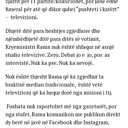
zjarrit për 11 partitë/koalicionet, por janë edhe
funeral për atë që dikur quhej “pushteti i katërt”
– televizioni.
Dhjetë ditë para heshtjes zgjedhore dhe
njëmbëdhjetë ditë para ditës së votimit,
Kryeministri Rama nuk është shfaqur në asnjë
studio televizive. Zero. Debat jo e jo, por as
intervistë. Nuk ka pse. Nuk ka nevojë.
Nuk është thjesht Rama që ka zgjedhur ta
braktisë median tradicionale, është vetë
televizioni që ka hequr dorë nga misioni i tij.
Fushata nuk raportohet më nga gazetarët, por
nga stafet. Rama komunikon me publikun direkt
dy herë në javë në Facebook dhe Instagram,