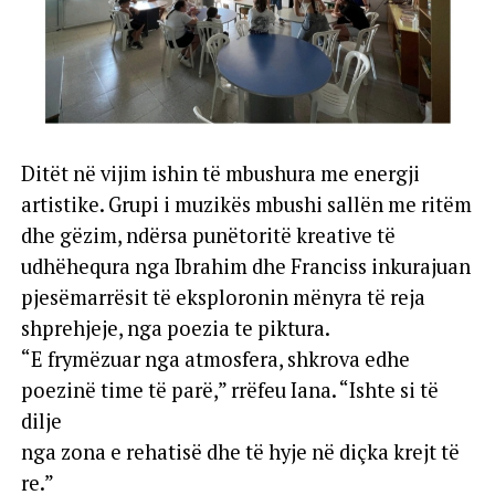
Ditët në vijim ishin të mbushura me energji
artistike. Grupi i muzikës mbushi sallën me ritëm
dhe gëzim, ndërsa punëtoritë kreative të
udhëhequra nga Ibrahim dhe Franciss inkurajuan
pjesëmarrësit të eksploronin mënyra të reja
shprehjeje, nga poezia te piktura.
“E frymëzuar nga atmosfera, shkrova edhe
poezinë time të parë,” rrëfeu Iana. “Ishte si të
dilje
nga zona e rehatisë dhe të hyje në diçka krejt të
re.”