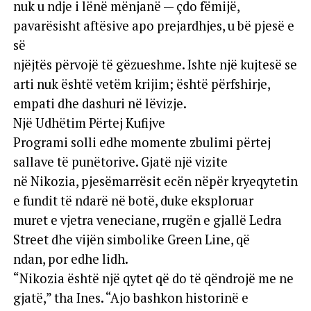
nuk u ndje i lënë mënjanë — çdo fëmijë,
pavarësisht aftësive apo prejardhjes, u bë pjesë e
së
njëjtës përvojë të gëzueshme. Ishte një kujtesë se
arti nuk është vetëm krijim; është përfshirje,
empati dhe dashuri në lëvizje.
Një Udhëtim Përtej Kufijve
Programi solli edhe momente zbulimi përtej
sallave të punëtorive. Gjatë një vizite
në Nikozia, pjesëmarrësit ecën nëpër kryeqytetin
e fundit të ndarë në botë, duke eksploruar
muret e vjetra veneciane, rrugën e gjallë Ledra
Street dhe vijën simbolike Green Line, që
ndan, por edhe lidh.
“Nikozia është një qytet që do të qëndrojë me ne
gjatë,” tha Ines. “Ajo bashkon historinë e