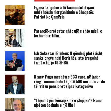
Figura të njohura të komunitetit çam
mbështesin riorganizimin e Shoqatës
Patriotike Çamëria
Pasarelë-protesta: shto ujë e shto miell, e
ka humbur fillin.
Ish Sekretari Blinken: U qëndroj plotësisht
sanksioneve ndaj Berishës, ato tregojnë
fajet e tij, jo të SHBA
Rama: Paga mesatare 833 euro, në janar
rroga minimale do të jetë 500 euro. Ja sa do
të rriten pensionet sipas kategorive
“Thjesht për kënaqësinë e shqipes”/ Rama
njofton botimin e një libri