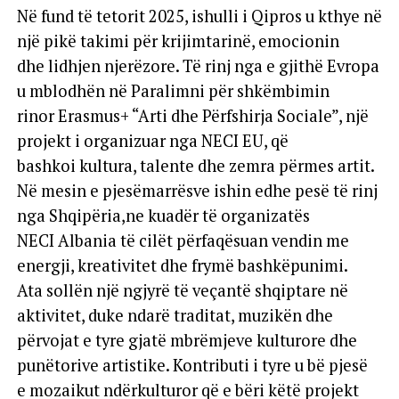
Në fund të tetorit 2025, ishulli i Qipros u kthye në
një pikë takimi për krijimtarinë, emocionin
dhe lidhjen njerëzore. Të rinj nga e gjithë Evropa
u mblodhën në Paralimni për shkëmbimin
rinor Erasmus+ “Arti dhe Përfshirja Sociale”, një
projekt i organizuar nga NECI EU, që
bashkoi kultura, talente dhe zemra përmes artit.
Në mesin e pjesëmarrësve ishin edhe pesë të rinj
nga Shqipëria,ne kuadër të organizatës
NECI Albania të cilët përfaqësuan vendin me
energji, kreativitet dhe frymë bashkëpunimi.
Ata sollën një ngjyrë të veçantë shqiptare në
aktivitet, duke ndarë traditat, muzikën dhe
përvojat e tyre gjatë mbrëmjeve kulturore dhe
punëtorive artistike. Kontributi i tyre u bë pjesë
e mozaikut ndërkulturor që e bëri këtë projekt