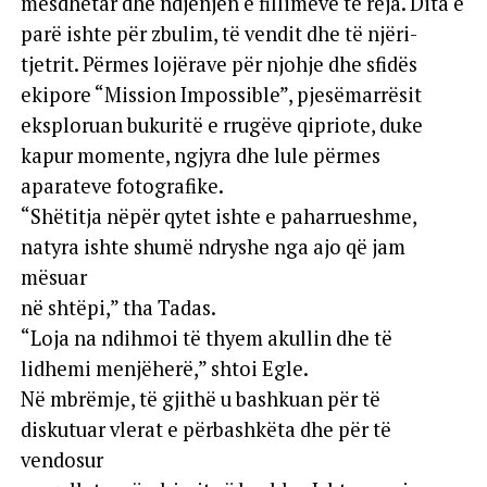
mesdhetar dhe ndjenjën e fillimeve të reja. Dita e
parë ishte për zbulim, të vendit dhe të njëri-
tjetrit. Përmes lojërave për njohje dhe sfidës
ekipore “Mission Impossible”, pjesëmarrësit
eksploruan bukuritë e rrugëve qipriote, duke
kapur momente, ngjyra dhe lule përmes
aparateve fotografike.
“Shëtitja nëpër qytet ishte e paharrueshme,
natyra ishte shumë ndryshe nga ajo që jam
mësuar
në shtëpi,” tha Tadas.
“Loja na ndihmoi të thyem akullin dhe të
lidhemi menjëherë,” shtoi Egle.
Në mbrëmje, të gjithë u bashkuan për të
diskutuar vlerat e përbashkëta dhe për të
vendosur