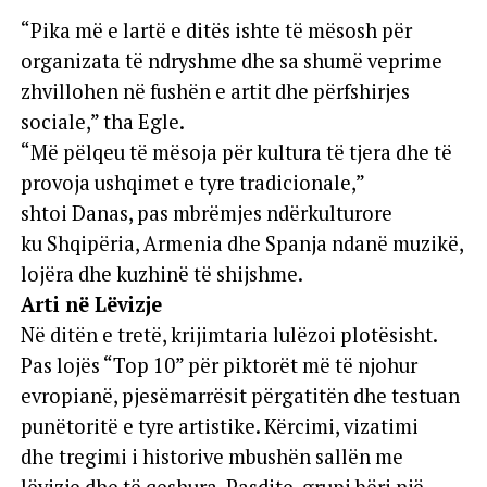
“Pika më e lartë e ditës ishte të mësosh për
organizata të ndryshme dhe sa shumë veprime
zhvillohen në fushën e artit dhe përfshirjes
sociale,” tha Egle.
“Më pëlqeu të mësoja për kultura të tjera dhe të
provoja ushqimet e tyre tradicionale,”
shtoi Danas, pas mbrëmjes ndërkulturore
ku Shqipëria, Armenia dhe Spanja ndanë muzikë,
lojëra dhe kuzhinë të shijshme.
Arti në Lëvizje
Në ditën e tretë, krijimtaria lulëzoi plotësisht.
Pas lojës “Top 10” për piktorët më të njohur
evropianë, pjesëmarrësit përgatitën dhe testuan
punëtoritë e tyre artistike. Kërcimi, vizatimi
dhe tregimi i historive mbushën sallën me