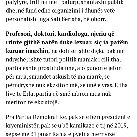
sharja më e ulët, fyerja më e poshtër, shpifja më e
pafytyrë, trillimi më i paturp, shantazhi publik
dhe, në fund edhe organizimi i dhunës vetë
personalisht nga Sali Berisha, në oborr.
Profesori, doktori, kardiologu, njeriu që
rrinte gjithë natën duke lexuar, siç ia patëm
kuruar imazhin,
na doli se ishte diçka pak më
ndryshe; ishte tutori politik maniak i cili tha,
partia është prostituta ime, ajo punon e jeton
për mua, smundet askush të ma marrë, se
përndryshe nuk ekzsiton më, se unë e vras. E tha
live te Erla, partia që smë mbron mua nuk
meriton të ekzistojë.
Pra Partia Demokratike, pak se e bëri president e
kryeministër, pak se u bë kamikaze e tij në 2019,