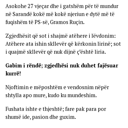
Asokohe 27 vjeçar dhe i gatshëm për të mundur
në Sarandë kokë më kokë njeriun e dytë më të
fuqishëm të PS-së, Gramos Ruçin.
Zgjedhësit që sot i shajmë atëhere i lëvdonim:
Atëhere ata ishin skllevër që kërkonin lirinë; sot
i quajmë skllevër që nuk dijnë ç’është liria.
Gabim i rëndë; zgjedhësi nuk duhet fajësuar
kurrë!
Njoftimin e mëposhtëm e vendosnim nëpër
shtylla apo mure, kudo ku mundeshim.
Fushata ishte e thjeshtë; fare pak para por
shumë ide, pasion dhe guxim.