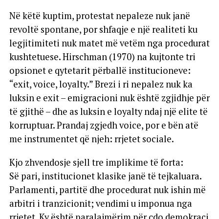
Në këtë kuptim, protestat nepaleze nuk janë
revoltë spontane, por shfaqje e një realiteti ku
legjitimiteti nuk matet më vetëm nga procedurat
kushtetuese. Hirschman (1970) na kujtonte tri
opsionet e qytetarit përballë institucioneve:
“exit, voice, loyalty.” Brezi i ri nepalez nuk ka
luksin e exit – emigracioni nuk është zgjidhje për
të gjithë – dhe as luksin e loyalty ndaj një elite të
korruptuar. Prandaj zgjedh voice, por e bën atë
me instrumentet që njeh: rrjetet sociale.
Kjo zhvendosje sjell tre implikime të forta:
Së pari, institucionet klasike janë të tejkaluara.
Parlamenti, partitë dhe procedurat nuk ishin më
arbitri i tranzicionit; vendimi u imponua nga
rrjetet. Ky është paralajmërim për çdo demokraci