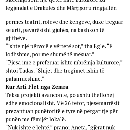
legjendat e Drakulës dhe Mărțișor u ringjallën
përmes teatrit, roleve dhe këngëve, duke treguar
se arti, pavarësisht gjuhës, na bashkon të
gjithëve.
“Ishte një përvojë e vërtetë sot,” tha Egle. “E
lodhshme, por me shumë të mësuar.”
“Pjesa ime e preferuar ishte mbrëmja kulturore,”
shtoi Tadas. “Shijet dhe tregimet ishin të
paharrueshme.”
Kur Arti Flet nga Zemra
Teksa projekti avanconte, po ashtu thellohej
edhe emocionalisht. Më 26 tetor, pjesëmarrësit
prezantuan punëtoritë e tyre në përgatitje për
punën me fëmijët lokalë.
“Nuk ishte e lehtë,” pranoi Aneta, “gjërat nuk