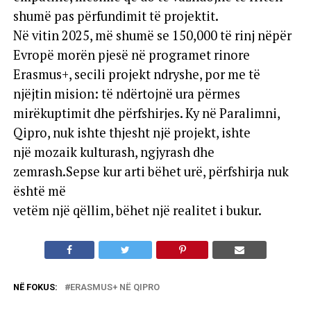
shumë pas përfundimit të projektit.
Në vitin 2025, më shumë se 150,000 të rinj nëpër
Evropë morën pjesë në programet rinore
Erasmus+, secili projekt ndryshe, por me të
njëjtin mision: të ndërtojnë ura përmes
mirëkuptimit dhe përfshirjes. Ky në Paralimni,
Qipro, nuk ishte thjesht një projekt, ishte
një mozaik kulturash, ngjyrash dhe
zemrash.Sepse kur arti bëhet urë, përfshirja nuk
është më
vetëm një qëllim, bëhet një realitet i bukur.
NË FOKUS:
ERASMUS+ NË QIPRO