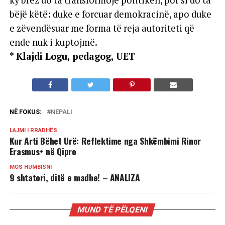
ky brez do ta transformojë politikën, por si do ta
bëjë këtë: duke e forcuar demokracinë, apo duke
e zëvendësuar me forma të reja autoriteti që
ende nuk i kuptojmë.
* Klajdi Logu, pedagog, UET
NË FOKUS:
NEPALI
LAJMI I RRADHËS
Kur Arti Bëhet Urë: Reflektime nga Shkëmbimi Rinor
Erasmus+ në Qipro
MOS HUMBISNI
9 shtatori, ditë e madhe! – ANALIZA
MUND TË PËLQENI