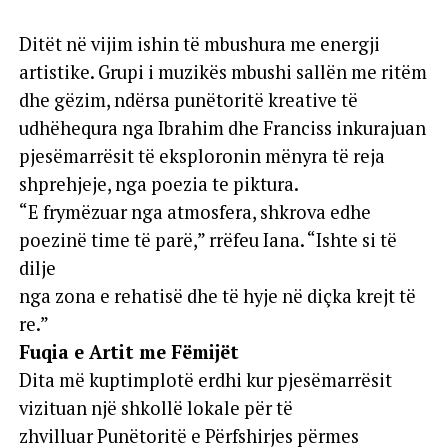
Ditët në vijim ishin të mbushura me energji
artistike. Grupi i muzikës mbushi sallën me ritëm
dhe gëzim, ndërsa punëtoritë kreative të
udhëhequra nga Ibrahim dhe Franciss inkurajuan
pjesëmarrësit të eksploronin mënyra të reja
shprehjeje, nga poezia te piktura.
“E frymëzuar nga atmosfera, shkrova edhe
poezinë time të parë,” rrëfeu Iana. “Ishte si të
dilje
nga zona e rehatisë dhe të hyje në diçka krejt të
re.”
Fuqia e Artit me Fëmijët
Dita më kuptimplotë erdhi kur pjesëmarrësit
vizituan një shkollë lokale për të
zhvilluar Punëtoritë e Përfshirjes përmes