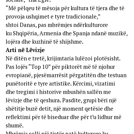
“Më pëlqeu të mësoja për kultura të tjera dhe të
provoja ushqimet e tyre tradicionale,”
shtoi Danas, pas mbrëmjes ndërkulturore
ku Shqipëria, Armenia dhe Spanja ndanë muzikë,
lojëra dhe kuzhinë të shijshme.
Arti në Lëvizje
Në ditën e tretë, krijimtaria lulëzoi plotësisht.
Pas lojës “Top 10” për piktorët më të njohur
evropianë, pjesëmarrësit përgatitën dhe testuan
punëtoritë e tyre artistike. Kërcimi, vizatimi
dhe tregimi i historive mbushën sallën me
lëvizje dhe të qeshura. Pasdite, grupi bëri një
shëtitje buzë detit, një moment qetësie dhe
reflektimi për të biseduar dhe për t’u lidhur më
shumë.
Mbrëmja solli një tjetër natë kulturore ku