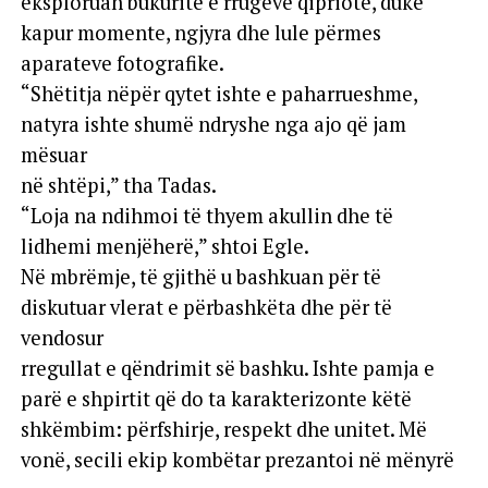
eksploruan bukuritë e rrugëve qipriote, duke
kapur momente, ngjyra dhe lule përmes
aparateve fotografike.
“Shëtitja nëpër qytet ishte e paharrueshme,
natyra ishte shumë ndryshe nga ajo që jam
mësuar
në shtëpi,” tha Tadas.
“Loja na ndihmoi të thyem akullin dhe të
lidhemi menjëherë,” shtoi Egle.
Në mbrëmje, të gjithë u bashkuan për të
diskutuar vlerat e përbashkëta dhe për të
vendosur
rregullat e qëndrimit së bashku. Ishte pamja e
parë e shpirtit që do ta karakterizonte këtë
shkëmbim: përfshirje, respekt dhe unitet. Më
vonë, secili ekip kombëtar prezantoi në mënyrë