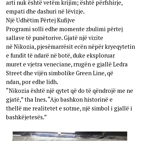
arti nuk është vetëm krijim; është përfshirje,
empati dhe dashuri në lëvizje.
Një Udhëtim Përtej Kufijve
Programi solli edhe momente zbulimi përtej
sallave të punëtorive. Gjatë një vizite
në Nikozia, pjesëmarrësit ecën nëpër kryeqytetin
e fundit të ndarë në botë, duke eksploruar
muret e vjetra veneciane, rrugën e gjallë Ledra
Street dhe vijën simbolike Green Line, që
ndan, por edhe lidh.
“Nikozia është një qytet që do të qëndrojë me ne
gjatë,” tha Ines. “Ajo bashkon historinë e
thellë me realitetet e sotme, një simbol i gjallë i
bashkëjetesës.”