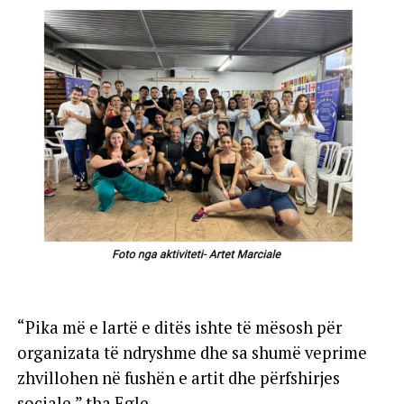
“Pika më e lartë e ditës ishte të mësosh për
organizata të ndryshme dhe sa shumë veprime
zhvillohen në fushën e artit dhe përfshirjes
sociale,” tha Egle.