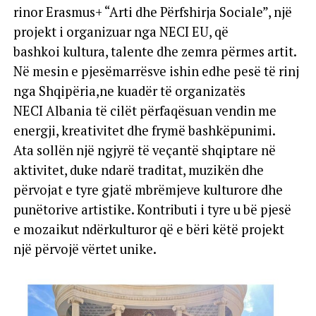
rinor Erasmus+ “Arti dhe Përfshirja Sociale”, një
projekt i organizuar nga NECI EU, që
bashkoi kultura, talente dhe zemra përmes artit.
Në mesin e pjesëmarrësve ishin edhe pesë të rinj
nga Shqipëria,ne kuadër të organizatës
NECI Albania të cilët përfaqësuan vendin me
energji, kreativitet dhe frymë bashkëpunimi.
Ata sollën një ngjyrë të veçantë shqiptare në
aktivitet, duke ndarë traditat, muzikën dhe
përvojat e tyre gjatë mbrëmjeve kulturore dhe
punëtorive artistike. Kontributi i tyre u bë pjesë
e mozaikut ndërkulturor që e bëri këtë projekt
një përvojë vërtet unike.