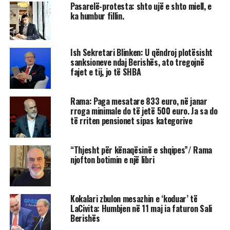
Pasarelë-protesta: shto ujë e shto miell, e
ka humbur fillin.
Ish Sekretari Blinken: U qëndroj plotësisht
sanksioneve ndaj Berishës, ato tregojnë
fajet e tij, jo të SHBA
Rama: Paga mesatare 833 euro, në janar
rroga minimale do të jetë 500 euro. Ja sa do
të rriten pensionet sipas kategorive
“Thjesht për kënaqësinë e shqipes”/ Rama
njofton botimin e një libri
Kokalari zbulon mesazhin e ‘koduar’ të
LaCivita: Humbjen në 11 maj ia faturon Sali
Berishës