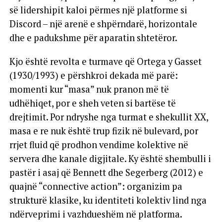
së lidershipit kaloi përmes një platforme si
Discord – një arenë e shpërndarë, horizontale
dhe e padukshme për aparatin shtetëror.
Kjo është revolta e turmave që Ortega y Gasset
(1930/1993) e përshkroi dekada më parë:
momenti kur “masa” nuk pranon më të
udhëhiqet, por e sheh veten si bartëse të
drejtimit. Por ndryshe nga turmat e shekullit XX,
masa e re nuk është trup fizik në bulevard, por
rrjet fluid që prodhon vendime kolektive në
servera dhe kanale digjitale. Ky është shembulli i
pastër i asaj që Bennett dhe Segerberg (2012) e
quajnë “connective action”: organizim pa
strukturë klasike, ku identiteti kolektiv lind nga
ndërveprimi i vazhdueshëm në platforma.