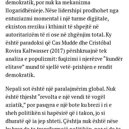
demokratik, por nuk ka mekanizma
llogaridhënieje. Nëse lidershipi prodhohet nga
entuziazmi momental i një turme digjitale,
ekziston rreziku i kthimit të shpejtë në
autoritarizëm të ri ose në zhgënjim total. Ky
është paradoksi që Cas Mudde dhe Cristóbal
Rovira Kaltwasser (2017) përshkruajnë tek
analiza e populizmit: fuqizimi i njerëzve “kundër
elitave” mund të sjellë vetë-prishjen e rendit
demokratik.
Nepali sot është një paralajmërim global. Nuk
është thjesht “revolta e një vendi të vogël
aziatik,” por pasqyra e një bote ku brezi i ri e
sheh politikën si hapësirë që i takon, jo si
dhuratë që ia jep shteti. Çështja nuk është nëse