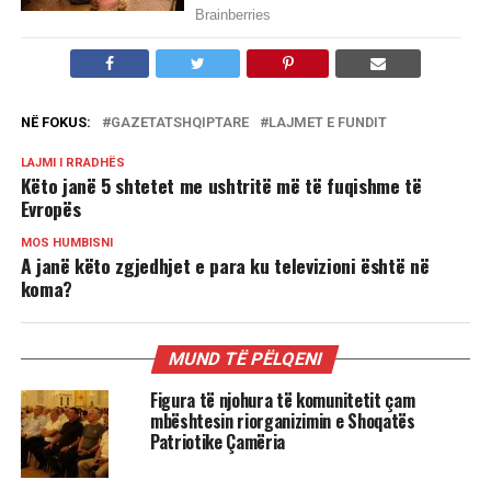
NË FOKUS:
GAZETATSHQIPTARE
LAJMET E FUNDIT
LAJMI I RRADHËS
Këto janë 5 shtetet me ushtritë më të fuqishme të
Evropës
MOS HUMBISNI
A janë këto zgjedhjet e para ku televizioni është në
koma?
MUND TË PËLQENI
Figura të njohura të komunitetit çam
mbështesin riorganizimin e Shoqatës
Patriotike Çamëria