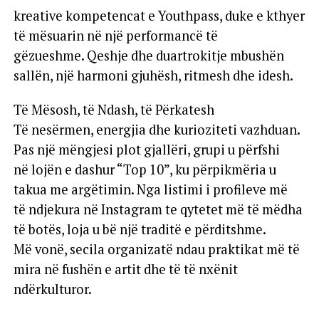
kreative kompetencat e Youthpass, duke e kthyer
të mësuarin në një performancë të
gëzueshme. Qeshje dhe duartrokitje mbushën
sallën, një harmoni gjuhësh, ritmesh dhe idesh.
Të Mësosh, të Ndash, të Përkatesh
Të nesërmen, energjia dhe kurioziteti vazhduan.
Pas një mëngjesi plot gjallëri, grupi u përfshi
në lojën e dashur “Top 10”, ku përpikmëria u
takua me argëtimin. Nga listimi i profileve më
të ndjekura në Instagram te qytetet më të mëdha
të botës, loja u bë një traditë e përditshme.
Më vonë, secila organizatë ndau praktikat më të
mira në fushën e artit dhe të të nxënit
ndërkulturor.