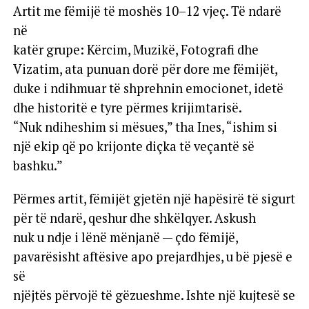
Artit me fëmijë të moshës 10–12 vjeç. Të ndarë
në
katër grupe: Kërcim, Muzikë, Fotografi dhe
Vizatim, ata punuan dorë për dore me fëmijët,
duke i ndihmuar të shprehnin emocionet, idetë
dhe historitë e tyre përmes krijimtarisë.
“Nuk ndiheshim si mësues,” tha Ines, “ishim si
një ekip që po krijonte diçka të veçantë së
bashku.”
Përmes artit, fëmijët gjetën një hapësirë të sigurt
për të ndarë, qeshur dhe shkëlqyer. Askush
nuk u ndje i lënë mënjanë — çdo fëmijë,
pavarësisht aftësive apo prejardhjes, u bë pjesë e
së
njëjtës përvojë të gëzueshme. Ishte një kujtesë se