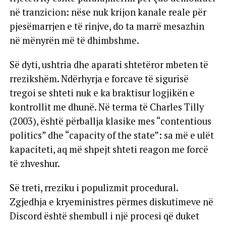
në tranzicion: nëse nuk krijon kanale reale për
pjesëmarrjen e të rinjve, do ta marrë mesazhin
në mënyrën më të dhimbshme.
Së dyti, ushtria dhe aparati shtetëror mbeten të
rrezikshëm. Ndërhyrja e forcave të sigurisë
tregoi se shteti nuk e ka braktisur logjikën e
kontrollit me dhunë. Në terma të Charles Tilly
(2003), është përballja klasike mes “contentious
politics” dhe “capacity of the state”: sa më e ulët
kapaciteti, aq më shpejt shteti reagon me forcë
të zhveshur.
Së treti, rreziku i populizmit procedural.
Zgjedhja e kryeministres përmes diskutimeve në
Discord është shembull i një procesi që duket