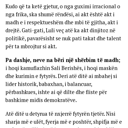
Kudo që ta ketë gjetur, o nga guximi irracional o
nga frika, ska shumë rëndësi, ai akt është akt i
madh e i respektueshëm dhe mbi të gjitha, akt i
drejtë. Gati-gati, Luli veç atë ka akt dinjitoz në
politikë, pavarësisht se nuk pati takat dhe talent
për ta mbrojtur si akt.
Pa dashje, neve na bëri një shërbim të madh;
i hoqi kamuflazhin Sali Berishës, i hoqi maskën
dhe kurimin e fytyrës. Deri atë ditë ai mbahej si
lider historik, babaxhan, i balancuar,
përbashkues, ishte ai që dilte dhe fliste për
bashkime midis demokratëve.
Atë ditë u detyrua të nxjerrë fytyrën tjetër. Nisi