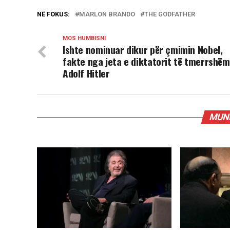
NË FOKUS:
MARLON BRANDO
THE GODFATHER
MOS HUMBISNI
Ishte nominuar dikur për çmimin Nobel,
fakte nga jeta e diktatorit të tmerrshëm
Adolf Hitler
MUND