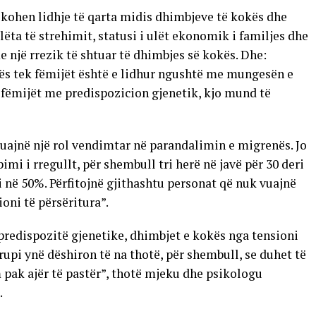
fikohen lidhje të qarta midis dhimbjeve të kokës dhe
ëta të strehimit, statusi i ulët ekonomik i familjes dhe
 një rrezik të shtuar të dhimbjes së kokës. Dhe:
kës tek fëmijët është e lidhur ngushtë me mungesën e
 fëmijët me predispozicion gjenetik, kjo mund të
luajnë një rol vendimtar në parandalimin e migrenës. Jo
pimi i rregullt, për shembull tri herë në javë për 30 deri
në 50%. Përfitojnë gjithashtu personat që nuk vuajnë
oni të përsëritura”.
predispozitë gjenetike, dhimbjet e kokës nga tensioni
upi ynë dëshiron të na thotë, për shembull, se duhet të
 pak ajër të pastër”, thotë mjeku dhe psikologu
.