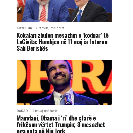
KRYESORE
9 muaj më herët
Kokalari zbulon mesazhin e ‘koduar’ të
LaCivita: Humbjen në 11 maj ia faturon
Sali Berishës
RADAR
9 muaj më herët
Mamdani, Obama i ‘ri’ dhe çfarë e
frikëson vërtet Trumpin; 3 mesazhet
nga vota në Nju Jork