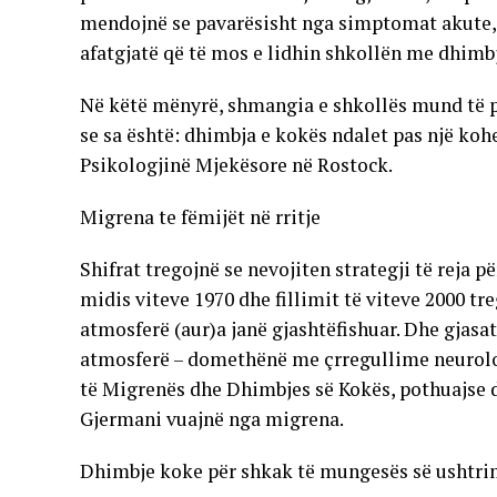
mendojnë se pavarësisht nga simptomat akute, 
afatgjatë që të mos e lidhin shkollën me dhimb
Në këtë mënyrë, shmangia e shkollës mund të p
se sa është: dhimbja e kokës ndalet pas një kohe
Psikologjinë Mjekësore në Rostock.
Migrena te fëmijët në rritje
Shifrat tregojnë se nevojiten strategji të reja 
midis viteve 1970 dhe fillimit të viteve 2000 tr
atmosferë (aur)a janë gjashtëfishuar. Dhe gjas
atmosferë – domethënë me çrregullime neurologj
të Migrenës dhe Dhimbjes së Kokës, pothuajse d
Gjermani vuajnë nga migrena.
Dhimbje koke për shkak të mungesës së ushtr