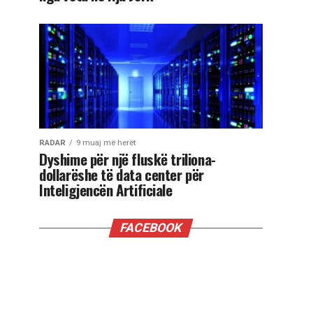
RADAR
9 muaj më herët
Dyshime për një fluskë triliona-
dollarëshe të data center për
Inteligjencën Artificiale
FACEBOOK