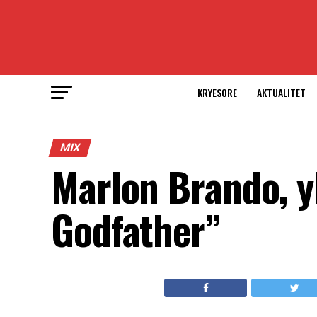
KRYESORE
AKTUALITET
MIX
Marlon Brando, yl
Godfather”