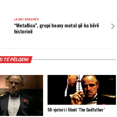
LAJMI I RRADHËS
“Metallica”, grupi heavy metal që ka bërë
historinë
 TË PËLQENI
50-vjetori i filmit ‘The Godfather’