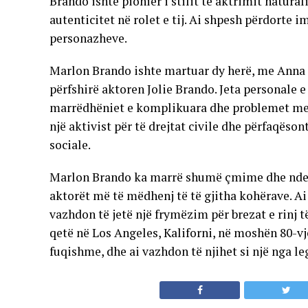
Brando ishte pionier i stilit të aktrimit natural
autenticitet në rolet e tij. Ai shpesh përdorte
personazheve.
Marlon Brando ishte martuar dy herë, me Anna 
përfshirë aktoren Jolie Brando. Jeta personale e
marrëdhëniet e komplikuara dhe problemet me va
një aktivist për të drejtat civile dhe përfaqëso
sociale.
Marlon Brando ka marrë shumë çmime dhe nderim
aktorët më të mëdhenj të të gjitha kohërave. A
vazhdon të jetë një frymëzim për brezat e rinj 
qetë në Los Angeles, Kaliforni, në moshën 80-vj
fuqishme, dhe ai vazhdon të njihet si një nga l