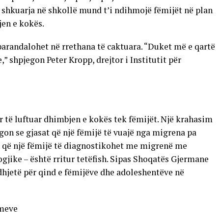
shkuarja në shkollë mund t’i ndihmojë fëmijët në plan
jen e kokës.
arandalohet në rrethana të caktuara. “Duket më e qartë
,” shpjegon Peter Kropp, drejtor i Institutit për
për të luftuar dhimbjen e kokës tek fëmijët. Një krahasim
egon se gjasat që një fëmijë të vuajë nga migrena pa
at që një fëmijë të diagnostikohet me migrenë me
ike – është rritur tetëfish. Sipas Shoqatës Gjermane
hjetë për qind e fëmijëve dhe adoleshentëve në
imeve