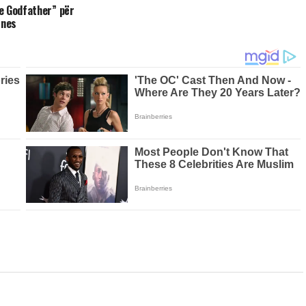
e Godfather” për
znes