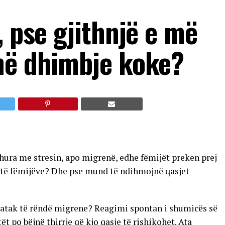
, pse gjithnjë e më
në dhimbje koke?
dhura me stresin, apo migrenë, edhe fëmijët preken prej
it të fëmijëve? Dhe pse mund të ndihmojnë qasjet
ë atak të rëndë migrene? Reagimi spontan i shumicës së
t po bëjnë thirrje që kjo qasje të rishikohet. Ata