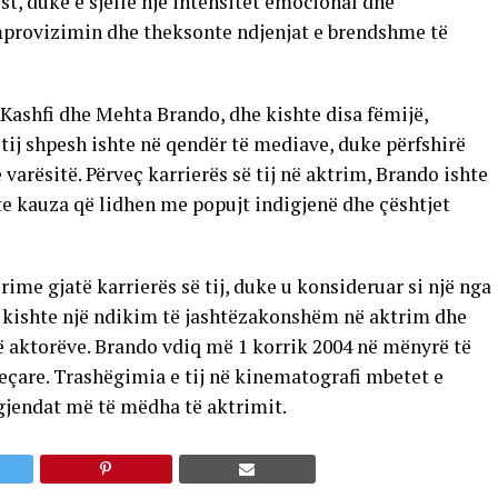
ist, duke e sjellë një intensitet emocional dhe
 improvizimin dhe theksonte ndjenjat e brendshme të
Kashfi dhe Mehta Brando, dhe kishte disa fëmijë,
 tij shpesh ishte në qendër të mediave, duke përfshirë
rësitë. Përveç karrierës së tij në aktrim, Brando ishte
nte kauza që lidhen me popujt indigjenë dhe çështjet
e gjatë karrierës së tij, duke u konsideruar si një nga
i kishte një ndikim të jashtëzakonshëm në aktrim dhe
të aktorëve. Brando vdiq më 1 korrik 2004 në mënyrë të
eçare. Trashëgimia e tij në kinematografi mbetet e
egjendat më të mëdha të aktrimit.