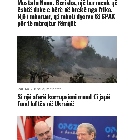
Mustafa Nano: Berisha, një burracak që
është duke e bërë në brekë nga frika.
Një i mbaruar, që mbeti dyerve të SPAK
për të mbrojtur fëmijët
RADAR
8 muaj më herët
Si një aferë korrupsioni mund t’i japë
fund luftës në Ukrainë