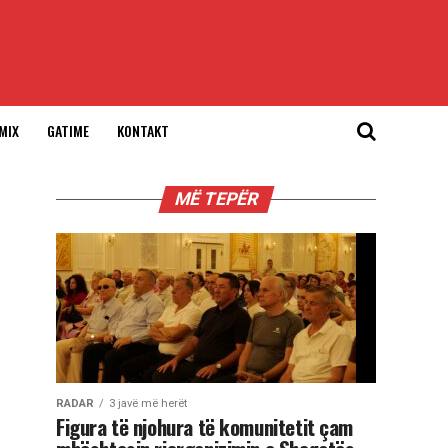
MIX
GATIME
KONTAKT
MË TEPËR
RADAR
3 javë më herët
Figura të njohura të komunitetit çam