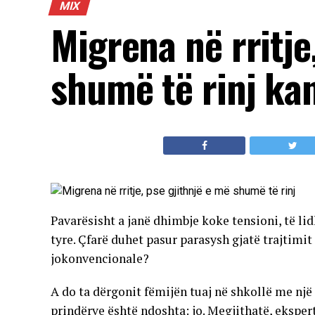
MIX
Migrena në rritje
shumë të rinj ka
Pavarësisht a janë dhimbje koke tensioni, të li
tyre. Çfarë duhet pasur parasysh gjatë trajtim
jokonvencionale?
A do ta dërgonit fëmijën tuaj në shkollë me nj
prindërve është ndoshta: jo. Megjithatë, ekspertë