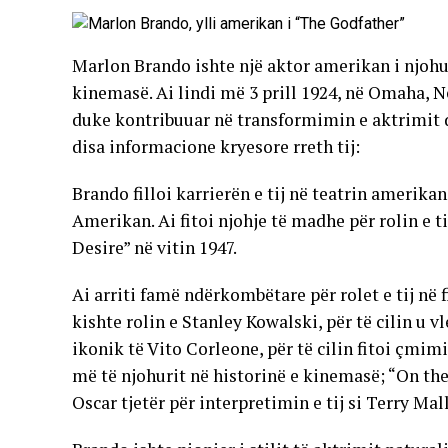
Marlon Brando ishte një aktor amerikan i njohur
kinemasë. Ai lindi më 3 prill 1924, në Omaha, N
duke kontribuuar në transformimin e aktrimit 
disa informacione kryesore rreth tij:
Brando filloi karrierën e tij në teatrin amerikan
Amerikan. Ai fitoi njohje të madhe për rolin e 
Desire” në vitin 1947.
Ai arriti famë ndërkombëtare për rolet e tij në 
kishte rolin e Stanley Kowalski, për të cilin u v
ikonik të Vito Corleone, për të cilin fitoi çmim
më të njohurit në historinë e kinemasë; “On the 
Oscar tjetër për interpretimin e tij si Terry Mal