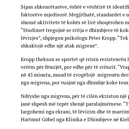
Sipas shkencëtarëve, është e vështirë të identi
faktorëve mjedisorë. Megjithatë, standardet e ul
shumë aktivitete të kohës së lirë shoqërohen me
“Studimet tregojnë se rritja e dhimbjeve të ko
lëvizjes”, shpjegon psikologu Peter Kropp. “Tek
shkaktojë edhe një atak migrene”.
Kropp thekson se sportet që rrisin rezistencën 
vetëm për fëmijët, por edhe për të rriturit. “Vra
në 45 minuta, mund të zvogëlojë migrenën deri 
nga migrena, por vuajnë nga dhimbje koke tensi
Ndryshe nga migrena, për të cilën ekziston një 
janë shpesh më tepër shenjë paralajmëruese. “Tr
largohemi nga ekrani, të lëvizim dhe të marrim
Hartmut Göbel nga Klinika e Dhimbjeve në Kiel