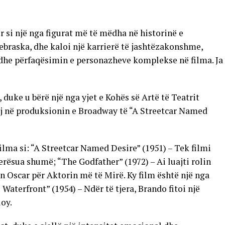
 si një nga figurat më të mëdha në historinë e
ebraska, dhe kaloi një karrierë të jashtëzakonshme,
dhe përfaqësimin e personazheve komplekse në filma. Ja
, duke u bërë një nga yjet e Kohës së Artë të Teatrit
tij në produksionin e Broadway të “A Streetcar Named
filma si: “A Streetcar Named Desire” (1951) – Tek filmi
lerësua shumë; “The Godfather” (1972) – Ai luajti rolin
in Oscar për Aktorin më të Mirë. Ky film është një nga
Waterfront” (1954) – Ndër të tjera, Brando fitoi një
loy.