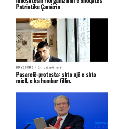
mbështesin riorganizimin e Shoqatës
Patriotike Çamëria
KRYESORE
2 muaj më herët
Pasarelë-protesta: shto ujë e shto
miell, e ka humbur fillin.