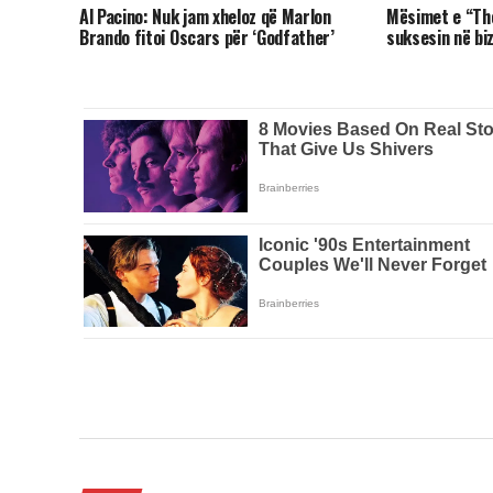
Al Pacino: Nuk jam xheloz që Marlon
Mësimet e “Th
Brando fitoi Oscars për ‘Godfather’
suksesin në bi