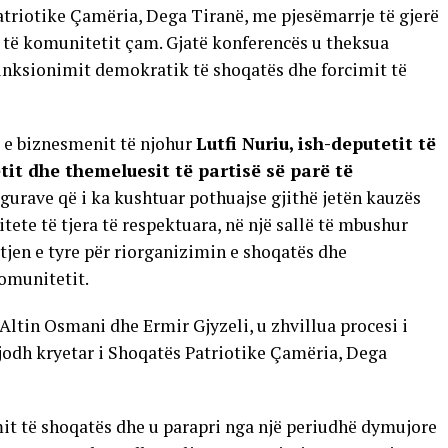
atriotike Çamëria, Dega Tiranë, me pjesëmarrje të gjerë
 të komunitetit çam. Gjatë konferencës u theksua
funksionimit demokratik të shoqatës dhe forcimit të
a e biznesmenit të njohur
Lutfi Nuriu, ish-deputetit të
tit dhe themeluesit të partisë së parë të
figurave që i ka kushtuar pothuajse gjithë jetën kauzës
te të tjera të respektuara, në një sallë të mbushur
tjen e tyre për riorganizimin e shoqatës dhe
omunitetit.
ltin Osmani dhe Ermir Gjyzeli, u zhvillua procesi i
jodh kryetar i Shoqatës Patriotike Çamëria, Dega
mit të shoqatës dhe u parapri nga një periudhë dymujore