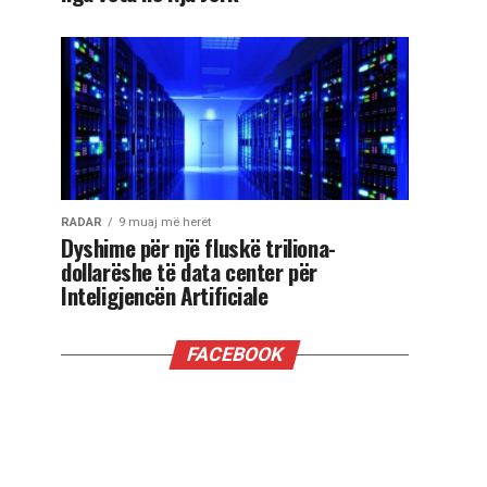
RADAR
9 muaj më herët
Dyshime për një fluskë triliona-
dollarëshe të data center për
Inteligjencën Artificiale
FACEBOOK