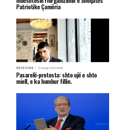
mbështesin riorganizimin e Shoqatës
Patriotike Çamëria
KRYESORE
2 muaj më herët
Pasarelë-protesta: shto ujë e shto
miell, e ka humbur fillin.