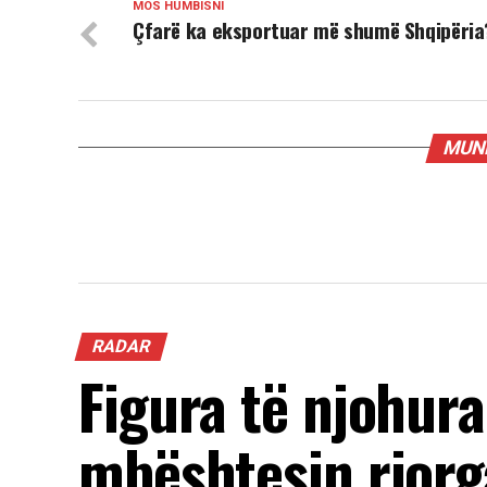
MOS HUMBISNI
Çfarë ka eksportuar më shumë Shqipëria
MUND
RADAR
Figura të njohur
mbështesin riorg