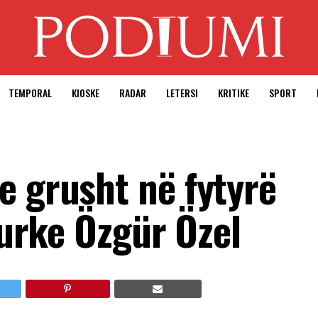
TEMPORAL
KIOSKE
RADAR
LETERSI
KRITIKE
SPORT
e grusht në fytyrë
 turke Özgür Özel