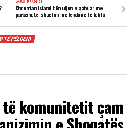
LAJMI I RRADHËS
?
Xhonatan Islami bën uljen e gabuar me
parashutë, shpëton me lëndime të lehta
 TË PËLQENI
a të komunitetit çam
anizimin e Shoqatës