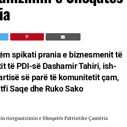
ia
hëm spikati prania e biznesmenit të
it të PDI-së Dashamir Tahiri, ish-
artisë së parë të komunitetit çam,
utfi Saqe dhe Ruko Sako
in riorganizimin e Shoqatës Patriotike Çamëria