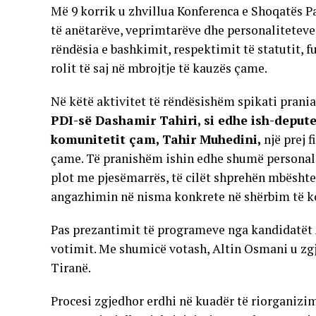
Më 9 korrik u zhvillua Konferenca e Shoqatës P
të anëtarëve, veprimtarëve dhe personaliteteve
rëndësia e bashkimit, respektimit të statutit, 
rolit të saj në mbrojtje të kauzës çame.
Në këtë aktivitet të rëndësishëm spikati prani
PDI-së Dashamir Tahiri, si edhe ish-depute
komunitetit çam, Tahir Muhedini,
një prej 
çame. Të pranishëm ishin edhe shumë personalite
plot me pjesëmarrës, të cilët shprehën mbështe
angazhimin në nisma konkrete në shërbim të k
Pas prezantimit të programeve nga kandidatët A
votimit. Me shumicë votash, Altin Osmani u zg
Tiranë.
Procesi zgjedhor erdhi në kuadër të riorganizi