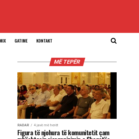
MIX
GATIME
KONTAKT
MË TEPËR
RADAR
4 javë më herët
Figura të njohura të komunitetit çam