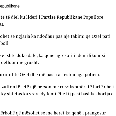
të të diel ku lideri i Partisë Republikane Popullore
r.
ohet se ngjarja ka ndodhur pas një takimi që Ozel pati
boll.
 ishte duke dalë, ka qenë agresori i identifikuar si
a qëlluar me grusht.
urimit të Ozel dhe më pas u arrestua nga policia.
ezulton të jetë një person me rrezikshmëri të lartë dhe i
 ky shtetas ka vrarë dy fëmijët e tij pasi bashkëshortja e
 ndërkohë që mësohet se më herët ka qenë i prangosur