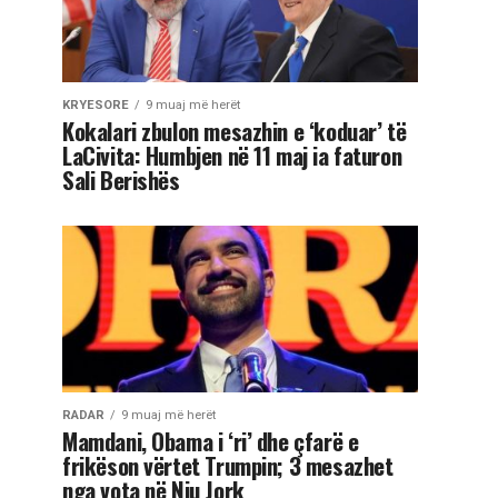
KRYESORE
9 muaj më herët
Kokalari zbulon mesazhin e ‘koduar’ të
LaCivita: Humbjen në 11 maj ia faturon
Sali Berishës
RADAR
9 muaj më herët
Mamdani, Obama i ‘ri’ dhe çfarë e
frikëson vërtet Trumpin; 3 mesazhet
nga vota në Nju Jork