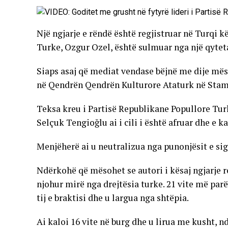
Një ngjarje e rëndë është regjistruar në Turqi kë
Turke, Ozgur Ozel, është sulmuar nga një qyteta
Siaps asaj që mediat vendase bëjnë me dije mës
në Qendrën Qendrën Kulturore Ataturk në Stam
Teksa kreu i Partisë Republikane Popullore Turke
Selçuk Tengioğlu ai i cili i është afruar dhe e k
Menjëherë ai u neutralizua nga punonjësit e sig
Ndërkohë që mësohet se autori i kësaj ngjarje r
njohur mirë nga drejtësia turke. 21 vite më parë
tij e braktisi dhe u largua nga shtëpia.
Ai kaloi 16 vite në burg dhe u lirua me kusht,