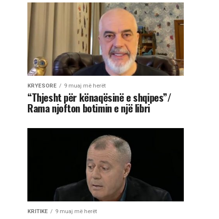
KRYESORE
9 muaj më herët
“Thjesht për kënaqësinë e shqipes”/
Rama njofton botimin e një libri
KRITIKE
9 muaj më herët