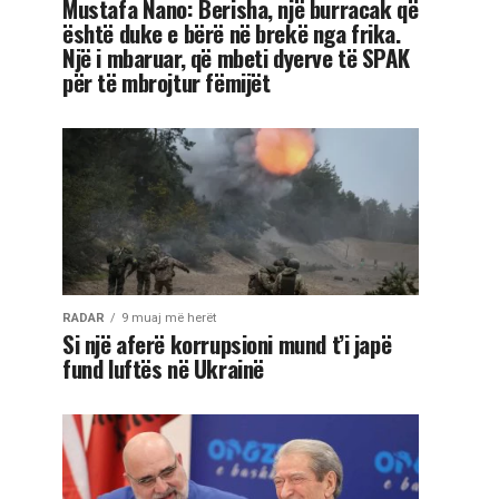
Mustafa Nano: Berisha, një burracak që
është duke e bërë në brekë nga frika.
Një i mbaruar, që mbeti dyerve të SPAK
për të mbrojtur fëmijët
RADAR
9 muaj më herët
Si një aferë korrupsioni mund t’i japë
fund luftës në Ukrainë