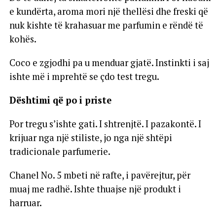
e kundërta, aroma mori një thellësi dhe freski që
nuk kishte të krahasuar me parfumin e rëndë të
kohës.
Coco e zgjodhi pa u menduar gjatë. Instinkti i saj
ishte më i mprehtë se çdo test tregu.
Dështimi që po i priste
Por tregu s’ishte gati. I shtrenjtë. I pazakontë. I
krijuar nga një stiliste, jo nga një shtëpi
tradicionale parfumerie.
Chanel No. 5 mbeti në rafte, i pavërejtur, për
muaj me radhë. Ishte thuajse një produkt i
harruar.