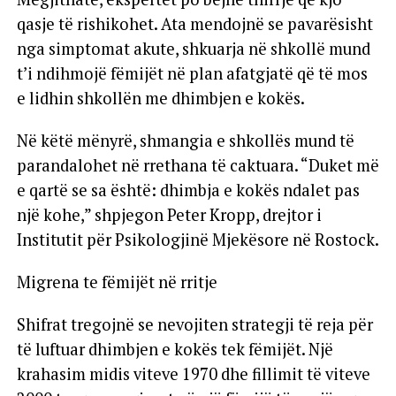
qasje të rishikohet. Ata mendojnë se pavarësisht
nga simptomat akute, shkuarja në shkollë mund
t’i ndihmojë fëmijët në plan afatgjatë që të mos
e lidhin shkollën me dhimbjen e kokës.
Në këtë mënyrë, shmangia e shkollës mund të
parandalohet në rrethana të caktuara. “Duket më
e qartë se sa është: dhimbja e kokës ndalet pas
një kohe,” shpjegon Peter Kropp, drejtor i
Institutit për Psikologjinë Mjekësore në Rostock.
Migrena te fëmijët në rritje
Shifrat tregojnë se nevojiten strategji të reja për
të luftuar dhimbjen e kokës tek fëmijët. Një
krahasim midis viteve 1970 dhe fillimit të viteve