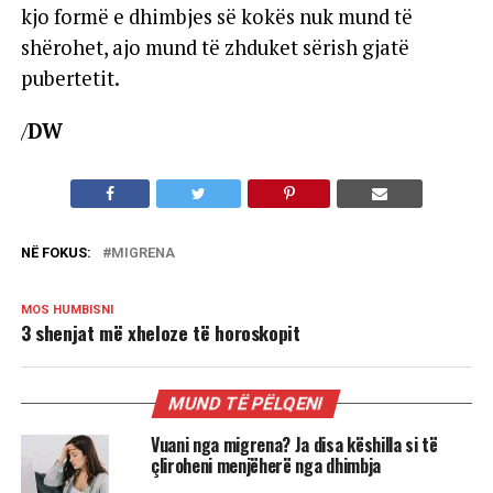
kjo formë e dhimbjes së kokës nuk mund të
shërohet, ajo mund të zhduket sërish gjatë
pubertetit.
/
DW
NË FOKUS:
MIGRENA
MOS HUMBISNI
3 shenjat më xheloze të horoskopit
MUND TË PËLQENI
Vuani nga migrena? Ja disa këshilla si të
çliroheni menjëherë nga dhimbja