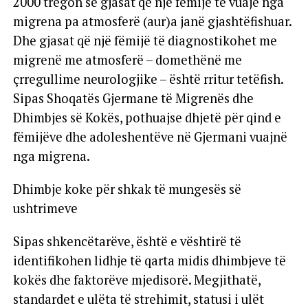
2000 tregon se gjasat që një fëmijë të vuajë nga
migrena pa atmosferë (aur)a janë gjashtëfishuar.
Dhe gjasat që një fëmijë të diagnostikohet me
migrenë me atmosferë – domethënë me
çrregullime neurologjike – është rritur tetëfish.
Sipas Shoqatës Gjermane të Migrenës dhe
Dhimbjes së Kokës, pothuajse dhjetë për qind e
fëmijëve dhe adoleshentëve në Gjermani vuajnë
nga migrena.
Dhimbje koke për shkak të mungesës së
ushtrimeve
Sipas shkencëtarëve, është e vështirë të
identifikohen lidhje të qarta midis dhimbjeve të
kokës dhe faktorëve mjedisorë. Megjithatë,
standardet e ulëta të strehimit, statusi i ulët