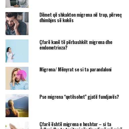
Dëmet që shkakton migrena në trup, përveç
dhimbjes së kokës
Çfarë kanë të përbashkët migrena dhe
endometrioza?
Migrena/ Mënyrat se si ta parandaloni
Pse migrena “qetësohet” gjatë fundjavës?
Çfarë është migrena e heshtur – si ta