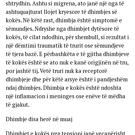
shtrydhin. Ashtu si migrena, ato janë një nga të
ashtuquajturat llojet kryesore të dhimbjes së
kokës. Në këtë rast, dhimbja është simptomë e
sëmundjes. Ndryshe nga dhimbjet dytësore të
kokës, të cilat ndodhin, për shembull, si rezultat i
një dëmtimi traumatik të trurit ose sëmundjeve
të tjera bazë. E përbashkëta e të gjitha dhimbjeve
të kokës është se ato nuk e kanë origjinën në tru,
por jashtë tij. Vetë truri nuk ka receptorë
dhimbjeje dhe për këtë arsye është i pandjeshëm
ndaj dhimbjes. Dhimbja e kokës është ndoshta
një inflamacion i meninges ose enëve të mëdha
të gjakut.
Dhimbje disa herë në muaj
Dhimbjet e kokës nga tensioni janë veçanërisht