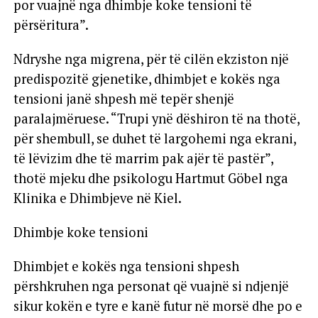
por vuajnë nga dhimbje koke tensioni të
përsëritura”.
Ndryshe nga migrena, për të cilën ekziston një
predispozitë gjenetike, dhimbjet e kokës nga
tensioni janë shpesh më tepër shenjë
paralajmëruese. “Trupi ynë dëshiron të na thotë,
për shembull, se duhet të largohemi nga ekrani,
të lëvizim dhe të marrim pak ajër të pastër”,
thotë mjeku dhe psikologu Hartmut Göbel nga
Klinika e Dhimbjeve në Kiel.
Dhimbje koke tensioni
Dhimbjet e kokës nga tensioni shpesh
përshkruhen nga personat që vuajnë si ndjenjë
sikur kokën e tyre e kanë futur në morsë dhe po e