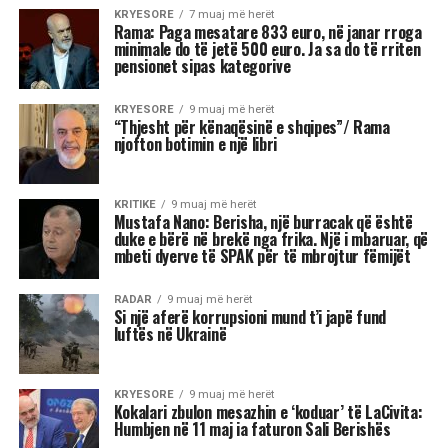
KRYESORE
7 muaj më herët
Rama: Paga mesatare 833 euro, në janar rroga
minimale do të jetë 500 euro. Ja sa do të rriten
pensionet sipas kategorive
KRYESORE
9 muaj më herët
“Thjesht për kënaqësinë e shqipes”/ Rama
njofton botimin e një libri
KRITIKE
9 muaj më herët
Mustafa Nano: Berisha, një burracak që është
duke e bërë në brekë nga frika. Një i mbaruar, që
mbeti dyerve të SPAK për të mbrojtur fëmijët
RADAR
9 muaj më herët
Si një aferë korrupsioni mund t’i japë fund
luftës në Ukrainë
KRYESORE
9 muaj më herët
Kokalari zbulon mesazhin e ‘koduar’ të LaCivita:
Humbjen në 11 maj ia faturon Sali Berishës