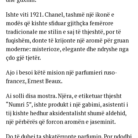
Ishte viti 1921. Chanel, tashmë një ikonë e
modës që kishte sfiduar gjithçka femërore
tradicionale me stilin e saj të thjeshtë, por të
fuqishëm, donte të krijonte një aromë për gruan
moderne: misterioze, elegante dhe ndryshe nga
çdo gjë tjetër.
Ajo i besoi këtë mision një parfumieri ruso-
francez, Ernest Beaux.
Ai solli disa mostra. Njëra, e etiketuar thjesht
“Numri 5”, ishte produkt i një gabimi, asistenti i
tij kishte hedhur aksidentalisht shumë aldehid,
një përbërës që forcon aromën e jaseminit.
Do të duhej ta shkatërronte parfumin. Por ndodhi