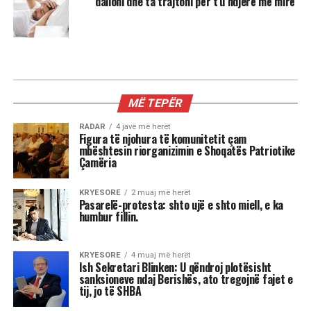
dalloni dhe ta trajtoni për t’u ndjerë më mirë
MË TEPËR
RADAR
4 javë më herët
Figura të njohura të komunitetit çam
mbështesin riorganizimin e Shoqatës Patriotike
Çamëria
KRYESORE
2 muaj më herët
Pasarelë-protesta: shto ujë e shto miell, e ka
humbur fillin.
KRYESORE
4 muaj më herët
Ish Sekretari Blinken: U qëndroj plotësisht
sanksioneve ndaj Berishës, ato tregojnë fajet e
tij, jo të SHBA