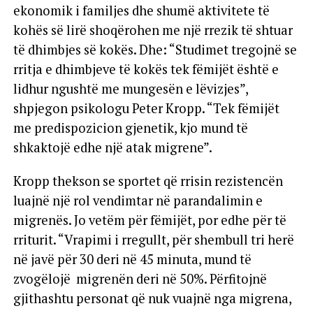
ekonomik i familjes dhe shumë aktivitete të
kohës së lirë shoqërohen me një rrezik të shtuar
të dhimbjes së kokës. Dhe: “Studimet tregojnë se
rritja e dhimbjeve të kokës tek fëmijët është e
lidhur ngushtë me mungesën e lëvizjes”,
shpjegon psikologu Peter Kropp. “Tek fëmijët
me predispozicion gjenetik, kjo mund të
shkaktojë edhe një atak migrene”.
Kropp thekson se sportet që rrisin rezistencën
luajnë një rol vendimtar në parandalimin e
migrenës. Jo vetëm për fëmijët, por edhe për të
rriturit. “Vrapimi i rregullt, për shembull tri herë
në javë për 30 deri në 45 minuta, mund të
zvogëlojë migrenën deri në 50%. Përfitojnë
gjithashtu personat që nuk vuajnë nga migrena,