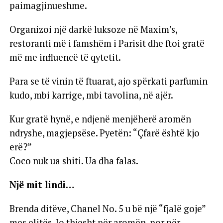
paimagjinueshme.
Organizoi një darkë luksoze në Maxim’s,
restoranti më i famshëm i Parisit dhe ftoi gratë
më me influencë të qytetit.
Para se të vinin të ftuarat, ajo spërkati parfumin
kudo, mbi karrige, mbi tavolina, në ajër.
Kur gratë hynë, e ndjenë menjëherë aromën
ndryshe, magjepsëse. Pyetën: “Çfarë është kjo
erë?”
Coco nuk ua shiti. Ua dha falas.
Një mit lindi…
Brenda ditëve, Chanel No. 5 u bë një “fjalë goje”
mes elitës. Jo thjesht për aromën, por për