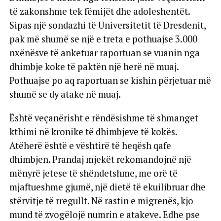
të zakonshme tek fëmijët dhe adoleshentët.
Sipas një sondazhi të Universitetit të Dresdenit,
pak më shumë se një e treta e pothuajse 3.000
nxënësve të anketuar raportuan se vuanin nga
dhimbje koke të paktën një herë në muaj.
Pothuajse po aq raportuan se kishin përjetuar më
shumë se dy atake në muaj.
Është veçanërisht e rëndësishme të shmanget
kthimi në kronike të dhimbjeve të kokës.
Atëherë është e vështirë të heqësh qafe
dhimbjen. Prandaj mjekët rekomandojnë një
mënyrë jetese të shëndetshme, me orë të
mjaftueshme gjumë, një dietë të ekuilibruar dhe
stërvitje të rregullt. Në rastin e migrenës, kjo
mund të zvogëlojë numrin e atakeve. Edhe pse