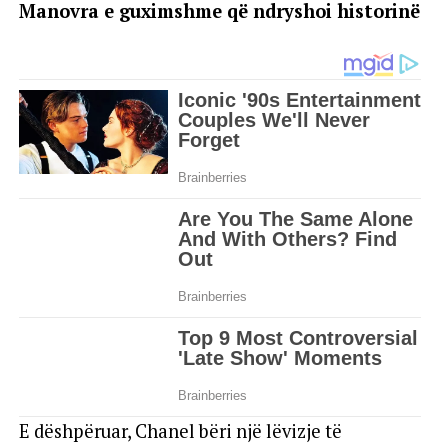
Manovra e guximshme që ndryshoi historinë
E dëshpëruar, Chanel bëri një lëvizje të