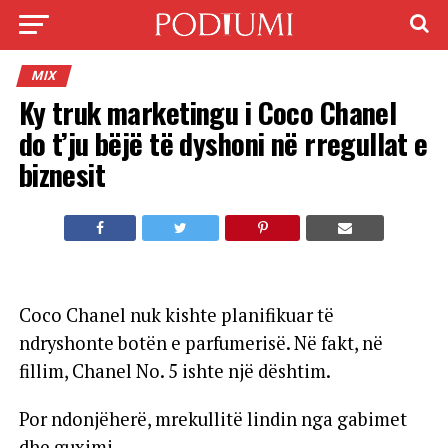
MIX
Ky truk marketingu i Coco Chanel
do t’ju bëjë të dyshoni në rregullat e
biznesit
Coco Chanel nuk kishte planifikuar të
ndryshonte botën e parfumerisë. Në fakt, në
fillim, Chanel No. 5 ishte një dështim.
Por ndonjëherë, mrekullitë lindin nga gabimet
dhe guximi.