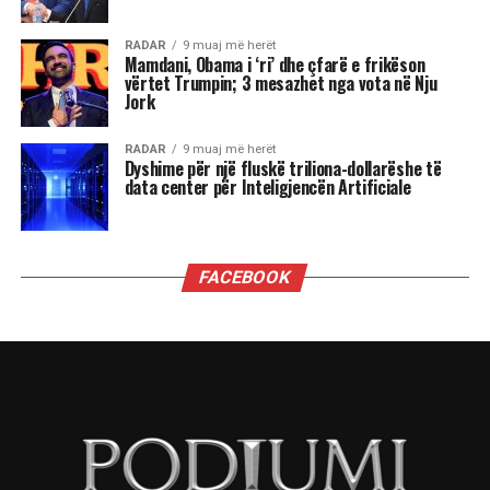
RADAR
9 muaj më herët
Mamdani, Obama i ‘ri’ dhe çfarë e frikëson
vërtet Trumpin; 3 mesazhet nga vota në Nju
Jork
RADAR
9 muaj më herët
Dyshime për një fluskë triliona-dollarëshe të
data center për Inteligjencën Artificiale
FACEBOOK