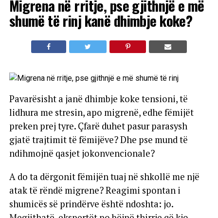
Migrena në rritje, pse gjithnjë e më
shumë të rinj kanë dhimbje koke?
Pavarësisht a janë dhimbje koke tensioni, të
lidhura me stresin, apo migrenë, edhe fëmijët
preken prej tyre. Çfarë duhet pasur parasysh
gjatë trajtimit të fëmijëve? Dhe pse mund të
ndihmojnë qasjet jokonvencionale?
A do ta dërgonit fëmijën tuaj në shkollë me një
atak të rëndë migrene? Reagimi spontan i
shumicës së prindërve është ndoshta: jo.
Megjithatë, ekspertët po bëjnë thirrje që kjo