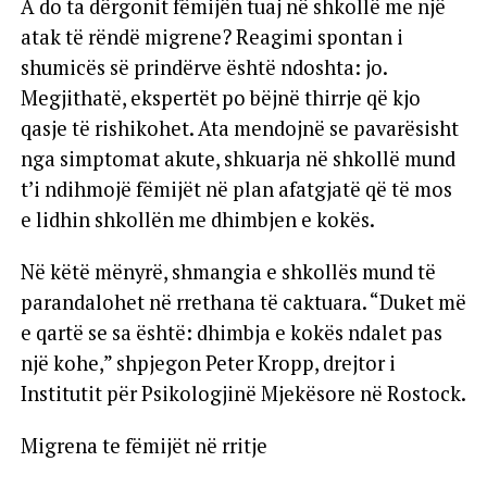
A do ta dërgonit fëmijën tuaj në shkollë me një
atak të rëndë migrene? Reagimi spontan i
shumicës së prindërve është ndoshta: jo.
Megjithatë, ekspertët po bëjnë thirrje që kjo
qasje të rishikohet. Ata mendojnë se pavarësisht
nga simptomat akute, shkuarja në shkollë mund
t’i ndihmojë fëmijët në plan afatgjatë që të mos
e lidhin shkollën me dhimbjen e kokës.
Në këtë mënyrë, shmangia e shkollës mund të
parandalohet në rrethana të caktuara. “Duket më
e qartë se sa është: dhimbja e kokës ndalet pas
një kohe,” shpjegon Peter Kropp, drejtor i
Institutit për Psikologjinë Mjekësore në Rostock.
Migrena te fëmijët në rritje