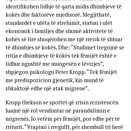
identifikohen lidhje të qarta midis dhimbjeve të
kokës dhe faktorëve mjedisorë. Megjithatë,
standardet e ulëta të strehimit, statusi i ulët
ekonomik i familjes dhe shumë aktivitete të
kohës së lirë shoqërohen me një rrezik të shtuar
të dhimbjes së kokës. Dhe: “Studimet tregojnë se
rritja e dhimbjeve të kokës tek fëmijët është e
lidhur ngushtë me mungesën e lëvizjes”,
shpjegon psikologu Peter Kropp. “Tek fëmijët
me predispozicion gjenetik, kjo mund të
shkaktojë edhe një atak migrene”.
Kropp thekson se sportet që rrisin rezistencën
luajnë një rol vendimtar në parandalimin e
migrenës. Jo vetëm për fëmijët, por edhe për të
rriturit. “Vrapimi i rregullt, për shembull tri herë