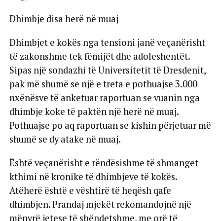
Dhimbje disa herë në muaj
Dhimbjet e kokës nga tensioni janë veçanërisht
të zakonshme tek fëmijët dhe adoleshentët.
Sipas një sondazhi të Universitetit të Dresdenit,
pak më shumë se një e treta e pothuajse 3.000
nxënësve të anketuar raportuan se vuanin nga
dhimbje koke të paktën një herë në muaj.
Pothuajse po aq raportuan se kishin përjetuar më
shumë se dy atake në muaj.
Është veçanërisht e rëndësishme të shmanget
kthimi në kronike të dhimbjeve të kokës.
Atëherë është e vështirë të heqësh qafe
dhimbjen. Prandaj mjekët rekomandojnë një
mënyrë jetese të shëndetshme, me orë të