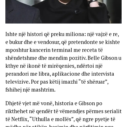
Ishte një histori që preku miliona: një vajzë e re,
e bukur dhe e vendosur, që pretendonte se kishte
mposhtur kancerin terminal me receta të
shëndetshme dhe mendim pozitiv. Belle Gibson u
kthye në ikonë të mirëqenies, ndërtoi një
perandori me libra, aplikacione dhe intervista
televizive. Por pas këtij imazhi “të shëruar”,
fshihej një mashtrim.
Dhjetë vjet më vonë, historia e Gibson po
rikthehet në qendër të vëmendjes përmes serialit
të Netflix, “Uthulla e mollës”, që ngre pyetje të
mëdha për etikën, besimin dhe përfitimin nga