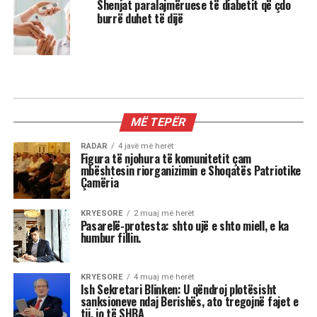
Shenjat paralajmëruese të diabetit që çdo
burrë duhet të dijë
MIX
Kur dita barazohet me natën, Meri
Shehu zbulon se çfarë sjell kjo javë
për çdo shenjë