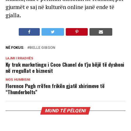
gjurmët e saj në kulturën online janë ende të
gjalla.
NË FOKUS:
BELLE GIBSON
LAJMI I RRADHËS
Ky truk marketingu i Coco Chanel do t’ju bëjë të dyshoni
në rregullat e biznesit
MOS HUMBISNI
Florence Pugh rrëfen frikën gjatë xhirimeve të
“Thunderbolts”
MUND TË PËLQENI