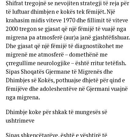
Shifrat tregojnë se nevojiten strategji të reja për
të luftuar dhimbjen e kokës tek fëmijët. Një
krahasim midis viteve 1970 dhe fillimit të viteve
2000 tregon se gjasat që një fëmijë të vuajë nga
migrena pa atmosferë (aur)a janë gjashtëfishuar.
Dhe gjasat që një fëmijë të diagnostikohet me
migrenë me atmosferë – domethënë me
çrregullime neurologjike – është rritur tetëfish.
Sipas Shoqatës Gjermane të Migrenës dhe
Dhimbjes së Kokës, pothuajse dhjetë për qind e
fëmijëve dhe adoleshentëve në Gjermani vuajnë
nga migrena.
Dhimbje koke për shkak të mungesës së
ushtrimeve
Sipas shkencëtarëve, është e vështirë të