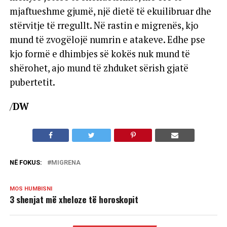
mjaftueshme gjumë, një dietë të ekuilibruar dhe
stërvitje të rregullt. Në rastin e migrenës, kjo
mund të zvogëlojë numrin e atakeve. Edhe pse
kjo formë e dhimbjes së kokës nuk mund të
shërohet, ajo mund të zhduket sërish gjatë
pubertetit.
/
DW
NË FOKUS:
MIGRENA
MOS HUMBISNI
3 shenjat më xheloze të horoskopit