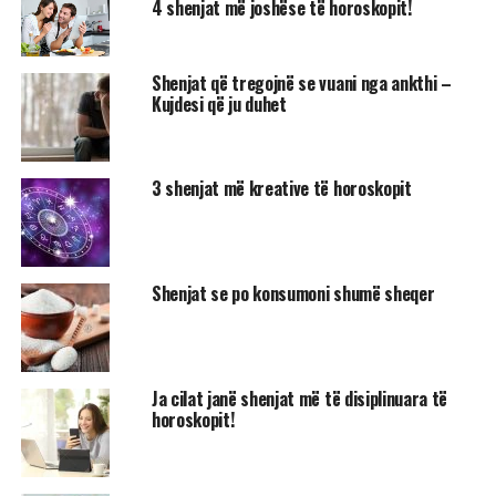
4 shenjat më joshëse të horoskopit!
Shenjat që tregojnë se vuani nga ankthi –
Kujdesi që ju duhet
3 shenjat më kreative të horoskopit
Shenjat se po konsumoni shumë sheqer
Ja cilat janë shenjat më të disiplinuara të
horoskopit!