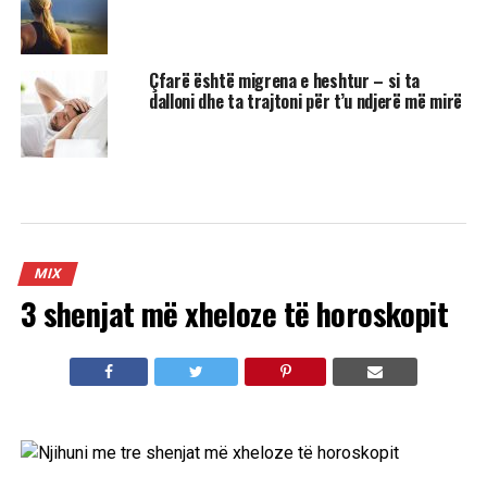
Çfarë është migrena e heshtur – si ta
dalloni dhe ta trajtoni për t’u ndjerë më mirë
MIX
3 shenjat më xheloze të horoskopit