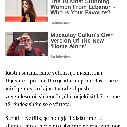
Rasti i saj nuk ishte vetëm një mashtrim i
thjeshtë – por një thirrje alarmi për industrinë e
mirëqenies, ku lajmet virale shpesh
zëvendësojnë shkencën, dhe ndjekësit bëhen më
të rëndësishëm se e vërteta.
Seriali i Netflix, që po ngjall diskutime të
shumta, nuk e përfshin Gibsonin në realizim, por