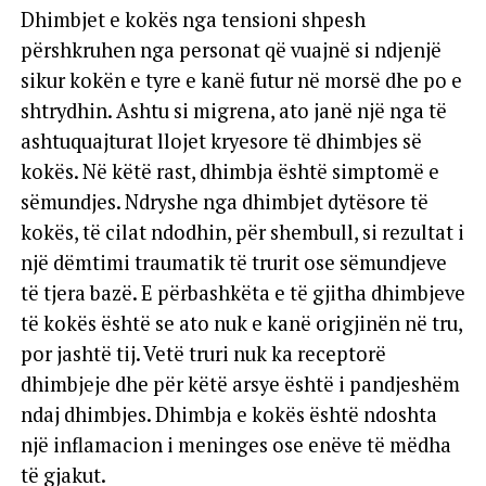
Dhimbjet e kokës nga tensioni shpesh
përshkruhen nga personat që vuajnë si ndjenjë
sikur kokën e tyre e kanë futur në morsë dhe po e
shtrydhin. Ashtu si migrena, ato janë një nga të
ashtuquajturat llojet kryesore të dhimbjes së
kokës. Në këtë rast, dhimbja është simptomë e
sëmundjes. Ndryshe nga dhimbjet dytësore të
kokës, të cilat ndodhin, për shembull, si rezultat i
një dëmtimi traumatik të trurit ose sëmundjeve
të tjera bazë. E përbashkëta e të gjitha dhimbjeve
të kokës është se ato nuk e kanë origjinën në tru,
por jashtë tij. Vetë truri nuk ka receptorë
dhimbjeje dhe për këtë arsye është i pandjeshëm
ndaj dhimbjes. Dhimbja e kokës është ndoshta
një inflamacion i meninges ose enëve të mëdha
të gjakut.