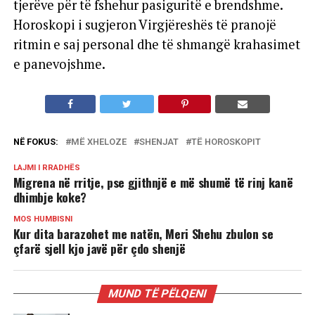
tjerëve për të fshehur pasiguritë e brendshme.
Horoskopi i sugjeron Virgjëreshës të pranojë
ritmin e saj personal dhe të shmangë krahasimet
e panevojshme.
NË FOKUS:
MË XHELOZE
SHENJAT
TË HOROSKOPIT
LAJMI I RRADHËS
Migrena në rritje, pse gjithnjë e më shumë të rinj kanë
dhimbje koke?
MOS HUMBISNI
Kur dita barazohet me natën, Meri Shehu zbulon se
çfarë sjell kjo javë për çdo shenjë
MUND TË PËLQENI