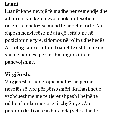
Luani
Luanët kanë nevojë të madhe për vëmendje dhe
admirim. Kur këto nevoja nuk plotësohen,
ndjenja e xhelozisë mund të bëhet e fortë. Ata
shpesh nënvlerësojnë ata që i sfidojnë në
pozicionin e tyre, sidomos në rolin udhëheqës.
Astrologjia i këshillon Luanët të ushtrojnë më
shumë përulësi për të shmangur zilitë e
panevojshme.
Virgjëresha
Virgjëreshat përjetojnë xhelozinë përmes
nevojës së tyre për përsosmëri. Krahasimet e
vazhdueshme me të tjerët shpesh i bëjnë të
ndihen konkurrues ose të zhgënjyer. Ato
përdorin kritika të ashpra ndaj vetes dhe të