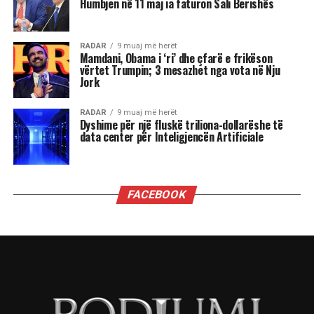
marrëdhënie dhe sfida ekonomike. Për disa
shenja, kjo është një javë premtuese që hap dyer
të reja, për të tjera, një moment i ndjeshëm ku
fati kërkon maturi dhe vetëpërmbajtje
Çdo shenjë do ta ndjejë këtë energji ndryshe nga
përplasjet emocionale të Dashit dhe pasiguritë e
Shigjetarit, te balancimi personal i Peshores dhe
fuqia komunikuese e Ujorit. Por një gjë është e
sigurt: qielli është në lëvizje dhe kush është i
gatshëm të dëgjojë mesazhet e tij, mund të dalë
më i fortë.
“Kemi një ditë të bukur. Është ekuinoksi i
vjeshtës. Dita barazohet me natën, dielli është
futur tashmë në Peshore. Dhe duke u futur Dielli