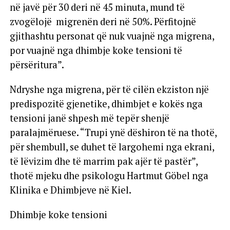
në javë për 30 deri në 45 minuta, mund të
zvogëlojë migrenën deri në 50%. Përfitojnë
gjithashtu personat që nuk vuajnë nga migrena,
por vuajnë nga dhimbje koke tensioni të
përsëritura”.
Ndryshe nga migrena, për të cilën ekziston një
predispozitë gjenetike, dhimbjet e kokës nga
tensioni janë shpesh më tepër shenjë
paralajmëruese. “Trupi ynë dëshiron të na thotë,
për shembull, se duhet të largohemi nga ekrani,
të lëvizim dhe të marrim pak ajër të pastër”,
thotë mjeku dhe psikologu Hartmut Göbel nga
Klinika e Dhimbjeve në Kiel.
Dhimbje koke tensioni