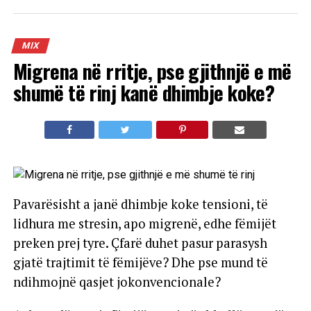
MIX
Migrena në rritje, pse gjithnjë e më
shumë të rinj kanë dhimbje koke?
Pavarësisht a janë dhimbje koke tensioni, të
lidhura me stresin, apo migrenë, edhe fëmijët
preken prej tyre. Çfarë duhet pasur parasysh
gjatë trajtimit të fëmijëve? Dhe pse mund të
ndihmojnë qasjet jokonvencionale?