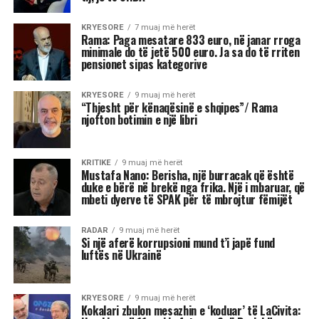
Stina e vjeshtës ka nisur me një energji kozmike
të jashtëzakonshme dhe këtë javë yjet nuk
premtojnë qetësi! Në studion e “Rudina” në Tv
Klan, astrologia Meri Shehu bëri parashikimin
për 12 shenjat e horoskopit, duke e quajtur këtë
periudhë një “pikë kthese” në shumë aspekte të
jetës. Me Diellin që ka hyrë në shenjën e
Peshores dhe Marsin që po futet në Akrep,
universi na fton të kërkojmë ekuilibër, të
rigjejmë veten dhe të marrim vendime që do të
na ndikojnë për muaj me radhë.
“Është ekuinoksi i vjeshtës, dita barazohet me
natën dhe na fton në reflektim”, tha Shehu, duke
nënvizuar se kjo javë do të shënohet nga
tensione, lëvizje të papritura, dinamizëm në