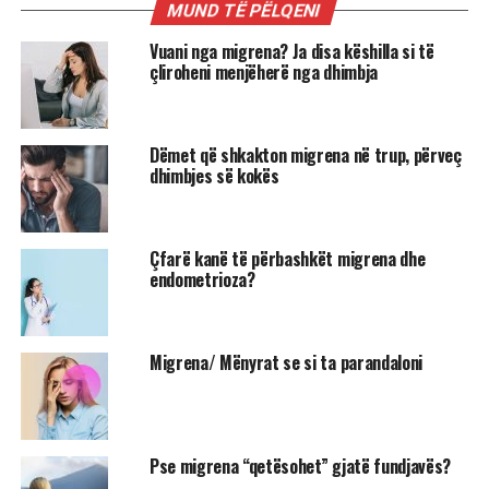
MUND TË PËLQENI
Vuani nga migrena? Ja disa këshilla si të
çliroheni menjëherë nga dhimbja
Dëmet që shkakton migrena në trup, përveç
dhimbjes së kokës
Çfarë kanë të përbashkët migrena dhe
endometrioza?
Migrena/ Mënyrat se si ta parandaloni
Pse migrena “qetësohet” gjatë fundjavës?