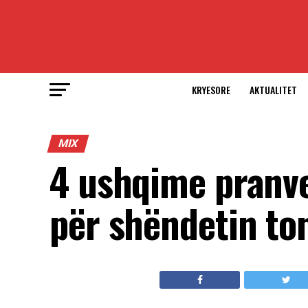
KRYESORE
AKTUALITET
MIX
4 ushqime pranve
për shëndetin to