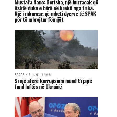
Mustafa Nano: Berisha, një burracak që
është duke e bërë në brekë nga frika.
Një i mbaruar, që mbeti dyerve të SPAK
për të mbrojtur fëmijët
RADAR
9 muaj më herët
Si një aferë korrupsioni mund t’i japë
fund luftës në Ukrainë