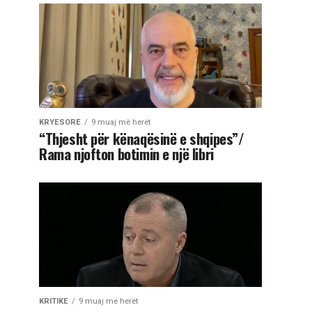
KRYESORE
9 muaj më herët
“Thjesht për kënaqësinë e shqipes”/
Rama njofton botimin e një libri
KRITIKE
9 muaj më herët