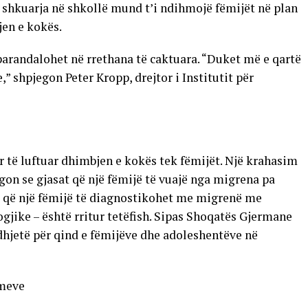
shkuarja në shkollë mund t’i ndihmojë fëmijët në plan
jen e kokës.
arandalohet në rrethana të caktuara. “Duket më e qartë
,” shpjegon Peter Kropp, drejtor i Institutit për
për të luftuar dhimbjen e kokës tek fëmijët. Një krahasim
egon se gjasat që një fëmijë të vuajë nga migrena pa
at që një fëmijë të diagnostikohet me migrenë me
ike – është rritur tetëfish. Sipas Shoqatës Gjermane
hjetë për qind e fëmijëve dhe adoleshentëve në
imeve