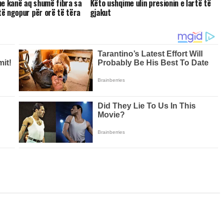
e kanë aq shumë fibra sa
Këto ushqime ulin presionin e lartë të
 të ngopur për orë të tëra
gjakut