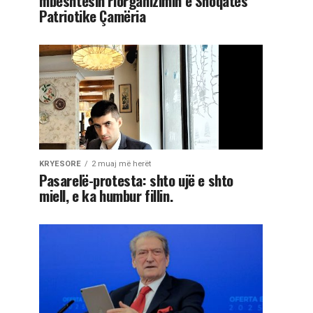
mbështesin riorganizimin e Shoqatës
Patriotike Çamëria
KRYESORE
2 muaj më herët
Pasarelë-protesta: shto ujë e shto
miell, e ka humbur fillin.