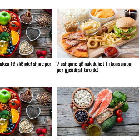
duken të shëndetshme por
7 ushqime që nuk duhet t’i konsumoni
për gjëndrat tiroide!