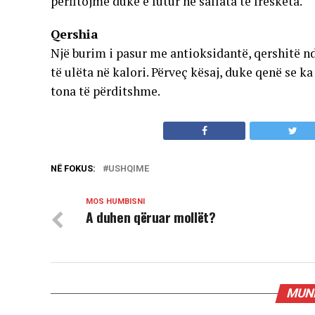
përfitojmë duke e futur në sallata të freskëta.
Qershia
Një burim i pasur me antioksidantë, qershitë n
të ulëta në kalori. Përveç kësaj, duke qenë se k
tona të përditshme.
NË FOKUS:
USHQIME
MOS HUMBISNI
A duhen qëruar mollët?
MUND