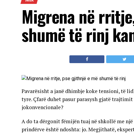
Migrena në rritje
shumë të rinj ka
Pavarësisht a janë dhimbje koke tensioni, të li
tyre. Çfarë duhet pasur parasysh gjatë trajtim
jokonvencionale?
A do ta dërgonit fëmijën tuaj në shkollë me nj
prindërve është ndoshta: jo. Megjithatë, ekspertë