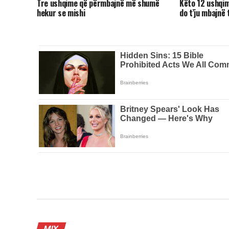
Tre ushqime që përmbajnë më shumë
Këto 12 ushqim
hekur se mishi
do t’ju mbajnë
MIX