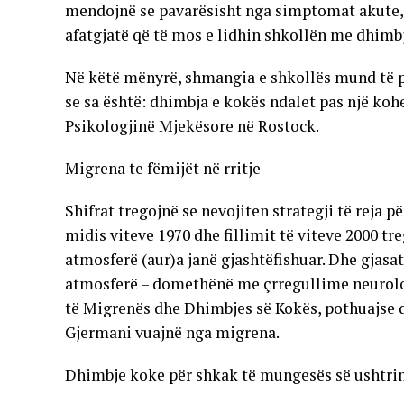
mendojnë se pavarësisht nga simptomat akute, 
afatgjatë që të mos e lidhin shkollën me dhimb
Në këtë mënyrë, shmangia e shkollës mund të p
se sa është: dhimbja e kokës ndalet pas një kohe
Psikologjinë Mjekësore në Rostock.
Migrena te fëmijët në rritje
Shifrat tregojnë se nevojiten strategji të reja 
midis viteve 1970 dhe fillimit të viteve 2000 tr
atmosferë (aur)a janë gjashtëfishuar. Dhe gjas
atmosferë – domethënë me çrregullime neurologj
të Migrenës dhe Dhimbjes së Kokës, pothuajse d
Gjermani vuajnë nga migrena.
Dhimbje koke për shkak të mungesës së ushtr