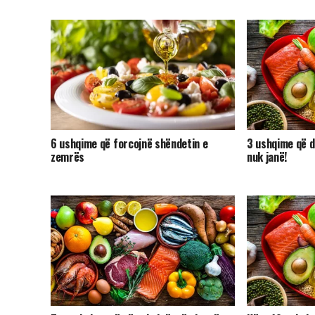
6 ushqime që forcojnë shëndetin e
3 ushqime që 
zemrës
nuk janë!