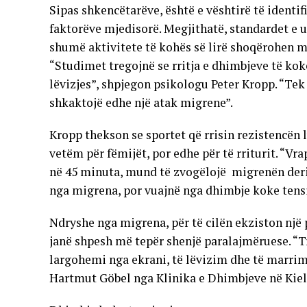
Sipas shkencëtarëve, është e vështirë të identi
faktorëve mjedisorë. Megjithatë, standardet e ul
shumë aktivitete të kohës së lirë shoqërohen me
“Studimet tregojnë se rritja e dhimbjeve të ko
lëvizjes”, shpjegon psikologu Peter Kropp. “Tek
shkaktojë edhe një atak migrene”.
Kropp thekson se sportet që rrisin rezistencën 
vetëm për fëmijët, por edhe për të rriturit. “Vra
në 45 minuta, mund të zvogëlojë migrenën deri 
nga migrena, por vuajnë nga dhimbje koke tensi
Ndryshe nga migrena, për të cilën ekziston një 
janë shpesh më tepër shenjë paralajmëruese. “Tr
largohemi nga ekrani, të lëvizim dhe të marrim
Hartmut Göbel nga Klinika e Dhimbjeve në Kiel