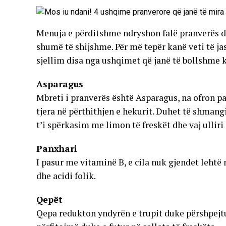
Menuja e përditshme ndryshon falë pranverës dh
shumë të shijshme. Për më tepër kanë veti të ja
sjellim disa nga ushqimet që janë të bollshme k
Asparagus
Mbreti i pranverës është Asparagus, na ofron pa
tjera në përthithjen e hekurit. Duhet të shm
t’i spërkasim me limon të freskët dhe vaj ulliri 
Panxhari
I pasur me vitaminë B, e cila nuk gjendet lehtë
dhe acidi folik.
Qepët
Qepa redukton yndyrën e trupit duke përshpejtua