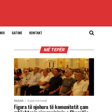
MIX
GATIME
KONTAKT
MË TEPËR
RADAR
4 javë më herët
Figura të njohura të komunitetit çam