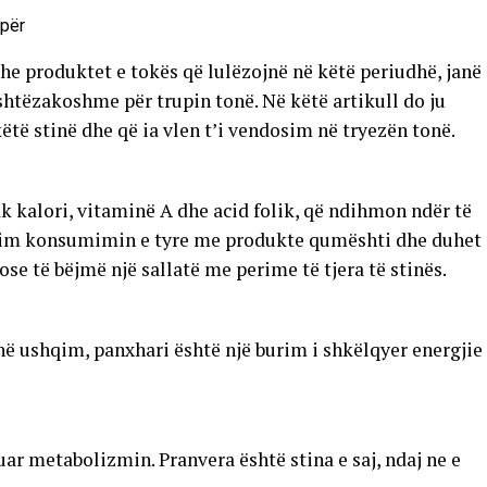
e produktet e tokës që lulëzojnë në këtë periudhë, janë
shtëzakoshme për trupin tonë. Në këtë artikull do ju
ëtë stinë dhe që ia vlen t’i vendosim në tryezën tonë.
k kalori, vitaminë A dhe acid folik, që ndihmon ndër të
angim konsumimin e tyre me produkte qumështi dhe duhet
ose të bëjmë një sallatë me perime të tjera të stinës.
 në ushqim, panxhari është një burim i shkëlqyer energjie
r metabolizmin. Pranvera është stina e saj, ndaj ne e