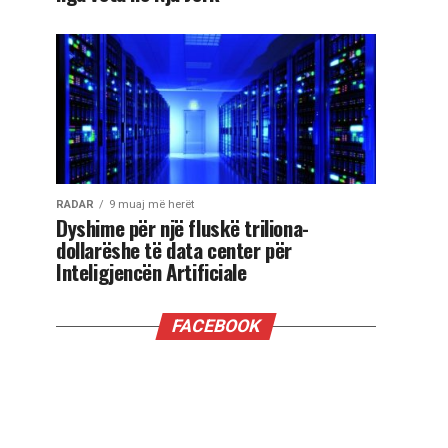
RADAR
9 muaj më herët
Dyshime për një fluskë triliona-
dollarëshe të data center për
Inteligjencën Artificiale
FACEBOOK