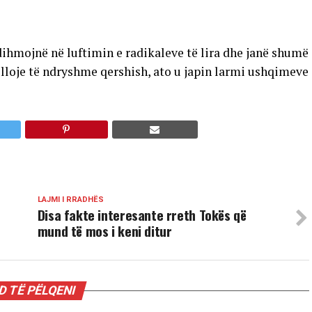
dihmojnë në luftimin e radikaleve të lira dhe janë shumë
a lloje të ndryshme qershish, ato u japin larmi ushqimeve
LAJMI I RRADHËS
Disa fakte interesante rreth Tokës që
mund të mos i keni ditur
 TË PËLQENI