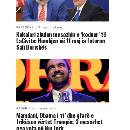
KRYESORE
9 muaj më herët
Kokalari zbulon mesazhin e ‘koduar’ të
LaCivita: Humbjen në 11 maj ia faturon
Sali Berishës
RADAR
9 muaj më herët
Mamdani, Obama i ‘ri’ dhe çfarë e
frikëson vërtet Trumpin; 3 mesazhet
nga vota në Nju Jork