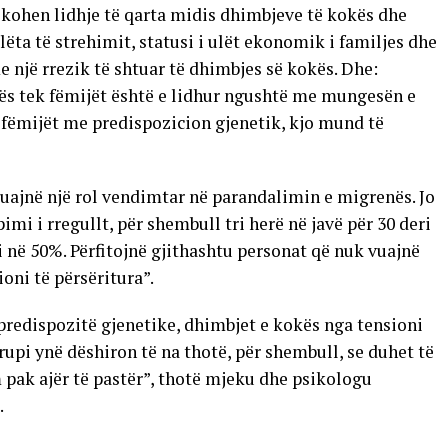
fikohen lidhje të qarta midis dhimbjeve të kokës dhe
ëta të strehimit, statusi i ulët ekonomik i familjes dhe
 një rrezik të shtuar të dhimbjes së kokës. Dhe:
kës tek fëmijët është e lidhur ngushtë me mungesën e
 fëmijët me predispozicion gjenetik, kjo mund të
luajnë një rol vendimtar në parandalimin e migrenës. Jo
pimi i rregullt, për shembull tri herë në javë për 30 deri
në 50%. Përfitojnë gjithashtu personat që nuk vuajnë
oni të përsëritura”.
predispozitë gjenetike, dhimbjet e kokës nga tensioni
upi ynë dëshiron të na thotë, për shembull, se duhet të
 pak ajër të pastër”, thotë mjeku dhe psikologu
.