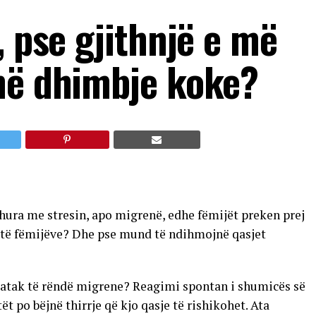
, pse gjithnjë e më
në dhimbje koke?
dhura me stresin, apo migrenë, edhe fëmijët preken prej
it të fëmijëve? Dhe pse mund të ndihmojnë qasjet
ë atak të rëndë migrene? Reagimi spontan i shumicës së
t po bëjnë thirrje që kjo qasje të rishikohet. Ata