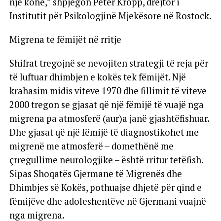
një kohe,” shpjegon Peter Kropp, drejtor i
Institutit për Psikologjinë Mjekësore në Rostock.
Migrena te fëmijët në rritje
Shifrat tregojnë se nevojiten strategji të reja për
të luftuar dhimbjen e kokës tek fëmijët. Një
krahasim midis viteve 1970 dhe fillimit të viteve
2000 tregon se gjasat që një fëmijë të vuajë nga
migrena pa atmosferë (aur)a janë gjashtëfishuar.
Dhe gjasat që një fëmijë të diagnostikohet me
migrenë me atmosferë – domethënë me
çrregullime neurologjike – është rritur tetëfish.
Sipas Shoqatës Gjermane të Migrenës dhe
Dhimbjes së Kokës, pothuajse dhjetë për qind e
fëmijëve dhe adoleshentëve në Gjermani vuajnë
nga migrena.