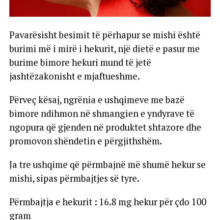
Pavarësisht besimit të përhapur se mishi është
burimi më i mirë i hekurit, një dietë e pasur me
burime bimore hekuri mund të jetë
jashtëzakonisht e mjaftueshme.
Përveç kësaj, ngrënia e ushqimeve me bazë
bimore ndihmon në shmangien e yndyrave të
ngopura që gjenden në produktet shtazore dhe
promovon shëndetin e përgjithshëm.
Ja tre ushqime që përmbajnë më shumë hekur se
mishi, sipas përmbajtjes së tyre.
Përmbajtja e hekurit : 16.8 mg hekur për çdo 100
gram