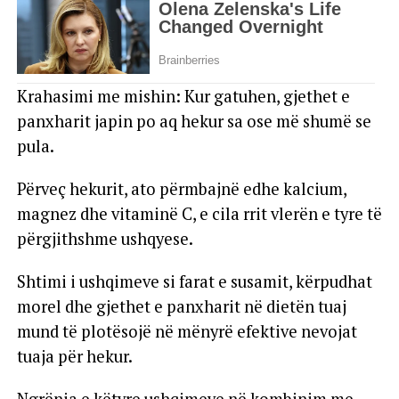
Krahasimi me mishin: Kur gatuhen, gjethet e
panxharit japin po aq hekur sa ose më shumë se
pula.
Përveç hekurit, ato përmbajnë edhe kalcium,
magnez dhe vitaminë C, e cila rrit vlerën e tyre të
përgjithshme ushqyese.
Shtimi i ushqimeve si farat e susamit, kërpudhat
morel dhe gjethet e panxharit në dietën tuaj
mund të plotësojë në mënyrë efektive nevojat
tuaja për hekur.