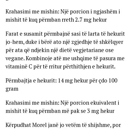
Krahasimi me mishin: Një porcion i ngjashëm i
mishit të kuq përmban rreth 2.7 mg hekur
Farat e susamit përmbajnë sasi të larta të hekurit
jo-hem, duke i bërë ato një zgjedhje të shkëlqyer
për ata që ndjekin një dietë vegjetariane ose
vegane. Kombinoje atë me ushqime të pasura me
vitaminë C për të rritur përthithjen e hekurit.
Përmbajtja e hekurit: 14 mg hekur për çdo 100
gram
Krahasimi me mishin: Një porcion ekuivalent i
mishit të kuq përmban më pak se 3 mg hekur
Kërpudhat Morel janë jo vetëm të shijshme, por