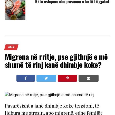
Këto ushqime ulin presionin e lartë të gjakut
MIX
Migrena në rritje, pse gjithnjë e më
shumë të rinj kanë dhimbje koke?
Pavarësisht a janë dhimbje koke tensioni, të
lidhura me stresin, apo migrenë, edhe fëmijët