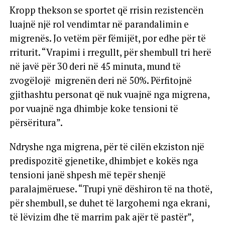
Kropp thekson se sportet që rrisin rezistencën
luajnë një rol vendimtar në parandalimin e
migrenës. Jo vetëm për fëmijët, por edhe për të
rriturit. “Vrapimi i rregullt, për shembull tri herë
në javë për 30 deri në 45 minuta, mund të
zvogëlojë migrenën deri në 50%. Përfitojnë
gjithashtu personat që nuk vuajnë nga migrena,
por vuajnë nga dhimbje koke tensioni të
përsëritura”.
Ndryshe nga migrena, për të cilën ekziston një
predispozitë gjenetike, dhimbjet e kokës nga
tensioni janë shpesh më tepër shenjë
paralajmëruese. “Trupi ynë dëshiron të na thotë,
për shembull, se duhet të largohemi nga ekrani,
të lëvizim dhe të marrim pak ajër të pastër”,