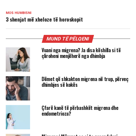
MOS HUMBISNI
3 shenjat më xheloze të horoskopit
MUND TË PËLQENI
Vuani nga migrena? Ja disa këshilla si të
çliroheni menjëherë nga dhimbja
Dëmet që shkakton migrena në trup, përveç
dhimbjes së kokës
Çfarë kanë të përbashkët migrena dhe
endometrioza?