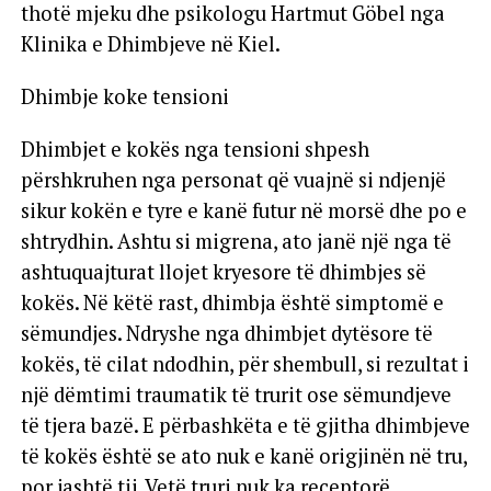
thotë mjeku dhe psikologu Hartmut Göbel nga
Klinika e Dhimbjeve në Kiel.
Dhimbje koke tensioni
Dhimbjet e kokës nga tensioni shpesh
përshkruhen nga personat që vuajnë si ndjenjë
sikur kokën e tyre e kanë futur në morsë dhe po e
shtrydhin. Ashtu si migrena, ato janë një nga të
ashtuquajturat llojet kryesore të dhimbjes së
kokës. Në këtë rast, dhimbja është simptomë e
sëmundjes. Ndryshe nga dhimbjet dytësore të
kokës, të cilat ndodhin, për shembull, si rezultat i
një dëmtimi traumatik të trurit ose sëmundjeve
të tjera bazë. E përbashkëta e të gjitha dhimbjeve
të kokës është se ato nuk e kanë origjinën në tru,
por jashtë tij. Vetë truri nuk ka receptorë