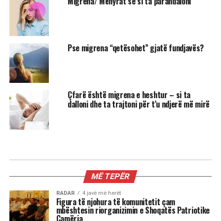
Migrena/ Mënyrat se si ta parandaloni
Pse migrena “qetësohet” gjatë fundjavës?
Çfarë është migrena e heshtur – si ta
dalloni dhe ta trajtoni për t’u ndjerë më mirë
MË TEPËR
RADAR
4 javë më herët
Figura të njohura të komunitetit çam
mbështesin riorganizimin e Shoqatës Patriotike
Çamëria