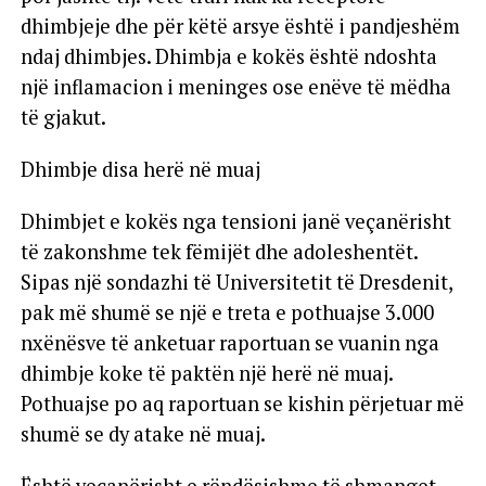
dhimbjeje dhe për këtë arsye është i pandjeshëm
ndaj dhimbjes. Dhimbja e kokës është ndoshta
një inflamacion i meninges ose enëve të mëdha
të gjakut.
Dhimbje disa herë në muaj
Dhimbjet e kokës nga tensioni janë veçanërisht
të zakonshme tek fëmijët dhe adoleshentët.
Sipas një sondazhi të Universitetit të Dresdenit,
pak më shumë se një e treta e pothuajse 3.000
nxënësve të anketuar raportuan se vuanin nga
dhimbje koke të paktën një herë në muaj.
Pothuajse po aq raportuan se kishin përjetuar më
shumë se dy atake në muaj.