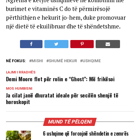
Ngrënia e këtyre ushqimeve në kombinim me
burimet e vitaminës C do të përmirësojë
përthithjen e hekurit jo-hem, duke promovuar
një dietë të ekuilibruar dhe të shëndetshme.
NË FOKUS:
MISHI
SHUMË HEKUR
USHQIME
LAJMI I RRADHËS
Demi Moore flet për rolin e “Ghost”: Më frikësoi
MOS HUMBISNI
Ja cilat janë dhuratat ideale për secilën shenjë të
horoskopit
MUND TË PËLQENI
6 ushqime që forcojnë shëndetin e zemrës