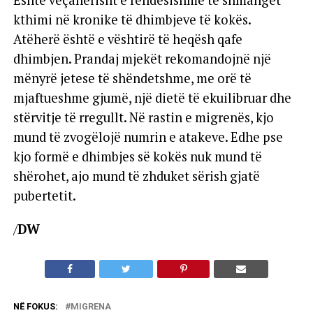
Është veçanërisht e rëndësishme të shmanget
kthimi në kronike të dhimbjeve të kokës.
Atëherë është e vështirë të heqësh qafe
dhimbjen. Prandaj mjekët rekomandojnë një
mënyrë jetese të shëndetshme, me orë të
mjaftueshme gjumë, një dietë të ekuilibruar dhe
stërvitje të rregullt. Në rastin e migrenës, kjo
mund të zvogëlojë numrin e atakeve. Edhe pse
kjo formë e dhimbjes së kokës nuk mund të
shërohet, ajo mund të zhduket sërish gjatë
pubertetit.
/
DW
NË FOKUS:
MIGRENA