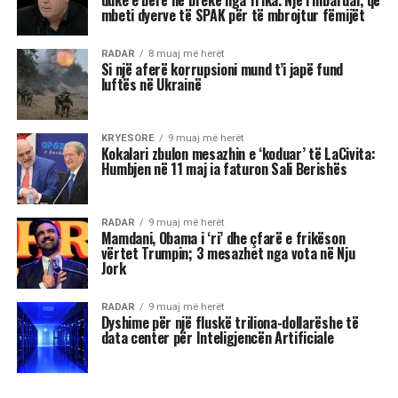
duke e bërë në brekë nga frika. Një i mbaruar, që
mbeti dyerve të SPAK për të mbrojtur fëmijët
RADAR
8 muaj më herët
Si një aferë korrupsioni mund t’i japë fund
luftës në Ukrainë
KRYESORE
9 muaj më herët
Kokalari zbulon mesazhin e ‘koduar’ të LaCivita:
Humbjen në 11 maj ia faturon Sali Berishës
RADAR
9 muaj më herët
Mamdani, Obama i ‘ri’ dhe çfarë e frikëson
vërtet Trumpin; 3 mesazhet nga vota në Nju
Jork
RADAR
9 muaj më herët
Dyshime për një fluskë triliona-dollarëshe të
data center për Inteligjencën Artificiale