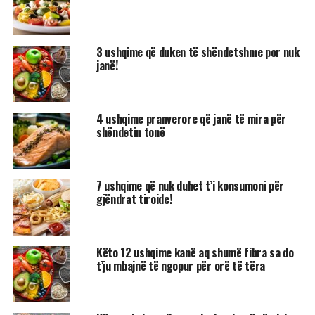
3 ushqime që duken të shëndetshme por nuk
janë!
4 ushqime pranverore që janë të mira për
shëndetin tonë
7 ushqime që nuk duhet t’i konsumoni për
gjëndrat tiroide!
Këto 12 ushqime kanë aq shumë fibra sa do
t’ju mbajnë të ngopur për orë të tëra