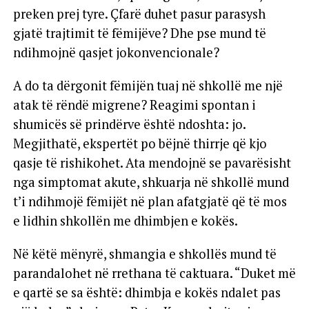
preken prej tyre. Çfarë duhet pasur parasysh
gjatë trajtimit të fëmijëve? Dhe pse mund të
ndihmojnë qasjet jokonvencionale?
A do ta dërgonit fëmijën tuaj në shkollë me një
atak të rëndë migrene? Reagimi spontan i
shumicës së prindërve është ndoshta: jo.
Megjithatë, ekspertët po bëjnë thirrje që kjo
qasje të rishikohet. Ata mendojnë se pavarësisht
nga simptomat akute, shkuarja në shkollë mund
t’i ndihmojë fëmijët në plan afatgjatë që të mos
e lidhin shkollën me dhimbjen e kokës.
Në këtë mënyrë, shmangia e shkollës mund të
parandalohet në rrethana të caktuara. “Duket më
e qartë se sa është: dhimbja e kokës ndalet pas