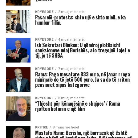
KRYESORE
2 muaj më herët
Pasarelë-protesta: shto ujë e shto miell, e ka
humbur fillin.
KRYESORE
4 muaj më herët
Ish Sekretari Blinken: U qëndroj plotësisht
sanksioneve ndaj Berishës, ato tregojnë fajet e
tij, jo të SHBA
KRYESORE
7 muaj më herët
Rama: Paga mesatare 833 euro, në janar rroga
minimale do të jetë 500 euro. Ja sa do të rriten
pensionet sipas kategorive
KRYESORE
8 muaj më herët
“Thjesht për kënaqësinë e shqipes”/ Rama
njofton botimin e një libri
KRITIKE
8 muaj më herët
Mustafa Nano: Berisha, një burracak që është