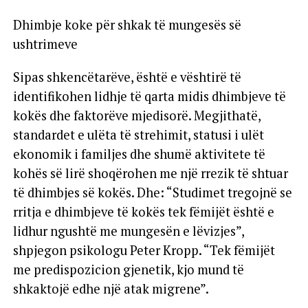
Dhimbje koke për shkak të mungesës së
ushtrimeve
Sipas shkencëtarëve, është e vështirë të
identifikohen lidhje të qarta midis dhimbjeve të
kokës dhe faktorëve mjedisorë. Megjithatë,
standardet e ulëta të strehimit, statusi i ulët
ekonomik i familjes dhe shumë aktivitete të
kohës së lirë shoqërohen me një rrezik të shtuar
të dhimbjes së kokës. Dhe: “Studimet tregojnë se
rritja e dhimbjeve të kokës tek fëmijët është e
lidhur ngushtë me mungesën e lëvizjes”,
shpjegon psikologu Peter Kropp. “Tek fëmijët
me predispozicion gjenetik, kjo mund të
shkaktojë edhe një atak migrene”.