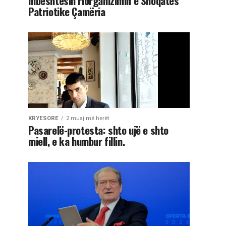
mbështesin riorganizimin e Shoqatës
Patriotike Çamëria
KRYESORE
2 muaj më herët
Pasarelë-protesta: shto ujë e shto
miell, e ka humbur fillin.