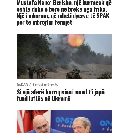
Mustafa Nano: Berisha, një burracak që
është duke e bërë në brekë nga frika.
Një i mbaruar, që mbeti dyerve të SPAK
për të mbrojtur fëmijët
RADAR
8 muaj më herët
Si një aferë korrupsioni mund t’i japë
fund luftës në Ukrainë