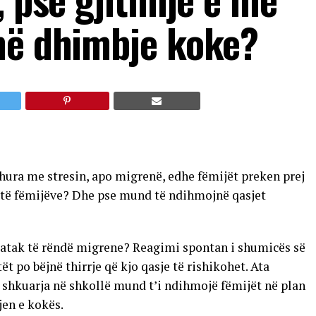
në dhimbje koke?
dhura me stresin, apo migrenë, edhe fëmijët preken prej
it të fëmijëve? Dhe pse mund të ndihmojnë qasjet
ë atak të rëndë migrene? Reagimi spontan i shumicës së
t po bëjnë thirrje që kjo qasje të rishikohet. Ata
shkuarja në shkollë mund t’i ndihmojë fëmijët në plan
jen e kokës.