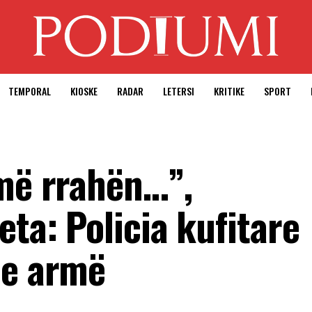
TEMPORAL
KIOSKE
RADAR
LETERSI
KRITIKE
SPORT
 më rrahën…”,
eta: Policia kufitare
me armë