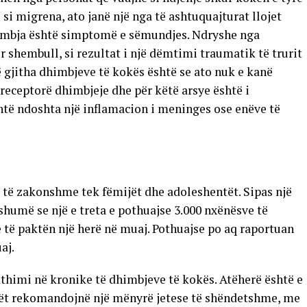
si migrena, ato janë një nga të ashtuquajturat llojet
dhimbja është simptomë e sëmundjes. Ndryshe nga
r shembull, si rezultat i një dëmtimi traumatik të trurit
ë gjitha dhimbjeve të kokës është se ato nuk e kanë
ka receptorë dhimbjeje dhe për këtë arsye është i
të ndoshta një inflamacion i meninges ose enëve të
 të zakonshme tek fëmijët dhe adoleshentët. Sipas një
shumë se një e treta e pothuajse 3.000 nxënësve të
të paktën një herë në muaj. Pothuajse po aq raportuan
aj.
thimi në kronike të dhimbjeve të kokës. Atëherë është e
kët rekomandojnë një mënyrë jetese të shëndetshme, me