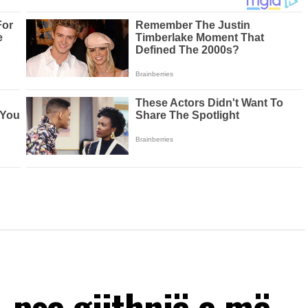
, pse gjithnjë e më