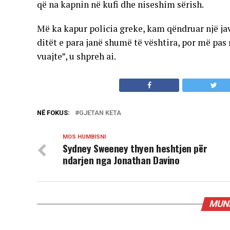
që na kapnin në kufi dhe niseshim sërish.
Më ka kapur policia greke, kam qëndruar një jav
ditët e para janë shumë të vështira, por më p
vuajte”, u shpreh ai.
NË FOKUS:
GJETAN KETA
MOS HUMBISNI
Sydney Sweeney thyen heshtjen për
ndarjen nga Jonathan Davino
MUND