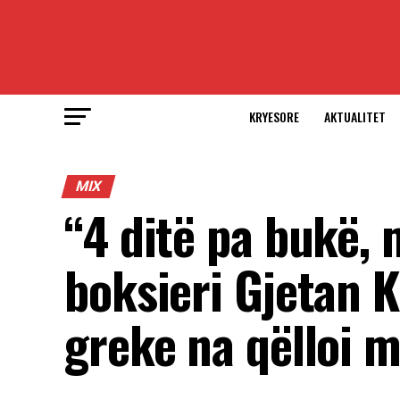
KRYESORE
AKTUALITET
MIX
“4 ditë pa bukë,
boksieri Gjetan K
greke na qëlloi 