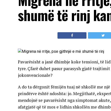
shumë të rinj ka
Pavarësisht a janë dhimbje koke tensioni, të li
tyre. Çfarë duhet pasur parasysh gjatë trajtim
jokonvencionale?
A do ta dërgonit fëmijën tuaj në shkollë me nj
prindërve është ndoshta: jo. Megjithatë, ekspertë
mendojnë se pavarësisht nga simptomat akute, 
afatgjatë që të mos e lidhin shkollën me dhimb