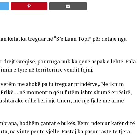
n Keta, ka treguar në “S’e Luan Topi” për detaje nga
 drejt Greqisë, por rruga nuk ka qenë aspak e lehtë. Pala
min e tyre në territorin e vendit fqinj.
a vetëm me shokë pa iu treguar prindërve,. Ne iknim
. Frikë… në momentin që u futëm ishte shumë errësirë,
 ushtarake edhe bëri një tmerr, me një fjalë me armë
mbrapa, hodhëm çantat e bukës. Kemi ndenjur katër ditë
a, na vinte për të vjellë. Pastaj ka pasur raste të tjera