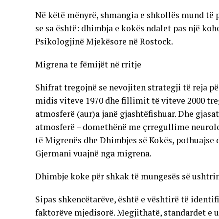
Në këtë mënyrë, shmangia e shkollës mund të p
se sa është: dhimbja e kokës ndalet pas një kohe
Psikologjinë Mjekësore në Rostock.
Migrena te fëmijët në rritje
Shifrat tregojnë se nevojiten strategji të reja 
midis viteve 1970 dhe fillimit të viteve 2000 tr
atmosferë (aur)a janë gjashtëfishuar. Dhe gjas
atmosferë – domethënë me çrregullime neurologj
të Migrenës dhe Dhimbjes së Kokës, pothuajse d
Gjermani vuajnë nga migrena.
Dhimbje koke për shkak të mungesës së ushtr
Sipas shkencëtarëve, është e vështirë të identi
faktorëve mjedisorë. Megjithatë, standardet e ul