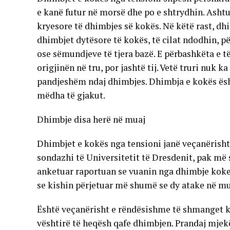
e kanë futur në morsë dhe po e shtrydhin. Ashtu 
kryesore të dhimbjes së kokës. Në këtë rast, 
dhimbjet dytësore të kokës, të cilat ndodhin, pë
ose sëmundjeve të tjera bazë. E përbashkëta e t
origjinën në tru, por jashtë tij. Vetë truri nuk 
pandjeshëm ndaj dhimbjes. Dhimbja e kokës ësh
mëdha të gjakut.
Dhimbje disa herë në muaj
Dhimbjet e kokës nga tensioni janë veçanërisht
sondazhi të Universitetit të Dresdenit, pak më 
anketuar raportuan se vuanin nga dhimbje koke 
se kishin përjetuar më shumë se dy atake në mu
Është veçanërisht e rëndësishme të shmanget k
vështirë të heqësh qafe dhimbjen. Prandaj mje