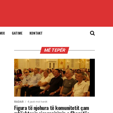
MIX
GATIME
KONTAKT
MË TEPËR
RADAR
4 javë më herët
Figura të njohura të komunitetit çam