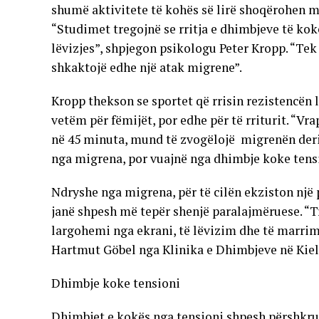
shumë aktivitete të kohës së lirë shoqërohen me
“Studimet tregojnë se rritja e dhimbjeve të ko
lëvizjes”, shpjegon psikologu Peter Kropp. “Tek
shkaktojë edhe një atak migrene”.
Kropp thekson se sportet që rrisin rezistencën 
vetëm për fëmijët, por edhe për të rriturit. “Vra
në 45 minuta, mund të zvogëlojë migrenën deri 
nga migrena, por vuajnë nga dhimbje koke tensi
Ndryshe nga migrena, për të cilën ekziston një 
janë shpesh më tepër shenjë paralajmëruese. “Tr
largohemi nga ekrani, të lëvizim dhe të marrim
Hartmut Göbel nga Klinika e Dhimbjeve në Kiel
Dhimbje koke tensioni
Dhimbjet e kokës nga tensioni shpesh përshkruh