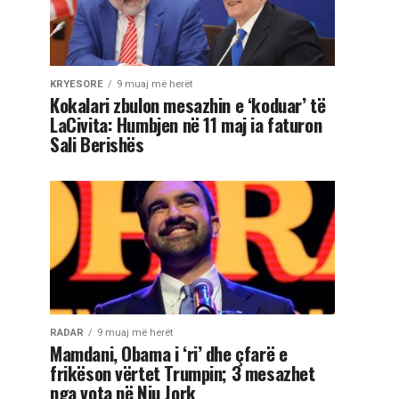
KRYESORE
9 muaj më herët
Kokalari zbulon mesazhin e ‘koduar’ të
LaCivita: Humbjen në 11 maj ia faturon
Sali Berishës
RADAR
9 muaj më herët
Mamdani, Obama i ‘ri’ dhe çfarë e
frikëson vërtet Trumpin; 3 mesazhet
nga vota në Nju Jork