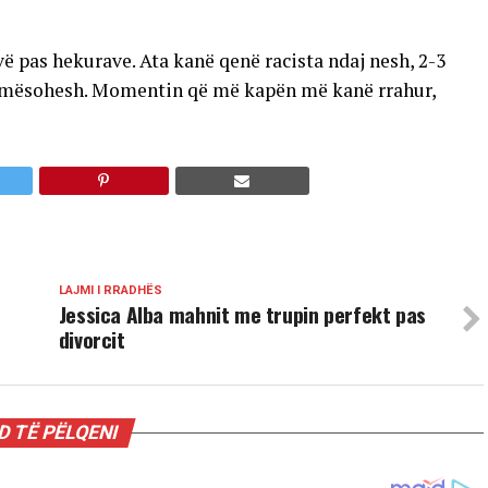
ë pas hekurave. Ata kanë qenë racista ndaj nesh, 2-3
as mësohesh. Momentin që më kapën më kanë rrahur,
LAJMI I RRADHËS
Jessica Alba mahnit me trupin perfekt pas
divorcit
 TË PËLQENI