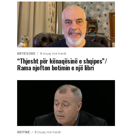
KRYESORE
8 muaj më herët
“Thjesht për kënaqësinë e shqipes”/
Rama njofton botimin e një libri
KRITIKE
8 muaj më herët