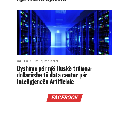
RADAR
9 muaj më herët
Dyshime për një fluskë triliona-
dollarëshe të data center për
Inteligjencën Artificiale
FACEBOOK