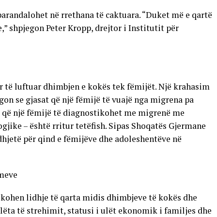
arandalohet në rrethana të caktuara. “Duket më e qartë
,” shpjegon Peter Kropp, drejtor i Institutit për
për të luftuar dhimbjen e kokës tek fëmijët. Një krahasim
egon se gjasat që një fëmijë të vuajë nga migrena pa
at që një fëmijë të diagnostikohet me migrenë me
ike – është rritur tetëfish. Sipas Shoqatës Gjermane
hjetë për qind e fëmijëve dhe adoleshentëve në
imeve
fikohen lidhje të qarta midis dhimbjeve të kokës dhe
ëta të strehimit, statusi i ulët ekonomik i familjes dhe