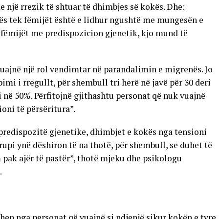
 një rrezik të shtuar të dhimbjes së kokës. Dhe:
kës tek fëmijët është e lidhur ngushtë me mungesën e
 fëmijët me predispozicion gjenetik, kjo mund të
luajnë një rol vendimtar në parandalimin e migrenës. Jo
pimi i rregullt, për shembull tri herë në javë për 30 deri
në 50%. Përfitojnë gjithashtu personat që nuk vuajnë
oni të përsëritura”.
predispozitë gjenetike, dhimbjet e kokës nga tensioni
upi ynë dëshiron të na thotë, për shembull, se duhet të
 pak ajër të pastër”, thotë mjeku dhe psikologu
.
en nga personat që vuajnë si ndjenjë sikur kokën e tyre