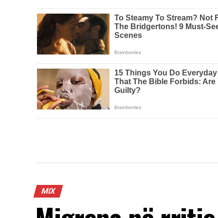
MIX
Migrena në rritje