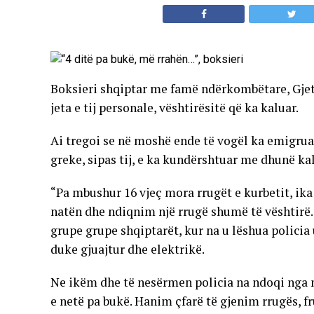
Boksieri shqiptar me famë ndërkombëtare, Gjeta
jeta e tij personale, vështirësitë që ka kaluar.
Ai tregoi se në moshë ende të vogël ka emigruar
greke, sipas tij, e ka kundërshtuar me dhunë kali
“Pa mbushur 16 vjeç mora rrugët e kurbetit, ik
natën dhe ndiqnim një rrugë shumë të vështirë
grupe grupe shqiptarët, kur na u lëshua policia
duke gjuajtur dhe elektrikë.
Ne ikëm dhe të nesërmen policia na ndoqi nga 
e netë pa bukë. Hanim çfarë të gjenim rrugës, frut