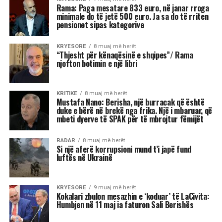
të jashtëzakonshme dhe këtë javë yjet nuk
premtojnë qetësi! Në studion e “Rudina” në Tv
Klan, astrologia Meri Shehu bëri parashikimin
për 12 shenjat e horoskopit, duke e quajtur këtë
periudhë një “pikë kthese” në shumë aspekte të
jetës. Me Diellin që ka hyrë në shenjën e
Peshores dhe Marsin që po futet në Akrep,
universi na fton të kërkojmë ekuilibër, të
rigjejmë veten dhe të marrim vendime që do të
na ndikojnë për muaj me radhë.
“Është ekuinoksi i vjeshtës, dita barazohet me
natën dhe na fton në reflektim”, tha Shehu, duke
nënvizuar se kjo javë do të shënohet nga
tensione, lëvizje të papritura, dinamizëm në
marrëdhënie dhe sfida ekonomike. Për disa