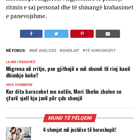
ritmin e saj personal dhe të shmangë krahasimet
e panevojshme.
NË FOKUS:
MË XHELOZE
SHENJAT
TË HOROSKOPIT
LAJMI I RRADHËS
Migrena në rritje, pse gjithnjë e më shumë të rinj kanë
dhimbje koke?
MOS HUMBISNI
Kur dita barazohet me natën, Meri Shehu zbulon se
çfarë sjell kjo javë për çdo shenjë
MUND TË PËLQENI
4 shenjat më joshëse të horoskopit!