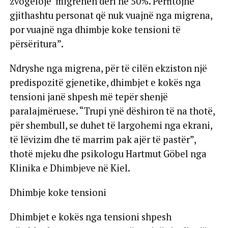
zvogëlojë migrenën deri në 50%. Përfitojnë
gjithashtu personat që nuk vuajnë nga migrena,
por vuajnë nga dhimbje koke tensioni të
përsëritura”.
Ndryshe nga migrena, për të cilën ekziston një
predispozitë gjenetike, dhimbjet e kokës nga
tensioni janë shpesh më tepër shenjë
paralajmëruese. “Trupi ynë dëshiron të na thotë,
për shembull, se duhet të largohemi nga ekrani,
të lëvizim dhe të marrim pak ajër të pastër”,
thotë mjeku dhe psikologu Hartmut Göbel nga
Klinika e Dhimbjeve në Kiel.
Dhimbje koke tensioni
Dhimbjet e kokës nga tensioni shpesh