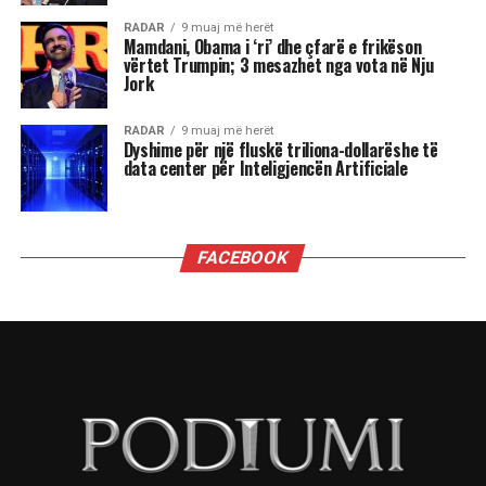
shenja, kjo është një javë premtuese që hap dyer
të reja, për të tjera, një moment i ndjeshëm ku
fati kërkon maturi dhe vetëpërmbajtje
Çdo shenjë do ta ndjejë këtë energji ndryshe nga
përplasjet emocionale të Dashit dhe pasiguritë e
Shigjetarit, te balancimi personal i Peshores dhe
fuqia komunikuese e Ujorit. Por një gjë është e
sigurt: qielli është në lëvizje dhe kush është i
gatshëm të dëgjojë mesazhet e tij, mund të dalë
më i fortë.
“Kemi një ditë të bukur. Është ekuinoksi i
vjeshtës. Dita barazohet me natën, dielli është
futur tashmë në Peshore. Dhe duke u futur Dielli
në Peshore kërkojmë një ekuilibrim sepse na
pret një dimër i gjatë përpara. E rëndësishme