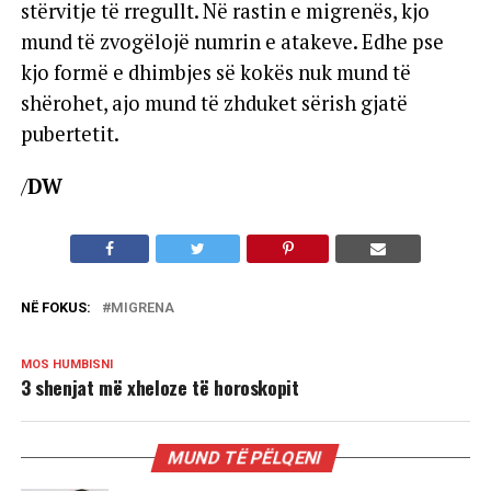
stërvitje të rregullt. Në rastin e migrenës, kjo
mund të zvogëlojë numrin e atakeve. Edhe pse
kjo formë e dhimbjes së kokës nuk mund të
shërohet, ajo mund të zhduket sërish gjatë
pubertetit.
/
DW
NË FOKUS:
MIGRENA
MOS HUMBISNI
3 shenjat më xheloze të horoskopit
MUND TË PËLQENI