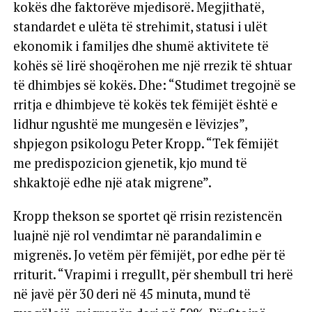
kokës dhe faktorëve mjedisorë. Megjithatë,
standardet e ulëta të strehimit, statusi i ulët
ekonomik i familjes dhe shumë aktivitete të
kohës së lirë shoqërohen me një rrezik të shtuar
të dhimbjes së kokës. Dhe: “Studimet tregojnë se
rritja e dhimbjeve të kokës tek fëmijët është e
lidhur ngushtë me mungesën e lëvizjes”,
shpjegon psikologu Peter Kropp. “Tek fëmijët
me predispozicion gjenetik, kjo mund të
shkaktojë edhe një atak migrene”.
Kropp thekson se sportet që rrisin rezistencën
luajnë një rol vendimtar në parandalimin e
migrenës. Jo vetëm për fëmijët, por edhe për të
rriturit. “Vrapimi i rregullt, për shembull tri herë
në javë për 30 deri në 45 minuta, mund të