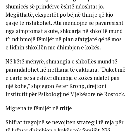
shumicës së prindërve është ndoshta: jo.
Megjithatë, ekspertët po bëjnë thirrje që kjo
qasje të rishikohet. Ata mendojnë se pavarësisht
nga simptomat akute, shkuarja në shkollë mund
t’i ndihmojë fëmijët në plan afatgjatë që të mos
e lidhin shkollën me dhimbjen e kokës.
Në këtë mënyrë, shmangia e shkollës mund të
parandalohet në rrethana të caktuara. “Duket më
e qartë se sa është: dhimbja e kokës ndalet pas
një kohe,” shpjegon Peter Kropp, drejtor i
Institutit për Psikologjinë Mjekësore në Rostock.
Migrena te fëmijët në rritje
Shifrat tregojnë se nevojiten strategji të reja për
të luftuar dhimbjen e kokës tek fëmijët. Një