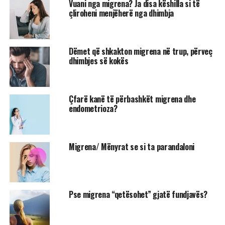
Vuani nga migrena? Ja disa këshilla si të
çliroheni menjëherë nga dhimbja
Dëmet që shkakton migrena në trup, përveç
dhimbjes së kokës
Çfarë kanë të përbashkët migrena dhe
endometrioza?
Migrena/ Mënyrat se si ta parandaloni
Pse migrena “qetësohet” gjatë fundjavës?