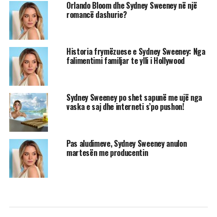
Orlando Bloom dhe Sydney Sweeney në një
romancë dashurie?
Historia frymëzuese e Sydney Sweeney: Nga
falimentimi familjar te ylli i Hollywood
Sydney Sweeney po shet sapunë me ujë nga
vaska e saj dhe interneti s’po pushon!
Pas aludimeve, Sydney Sweeney anulon
martesën me producentin