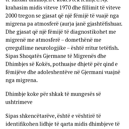
krahasim midis viteve 1970 dhe fillimit të viteve
2000 tregon se gjasat që një fëmijë të vuajë nga
migrena pa atmosferë (aur)a janë gjashtëfishuar.
Dhe gjasat që një fëmijë të diagnostikohet me
migrenë me atmosferë – domethënë me
çrregullime neurologjike – është rritur tetëfish.
Sipas Shoqatës Gjermane të Migrenës dhe
Dhimbjes së Kokës, pothuajse dhjetë për qind e
fëmijëve dhe adoleshentëve në Gjermani vuajnë
nga migrena.
Dhimbje koke për shkak të mungesës së
ushtrimeve
Sipas shkencëtarëve, është e vështirë të
identifikohen lidhje të qarta midis dhimbjeve të