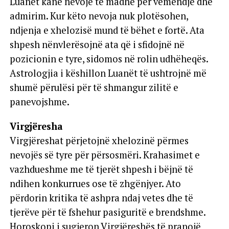
Luanët kanë nevojë të madhe për vëmendje dhe
admirim. Kur këto nevoja nuk plotësohen,
ndjenja e xhelozisë mund të bëhet e fortë. Ata
shpesh nënvlerësojnë ata që i sfidojnë në
pozicionin e tyre, sidomos në rolin udhëheqës.
Astrologjia i këshillon Luanët të ushtrojnë më
shumë përulësi për të shmangur zilitë e
panevojshme.
Virgjëresha
Virgjëreshat përjetojnë xhelozinë përmes
nevojës së tyre për përsosmëri. Krahasimet e
vazhdueshme me të tjerët shpesh i bëjnë të
ndihen konkurrues ose të zhgënjyer. Ato
përdorin kritika të ashpra ndaj vetes dhe të
tjerëve për të fshehur pasiguritë e brendshme.
Horoskopi i sugjeron Virgjëreshës të pranojë