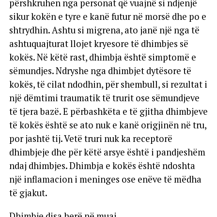
përshkruhen nga personat që vuajnë si ndjenjë
sikur kokën e tyre e kanë futur në morsë dhe po e
shtrydhin. Ashtu si migrena, ato janë një nga të
ashtuquajturat llojet kryesore të dhimbjes së
kokës. Në këtë rast, dhimbja është simptomë e
sëmundjes. Ndryshe nga dhimbjet dytësore të
kokës, të cilat ndodhin, për shembull, si rezultat i
një dëmtimi traumatik të trurit ose sëmundjeve
të tjera bazë. E përbashkëta e të gjitha dhimbjeve
të kokës është se ato nuk e kanë origjinën në tru,
por jashtë tij. Vetë truri nuk ka receptorë
dhimbjeje dhe për këtë arsye është i pandjeshëm
ndaj dhimbjes. Dhimbja e kokës është ndoshta
një inflamacion i meninges ose enëve të mëdha
të gjakut.
Dhimbje disa herë në muaj