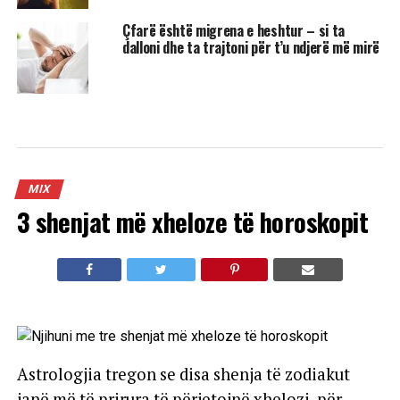
Çfarë është migrena e heshtur – si ta
dalloni dhe ta trajtoni për t’u ndjerë më mirë
MIX
3 shenjat më xheloze të horoskopit
Astrologjia tregon se disa shenja të zodiakut
janë më të prirura të përjetojnë xhelozi, për