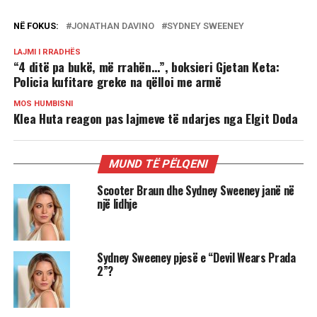
NË FOKUS:
JONATHAN DAVINO
SYDNEY SWEENEY
LAJMI I RRADHËS
“4 ditë pa bukë, më rrahën…”, boksieri Gjetan Keta:
Policia kufitare greke na qëlloi me armë
MOS HUMBISNI
Klea Huta reagon pas lajmeve të ndarjes nga Elgit Doda
MUND TË PËLQENI
Scooter Braun dhe Sydney Sweeney janë në
një lidhje
Sydney Sweeney pjesë e “Devil Wears Prada
2”?