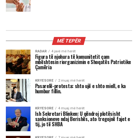
MIX
Kur dita barazohet me natën, Meri
Shehu zbulon se çfarë sjell kjo javë
për çdo shenjë
Stina e vjeshtës ka nisur me një energji kozmike