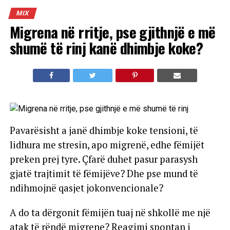
MIX
Migrena në rritje, pse gjithnjë e më
shumë të rinj kanë dhimbje koke?
Pavarësisht a janë dhimbje koke tensioni, të
lidhura me stresin, apo migrenë, edhe fëmijët
preken prej tyre. Çfarë duhet pasur parasysh
gjatë trajtimit të fëmijëve? Dhe pse mund të
ndihmojnë qasjet jokonvencionale?
A do ta dërgonit fëmijën tuaj në shkollë me një
atak të rëndë migrene? Reagimi spontan i