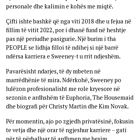
personale dhe kalimin e kohës me miqtë.
Çifti ishte bashkë që nga viti 2018 dhe u fejua në
fillim të vitit 2022, por i dhanë fund në heshtje
pas një periudhe pasigurie. Një burim i tha
PEOPLE se lidhja filloi të ndihej si një barrë
ndërsa karriera e Sweeney-t u rrit ndjeshëm.
Pavarësisht ndarjes, të dy mbeten në
marrëdhënie të mira. Ndërkohë, Sweeney po
lulëzon profesionalisht me role kryesore në
sezonin e ardhshëm të Euphoria, The Housemaid
dhe biografi për Christy Martin dhe Kim Novak.
Për momentin, ajo po zgjedh privatësinë, fokusin
te vetja dhe një orar të ngjeshur karriere – gati
për të përballuar të ardhmen me besim.