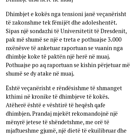
Dhimbjet e kokës nga tensioni janë veçanërisht
të zakonshme tek fëmijët dhe adoleshentët.
Sipas një sondazhi të Universitetit të Dresdenit,
pak më shumë se një e treta e pothuajse 3.000
nxënësve të anketuar raportuan se vuanin nga
dhimbje koke të paktën një herë në muaj.
Pothuajse po aq raportuan se kishin përjetuar më
shumë se dy atake në muaj.
Është veçanërisht e rëndësishme të shmanget
kthimi në kronike të dhimbjeve të kokës.
Atëherë është e vështirë të heqësh qafe
dhimbjen. Prandaj mjekët rekomandojnë një
mënyrë jetese të shëndetshme, me orë të
mjaftueshme gjumë, një dietë të ekuilibruar dhe