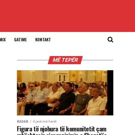
MIX
GATIME
KONTAKT
MË TEPËR
RADAR
4 javë më herët
Figura të njohura të komunitetit çam