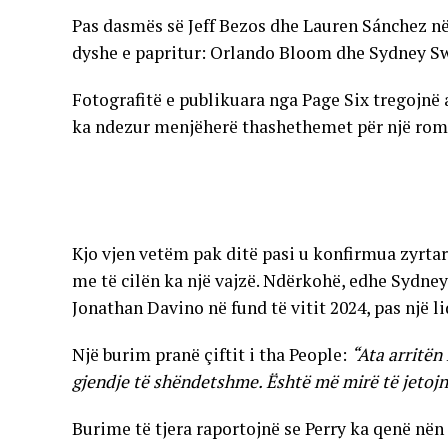
Pas dasmës së Jeff Bezos dhe Lauren Sánchez n
dyshe e papritur: Orlando Bloom dhe Sydney S
Fotografitë e publikuara nga Page Six tregojnë a
ka ndezur menjëherë thashethemet për një ro
Kjo vjen vetëm pak ditë pasi u konfirmua zyrta
me të cilën ka një vajzë. Ndërkohë, edhe Sydney 
Jonathan Davino në fund të vitit 2024, pas një li
Një burim pranë çiftit i tha People:
“Ata arritën
gjendje të shëndetshme. Është më mirë të jetojnë
Burime të tjera raportojnë se Perry ka qenë në