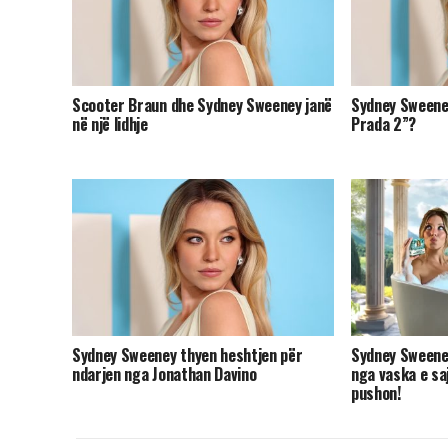
Scooter Braun dhe Sydney Sweeney janë
Sydney Sweeney
në një lidhje
Prada 2”?
Sydney Sweeney thyen heshtjen për
Sydney Sweene
ndarjen nga Jonathan Davino
nga vaska e saj
pushon!