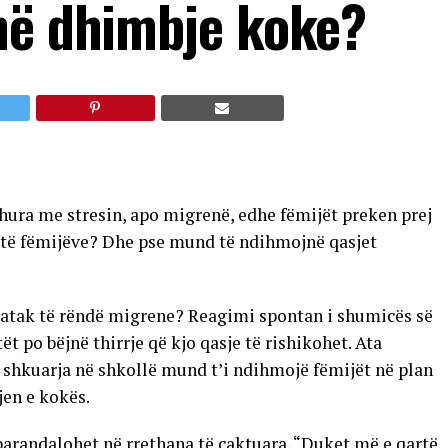
në dhimbje koke?
dhura me stresin, apo migrenë, edhe fëmijët preken prej
it të fëmijëve? Dhe pse mund të ndihmojnë qasjet
ë atak të rëndë migrene? Reagimi spontan i shumicës së
t po bëjnë thirrje që kjo qasje të rishikohet. Ata
shkuarja në shkollë mund t’i ndihmojë fëmijët në plan
jen e kokës.
arandalohet në rrethana të caktuara. “Duket më e qartë