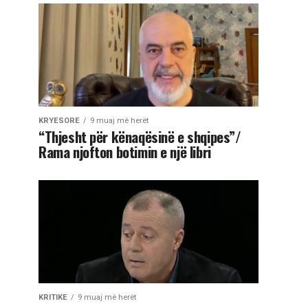
KRYESORE
9 muaj më herët
“Thjesht për kënaqësinë e shqipes”/
Rama njofton botimin e një libri
KRITIKE
9 muaj më herët