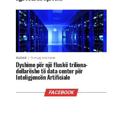
RADAR
9 muaj më herët
Dyshime për një fluskë triliona-
dollarëshe të data center për
Inteligjencën Artificiale
FACEBOOK