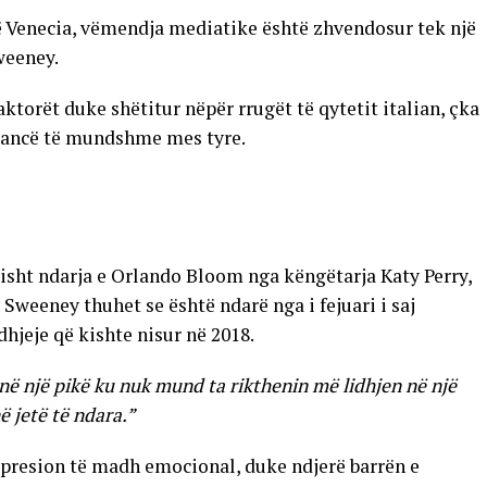
ë Venecia, vëmendja mediatike është zhvendosur tek një
weeney.
ktorët duke shëtitur nëpër rrugët të qytetit italian, çka
mancë të mundshme mes tyre.
risht ndarja e Orlando Bloom nga këngëtarja Katy Perry,
Sweeney thuhet se është ndarë nga i fejuari i saj
dhjeje që kishte nisur në 2018.
 në një pikë ku nuk mund ta rikthenin më lidhjen në një
 jetë të ndara.”
n presion të madh emocional, duke ndjerë barrën e