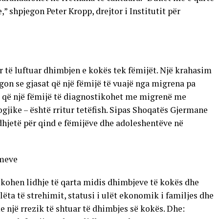
,” shpjegon Peter Kropp, drejtor i Institutit për
për të luftuar dhimbjen e kokës tek fëmijët. Një krahasim
egon se gjasat që një fëmijë të vuajë nga migrena pa
at që një fëmijë të diagnostikohet me migrenë me
ike – është rritur tetëfish. Sipas Shoqatës Gjermane
hjetë për qind e fëmijëve dhe adoleshentëve në
imeve
fikohen lidhje të qarta midis dhimbjeve të kokës dhe
ëta të strehimit, statusi i ulët ekonomik i familjes dhe
 një rrezik të shtuar të dhimbjes së kokës. Dhe: