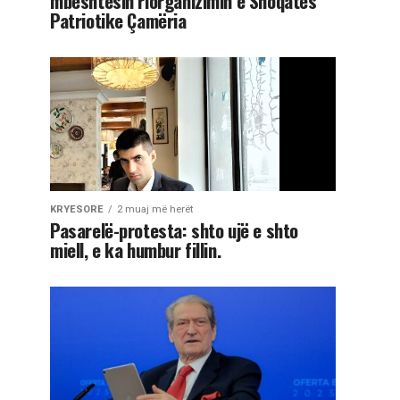
mbështesin riorganizimin e Shoqatës
Patriotike Çamëria
KRYESORE
2 muaj më herët
Pasarelë-protesta: shto ujë e shto
miell, e ka humbur fillin.