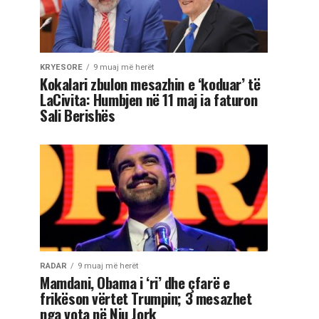
KRYESORE
9 muaj më herët
Kokalari zbulon mesazhin e ‘koduar’ të
LaCivita: Humbjen në 11 maj ia faturon
Sali Berishës
RADAR
9 muaj më herët
Mamdani, Obama i ‘ri’ dhe çfarë e
frikëson vërtet Trumpin; 3 mesazhet
nga vota në Nju Jork