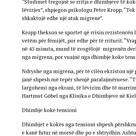
“Studimet tregojnë se rritja e dhimbjeve të ko
lëvizjes”, shpjegon psikologu Peter Kropp. “Tek
shkaktojë edhe një atak migrene”.
Kropp thekson se sportet që rrisin rezistencën 
vetëm për fëmijët, por edhe për të rriturit. “Vra
në 45 minuta, mund të zvogëlojë migrenën deri 
nga migrena, por vuajnë nga dhimbje koke tensi
Ndryshe nga migrena, për të cilën ekziston një 
janë shpesh më tepër shenjë paralajmëruese. “Tr
largohemi nga ekrani, të lëvizim dhe të marrim
Hartmut Göbel nga Klinika e Dhimbjeve në Kiel
Dhimbje koke tensioni
Dhimbjet e kokës nga tensioni shpesh përshkruh
e kanë futur në morsë dhe po e shtrydhin. Ashtu 