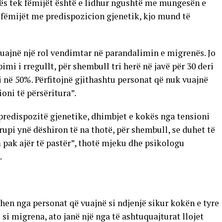
kës tek fëmijët është e lidhur ngushtë me mungesën e
 fëmijët me predispozicion gjenetik, kjo mund të
luajnë një rol vendimtar në parandalimin e migrenës. Jo
pimi i rregullt, për shembull tri herë në javë për 30 deri
në 50%. Përfitojnë gjithashtu personat që nuk vuajnë
oni të përsëritura”.
predispozitë gjenetike, dhimbjet e kokës nga tensioni
upi ynë dëshiron të na thotë, për shembull, se duhet të
 pak ajër të pastër”, thotë mjeku dhe psikologu
.
en nga personat që vuajnë si ndjenjë sikur kokën e tyre
si migrena, ato janë një nga të ashtuquajturat llojet