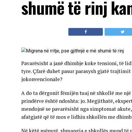
shumë të rinj ka
Pavarësisht a janë dhimbje koke tensioni, të li
tyre. Çfarë duhet pasur parasysh gjatë trajtim
jokonvencionale?
A do ta dërgonit fëmijën tuaj në shkollë me nj
prindërve është ndoshta: jo. Megjithatë, ekspertë
mendojnë se pavarësisht nga simptomat akute, 
afatgjatë që të mos e lidhin shkollën me dhimb
Në këtë mënyrë, shmangia e shkollës mund të p