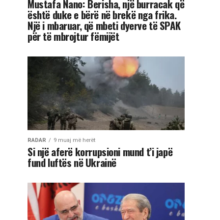
Mustafa Nano: Berisha, një burracak që
është duke e bërë në brekë nga frika.
Një i mbaruar, që mbeti dyerve të SPAK
për të mbrojtur fëmijët
RADAR
9 muaj më herët
Si një aferë korrupsioni mund t’i japë
fund luftës në Ukrainë