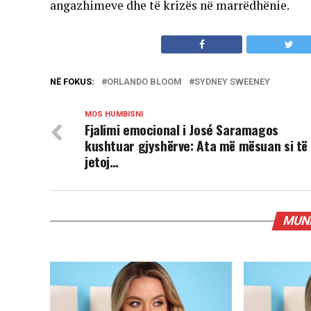
angazhimeve dhe të krizës në marrëdhënie.
NË FOKUS:
ORLANDO BLOOM
SYDNEY SWEENEY
MOS HUMBISNI
Fjalimi emocional i José Saramagos
kushtuar gjyshërve: Ata më mësuan si të
jetoj…
MUND