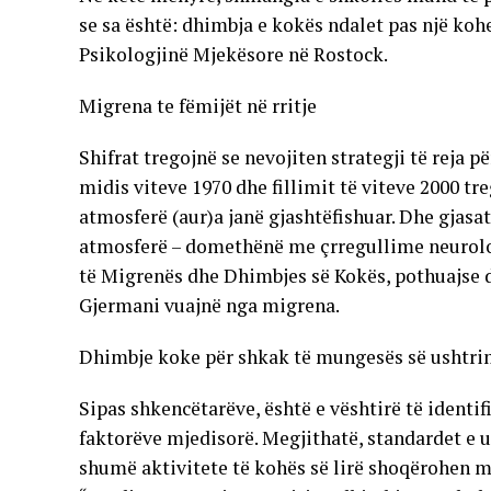
se sa është: dhimbja e kokës ndalet pas një kohe
Psikologjinë Mjekësore në Rostock.
Migrena te fëmijët në rritje
Shifrat tregojnë se nevojiten strategji të reja 
midis viteve 1970 dhe fillimit të viteve 2000 tr
atmosferë (aur)a janë gjashtëfishuar. Dhe gjas
atmosferë – domethënë me çrregullime neurologj
të Migrenës dhe Dhimbjes së Kokës, pothuajse d
Gjermani vuajnë nga migrena.
Dhimbje koke për shkak të mungesës së ushtr
Sipas shkencëtarëve, është e vështirë të identi
faktorëve mjedisorë. Megjithatë, standardet e ul
shumë aktivitete të kohës së lirë shoqërohen me