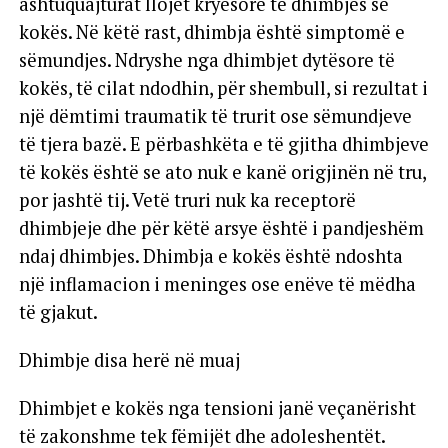
ashtuquajturat llojet kryesore të dhimbjes së
kokës. Në këtë rast, dhimbja është simptomë e
sëmundjes. Ndryshe nga dhimbjet dytësore të
kokës, të cilat ndodhin, për shembull, si rezultat i
një dëmtimi traumatik të trurit ose sëmundjeve
të tjera bazë. E përbashkëta e të gjitha dhimbjeve
të kokës është se ato nuk e kanë origjinën në tru,
por jashtë tij. Vetë truri nuk ka receptorë
dhimbjeje dhe për këtë arsye është i pandjeshëm
ndaj dhimbjes. Dhimbja e kokës është ndoshta
një inflamacion i meninges ose enëve të mëdha
të gjakut.
Dhimbje disa herë në muaj
Dhimbjet e kokës nga tensioni janë veçanërisht
të zakonshme tek fëmijët dhe adoleshentët.