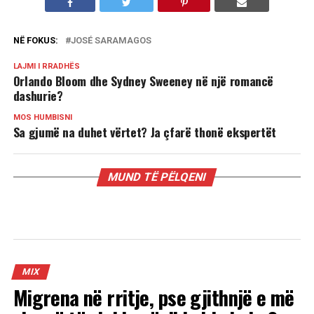
NË FOKUS:
JOSÉ SARAMAGOS
LAJMI I RRADHËS
Orlando Bloom dhe Sydney Sweeney në një romancë
dashurie?
MOS HUMBISNI
Sa gjumë na duhet vërtet? Ja çfarë thonë ekspertët
MUND TË PËLQENI
MIX
Migrena në rritje, pse gjithnjë e më