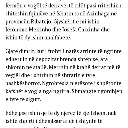
fermën e vogël të derrave, të cilët pasi rriteshin u
shiteshin fqinjëve në fshatin tonë Azinhaga në
provincën Ribatejo. Gjyshërit e mi ishin
Jerónimo Meirinho dhe Josefa Caixinha dhe
ishin të dy ishin analfabetë.
Gjatë dimrit, kur i ftohti i natës arrinte të ngrinte
edhe ujin në depozitat brenda shtëpisë, ata
shkonin në stallë. Merrnin në krahë derrat më të
vegjël dhe i shtrinin në shtratin e tyre
bashkëshortor. Ngrohtësia njerëzore i shpëtonte
kafshët e vogla nga ngrirja. Shmangte ngordhjen
e tyre të sigurt.
Edhe pse ishin që të dy njerëz të sjellshëm, nuk
ishte shpirti i dhembsur ai që i shtynte të