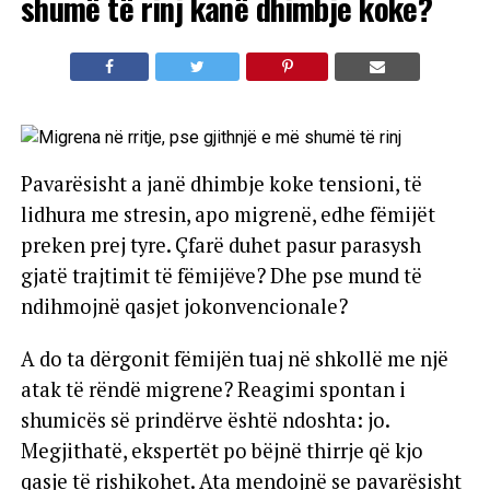
shumë të rinj kanë dhimbje koke?
Pavarësisht a janë dhimbje koke tensioni, të
lidhura me stresin, apo migrenë, edhe fëmijët
preken prej tyre. Çfarë duhet pasur parasysh
gjatë trajtimit të fëmijëve? Dhe pse mund të
ndihmojnë qasjet jokonvencionale?
A do ta dërgonit fëmijën tuaj në shkollë me një
atak të rëndë migrene? Reagimi spontan i
shumicës së prindërve është ndoshta: jo.
Megjithatë, ekspertët po bëjnë thirrje që kjo
qasje të rishikohet. Ata mendojnë se pavarësisht