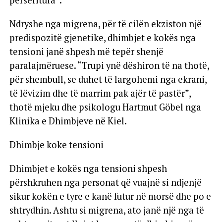
përsëritura”.
Ndryshe nga migrena, për të cilën ekziston një
predispozitë gjenetike, dhimbjet e kokës nga
tensioni janë shpesh më tepër shenjë
paralajmëruese. “Trupi ynë dëshiron të na thotë,
për shembull, se duhet të largohemi nga ekrani,
të lëvizim dhe të marrim pak ajër të pastër”,
thotë mjeku dhe psikologu Hartmut Göbel nga
Klinika e Dhimbjeve në Kiel.
Dhimbje koke tensioni
Dhimbjet e kokës nga tensioni shpesh
përshkruhen nga personat që vuajnë si ndjenjë
sikur kokën e tyre e kanë futur në morsë dhe po e
shtrydhin. Ashtu si migrena, ato janë një nga të