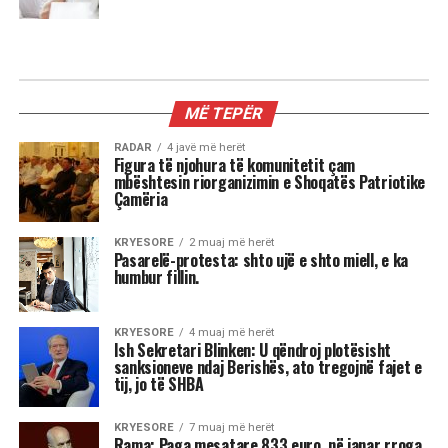
MË TEPËR
RADAR
4 javë më herët
Figura të njohura të komunitetit çam
mbështesin riorganizimin e Shoqatës Patriotike
Çamëria
KRYESORE
2 muaj më herët
Pasarelë-protesta: shto ujë e shto miell, e ka
humbur fillin.
KRYESORE
4 muaj më herët
Ish Sekretari Blinken: U qëndroj plotësisht
sanksioneve ndaj Berishës, ato tregojnë fajet e
tij, jo të SHBA
KRYESORE
7 muaj më herët
Rama: Paga mesatare 833 euro, në janar rroga