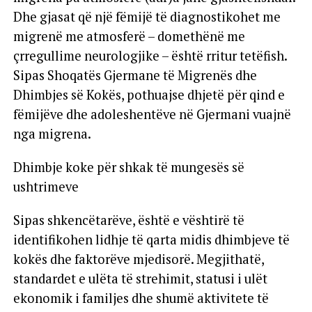
Dhe gjasat që një fëmijë të diagnostikohet me
migrenë me atmosferë – domethënë me
çrregullime neurologjike – është rritur tetëfish.
Sipas Shoqatës Gjermane të Migrenës dhe
Dhimbjes së Kokës, pothuajse dhjetë për qind e
fëmijëve dhe adoleshentëve në Gjermani vuajnë
nga migrena.
Dhimbje koke për shkak të mungesës së
ushtrimeve
Sipas shkencëtarëve, është e vështirë të
identifikohen lidhje të qarta midis dhimbjeve të
kokës dhe faktorëve mjedisorë. Megjithatë,
standardet e ulëta të strehimit, statusi i ulët
ekonomik i familjes dhe shumë aktivitete të