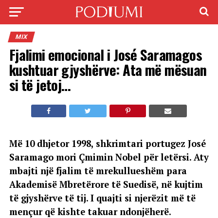
MIX
Fjalimi emocional i José Saramagos
kushtuar gjyshërve: Ata më mësuan
si të jetoj…
Më 10 dhjetor 1998, shkrimtari portugez José
Saramago mori Çmimin Nobel për letërsi. Aty
mbajti një fjalim të mrekullueshëm para
Akademisë Mbretërore të Suedisë, në kujtim
të gjyshërve të tij. I quajti si njerëzit më të
mençur që kishte takuar ndonjëherë.