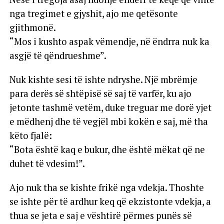
nga tregimet e gjyshit, ajo me qetësonte
gjithmonë.
“Mos i kushto aspak vëmendje, në ëndrra nuk ka
asgjë të qëndrueshme”.
Nuk kishte sesi të ishte ndryshe. Një mbrëmje
para derës së shtëpisë së saj të varfër, ku ajo
jetonte tashmë vetëm, duke treguar me dorë yjet
e mëdhenj dhe të vegjël mbi kokën e saj, më tha
këto fjalë:
“Bota është kaq e bukur, dhe është mëkat që ne
duhet të vdesim!”.
Ajo nuk tha se kishte frikë nga vdekja. Thoshte
se ishte për të ardhur keq që ekzistonte vdekja, a
thua se jeta e saj e vështirë përmes punës së