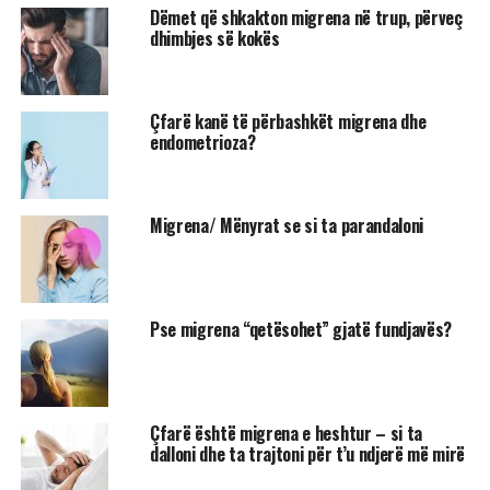
Dëmet që shkakton migrena në trup, përveç
dhimbjes së kokës
Çfarë kanë të përbashkët migrena dhe
endometrioza?
Migrena/ Mënyrat se si ta parandaloni
Pse migrena “qetësohet” gjatë fundjavës?
Çfarë është migrena e heshtur – si ta
dalloni dhe ta trajtoni për t’u ndjerë më mirë