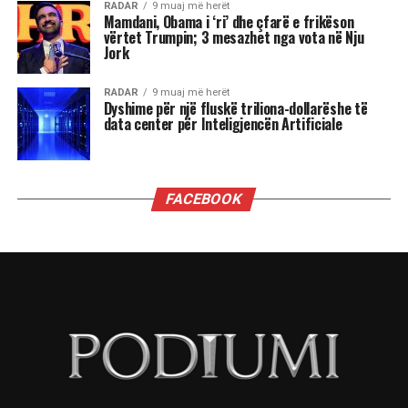
RADAR
9 muaj më herët
Mamdani, Obama i ‘ri’ dhe çfarë e frikëson
vërtet Trumpin; 3 mesazhet nga vota në Nju
Jork
RADAR
9 muaj më herët
Dyshime për një fluskë triliona-dollarëshe të
data center për Inteligjencën Artificiale
FACEBOOK