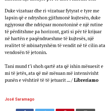
Duke vizatuar dhe ri-vizatuar fytyrat e tyre me
lapsin që e ndryshon gjithmonë kujtesën, duke
ngjyrosur dhe ndriçuar monotoninë e një rutine
të përditshme pa horizont, gati si për të krijuar
në hartën e paqëndrueshme të kujtesës, një
realitet të mbinatyrshëm të vendit në të cilin ata
vendosën të jetonin.
Tani mund t’i shoh qartë ata që ishin mësuesit e
mi të jetës, ata që më mësuan më intensivisht
punën e vështirë të të jetuarit … /
Libreriamo
José Saramago