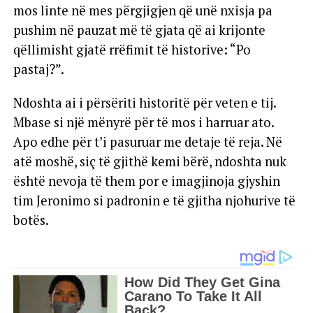
mos linte në mes përgjigjen që unë nxisja pa
pushim në pauzat më të gjata që ai krijonte
qëllimisht gjatë rrëfimit të historive: “Po
pastaj?”.
Ndoshta ai i përsëriti historitë për veten e tij.
Mbase si një mënyrë për të mos i harruar ato.
Apo edhe për t’i pasuruar me detaje të reja. Në
atë moshë, siç të gjithë kemi bërë, ndoshta nuk
është nevoja të them por e imagjinoja gjyshin
tim Jeronimo si padronin e të gjitha njohurive të
botës.