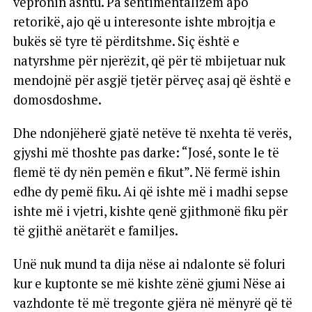
vepronin ashtu. Pa sentimentalizëm apo
retorikë, ajo që u interesonte ishte mbrojtja e
bukës së tyre të përditshme. Siç është e
natyrshme për njerëzit, që për të mbijetuar nuk
mendojnë për asgjë tjetër përveç asaj që është e
domosdoshme.
Dhe ndonjëherë gjatë netëve të nxehta të verës,
gjyshi më thoshte pas darke: “José, sonte le të
flemë të dy nën pemën e fikut”. Në fermë ishin
edhe dy pemë fiku. Ai që ishte më i madhi sepse
ishte më i vjetri, kishte qenë gjithmonë fiku për
të gjithë anëtarët e familjes.
Unë nuk mund ta dija nëse ai ndalonte së foluri
kur e kuptonte se më kishte zënë gjumi Nëse ai
vazhdonte të më tregonte gjëra në mënyrë që të