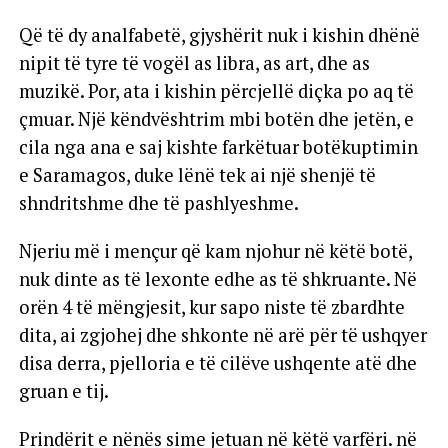
Që të dy analfabetë, gjyshërit nuk i kishin dhënë
nipit të tyre të vogël as libra, as art, dhe as
muzikë. Por, ata i kishin përcjellë diçka po aq të
çmuar. Një këndvështrim mbi botën dhe jetën, e
cila nga ana e saj kishte farkëtuar botëkuptimin
e Saramagos, duke lënë tek ai një shenjë të
shndritshme dhe të pashlyeshme.
Njeriu më i mençur që kam njohur në këtë botë,
nuk dinte as të lexonte edhe as të shkruante. Në
orën 4 të mëngjesit, kur sapo niste të zbardhte
dita, ai zgjohej dhe shkonte në arë për të ushqyer
disa derra, pjelloria e të cilëve ushqente atë dhe
gruan e tij.
Prindërit e nënës sime jetuan në këtë varfëri. në