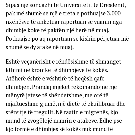
Sipas një sondazhi të Universitetit të Dresdenit,
pak më shumë se një e treta e pothuajse 3.000
nxënësve të anketuar raportuan se vuanin nga
dhimbje koke të paktën një herë në muaj.
Pothuajse po aq raportuan se kishin përjetuar më
shumë se dy atake në muaj.
Është veçanërisht e rëndësishme të shmanget
kthimi në kronike të dhimbjeve të kokës.
Atëherë është e vështirë të heqësh qafe
dhimbjen. Prandaj mjekët rekomandojnë një
mënyrë jetese të shëndetshme, me orë të
mjaftueshme gjumë, një dietë të ekuilibruar dhe
stërvitje të rregullt. Në rastin e migrenës, kjo
mund të zvogëlojë numrin e atakeve. Edhe pse
kjo formë e dhimbjes së kokës nuk mund të