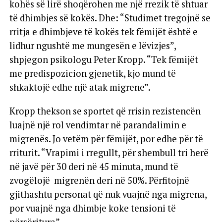
kohës së lirë shoqërohen me një rrezik të shtuar
të dhimbjes së kokës. Dhe: “Studimet tregojnë se
rritja e dhimbjeve të kokës tek fëmijët është e
lidhur ngushtë me mungesën e lëvizjes”,
shpjegon psikologu Peter Kropp. “Tek fëmijët
me predispozicion gjenetik, kjo mund të
shkaktojë edhe një atak migrene”.
Kropp thekson se sportet që rrisin rezistencën
luajnë një rol vendimtar në parandalimin e
migrenës. Jo vetëm për fëmijët, por edhe për të
rriturit. “Vrapimi i rregullt, për shembull tri herë
në javë për 30 deri në 45 minuta, mund të
zvogëlojë migrenën deri në 50%. Përfitojnë
gjithashtu personat që nuk vuajnë nga migrena,
por vuajnë nga dhimbje koke tensioni të