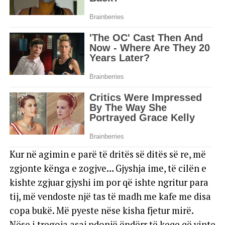
Kur në agimin e parë të dritës së ditës së re, më
zgjonte kënga e zogjve… Gjyshja ime, të cilën e
kishte zgjuar gjyshi im por që ishte ngritur para
tij, më vendoste një tas të madh me kafe me disa
copa bukë. Më pyeste nëse kisha fjetur mirë.
Nëse i tregoja asaj ndonjë ëndërr të keqe që vinte