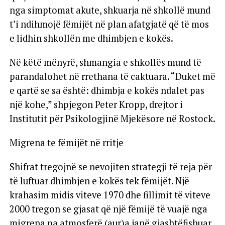
nga simptomat akute, shkuarja në shkollë mund
t’i ndihmojë fëmijët në plan afatgjatë që të mos
e lidhin shkollën me dhimbjen e kokës.
Në këtë mënyrë, shmangia e shkollës mund të
parandalohet në rrethana të caktuara. “Duket më
e qartë se sa është: dhimbja e kokës ndalet pas
një kohe,” shpjegon Peter Kropp, drejtor i
Institutit për Psikologjinë Mjekësore në Rostock.
Migrena te fëmijët në rritje
Shifrat tregojnë se nevojiten strategji të reja për
të luftuar dhimbjen e kokës tek fëmijët. Një
krahasim midis viteve 1970 dhe fillimit të viteve
2000 tregon se gjasat që një fëmijë të vuajë nga
migrena pa atmosferë (aur)a janë gjashtëfishuar.