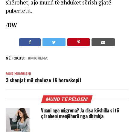
shërohet, ajo mund të zhduket sërish gjatë
pubertetit.
/
DW
NË FOKUS:
MIGRENA
MOS HUMBISNI
3 shenjat më xheloze të horoskopit
MUND TË PËLQENI
Vuani nga migrena? Ja disa këshilla si të
çliroheni menjëherë nga dhimbja