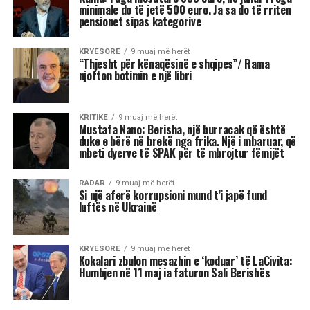
minimale do të jetë 500 euro. Ja sa do të rriten
pensionet sipas kategorive
KRYESORE
9 muaj më herët
“Thjesht për kënaqësinë e shqipes”/ Rama
njofton botimin e një libri
KRITIKE
9 muaj më herët
Mustafa Nano: Berisha, një burracak që është
duke e bërë në brekë nga frika. Një i mbaruar, që
mbeti dyerve të SPAK për të mbrojtur fëmijët
RADAR
9 muaj më herët
Si një aferë korrupsioni mund t’i japë fund
luftës në Ukrainë
KRYESORE
9 muaj më herët
Kokalari zbulon mesazhin e ‘koduar’ të LaCivita:
Humbjen në 11 maj ia faturon Sali Berishës