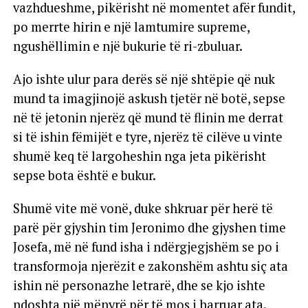
vazhdueshme, pikërisht në momentet afër fundit,
po merrte hirin e një lamtumire supreme,
ngushëllimin e një bukurie të ri-zbuluar.
Ajo ishte ulur para derës së një shtëpie që nuk
mund ta imagjinojë askush tjetër në botë, sepse
në të jetonin njerëz që mund të flinin me derrat
si të ishin fëmijët e tyre, njerëz të cilëve u vinte
shumë keq të largoheshin nga jeta pikërisht
sepse bota është e bukur.
Shumë vite më vonë, duke shkruar për herë të
parë për gjyshin tim Jeronimo dhe gjyshen time
Josefa, më në fund isha i ndërgjegjshëm se po i
transformoja njerëzit e zakonshëm ashtu siç ata
ishin në personazhe letrarë, dhe se kjo ishte
ndoshta një mënyrë për të mos i harruar ata.