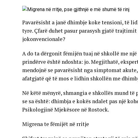
Pavarësisht a janë dhimbje koke tensioni, të li
tyre. Çfarë duhet pasur parasysh gjatë trajtim
jokonvencionale?
A do ta dërgonit fëmijën tuaj në shkollë me nj
prindërve është ndoshta: jo. Megjithatë, ekspertë
mendojnë se pavarësisht nga simptomat akute, 
afatgjatë që të mos e lidhin shkollën me dhimb
Në këtë mënyrë, shmangia e shkollës mund të p
se sa është: dhimbja e kokës ndalet pas një kohe
Psikologjinë Mjekësore në Rostock.
Migrena te fëmijët në rritje