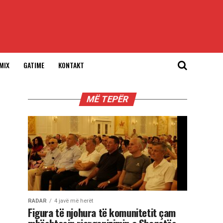
MIX
GATIME
KONTAKT
MË TEPËR
RADAR
4 javë më herët
Figura të njohura të komunitetit çam