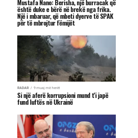
Mustafa Nano: Berisha, një burracak që
është duke e bërë në brekë nga frika.
Një i mbaruar, që mbeti dyerve të SPAK
për të mbrojtur fëmijët
RADAR
9 muaj më herët
Si një aferë korrupsioni mund t’i japë
fund luftës në Ukrainë