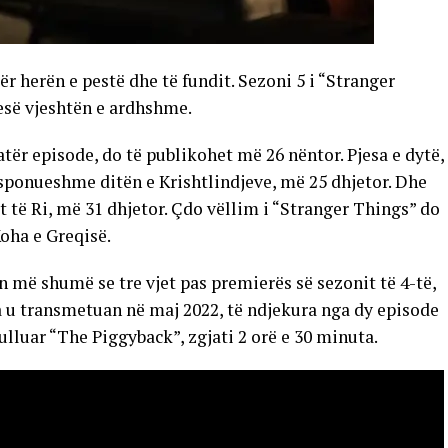
r herën e pestë dhe të fundit. Sezoni 5 i “Stranger
esë vjeshtën e ardhshme.
 katër episode, do të publikohet më 26 nëntor. Pjesa e dytë,
disponueshme ditën e Krishtlindjeve, më 25 dhjetor. Dhe
it të Ri, më 31 dhjetor. Çdo vëllim i “Stranger Things” do
oha e Greqisë.
n më shumë se tre vjet pas premierës së sezonit të 4-të,
ara u transmetuan në maj 2022, të ndjekura nga dy episode
itulluar “The Piggyback”, zgjati 2 orë e 30 minuta.