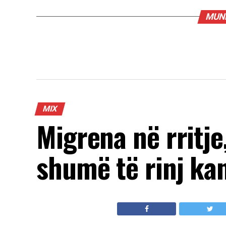
MUND
MIX
Migrena në rritje
shumë të rinj ka