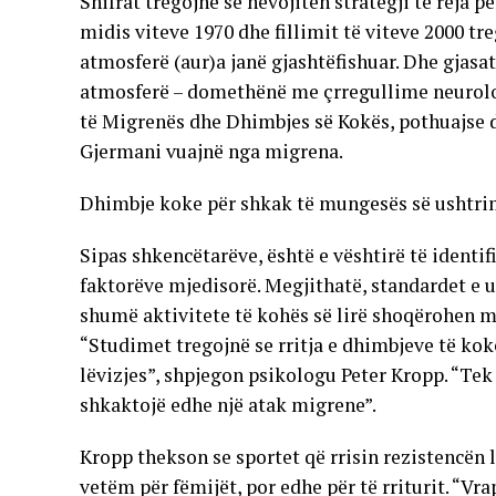
Shifrat tregojnë se nevojiten strategji të reja 
midis viteve 1970 dhe fillimit të viteve 2000 tr
atmosferë (aur)a janë gjashtëfishuar. Dhe gjas
atmosferë – domethënë me çrregullime neurologj
të Migrenës dhe Dhimbjes së Kokës, pothuajse d
Gjermani vuajnë nga migrena.
Dhimbje koke për shkak të mungesës së ushtr
Sipas shkencëtarëve, është e vështirë të identi
faktorëve mjedisorë. Megjithatë, standardet e ul
shumë aktivitete të kohës së lirë shoqërohen me
“Studimet tregojnë se rritja e dhimbjeve të ko
lëvizjes”, shpjegon psikologu Peter Kropp. “Tek
shkaktojë edhe një atak migrene”.
Kropp thekson se sportet që rrisin rezistencën 
vetëm për fëmijët, por edhe për të rriturit. “Vra