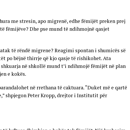
dhura me stresin, apo migrenë, edhe fëmijët preken prej
it të fëmijëve? Dhe pse mund të ndihmojnë qasjet
ë atak të rëndë migrene? Reagimi spontan i shumicës së
t po bëjnë thirrje që kjo qasje të rishikohet. Ata
shkuarja në shkollë mund t’i ndihmojë fëmijët në plan
jen e kokës.
arandalohet në rrethana të caktuara. “Duket më e qartë
,” shpjegon Peter Kropp, drejtor i Institutit për