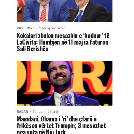
KRYESORE
9 muaj më herët
Kokalari zbulon mesazhin e ‘koduar’ të
LaCivita: Humbjen në 11 maj ia faturon
Sali Berishës
RADAR
9 muaj më herët
Mamdani, Obama i ‘ri’ dhe çfarë e
frikëson vërtet Trumpin; 3 mesazhet
nga vota në Nju Jork