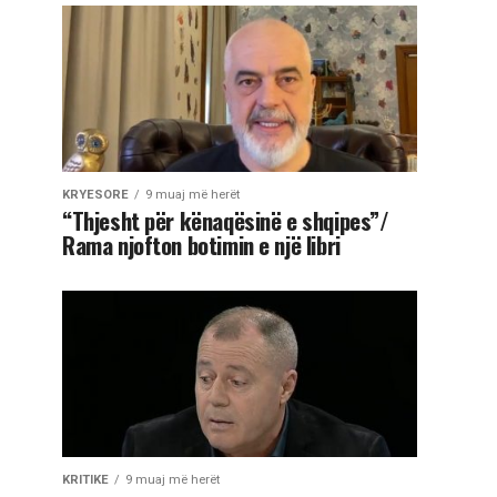
KRYESORE
9 muaj më herët
“Thjesht për kënaqësinë e shqipes”/
Rama njofton botimin e një libri
KRITIKE
9 muaj më herët