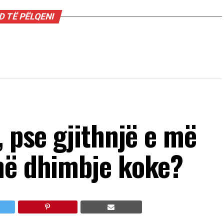
 TË PËLQENI
, pse gjithnjë e më
në dhimbje koke?