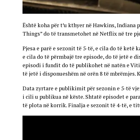
Është koha për t’u kthyer në Hawkins, Indiana pë
Things” do të transmetohet në Netflix në tre pj
Pjesa e parë e sezonit të 5-të, e cila do të ketë
e cila do të përmbajë tre episode, do të jetë e 
episodi i fundit do të publikohet në natën e Vit
të jetë i disponueshëm në orën 8 të mbrëmjes. K
Data zyrtare e publikimit për sezonin e 5-të vje
i cili u publikua në këste. Shtatë episodet e p
të plota në korrik. Finalja e sezonit të 4-të, e t