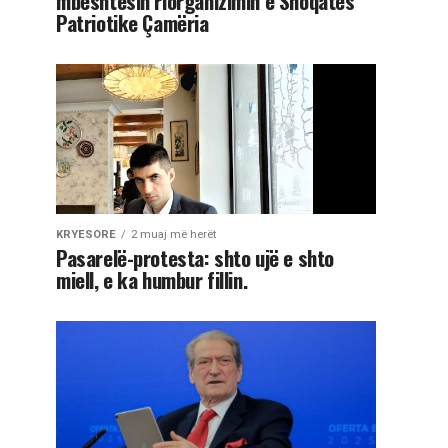
mbështesin riorganizimin e Shoqatës
Patriotike Çamëria
KRYESORE
2 muaj më herët
Pasarelë-protesta: shto ujë e shto
miell, e ka humbur fillin.