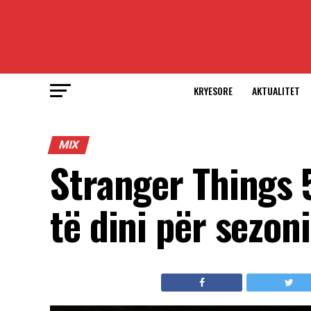
KRYESORE
AKTUALITET
MIX
Stranger Things 
të dini për sezoni