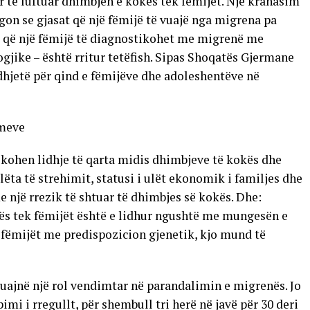
për të luftuar dhimbjen e kokës tek fëmijët. Një krahasim
egon se gjasat që një fëmijë të vuajë nga migrena pa
at që një fëmijë të diagnostikohet me migrenë me
ike – është rritur tetëfish. Sipas Shoqatës Gjermane
hjetë për qind e fëmijëve dhe adoleshentëve në
imeve
fikohen lidhje të qarta midis dhimbjeve të kokës dhe
ëta të strehimit, statusi i ulët ekonomik i familjes dhe
 një rrezik të shtuar të dhimbjes së kokës. Dhe:
kës tek fëmijët është e lidhur ngushtë me mungesën e
 fëmijët me predispozicion gjenetik, kjo mund të
luajnë një rol vendimtar në parandalimin e migrenës. Jo
pimi i rregullt, për shembull tri herë në javë për 30 deri