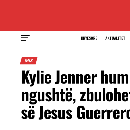
KRYESORE
AKTUALITET
MIX
Kylie Jenner hum
ngushtë, zbulohe
së Jesus Guerrer