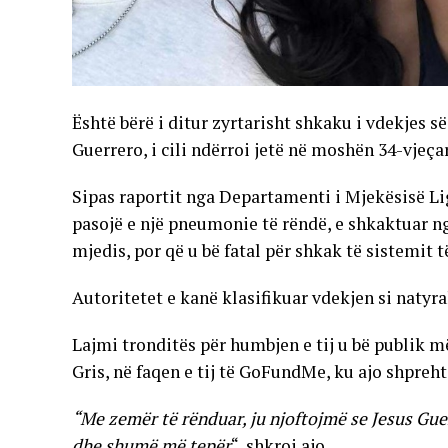
Është bërë i ditur zyrtarisht shkaku i vdekjes së 
Guerrero, i cili ndërroi jetë në moshën 34-vjeça
Sipas raportit nga Departamenti i Mjekësisë Lig
pasojë e një pneumonie të rëndë, e shkaktuar nga
mjedis, por që u bë fatal për shkak të sistemit t
Autoritetet e kanë klasifikuar vdekjen si natyra
Lajmi tronditës për humbjen e tij u bë publik m
Gris, në faqen e tij të GoFundMe, ku ajo shpreh
“Me zemër të rënduar, ju njoftojmë se Jesus Guerre
dhe shumë më tepër
“, shkroi ajo.