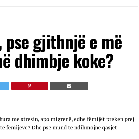
, pse gjithnjë e më
në dhimbje koke?
dhura me stresin, apo migrenë, edhe fëmijët preken prej
it të fëmijëve? Dhe pse mund të ndihmojnë qasjet