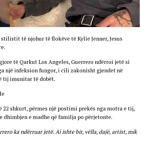
stilistit të njohur të flokëve të Kylie Jenner, Jesus
re.
jore të Qarkut Los Angeles, Guerrero ndërroi jetë si
 një infeksion fungor, i cili zakonisht gjendet në
ë tij imunitar të dobët.
le
ë 22 shkurt, përmes një postimi prekës nga motra e tij,
te dhimbjen e madhe që familja po përjetonte.
ro ka ndërruar jetë. Ai ishte bir, vëlla, dajë, artist, mik