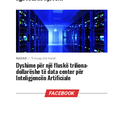
RADAR
9 muaj më herët
Dyshime për një fluskë triliona-
dollarëshe të data center për
Inteligjencën Artificiale
FACEBOOK