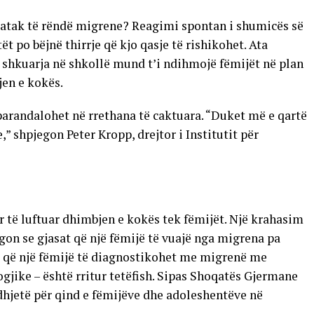
ë atak të rëndë migrene? Reagimi spontan i shumicës së
t po bëjnë thirrje që kjo qasje të rishikohet. Ata
shkuarja në shkollë mund t’i ndihmojë fëmijët në plan
jen e kokës.
arandalohet në rrethana të caktuara. “Duket më e qartë
,” shpjegon Peter Kropp, drejtor i Institutit për
për të luftuar dhimbjen e kokës tek fëmijët. Një krahasim
egon se gjasat që një fëmijë të vuajë nga migrena pa
at që një fëmijë të diagnostikohet me migrenë me
ike – është rritur tetëfish. Sipas Shoqatës Gjermane
hjetë për qind e fëmijëve dhe adoleshentëve në