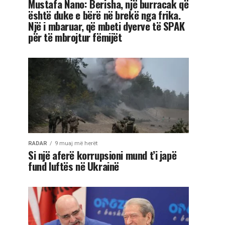
Mustafa Nano: Berisha, një burracak që
është duke e bërë në brekë nga frika.
Një i mbaruar, që mbeti dyerve të SPAK
për të mbrojtur fëmijët
RADAR
9 muaj më herët
Si një aferë korrupsioni mund t’i japë
fund luftës në Ukrainë