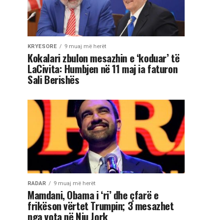
KRYESORE
9 muaj më herët
Kokalari zbulon mesazhin e ‘koduar’ të
LaCivita: Humbjen në 11 maj ia faturon
Sali Berishës
RADAR
9 muaj më herët
Mamdani, Obama i ‘ri’ dhe çfarë e
frikëson vërtet Trumpin; 3 mesazhet
nga vota në Nju Jork