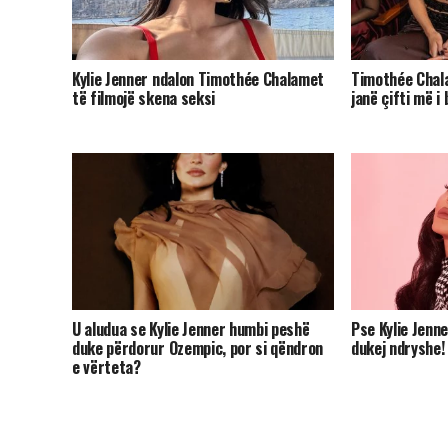
Kylie Jenner ndalon Timothée Chalamet
Timothée Chala
të filmojë skena seksi
janë çifti më i
U aludua se Kylie Jenner humbi peshë
Pse Kylie Jenne
duke përdorur Ozempic, por si qëndron
dukej ndryshe!
e vërteta?