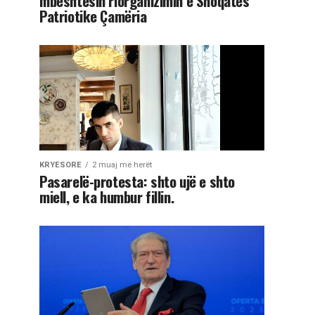
mbështesin riorganizimin e Shoqatës
Patriotike Çamëria
KRYESORE
2 muaj më herët
Pasarelë-protesta: shto ujë e shto
miell, e ka humbur fillin.