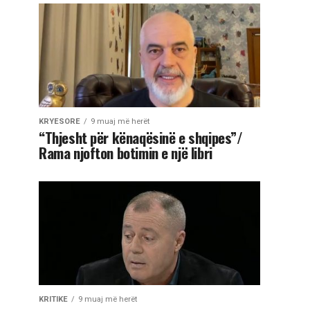
KRYESORE
9 muaj më herët
“Thjesht për kënaqësinë e shqipes”/
Rama njofton botimin e një libri
KRITIKE
9 muaj më herët