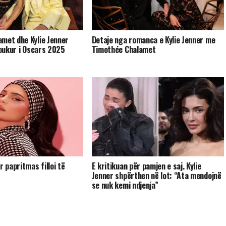
met dhe Kylie Jenner
Detaje nga romanca e Kylie Jenner me
 bukur i Oscars 2025
Timothée Chalamet
r papritmas filloi të
E kritikuan për pamjen e saj. Kylie
Jenner shpërthen në lot: “Ata mendojnë
se nuk kemi ndjenja”