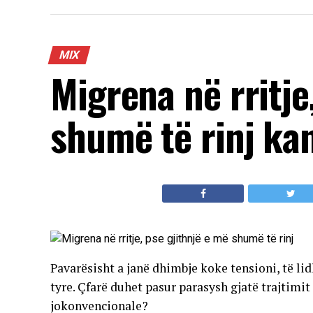
MIX
Migrena në rritje
shumë të rinj ka
Pavarësisht a janë dhimbje koke tensioni, të li
tyre. Çfarë duhet pasur parasysh gjatë trajtim
jokonvencionale?