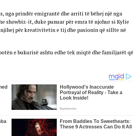
s, nga prindër emigrantë dhe arriti të bëhej një nga
he showbiz-it, duke punuar për emra të njohur si Kylie
jihej për kreativitetin e tij dhe pasionin që sillte në
 botën e bukurisë ashtu edhe tek miqtë dhe familjarët që