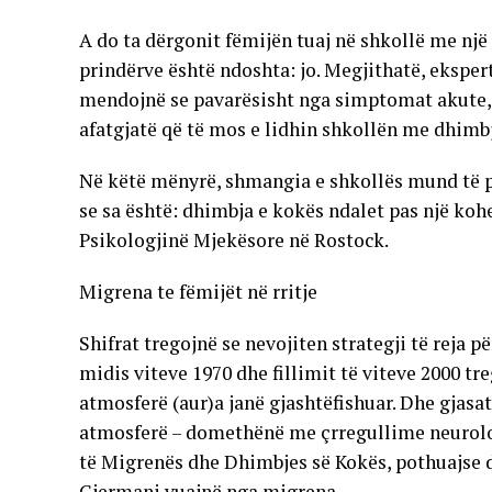
A do ta dërgonit fëmijën tuaj në shkollë me nj
prindërve është ndoshta: jo. Megjithatë, ekspertë
mendojnë se pavarësisht nga simptomat akute, 
afatgjatë që të mos e lidhin shkollën me dhimb
Në këtë mënyrë, shmangia e shkollës mund të p
se sa është: dhimbja e kokës ndalet pas një kohe
Psikologjinë Mjekësore në Rostock.
Migrena te fëmijët në rritje
Shifrat tregojnë se nevojiten strategji të reja 
midis viteve 1970 dhe fillimit të viteve 2000 tr
atmosferë (aur)a janë gjashtëfishuar. Dhe gjas
atmosferë – domethënë me çrregullime neurologj
të Migrenës dhe Dhimbjes së Kokës, pothuajse d
Gjermani vuajnë nga migrena.