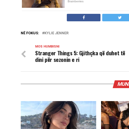
NË FOKUS:
KYLIE JENNER
MOS HUMBISNI
Stranger Things 5: Gjithçka që duhet të
dini për sezonin e ri
MUND