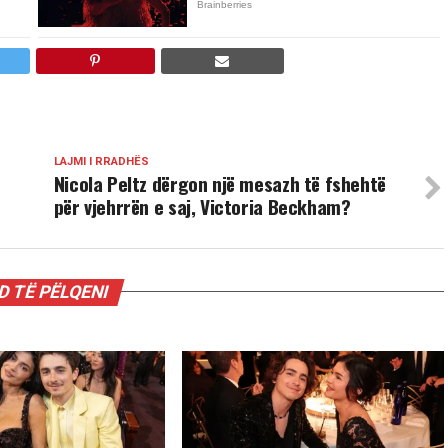
LAJMI I RRADHËS
Nicola Peltz dërgon një mesazh të fshehtë
për vjehrrën e saj, Victoria Beckham?
 TË PËLQENI