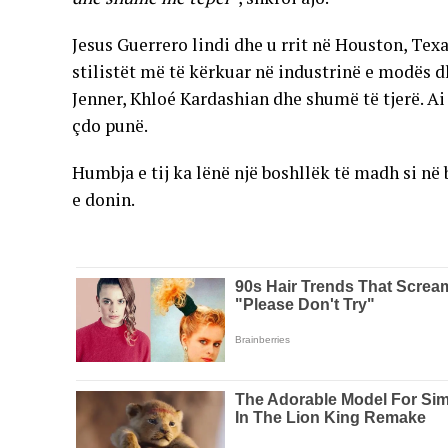
Jesus Guerrero lindi dhe u rrit në Houston, Texa
stilistët më të kërkuar në industrinë e modës d
Jenner, Khloé Kardashian dhe shumë të tjerë. Ai n
çdo punë.
Humbja e tij ka lënë një boshllëk të madh si në
e donin.