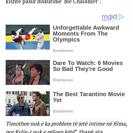
kishte pasur diskutime me Chalamet”.
Timothee nuk e ka problem të jetë intime në filma,
por Kylie-t nuk e pëlqen këtë
”, thanë ata.