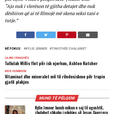
“Ajo nuk i vlerëson të gjitha detajet dhe nuk
dëshiron që ai të filmojë më skena seksi tani e
tutje.”
NË FOKUS:
KYLIE JENNER
TIMOTHÉE CHALAMET
LAJMI I RRADHËS
Tallulah Willis flet për ish njerkun, Ashton Kutcher
MOS HUMBISNI
Vitaminat dhe mineralet më të rëndesishme për trupin
gjatë plakjes
MUND TË PËLQENI
Kylie Jenner humb mikun e saj të ngushtë,
zbulohet shkaku i vdekjes së Jesus Guerrero