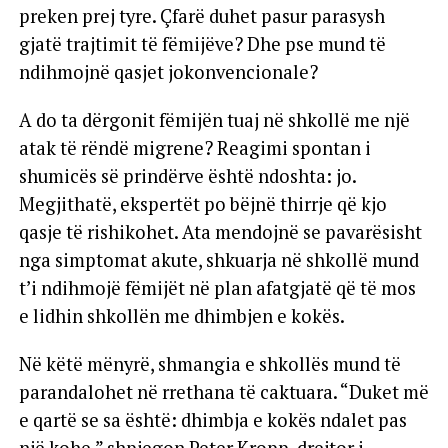
preken prej tyre. Çfarë duhet pasur parasysh
gjatë trajtimit të fëmijëve? Dhe pse mund të
ndihmojnë qasjet jokonvencionale?
A do ta dërgonit fëmijën tuaj në shkollë me një
atak të rëndë migrene? Reagimi spontan i
shumicës së prindërve është ndoshta: jo.
Megjithatë, ekspertët po bëjnë thirrje që kjo
qasje të rishikohet. Ata mendojnë se pavarësisht
nga simptomat akute, shkuarja në shkollë mund
t’i ndihmojë fëmijët në plan afatgjatë që të mos
e lidhin shkollën me dhimbjen e kokës.
Në këtë mënyrë, shmangia e shkollës mund të
parandalohet në rrethana të caktuara. “Duket më
e qartë se sa është: dhimbja e kokës ndalet pas
një kohe,” shpjegon Peter Kropp, drejtor i