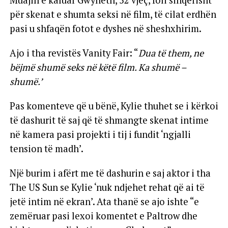
Muajin e kaluar Gwyneth, 52 vjeç, foli sinqerisht
për skenat e shumta seksi në film, të cilat erdhën
pasi u shfaqën fotot e dyshes në sheshxhirim.
Ajo i tha revistës Vanity Fair: “
Dua të them, ne
bëjmë shumë seks në këtë film. Ka shumë –
shumë.’
Pas komenteve që u bënë, Kylie thuhet se i kërkoi
të dashurit të saj që të shmangte skenat intime
në kamera pasi projekti i tij i fundit ‘ngjalli
tension të madh’.
Një burim i afërt me të dashurin e saj aktor i tha
The US Sun se Kylie ‘nuk ndjehet rehat që ai të
jetë intim në ekran’. Ata thanë se ajo ishte “e
zemëruar pasi lexoi komentet e Paltrow dhe