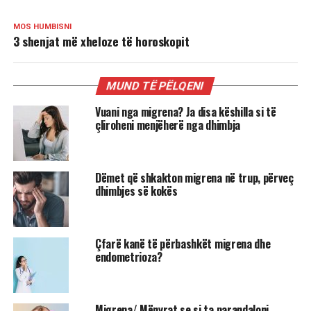
MOS HUMBISNI
3 shenjat më xheloze të horoskopit
MUND TË PËLQENI
Vuani nga migrena? Ja disa këshilla si të
çliroheni menjëherë nga dhimbja
Dëmet që shkakton migrena në trup, përveç
dhimbjes së kokës
Çfarë kanë të përbashkët migrena dhe
endometrioza?
Migrena/ Mënyrat se si ta parandaloni