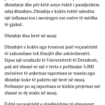
dhimbjeje dhe për këtë arsye është i pandjeshëm
ndaj dhimbjes. Dhimbja e kokës është ndoshta
një inflamacion i meninges ose enëve të mëdha
të gjakut.
Dhimbje disa herë në muaj
Dhimbjet e kokës nga tensioni janë veçanërisht
të zakonshme tek fëmijët dhe adoleshentët.
Sipas një sondazhi të Universitetit të Dresdenit,
pak më shumë se një e treta e pothuajse 3.000
nxënësve të anketuar raportuan se vuanin nga
dhimbje koke të paktën një herë në muaj.
Pothuajse po aq raportuan se kishin përjetuar më
shumë se dy atake në muaj.
Është veçanërisht e rëndësishme të shmanget