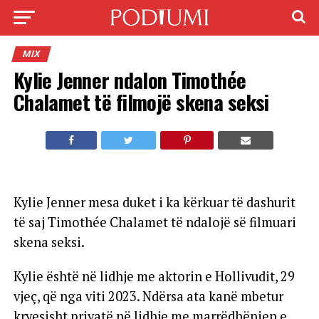
MIX
Kylie Jenner ndalon Timothée
Chalamet të filmojë skena seksi
Kylie Jenner mesa duket i ka kërkuar të dashurit
të saj Timothée Chalamet të ndalojë së filmuari
skena seksi.
Kylie është në lidhje me aktorin e Hollivudit, 29
vjeç, që nga viti 2023. Ndërsa ata kanë mbetur
kryesisht privatë në lidhje me marrëdhënien e