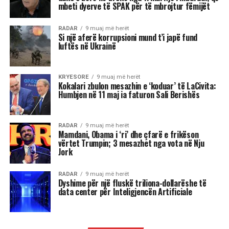
shpesh konkurron në heshtje. Kur ndjen se është
tejkaluar, mund të mbajë mëri dhe të tërhiqet
nga të tjerët.
Luani
Luanët kanë nevojë të madhe për vëmendje dhe
admirim. Kur këto nevoja nuk plotësohen,
ndjenja e xhelozisë mund të bëhet e fortë. Ata
shpesh nënvlerësojnë ata që i sfidojnë në
pozicionin e tyre, sidomos në rolin udhëheqës.
Astrologjia i këshillon Luanët të ushtrojnë më
shumë përulësi për të shmangur zilitë e
panevojshme.
Virgjëresha
Virgjëreshat përjetojnë xhelozinë përmes