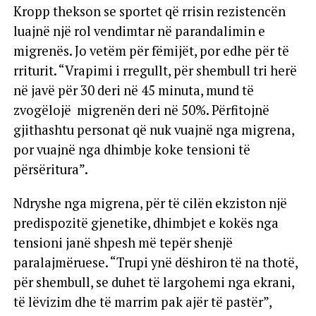
Kropp thekson se sportet që rrisin rezistencën
luajnë një rol vendimtar në parandalimin e
migrenës. Jo vetëm për fëmijët, por edhe për të
rriturit. “Vrapimi i rregullt, për shembull tri herë
në javë për 30 deri në 45 minuta, mund të
zvogëlojë migrenën deri në 50%. Përfitojnë
gjithashtu personat që nuk vuajnë nga migrena,
por vuajnë nga dhimbje koke tensioni të
përsëritura”.
Ndryshe nga migrena, për të cilën ekziston një
predispozitë gjenetike, dhimbjet e kokës nga
tensioni janë shpesh më tepër shenjë
paralajmëruese. “Trupi ynë dëshiron të na thotë,
për shembull, se duhet të largohemi nga ekrani,
të lëvizim dhe të marrim pak ajër të pastër”,