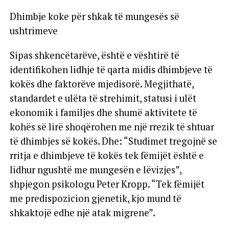
Dhimbje koke për shkak të mungesës së
ushtrimeve
Sipas shkencëtarëve, është e vështirë të
identifikohen lidhje të qarta midis dhimbjeve të
kokës dhe faktorëve mjedisorë. Megjithatë,
standardet e ulëta të strehimit, statusi i ulët
ekonomik i familjes dhe shumë aktivitete të
kohës së lirë shoqërohen me një rrezik të shtuar
të dhimbjes së kokës. Dhe: “Studimet tregojnë se
rritja e dhimbjeve të kokës tek fëmijët është e
lidhur ngushtë me mungesën e lëvizjes”,
shpjegon psikologu Peter Kropp. “Tek fëmijët
me predispozicion gjenetik, kjo mund të
shkaktojë edhe një atak migrene”.