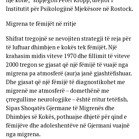
Institutit për Psikologjinë Mjekësore në Rostock.
Migrena te fëmijët në rritje
Shifrat tregojnë se nevojiten strategji të reja për
të luftuar dhimbjen e kokës tek fëmijët. Një
krahasim midis viteve 1970 dhe fillimit të viteve
2000 tregon se gjasat që një fëmijë të vuajë nga
migrena pa atmosferë (aur)a janë gjashtëfishuar.
Dhe gjasat që një fëmijë të diagnostikohet me
migrenë me atmosferë – domethënë me
çrregullime neurologjike – është rritur tetëfish.
Sipas Shoqatës Gjermane të Migrenës dhe
Dhimbjes së Kokës, pothuajse dhjetë për qind e
fëmijëve dhe adoleshentëve në Gjermani vuajnë
nga migrena.