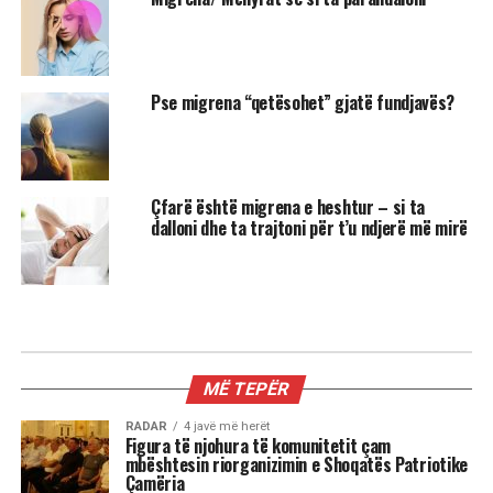
Pse migrena “qetësohet” gjatë fundjavës?
Çfarë është migrena e heshtur – si ta
dalloni dhe ta trajtoni për t’u ndjerë më mirë
MIX
3 shenjat më xheloze të horoskopit