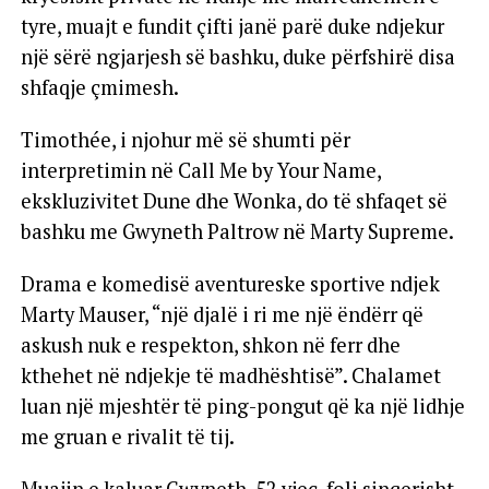
tyre, muajt e fundit çifti janë parë duke ndjekur
një sërë ngjarjesh së bashku, duke përfshirë disa
shfaqje çmimesh.
Timothée, i njohur më së shumti për
interpretimin në Call Me by Your Name,
ekskluzivitet Dune dhe Wonka, do të shfaqet së
bashku me Gwyneth Paltrow në Marty Supreme.
Drama e komedisë aventureske sportive ndjek
Marty Mauser, “një djalë i ri me një ëndërr që
askush nuk e respekton, shkon në ferr dhe
kthehet në ndjekje të madhështisë”. Chalamet
luan një mjeshtër të ping-pongut që ka një lidhje
me gruan e rivalit të tij.