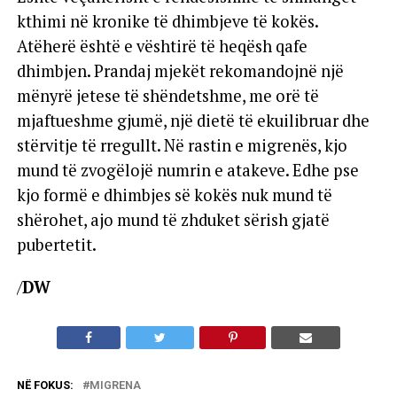
kthimi në kronike të dhimbjeve të kokës.
Atëherë është e vështirë të heqësh qafe
dhimbjen. Prandaj mjekët rekomandojnë një
mënyrë jetese të shëndetshme, me orë të
mjaftueshme gjumë, një dietë të ekuilibruar dhe
stërvitje të rregullt. Në rastin e migrenës, kjo
mund të zvogëlojë numrin e atakeve. Edhe pse
kjo formë e dhimbjes së kokës nuk mund të
shërohet, ajo mund të zhduket sërish gjatë
pubertetit.
/
DW
NË FOKUS:
MIGRENA