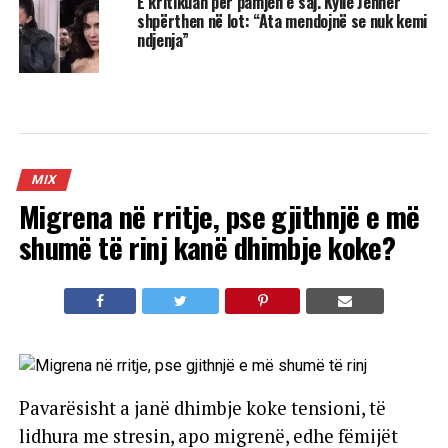
E kritikuan për pamjen e saj. Kylie Jenner
shpërthen në lot: “Ata mendojnë se nuk kemi
ndjenja”
MIX
Migrena në rritje, pse gjithnjë e më
shumë të rinj kanë dhimbje koke?
Pavarësisht a janë dhimbje koke tensioni, të
lidhura me stresin, apo migrenë, edhe fëmijët