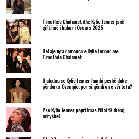
Timothée Chalamet dhe Kylie Jenner janë
çifti më i bukur i Oscars 2025
Detaje nga romanca e Kylie Jenner me
Timothée Chalamet
U aludua se Kylie Jenner humbi peshë duke
përdorur Ozempic, por si qëndron e vërteta?
Pse Kylie Jenner papritmas filloi të dukej
ndryshe!