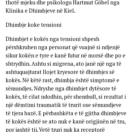
thotë mjeku dhe psikologu Hartmut Göbel nga
Klinika e Dhimbjeve në Kiel.
Dhimbje koke tensioni
Dhimbjet e kokës nga tensioni shpesh
përshkruhen nga personat që vuajnë si ndjenjë
sikur kokën e tyre e kanë futur në morsë dhe po e
shtrydhin. Ashtu si migrena, ato janë një nga të
ashtuquajturat llojet kryesore të dhimbjes së
kokës. Në këtë rast, dhimbja është simptomë e
sëmundjes. Ndryshe nga dhimbjet dytësore të
kokës, të cilat ndodhin, për shembull, si rezultat i
një dëmtimi traumatik të trurit ose sëmundjeve
të tjera bazë. E përbashkëta e të gjitha dhimbjeve
të kokës është se ato nuk e kanë origjinën në tru,
por jashtë tij. Vetë truri nuk ka receptorë