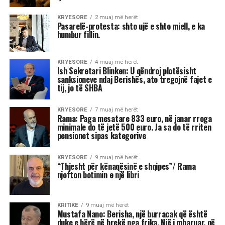
Astrologjia tregon se disa shenja të zodiakut
janë më të prirura të përjetojnë xhelozi, për
shkak të pasigurisë, krenarisë ose nevojës së
fortë për njohje.
Kjo dinamikë shpesh sjell tensione dhe konflikte,
si në jetën personale, ashtu edhe në atë
profesionale.
Më poshtë janë tre shenjat e zodiakut që
konsiderohen më xheloze:
Akrepi
I njohur për intensitetin e tij emocional, akrepi