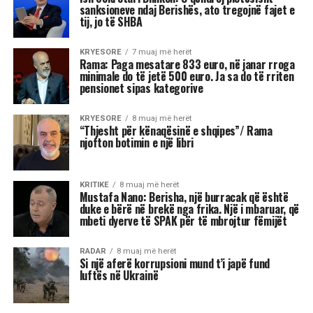
janë më të prirura të përjetojnë xhelozi, për
shkak të pasigurisë, krenarisë ose nevojës së
fortë për njohje.
Kjo dinamikë shpesh sjell tensione dhe konflikte,
si në jetën personale, ashtu edhe në atë
profesionale.
Më poshtë janë tre shenjat e zodiakut që
konsiderohen më xheloze:
Akrepi
I njohur për intensitetin e tij emocional, akrepi
shpesh konkurron në heshtje. Kur ndjen se është
tejkaluar, mund të mbajë mëri dhe të tërhiqet
nga të tjerët.
Luani