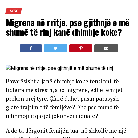
MIX
Migrena në rritje, pse gjithnjë e më
shumë të rinj kanë dhimbje koke?
Pavarësisht a janë dhimbje koke tensioni, të
lidhura me stresin, apo migrenë, edhe fëmijët
preken prej tyre. Çfarë duhet pasur parasysh
gjatë trajtimit të fëmijëve? Dhe pse mund të
ndihmojnë qasjet jokonvencionale?
A do ta dërgonit fëmijën tuaj në shkollë me një