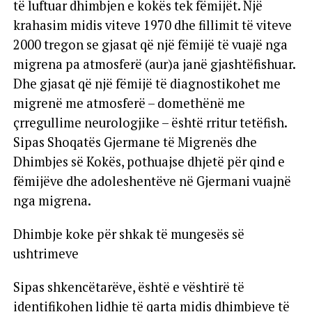
të luftuar dhimbjen e kokës tek fëmijët. Një
krahasim midis viteve 1970 dhe fillimit të viteve
2000 tregon se gjasat që një fëmijë të vuajë nga
migrena pa atmosferë (aur)a janë gjashtëfishuar.
Dhe gjasat që një fëmijë të diagnostikohet me
migrenë me atmosferë – domethënë me
çrregullime neurologjike – është rritur tetëfish.
Sipas Shoqatës Gjermane të Migrenës dhe
Dhimbjes së Kokës, pothuajse dhjetë për qind e
fëmijëve dhe adoleshentëve në Gjermani vuajnë
nga migrena.
Dhimbje koke për shkak të mungesës së
ushtrimeve
Sipas shkencëtarëve, është e vështirë të
identifikohen lidhje të qarta midis dhimbjeve të