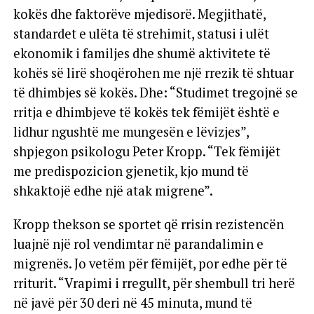
kokës dhe faktorëve mjedisorë. Megjithatë,
standardet e ulëta të strehimit, statusi i ulët
ekonomik i familjes dhe shumë aktivitete të
kohës së lirë shoqërohen me një rrezik të shtuar
të dhimbjes së kokës. Dhe: “Studimet tregojnë se
rritja e dhimbjeve të kokës tek fëmijët është e
lidhur ngushtë me mungesën e lëvizjes”,
shpjegon psikologu Peter Kropp. “Tek fëmijët
me predispozicion gjenetik, kjo mund të
shkaktojë edhe një atak migrene”.
Kropp thekson se sportet që rrisin rezistencën
luajnë një rol vendimtar në parandalimin e
migrenës. Jo vetëm për fëmijët, por edhe për të
rriturit. “Vrapimi i rregullt, për shembull tri herë
në javë për 30 deri në 45 minuta, mund të