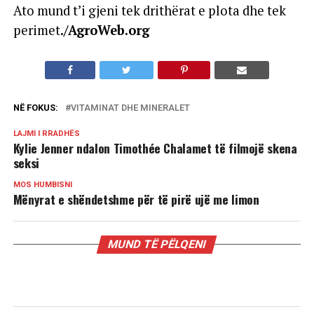
Ato mund t’i gjeni tek drithërat e plota dhe tek
perimet.
/AgroWeb.org
NË FOKUS:
VITAMINAT DHE MINERALET
LAJMI I RRADHËS
Kylie Jenner ndalon Timothée Chalamet të filmojë skena
seksi
MOS HUMBISNI
Mënyrat e shëndetshme për të pirë ujë me limon
MUND TË PËLQENI