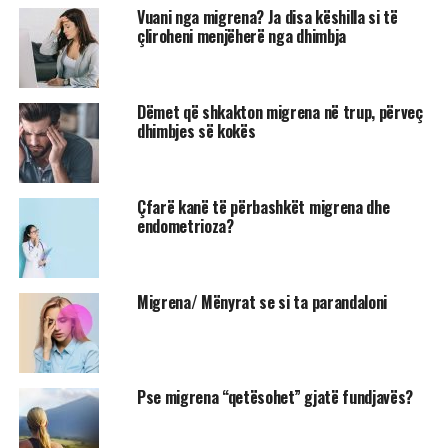
Vuani nga migrena? Ja disa këshilla si të
çliroheni menjëherë nga dhimbja
Dëmet që shkakton migrena në trup, përveç
dhimbjes së kokës
Çfarë kanë të përbashkët migrena dhe
endometrioza?
Migrena/ Mënyrat se si ta parandaloni
Pse migrena “qetësohet” gjatë fundjavës?