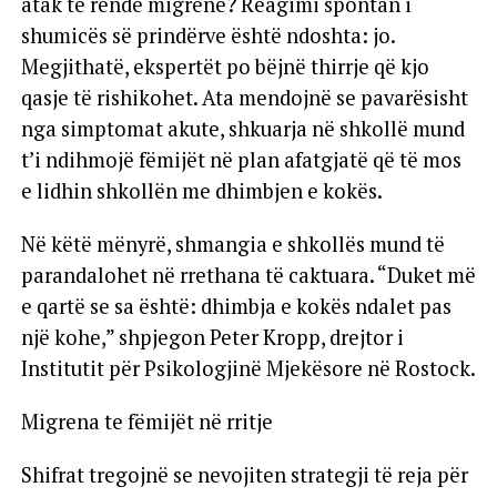
atak të rëndë migrene? Reagimi spontan i
shumicës së prindërve është ndoshta: jo.
Megjithatë, ekspertët po bëjnë thirrje që kjo
qasje të rishikohet. Ata mendojnë se pavarësisht
nga simptomat akute, shkuarja në shkollë mund
t’i ndihmojë fëmijët në plan afatgjatë që të mos
e lidhin shkollën me dhimbjen e kokës.
Në këtë mënyrë, shmangia e shkollës mund të
parandalohet në rrethana të caktuara. “Duket më
e qartë se sa është: dhimbja e kokës ndalet pas
një kohe,” shpjegon Peter Kropp, drejtor i
Institutit për Psikologjinë Mjekësore në Rostock.
Migrena te fëmijët në rritje
Shifrat tregojnë se nevojiten strategji të reja për