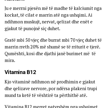
Ju e merrni pjesën më të madhe të kalciumit nga
kockat, të cilat e marrin atë nga ushqimi. Ai
ndihmon muskujt, nervat, qelizat dhe enët e
gjakut të punojnë siç duhet.
Gratë mbi 50 vjeç dhe burrat mbi 70 vjeç duhet të
marrin rreth 20% më shumë se të rriturit e tjerë.
Qumështi, kosi dhe djathi janë burimet më të
mira.
Vitamina B12
Kjo vitaminë ndihmon në prodhimin e gjakut
dhe qelizave nervore, por ndërsa plakeni trupi
mund ta ketë të vështirë ta përthithë atë.
Vitamina B12 merret natyrshëm nga ushqimet