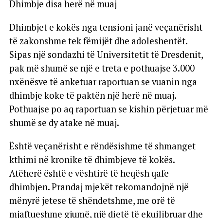
Dhimbje disa herë në muaj
Dhimbjet e kokës nga tensioni janë veçanërisht
të zakonshme tek fëmijët dhe adoleshentët.
Sipas një sondazhi të Universitetit të Dresdenit,
pak më shumë se një e treta e pothuajse 3.000
nxënësve të anketuar raportuan se vuanin nga
dhimbje koke të paktën një herë në muaj.
Pothuajse po aq raportuan se kishin përjetuar më
shumë se dy atake në muaj.
Është veçanërisht e rëndësishme të shmanget
kthimi në kronike të dhimbjeve të kokës.
Atëherë është e vështirë të heqësh qafe
dhimbjen. Prandaj mjekët rekomandojnë një
mënyrë jetese të shëndetshme, me orë të
mjaftueshme gjumë, një dietë të ekuilibruar dhe