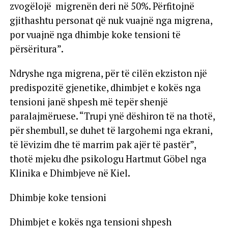
zvogëlojë migrenën deri në 50%. Përfitojnë
gjithashtu personat që nuk vuajnë nga migrena,
por vuajnë nga dhimbje koke tensioni të
përsëritura”.
Ndryshe nga migrena, për të cilën ekziston një
predispozitë gjenetike, dhimbjet e kokës nga
tensioni janë shpesh më tepër shenjë
paralajmëruese. “Trupi ynë dëshiron të na thotë,
për shembull, se duhet të largohemi nga ekrani,
të lëvizim dhe të marrim pak ajër të pastër”,
thotë mjeku dhe psikologu Hartmut Göbel nga
Klinika e Dhimbjeve në Kiel.
Dhimbje koke tensioni
Dhimbjet e kokës nga tensioni shpesh