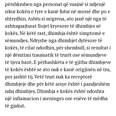
përshkruhen nga personat që vuajnë si ndjenjë
sikur kokën e tyre e kanë futur në morsë dhe po e
shtrydhin. Ashtu si migrena, ato janë një nga të
ashtuquajturat llojet kryesore të dhimbjes së
kokës. Në këtë rast, dhimbja është simptomë e
sëmundjes. Ndryshe nga dhimbjet dytësore të
kokës, të cilat ndodhin, për shembull, si rezultat i
një dëmtimi traumatik të trurit ose sëmundjeve
të tjera bazë. E përbashkëta e të gjitha dhimbjeve
të kokës është se ato nuk e kanë origjinën në tru,
por jashtë tij. Vetë truri nuk ka receptorë
dhimbjeje dhe për këtë arsye është i pandjeshëm
ndaj dhimbjes. Dhimbja e kokës është ndoshta
një inflamacion i meninges ose enëve të mëdha
të gjakut.