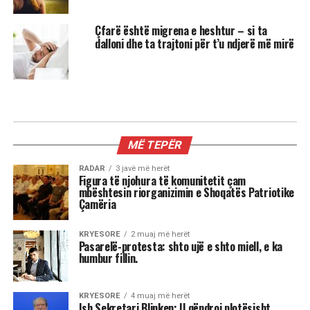
Çfarë është migrena e heshtur – si ta
dalloni dhe ta trajtoni për t’u ndjerë më mirë
MIX
3 shenjat më xheloze të horoskopit
Astrologjia tregon se disa shenja të zodiakut