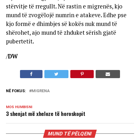
stërvitje të rregullt. Në rastin e migrenës, kjo
mund të zvogëlojë numrin e atakeve. Edhe pse
kjo formë e dhimbjes së kokës nuk mund të
shërohet, ajo mund të zhduket sërish gjatë
pubertetit.
/
DW
NË FOKUS:
MIGRENA
MOS HUMBISNI
3 shenjat më xheloze të horoskopit
MUND TË PËLQENI