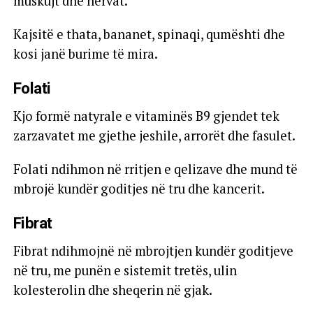
muskujt dhe nervat.
Kajsitë e thata, bananet, spinaqi, qumështi dhe
kosi janë burime të mira.
Folati
Kjo formë natyrale e vitaminës B9 gjendet tek
zarzavatet me gjethe jeshile, arrorët dhe fasulet.
Folati ndihmon në rritjen e qelizave dhe mund të
mbrojë kundër goditjes në tru dhe kancerit.
Fibrat
Fibrat ndihmojnë në mbrojtjen kundër goditjeve
në tru, me punën e sistemit tretës, ulin
kolesterolin dhe sheqerin në gjak.