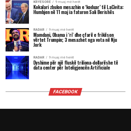
Luanët kanë nevojë të madhe për vëmendje dhe
admirim. Kur këto nevoja nuk plotësohen,
ndjenja e xhelozisë mund të bëhet e fortë. Ata
shpesh nënvlerësojnë ata që i sfidojnë në
pozicionin e tyre, sidomos në rolin udhëheqës.
Astrologjia i këshillon Luanët të ushtrojnë më
shumë përulësi për të shmangur zilitë e
panevojshme.
Virgjëresha
Virgjëreshat përjetojnë xhelozinë përmes
nevojës së tyre për përsosmëri. Krahasimet e
vazhdueshme me të tjerët shpesh i bëjnë të
ndihen konkurrues ose të zhgënjyer. Ato
përdorin kritika të ashpra ndaj vetes dhe të
tjerëve për të fshehur pasiguritë e brendshme.