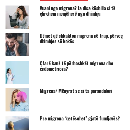
Vuani nga migrena? Ja disa këshilla si të
çliroheni menjëherë nga dhimbja
Dëmet që shkakton migrena në trup, përveç
dhimbjes së kokës
Çfarë kanë të përbashkët migrena dhe
endometrioza?
Migrena/ Mënyrat se si ta parandaloni
Pse migrena “qetësohet” gjatë fundjavës?