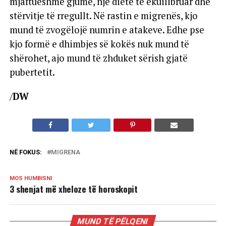
mjaftueshme gjumë, një dietë të ekuilibruar dhe
stërvitje të rregullt. Në rastin e migrenës, kjo
mund të zvogëlojë numrin e atakeve. Edhe pse
kjo formë e dhimbjes së kokës nuk mund të
shërohet, ajo mund të zhduket sërish gjatë
pubertetit.
/
DW
NË FOKUS:
MIGRENA
MOS HUMBISNI
3 shenjat më xheloze të horoskopit
MUND TË PËLQENI