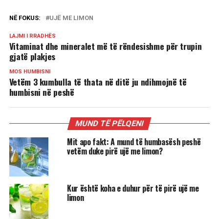
NË FOKUS:
UJË ME LIMON
LAJMI I RRADHËS
Vitaminat dhe mineralet më të rëndesishme për trupin
gjatë plakjes
MOS HUMBISNI
Vetëm 3 kumbulla të thata në ditë ju ndihmojnë të
humbisni në peshë
MUND TË PËLQENI
Mit apo fakt: A mund të humbasësh peshë
vetëm duke pirë ujë me limon?
Kur është koha e duhur për të pirë ujë me
limon