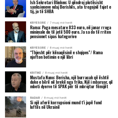
Ish Sekretari Blinken: U qëndroj plotësisht
sanksioneve ndaj Berishës, ato tregojnë fajet e
tij, jo të SHBA
KRYESORE
7 muaj më herët
Rama: Paga mesatare 833 euro, në janar rroga
minimale do të jetë 500 euro. Ja sa do të rriten
pensionet sipas kategorive
KRYESORE
8 muaj më herët
“Thjesht për kënaqësinë e shqipes”/ Rama
njofton botimin e një libri
KRITIKE
8 muaj më herët
Mustafa Nano: Berisha, një burracak që është
duke e bërë në brekë nga frika. Një i mbaruar, që
mbeti dyerve të SPAK për të mbrojtur fëmijët
RADAR
8 muaj më herët
Si një aferë korrupsioni mund t’i japë fund
luftës në Ukrainë