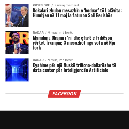
KRYESORE
9 muaj më herët
Kokalari zbulon mesazhin e ‘koduar’ të LaCivita:
Humbjen në 11 maj ia faturon Sali Berishës
RADAR
9 muaj më herët
Mamdani, Obama i ‘ri’ dhe çfarë e frikëson
vërtet Trumpin; 3 mesazhet nga vota në Nju
Jork
RADAR
9 muaj më herët
Dyshime për një fluskë triliona-dollarëshe të
data center për Inteligjencën Artificiale
FACEBOOK