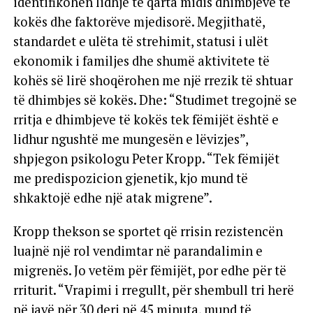
identifikohen lidhje të qarta midis dhimbjeve të
kokës dhe faktorëve mjedisorë. Megjithatë,
standardet e ulëta të strehimit, statusi i ulët
ekonomik i familjes dhe shumë aktivitete të
kohës së lirë shoqërohen me një rrezik të shtuar
të dhimbjes së kokës. Dhe: “Studimet tregojnë se
rritja e dhimbjeve të kokës tek fëmijët është e
lidhur ngushtë me mungesën e lëvizjes”,
shpjegon psikologu Peter Kropp. “Tek fëmijët
me predispozicion gjenetik, kjo mund të
shkaktojë edhe një atak migrene”.
Kropp thekson se sportet që rrisin rezistencën
luajnë një rol vendimtar në parandalimin e
migrenës. Jo vetëm për fëmijët, por edhe për të
rriturit. “Vrapimi i rregullt, për shembull tri herë
në javë për 30 deri në 45 minuta, mund të