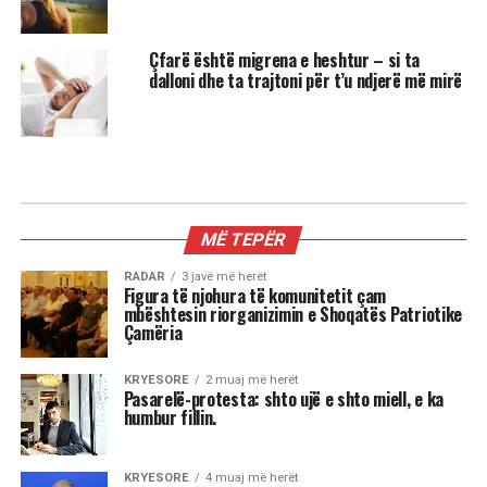
Çfarë është migrena e heshtur – si ta
dalloni dhe ta trajtoni për t’u ndjerë më mirë
MË TEPËR
RADAR
3 javë më herët
Figura të njohura të komunitetit çam
mbështesin riorganizimin e Shoqatës Patriotike
Çamëria
KRYESORE
2 muaj më herët
Pasarelë-protesta: shto ujë e shto miell, e ka
humbur fillin.
KRYESORE
4 muaj më herët