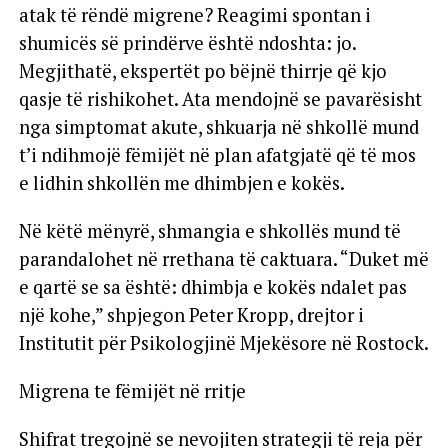
atak të rëndë migrene? Reagimi spontan i
shumicës së prindërve është ndoshta: jo.
Megjithatë, ekspertët po bëjnë thirrje që kjo
qasje të rishikohet. Ata mendojnë se pavarësisht
nga simptomat akute, shkuarja në shkollë mund
t’i ndihmojë fëmijët në plan afatgjatë që të mos
e lidhin shkollën me dhimbjen e kokës.
Në këtë mënyrë, shmangia e shkollës mund të
parandalohet në rrethana të caktuara. “Duket më
e qartë se sa është: dhimbja e kokës ndalet pas
një kohe,” shpjegon Peter Kropp, drejtor i
Institutit për Psikologjinë Mjekësore në Rostock.
Migrena te fëmijët në rritje
Shifrat tregojnë se nevojiten strategji të reja për