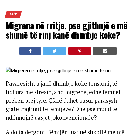
MIX
Migrena në rritje, pse gjithnjë e më
shumë të rinj kanë dhimbje koke?
Pavarësisht a janë dhimbje koke tensioni, të
lidhura me stresin, apo migrenë, edhe fëmijët
preken prej tyre. Çfarë duhet pasur parasysh
gjatë trajtimit të fëmijëve? Dhe pse mund të
ndihmojnë qasjet jokonvencionale?
A do ta dërgonit fëmijën tuaj në shkollë me një