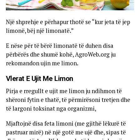
Një shprehje e përhapur thotë se “kur jeta të jep
limonë, bëj një limonatë.”
E nëse për të bërë limonatë të duhen disa
përbërës dhe shumë kohë, AgroWeb.org ju
rekomandon ujin me limon.
Vlerat E Ujit Me Limon
Pirja e rregullt e ujit me limon ju ndihmon të
shëroni fytin e thatë, të përmirësoni tretjen dhe
të largoni toksinat nga organizmi,
Mjaftojnë disa feta limoni (me gjithë lëkurë të
pastruar mirë) në një gotë me ujë dhe, sipas të