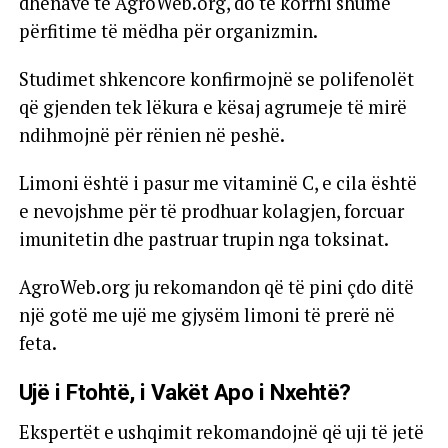
dhënave të AgroWeb.org, do të korrni shumë
përfitime të mëdha për organizmin.
Studimet shkencore konfirmojnë se polifenolët
që gjenden tek lëkura e kësaj agrumeje të mirë
ndihmojnë për rënien në peshë.
Limoni është i pasur me vitaminë C, e cila është
e nevojshme për të prodhuar kolagjen, forcuar
imunitetin dhe pastruar trupin nga toksinat.
AgroWeb.org ju rekomandon që të pini çdo ditë
një gotë me ujë me gjysëm limoni të prerë në
feta.
Ujë i Ftohtë, i Vakët Apo i Nxehtë?
Ekspertët e ushqimit rekomandojnë që uji të jetë