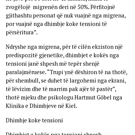
zvogëlojë migrenën deri në 50%. Përfitojnë
gjithashtu personat që nuk vuajnë nga migrena,
por vuajnë nga dhimbje koke tensioni të
përsëritura”.
Ndryshe nga migrena, për të cilën ekziston një
predispozitë gjenetike, dhimbjet e kokës nga
tensioni janë shpesh më tepër shenjë
paralajmëruese. “Trupi ynë dëshiron të na thotë,
për shembull, se duhet të largohemi nga ekrani,
të lëvizim dhe të marrim pak ajër të pastër”,
thotë mjeku dhe psikologu Hartmut Göbel nga
Klinika e Dhimbjeve në Kiel.
Dhimbje koke tensioni
Dhimbjet e kokës nga tensioni shpesh