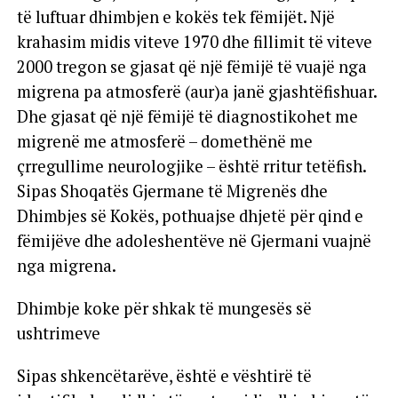
të luftuar dhimbjen e kokës tek fëmijët. Një
krahasim midis viteve 1970 dhe fillimit të viteve
2000 tregon se gjasat që një fëmijë të vuajë nga
migrena pa atmosferë (aur)a janë gjashtëfishuar.
Dhe gjasat që një fëmijë të diagnostikohet me
migrenë me atmosferë – domethënë me
çrregullime neurologjike – është rritur tetëfish.
Sipas Shoqatës Gjermane të Migrenës dhe
Dhimbjes së Kokës, pothuajse dhjetë për qind e
fëmijëve dhe adoleshentëve në Gjermani vuajnë
nga migrena.
Dhimbje koke për shkak të mungesës së
ushtrimeve
Sipas shkencëtarëve, është e vështirë të