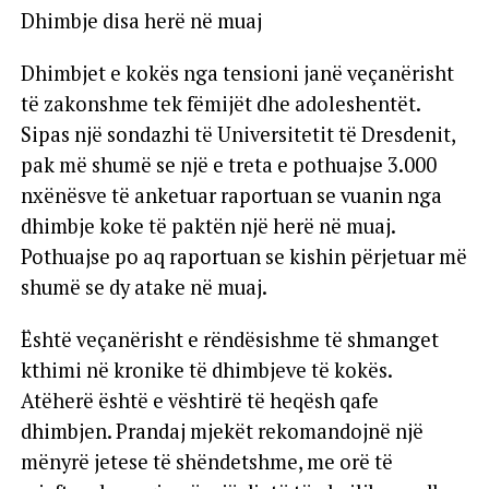
Dhimbje disa herë në muaj
Dhimbjet e kokës nga tensioni janë veçanërisht
të zakonshme tek fëmijët dhe adoleshentët.
Sipas një sondazhi të Universitetit të Dresdenit,
pak më shumë se një e treta e pothuajse 3.000
nxënësve të anketuar raportuan se vuanin nga
dhimbje koke të paktën një herë në muaj.
Pothuajse po aq raportuan se kishin përjetuar më
shumë se dy atake në muaj.
Është veçanërisht e rëndësishme të shmanget
kthimi në kronike të dhimbjeve të kokës.
Atëherë është e vështirë të heqësh qafe
dhimbjen. Prandaj mjekët rekomandojnë një
mënyrë jetese të shëndetshme, me orë të