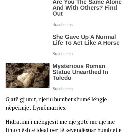
Gjatë gjumit, njeriu humbet shumë lëngje
nëpërmjet frymëmarrjes.
Hidratimi i mëngjesit me një gotë me ujë me
limon është ideal për të zëvendësuar humbjet e