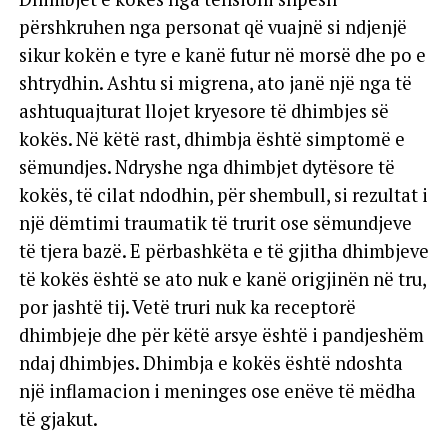
përshkruhen nga personat që vuajnë si ndjenjë
sikur kokën e tyre e kanë futur në morsë dhe po e
shtrydhin. Ashtu si migrena, ato janë një nga të
ashtuquajturat llojet kryesore të dhimbjes së
kokës. Në këtë rast, dhimbja është simptomë e
sëmundjes. Ndryshe nga dhimbjet dytësore të
kokës, të cilat ndodhin, për shembull, si rezultat i
një dëmtimi traumatik të trurit ose sëmundjeve
të tjera bazë. E përbashkëta e të gjitha dhimbjeve
të kokës është se ato nuk e kanë origjinën në tru,
por jashtë tij. Vetë truri nuk ka receptorë
dhimbjeje dhe për këtë arsye është i pandjeshëm
ndaj dhimbjes. Dhimbja e kokës është ndoshta
një inflamacion i meninges ose enëve të mëdha
të gjakut.