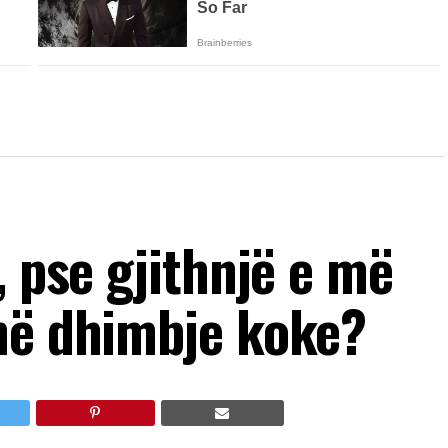
, pse gjithnjë e më
në dhimbje koke?