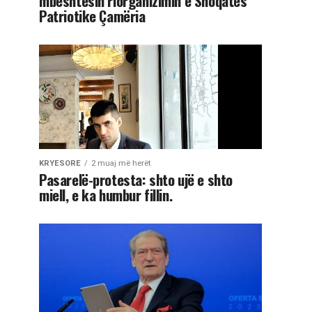
mbështesin riorganizimin e Shoqatës
Patriotike Çamëria
KRYESORE
2 muaj më herët
Pasarelë-protesta: shto ujë e shto
miell, e ka humbur fillin.