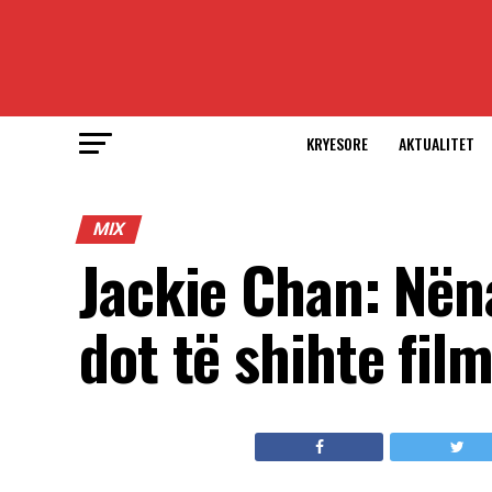
KRYESORE
AKTUALITET
MIX
Jackie Chan: Nën
dot të shihte fil