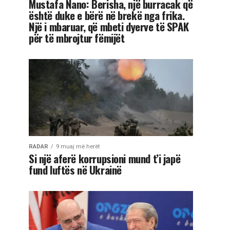
Mustafa Nano: Berisha, një burracak që
është duke e bërë në brekë nga frika.
Një i mbaruar, që mbeti dyerve të SPAK
për të mbrojtur fëmijët
RADAR
9 muaj më herët
Si një aferë korrupsioni mund t’i japë
fund luftës në Ukrainë