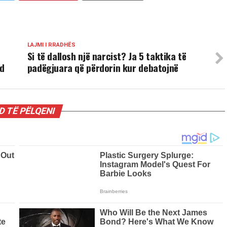
LAJMI I RRADHËS
Si të dallosh një narcist? Ja 5 taktika të
od
padëgjuara që përdorin kur debatojnë
 TË PËLQENI