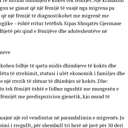
për të luftuar dhimbjen e kokës tek fëmijët. Një krahasim
egon se gjasat që një fëmijë të vuajë nga migrena pa
at që një fëmijë të diagnostikohet me migrenë me
ike – është rritur tetëfish. Sipas Shoqatës Gjermane
hjetë për qind e fëmijëve dhe adoleshentëve në
imeve
fikohen lidhje të qarta midis dhimbjeve të kokës dhe
ëta të strehimit, statusi i ulët ekonomik i familjes dhe
 një rrezik të shtuar të dhimbjes së kokës. Dhe:
kës tek fëmijët është e lidhur ngushtë me mungesën e
 fëmijët me predispozicion gjenetik, kjo mund të
luajnë një rol vendimtar në parandalimin e migrenës. Jo
pimi i rregullt, për shembull tri herë në javë për 30 deri