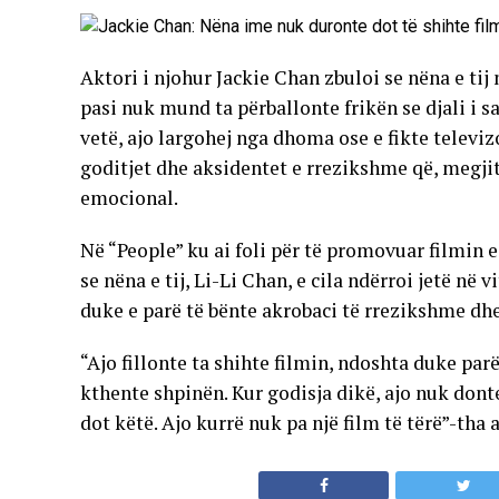
Aktori i njohur Jackie Chan zbuloi se nëna e tij n
pasi nuk mund ta përballonte frikën se djali i sa
vetë, ajo largohej nga dhoma ose e fikte televiz
goditjet dhe aksidentet e rrezikshme që, megji
emocional.
Në “People” ku ai foli për të promovuar filmin e 
se nëna e tij, Li-Li Chan, e cila ndërroi jetë n
duke e parë të bënte akrobaci të rrezikshme dhe
“Ajo fillonte ta shihte filmin, ndoshta duke par
kthente shpinën. Kur godisja dikë, ajo nuk dont
dot këtë. Ajo kurrë nuk pa një film të tërë”-tha a