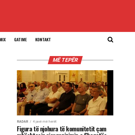
MIX
GATIME
KONTAKT
MË TEPËR
RADAR
4 javë më herët
Figura të njohura të komunitetit çam