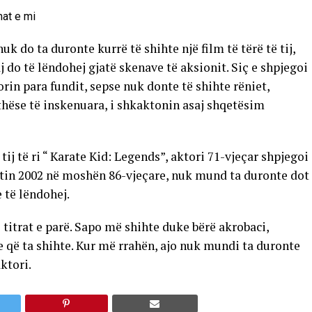
uk do ta duronte kurrë të shihte një film të tërë të tij,
j do të lëndohej gjatë skenave të aksionit. Siç e shpjegoi
orin para fundit, sepse nuk donte të shihte rëniet,
thëse të inskenuara, i shkaktonin asaj shqetësim
tij të ri “ Karate Kid: Legends”, aktori 71-vjeçar shpjegoi
ë vitin 2002 në moshën 86-vjeçare, nuk mund ta duronte dot
 të lëndohej.
ë titrat e parë. Sapo më shihte duke bërë akrobaci,
e që ta shihte. Kur më rrahën, ajo nuk mundi ta duronte
ktori.