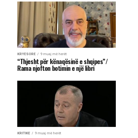
KRYESORE
9 muaj më herët
“Thjesht për kënaqësinë e shqipes”/
Rama njofton botimin e një libri
KRITIKE
9 muaj më herët