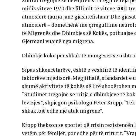
Shifrat tregojnë se nevojiten strategji të reja 
midis viteve 1970 dhe fillimit të viteve 2000 tr
atmosferë (aur)a janë gjashtëfishuar. Dhe gjas
atmosferë – domethënë me çrregullime neurologj
të Migrenës dhe Dhimbjes së Kokës, pothuajse d
Gjermani vuajnë nga migrena.
Dhimbje koke për shkak të mungesës së ushtr
Sipas shkencëtarëve, është e vështirë të identi
faktorëve mjedisorë. Megjithatë, standardet e ul
shumë aktivitete të kohës së lirë shoqërohen me
“Studimet tregojnë se rritja e dhimbjeve të ko
lëvizjes”, shpjegon psikologu Peter Kropp. “Tek
shkaktojë edhe një atak migrene”.
Kropp thekson se sportet që rrisin rezistencën 
vetëm për fëmijët, por edhe për të rriturit. “Vra