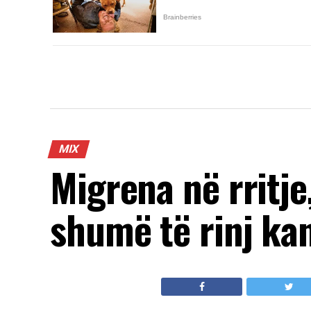
MIX
Migrena në rritje
shumë të rinj ka