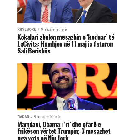
KRYESORE
9 muaj më herët
Kokalari zbulon mesazhin e ‘koduar’ të
LaCivita: Humbjen në 11 maj ia faturon
Sali Berishës
RADAR
9 muaj më herët
Mamdani, Obama i ‘ri’ dhe çfarë e
frikëson vërtet Trumpin; 3 mesazhet
nga vota në Nju Jork