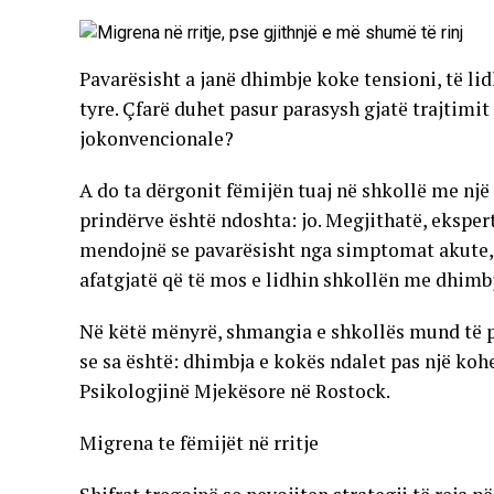
Pavarësisht a janë dhimbje koke tensioni, të li
tyre. Çfarë duhet pasur parasysh gjatë trajtim
jokonvencionale?
A do ta dërgonit fëmijën tuaj në shkollë me nj
prindërve është ndoshta: jo. Megjithatë, ekspertë
mendojnë se pavarësisht nga simptomat akute, 
afatgjatë që të mos e lidhin shkollën me dhimb
Në këtë mënyrë, shmangia e shkollës mund të p
se sa është: dhimbja e kokës ndalet pas një kohe
Psikologjinë Mjekësore në Rostock.
Migrena te fëmijët në rritje