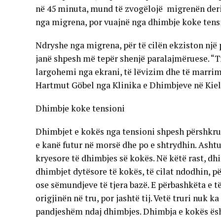
në 45 minuta, mund të zvogëlojë migrenën deri 
nga migrena, por vuajnë nga dhimbje koke tensi
Ndryshe nga migrena, për të cilën ekziston një 
janë shpesh më tepër shenjë paralajmëruese. “Tr
largohemi nga ekrani, të lëvizim dhe të marrim
Hartmut Göbel nga Klinika e Dhimbjeve në Kiel
Dhimbje koke tensioni
Dhimbjet e kokës nga tensioni shpesh përshkruh
e kanë futur në morsë dhe po e shtrydhin. Ashtu 
kryesore të dhimbjes së kokës. Në këtë rast, 
dhimbjet dytësore të kokës, të cilat ndodhin, pë
ose sëmundjeve të tjera bazë. E përbashkëta e t
origjinën në tru, por jashtë tij. Vetë truri nuk 
pandjeshëm ndaj dhimbjes. Dhimbja e kokës ësh