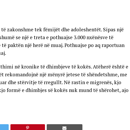
 të zakonshme tek fëmijët dhe adoleshentët. Sipas një
shumë se një e treta e pothuajse 3.000 nxënësve të
të paktën një herë në muaj. Pothuajse po aq raportuan
aj.
thimi në kronike të dhimbjeve të kokës. Atëherë është e
kët rekomandojnë një mënyrë jetese të shëndetshme, me
ar dhe stërvitje të rregullt. Në rastin e migrenës, kjo
kjo formë e dhimbjes së kokës nuk mund të shërohet, ajo