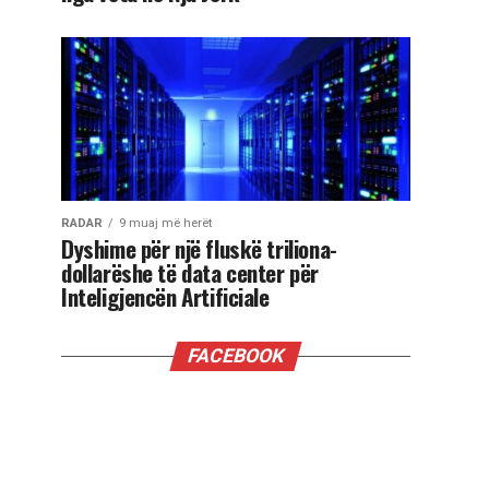
RADAR
9 muaj më herët
Dyshime për një fluskë triliona-
dollarëshe të data center për
Inteligjencën Artificiale
FACEBOOK