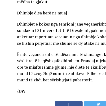
mëdha të gjakut.
Dhimbje disa herë në muaj
Dhimbjet e kokës nga tensioni janë veçanërisht
sondazhi të Universitetit të Dresdenit, pak më 
anketuar raportuan se vuanin nga dhimbje koke 
se kishin përjetuar më shumë se dy atake në mu
Është veçanërisht e rëndësishme të shmanget k
vështirë të heqësh qafe dhimbjen. Prandaj mje
orë të mjaftueshme gjumë, një dietë të ekuilibru
mund të zvogëlojë numrin e atakeve. Edhe pse 
mund të zhduket sërish gjatë pubertetit.
/
DW