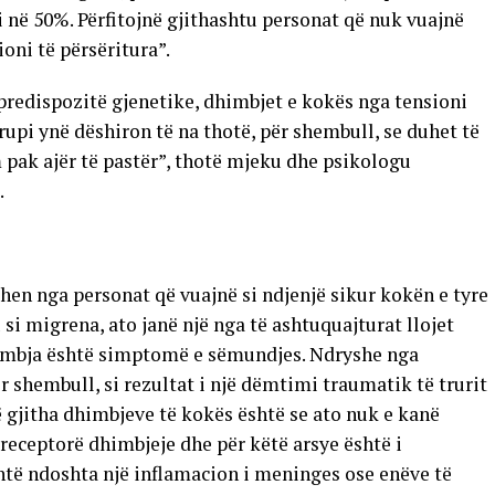
në 50%. Përfitojnë gjithashtu personat që nuk vuajnë
oni të përsëritura”.
predispozitë gjenetike, dhimbjet e kokës nga tensioni
upi ynë dëshiron të na thotë, për shembull, se duhet të
 pak ajër të pastër”, thotë mjeku dhe psikologu
.
en nga personat që vuajnë si ndjenjë sikur kokën e tyre
si migrena, ato janë një nga të ashtuquajturat llojet
dhimbja është simptomë e sëmundjes. Ndryshe nga
r shembull, si rezultat i një dëmtimi traumatik të trurit
ë gjitha dhimbjeve të kokës është se ato nuk e kanë
ka receptorë dhimbjeje dhe për këtë arsye është i
të ndoshta një inflamacion i meninges ose enëve të