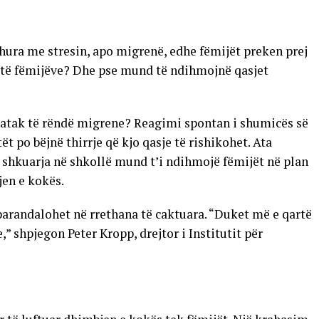
dhura me stresin, apo migrenë, edhe fëmijët preken prej
it të fëmijëve? Dhe pse mund të ndihmojnë qasjet
ë atak të rëndë migrene? Reagimi spontan i shumicës së
t po bëjnë thirrje që kjo qasje të rishikohet. Ata
shkuarja në shkollë mund t’i ndihmojë fëmijët në plan
jen e kokës.
arandalohet në rrethana të caktuara. “Duket më e qartë
,” shpjegon Peter Kropp, drejtor i Institutit për