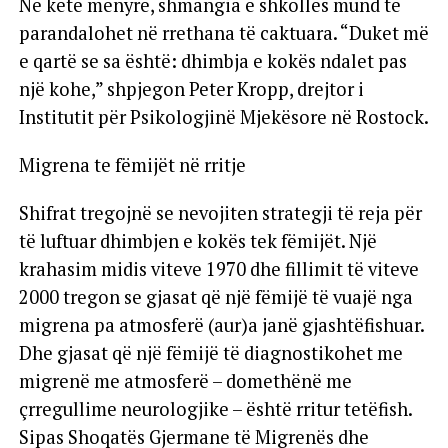
Në këtë mënyrë, shmangia e shkollës mund të
parandalohet në rrethana të caktuara. “Duket më
e qartë se sa është: dhimbja e kokës ndalet pas
një kohe,” shpjegon Peter Kropp, drejtor i
Institutit për Psikologjinë Mjekësore në Rostock.
Migrena te fëmijët në rritje
Shifrat tregojnë se nevojiten strategji të reja për
të luftuar dhimbjen e kokës tek fëmijët. Një
krahasim midis viteve 1970 dhe fillimit të viteve
2000 tregon se gjasat që një fëmijë të vuajë nga
migrena pa atmosferë (aur)a janë gjashtëfishuar.
Dhe gjasat që një fëmijë të diagnostikohet me
migrenë me atmosferë – domethënë me
çrregullime neurologjike – është rritur tetëfish.
Sipas Shoqatës Gjermane të Migrenës dhe