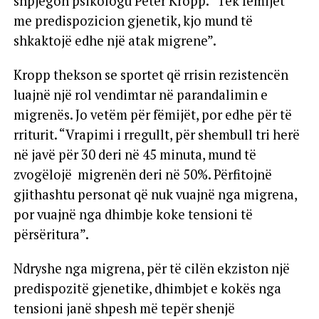
shpjegon psikologu Peter Kropp. “Tek fëmijët
me predispozicion gjenetik, kjo mund të
shkaktojë edhe një atak migrene”.
Kropp thekson se sportet që rrisin rezistencën
luajnë një rol vendimtar në parandalimin e
migrenës. Jo vetëm për fëmijët, por edhe për të
rriturit. “Vrapimi i rregullt, për shembull tri herë
në javë për 30 deri në 45 minuta, mund të
zvogëlojë migrenën deri në 50%. Përfitojnë
gjithashtu personat që nuk vuajnë nga migrena,
por vuajnë nga dhimbje koke tensioni të
përsëritura”.
Ndryshe nga migrena, për të cilën ekziston një
predispozitë gjenetike, dhimbjet e kokës nga
tensioni janë shpesh më tepër shenjë