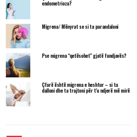
endometrioza?
Migrena/ Mënyrat se si ta parandaloni
Pse migrena “qetësohet” gjatë fundjavës?
Çfarë është migrena e heshtur – si ta
dalloni dhe ta trajtoni për t’u ndjerë më mirë