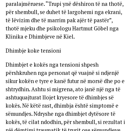
paralajmëruese. “Trupi ynë dëshiron të na thotë,
për shembull, se duhet të largohemi nga ekrani,
të lëvizim dhe të marrim pak ajër të pastër”,
thotë mjeku dhe psikologu Hartmut Göbel nga
Klinika e Dhimbjeve në Kiel.
Dhimbje koke tensioni
Dhimbjet e kokës nga tensioni shpesh
përshkruhen nga personat që vuajnë si ndjenjë
sikur kokën e tyre e kanë futur në morsë dhe po e
shtrydhin. Ashtu si migrena, ato janë një nga të
ashtuquajturat llojet kryesore të dhimbjes së
kokës. Në këtë rast, dhimbja është simptomë e
sëmundjes. Ndryshe nga dhimbjet dytësore të
kokës, të cilat ndodhin, për shembull, si rezultat i
një dëmtimi traumatik të trurit ose sëmundjeve