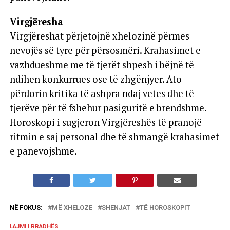
Virgjëresha
Virgjëreshat përjetojnë xhelozinë përmes
nevojës së tyre për përsosmëri. Krahasimet e
vazhdueshme me të tjerët shpesh i bëjnë të
ndihen konkurrues ose të zhgënjyer. Ato
përdorin kritika të ashpra ndaj vetes dhe të
tjerëve për të fshehur pasiguritë e brendshme.
Horoskopi i sugjeron Virgjëreshës të pranojë
ritmin e saj personal dhe të shmangë krahasimet
e panevojshme.
NË FOKUS:
MË XHELOZE
SHENJAT
TË HOROSKOPIT
LAJMI I RRADHËS