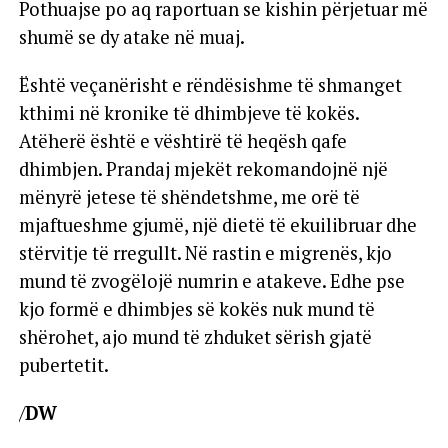
Pothuajse po aq raportuan se kishin përjetuar më
shumë se dy atake në muaj.
Është veçanërisht e rëndësishme të shmanget
kthimi në kronike të dhimbjeve të kokës.
Atëherë është e vështirë të heqësh qafe
dhimbjen. Prandaj mjekët rekomandojnë një
mënyrë jetese të shëndetshme, me orë të
mjaftueshme gjumë, një dietë të ekuilibruar dhe
stërvitje të rregullt. Në rastin e migrenës, kjo
mund të zvogëlojë numrin e atakeve. Edhe pse
kjo formë e dhimbjes së kokës nuk mund të
shërohet, ajo mund të zhduket sërish gjatë
pubertetit.
/
DW