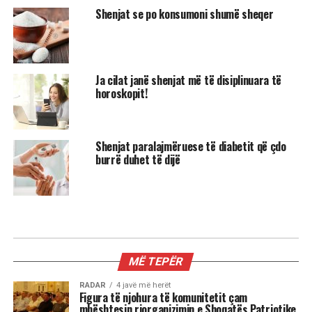
Shenjat se po konsumoni shumë sheqer
Ja cilat janë shenjat më të disiplinuara të
horoskopit!
Shenjat paralajmëruese të diabetit që çdo
burrë duhet të dijë
MIX
Kur dita barazohet me natën, Meri