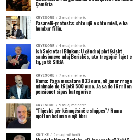
Shehu zbulon se çfarë sjell kjo javë
për çdo shenjë
Stina e vjeshtës ka nisur me një energji kozmike
të jashtëzakonshme dhe këtë javë yjet nuk
premtojnë qetësi! Në studion e “Rudina” në Tv
Klan, astrologia Meri Shehu bëri parashikimin
për 12 shenjat e horoskopit, duke e quajtur këtë
periudhë një “pikë kthese” në shumë aspekte të
jetës. Me Diellin që ka hyrë në shenjën e
Peshores dhe Marsin që po futet në Akrep,