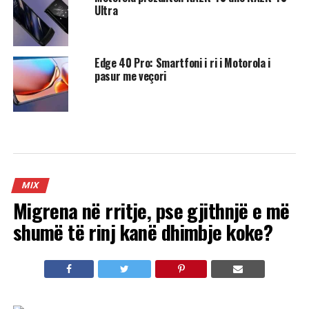
Ultra
Edge 40 Pro: Smartfoni i ri i Motorola i
pasur me veçori
MIX
Migrena në rritje, pse gjithnjë e më
shumë të rinj kanë dhimbje koke?