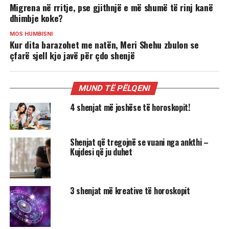
Migrena në rritje, pse gjithnjë e më shumë të rinj kanë
dhimbje koke?
MOS HUMBISNI
Kur dita barazohet me natën, Meri Shehu zbulon se
çfarë sjell kjo javë për çdo shenjë
MUND TË PËLQENI
4 shenjat më joshëse të horoskopit!
Shenjat që tregojnë se vuani nga ankthi –
Kujdesi që ju duhet
3 shenjat më kreative të horoskopit