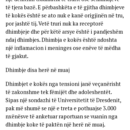
të tjera bazë. E përbashkëta e të gjitha dhimbjeve
të kokës është se ato nuk e kanë origjinën në tru,
por jashtë tij. Vetë truri nuk ka receptorë
dhimbjeje dhe për këtë arsye është i pandjeshëm
ndaj dhimbjes. Dhimbja e kokës është ndoshta
një inflamacion i meninges ose enëve të mëdha
të gjakut.
Dhimbje disa herë në muaj
Dhimbjet e kokës nga tensioni janë veçanërisht
të zakonshme tek fëmijët dhe adoleshentët.
Sipas një sondazhi të Universitetit të Dresdenit,
pak më shumë se një e treta e pothuajse 3.000
nxënësve të anketuar raportuan se vuanin nga
dhimbje koke të paktën një herë në muaj.