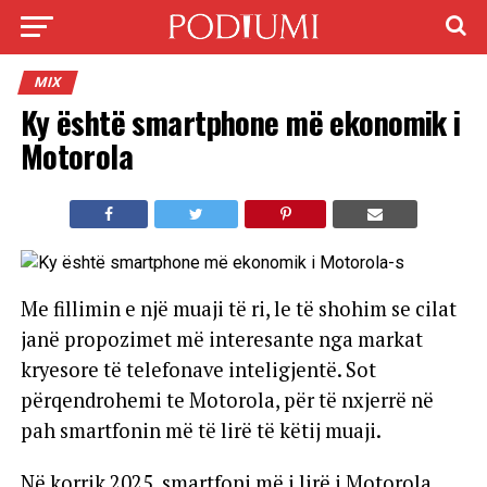
MIX
Ky është smartphone më ekonomik i
Motorola
Me fillimin e një muaji të ri, le të shohim se cilat
janë propozimet më interesante nga markat
kryesore të telefonave inteligjentë. Sot
përqendrohemi te Motorola, për të nxjerrë në
pah smartfonin më të lirë të këtij muaji.
Në korrik 2025, smartfoni më i lirë i Motorola