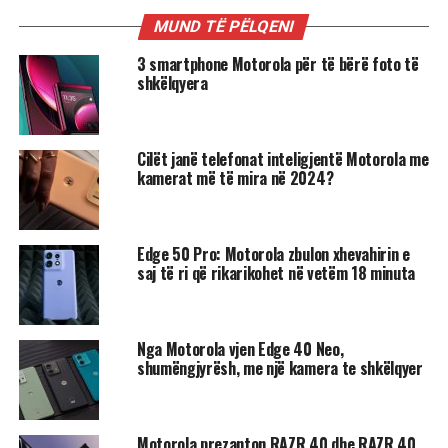
MUND TË PËLQENI
3 smartphone Motorola për të bërë foto të
shkëlqyera
Cilët janë telefonat inteligjentë Motorola me
kamerat më të mira në 2024?
Edge 50 Pro: Motorola zbulon xhevahirin e
saj të ri që rikarikohet në vetëm 18 minuta
Nga Motorola vjen Edge 40 Neo,
shumëngjyrësh, me një kamera te shkëlqyer
Motorola prezanton RAZR 40 dhe RAZR 40