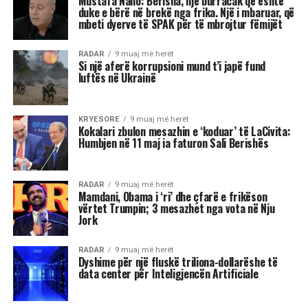
universi na fton të kërkojmë ekuilibër, të
rigjejmë veten dhe të marrim vendime që do të
na ndikojnë për muaj me radhë.
“Është ekuinoksi i vjeshtës, dita barazohet me
natën dhe na fton në reflektim”, tha Shehu, duke
nënvizuar se kjo javë do të shënohet nga
tensione, lëvizje të papritura, dinamizëm në
marrëdhënie dhe sfida ekonomike. Për disa
shenja, kjo është një javë premtuese që hap dyer
të reja, për të tjera, një moment i ndjeshëm ku
fati kërkon maturi dhe vetëpërmbajtje
Çdo shenjë do ta ndjejë këtë energji ndryshe nga
përplasjet emocionale të Dashit dhe pasiguritë e
Shigjetarit, te balancimi personal i Peshores dhe
fuqia komunikuese e Ujorit. Por një gjë është e