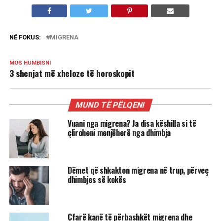
NË FOKUS:
MIGRENA
MOS HUMBISNI
3 shenjat më xheloze të horoskopit
MUND TË PËLQENI
Vuani nga migrena? Ja disa këshilla si të
çliroheni menjëherë nga dhimbja
Dëmet që shkakton migrena në trup, përveç
dhimbjes së kokës
Çfarë kanë të përbashkët migrena dhe