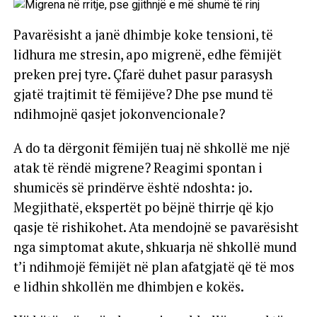
Pavarësisht a janë dhimbje koke tensioni, të
lidhura me stresin, apo migrenë, edhe fëmijët
preken prej tyre. Çfarë duhet pasur parasysh
gjatë trajtimit të fëmijëve? Dhe pse mund të
ndihmojnë qasjet jokonvencionale?
A do ta dërgonit fëmijën tuaj në shkollë me një
atak të rëndë migrene? Reagimi spontan i
shumicës së prindërve është ndoshta: jo.
Megjithatë, ekspertët po bëjnë thirrje që kjo
qasje të rishikohet. Ata mendojnë se pavarësisht
nga simptomat akute, shkuarja në shkollë mund
t’i ndihmojë fëmijët në plan afatgjatë që të mos
e lidhin shkollën me dhimbjen e kokës.