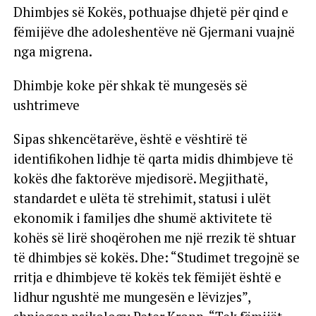
Dhimbjes së Kokës, pothuajse dhjetë për qind e
fëmijëve dhe adoleshentëve në Gjermani vuajnë
nga migrena.
Dhimbje koke për shkak të mungesës së
ushtrimeve
Sipas shkencëtarëve, është e vështirë të
identifikohen lidhje të qarta midis dhimbjeve të
kokës dhe faktorëve mjedisorë. Megjithatë,
standardet e ulëta të strehimit, statusi i ulët
ekonomik i familjes dhe shumë aktivitete të
kohës së lirë shoqërohen me një rrezik të shtuar
të dhimbjes së kokës. Dhe: “Studimet tregojnë se
rritja e dhimbjeve të kokës tek fëmijët është e
lidhur ngushtë me mungesën e lëvizjes”,