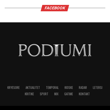
sigurt: qielli është në lëvizje dhe kush është i
gatshëm të dëgjojë mesazhet e tij, mund të dalë
më i fortë.
“Kemi një ditë të bukur. Është ekuinoksi i
vjeshtës. Dita barazohet me natën, dielli është
futur tashmë në Peshore. Dhe duke u futur Dielli
në Peshore kërkojmë një ekuilibrim sepse na
pret një dimër i gjatë përpara. E rëndësishme
është do të gjejmë një ekuilibër, por nesër futet
Marsi në Akrep, është futur edhe Mërkuri në
Peshore, ku takohet sot me hënën dhe do të kemi
shumë ndryshime, diskutime, kontakte dhe gjëra
të reja që na presin”, tha astrologia Meri Shehu.
Dashi, 2 yje: Përballet Dielli me Neptunin në
shenjën e tyre dhe Dashët do të kenë humbur