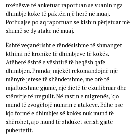
nxënësve të anketuar raportuan se vuanin nga
dhimbje koke të paktën një herë në muaj.
Pothuajse po aq raportuan se kishin përjetuar më
shumë se dy atake në muaj.
Është veçanërisht e rëndësishme të shmanget
kthimi në kronike të dhimbjeve të kokës.
Atëherë është e vështirë të heqësh qafe
dhimbjen. Prandaj mjekët rekomandojnë një
mënyrë jetese të shëndetshme, me orë të
mjaftueshme gjumë, një dietë të ekuilibruar dhe
stërvitje të rregullt. Në rastin e migrenës, kjo
mund të zvogëlojë numrin e atakeve. Edhe pse
kjo formë e dhimbjes së kokës nuk mund të
shërohet, ajo mund të zhduket sërish gjatë
pubertetit.