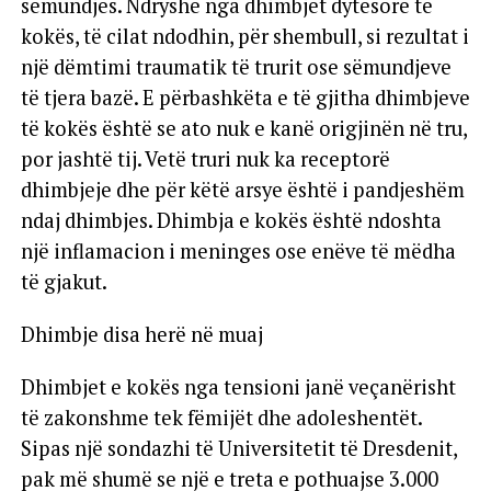
sëmundjes. Ndryshe nga dhimbjet dytësore të
kokës, të cilat ndodhin, për shembull, si rezultat i
një dëmtimi traumatik të trurit ose sëmundjeve
të tjera bazë. E përbashkëta e të gjitha dhimbjeve
të kokës është se ato nuk e kanë origjinën në tru,
por jashtë tij. Vetë truri nuk ka receptorë
dhimbjeje dhe për këtë arsye është i pandjeshëm
ndaj dhimbjes. Dhimbja e kokës është ndoshta
një inflamacion i meninges ose enëve të mëdha
të gjakut.
Dhimbje disa herë në muaj
Dhimbjet e kokës nga tensioni janë veçanërisht
të zakonshme tek fëmijët dhe adoleshentët.
Sipas një sondazhi të Universitetit të Dresdenit,
pak më shumë se një e treta e pothuajse 3.000