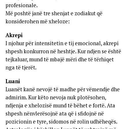
profesionale.
Më poshtë janë tre shenjat e zodiakut që
konsiderohen më xheloze:
Akrepi
I njohur për intensitetin e tij emocional, akrepi
shpesh konkurron në heshtje. Kur ndjen se është
tejkaluar, mund të mbajë mëri dhe të tërhiqet
nga të tjerët.
Luani
Luanët kanë nevojë të madhe për vëmendje dhe
admirim. Kur këto nevoja nuk plotësohen,
ndjenja e xhelozisë mund të bëhet e fortë. Ata
shpesh nënvlerësojnë ata që i sfidojnë në
pozicionin e tyre, sidomos në rolin udhëheqës.