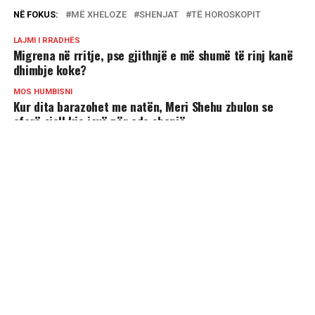
NË FOKUS:
MË XHELOZE
SHENJAT
TË HOROSKOPIT
LAJMI I RRADHËS
Migrena në rritje, pse gjithnjë e më shumë të rinj kanë
dhimbje koke?
MOS HUMBISNI
Kur dita barazohet me natën, Meri Shehu zbulon se
çfarë sjell kjo javë për çdo shenjë
MUND TË PËLQENI
4 shenjat më joshëse të horoskopit!
Shenjat që tregojnë se vuani nga ankthi –
Kujdesi që ju duhet
3 shenjat më kreative të horoskopit