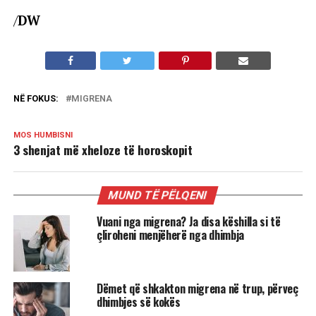
/
DW
NË FOKUS:
MIGRENA
MOS HUMBISNI
3 shenjat më xheloze të horoskopit
MUND TË PËLQENI
Vuani nga migrena? Ja disa këshilla si të
çliroheni menjëherë nga dhimbja
Dëmet që shkakton migrena në trup, përveç
dhimbjes së kokës