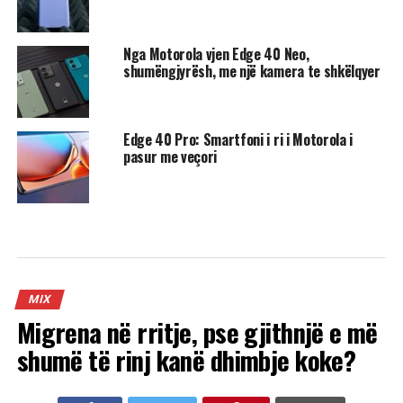
Nga Motorola vjen Edge 40 Neo,
shumëngjyrësh, me një kamera te shkëlqyer
Edge 40 Pro: Smartfoni i ri i Motorola i
pasur me veçori
MIX
Migrena në rritje, pse gjithnjë e më
shumë të rinj kanë dhimbje koke?