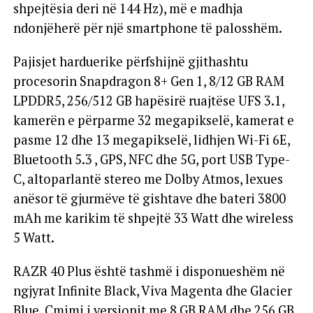
shpejtësia deri në 144 Hz), më e madhja
ndonjëherë për një smartphone të palosshëm.
Pajisjet harduerike përfshijnë gjithashtu
procesorin Snapdragon 8+ Gen 1, 8/12 GB RAM
LPDDR5, 256/512 GB hapësirë ​​ruajtëse UFS 3.1,
kamerën e përparme 32 megapikselë, kamerat e
pasme 12 dhe 13 megapikselë, lidhjen Wi-Fi 6E,
Bluetooth 5.3 , GPS, NFC dhe 5G, port USB Type-
C, altoparlantë stereo me Dolby Atmos, lexues
anësor të gjurmëve të gishtave dhe bateri 3800
mAh me karikim të shpejtë 33 Watt dhe wireless
5 Watt.
RAZR 40 Plus është tashmë i disponueshëm në
ngjyrat Infinite Black, Viva Magenta dhe Glacier
Blue. Çmimi i versionit me 8 GB RAM dhe 256 GB