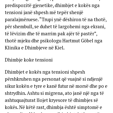
predispozitë gjenetike, dhimbjet e kokës nga
tensioni janë shpesh më tepër shenjë
paralajmëruese. “Trupi ynë dëshiron të na thotë,
për shembull, se duhet të largohemi nga ekrani,
të lëvizim dhe të marrim pak ajër të pastër”,
thotë mjeku dhe psikologu Hartmut Göbel nga
Klinika e Dhimbjeve në Kiel.
Dhimbje koke tensioni
Dhimbjet e kokës nga tensioni shpesh
përshkruhen nga personat që vuajnë si ndjenjë
sikur kokën e tyre e kanë futur në morsë dhe po e
shtrydhin. Ashtu si migrena, ato janë një nga të
ashtuquajturat llojet kryesore të dhimbjes së
kokës. Në këtë rast, dhimbja është simptomë e