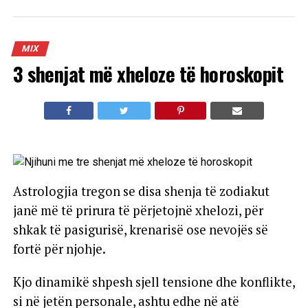
MIX
3 shenjat më xheloze të horoskopit
Astrologjia tregon se disa shenja të zodiakut
janë më të prirura të përjetojnë xhelozi, për
shkak të pasigurisë, krenarisë ose nevojës së
fortë për njohje.
Kjo dinamikë shpesh sjell tensione dhe konflikte,
si në jetën personale, ashtu edhe në atë