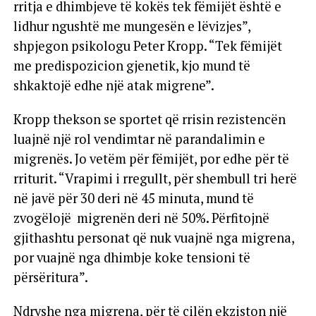
rritja e dhimbjeve të kokës tek fëmijët është e
lidhur ngushtë me mungesën e lëvizjes”,
shpjegon psikologu Peter Kropp. “Tek fëmijët
me predispozicion gjenetik, kjo mund të
shkaktojë edhe një atak migrene”.
Kropp thekson se sportet që rrisin rezistencën
luajnë një rol vendimtar në parandalimin e
migrenës. Jo vetëm për fëmijët, por edhe për të
rriturit. “Vrapimi i rregullt, për shembull tri herë
në javë për 30 deri në 45 minuta, mund të
zvogëlojë migrenën deri në 50%. Përfitojnë
gjithashtu personat që nuk vuajnë nga migrena,
por vuajnë nga dhimbje koke tensioni të
përsëritura”.
Ndryshe nga migrena, për të cilën ekziston një