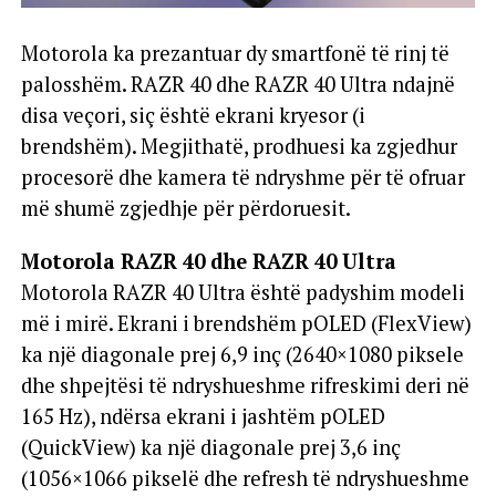
Motorola ka prezantuar dy smartfonë të rinj të
palosshëm. RAZR 40 dhe RAZR 40 Ultra ndajnë
disa veçori, siç është ekrani kryesor (i
brendshëm). Megjithatë, prodhuesi ka zgjedhur
procesorë dhe kamera të ndryshme për të ofruar
më shumë zgjedhje për përdoruesit.
Motorola RAZR 40 dhe RAZR 40 Ultra
Motorola RAZR 40 Ultra është padyshim modeli
më i mirë. Ekrani i brendshëm pOLED (FlexView)
ka një diagonale prej 6,9 inç (2640×1080 piksele
dhe shpejtësi të ndryshueshme rifreskimi deri në
165 Hz), ndërsa ekrani i jashtëm pOLED
(QuickView) ka një diagonale prej 3,6 inç
(1056×1066 pikselë dhe refresh të ndryshueshme