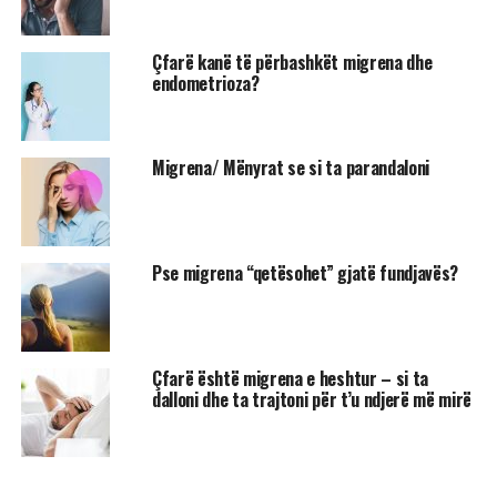
Çfarë kanë të përbashkët migrena dhe
endometrioza?
Migrena/ Mënyrat se si ta parandaloni
Pse migrena “qetësohet” gjatë fundjavës?
Çfarë është migrena e heshtur – si ta
dalloni dhe ta trajtoni për t’u ndjerë më mirë