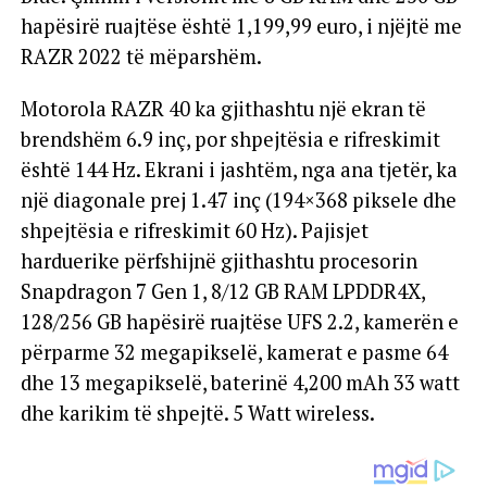
hapësirë ​​ruajtëse është 1,199,99 euro, i njëjtë me
RAZR 2022 të mëparshëm.
Motorola RAZR 40 ka gjithashtu një ekran të
brendshëm 6.9 inç, por shpejtësia e rifreskimit
është 144 Hz. Ekrani i jashtëm, nga ana tjetër, ka
një diagonale prej 1.47 inç (194×368 piksele dhe
shpejtësia e rifreskimit 60 Hz). Pajisjet
harduerike përfshijnë gjithashtu procesorin
Snapdragon 7 Gen 1, 8/12 GB RAM LPDDR4X,
128/256 GB hapësirë ​​ruajtëse UFS 2.2, kamerën e
përparme 32 megapikselë, kamerat e pasme 64
dhe 13 megapikselë, baterinë 4,200 mAh 33 watt
dhe karikim të shpejtë. 5 Watt wireless.