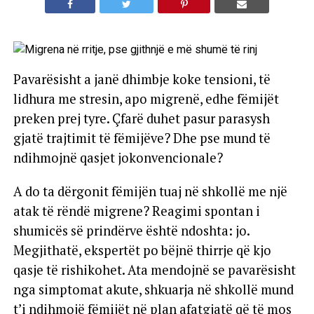
Pavarësisht a janë dhimbje koke tensioni, të
lidhura me stresin, apo migrenë, edhe fëmijët
preken prej tyre. Çfarë duhet pasur parasysh
gjatë trajtimit të fëmijëve? Dhe pse mund të
ndihmojnë qasjet jokonvencionale?
A do ta dërgonit fëmijën tuaj në shkollë me një
atak të rëndë migrene? Reagimi spontan i
shumicës së prindërve është ndoshta: jo.
Megjithatë, ekspertët po bëjnë thirrje që kjo
qasje të rishikohet. Ata mendojnë se pavarësisht
nga simptomat akute, shkuarja në shkollë mund
t’i ndihmojë fëmijët në plan afatgjatë që të mos