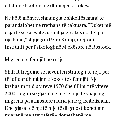
e lidhin shkollën me dhimbjen e kokës.
Në këtë mënyrë, shmangia e shkollës mund të
parandalohet në rrethana të caktuara. “Duket më
e qartë se sa është: dhimbja e kokës ndalet pas
një kohe,” shpjegon Peter Kropp, drejtor i
Institutit për Psikologjinë Mjekësore në Rostock.
Migrena te fëmijët në rritje
Shifrat tregojnë se nevojiten strategji të reja për
të luftuar dhimbjen e kokës tek fëmijët. Një
krahasim midis viteve 1970 dhe fillimit të viteve
2000 tregon se gjasat që një fëmijë të vuajë nga
migrena pa atmosferë (aur)a janë gjashtëfishuar.
Dhe gjasat që një fëmijë të diagnostikohet me
migrenë me atmosferë – domethënë me