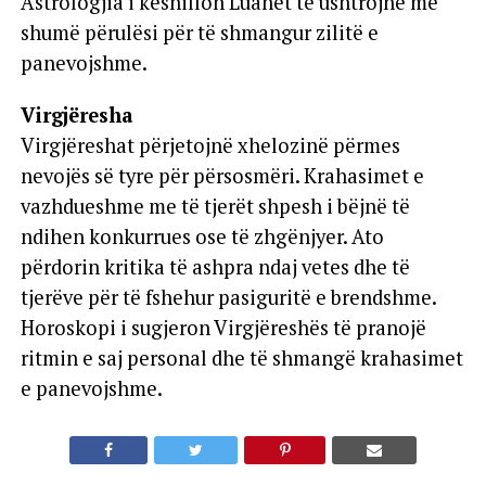
Astrologjia i këshillon Luanët të ushtrojnë më
shumë përulësi për të shmangur zilitë e
panevojshme.
Virgjëresha
Virgjëreshat përjetojnë xhelozinë përmes
nevojës së tyre për përsosmëri. Krahasimet e
vazhdueshme me të tjerët shpesh i bëjnë të
ndihen konkurrues ose të zhgënjyer. Ato
përdorin kritika të ashpra ndaj vetes dhe të
tjerëve për të fshehur pasiguritë e brendshme.
Horoskopi i sugjeron Virgjëreshës të pranojë
ritmin e saj personal dhe të shmangë krahasimet
e panevojshme.