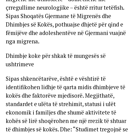
çrregullime neurologjike – është rritur tetëfish.
Sipas Shoqatës Gjermane të Migrenës dhe
Dhimbjes së Kokës, pothuajse dhjetë për qind e
fëmijëve dhe adoleshentëve në Gjermani vuajnë
nga migrena.
Dhimbje koke për shkak të mungesës së
ushtrimeve
Sipas shkencëtarëve, është e vështirë të
identifikohen lidhje të qarta midis dhimbjeve të
kokës dhe faktorëve mjedisorë. Megjithatë,
standardet e ulëta të strehimit, statusi i ulët
ekonomik i familjes dhe shumë aktivitete të
kohës së lirë shoqërohen me një rrezik të shtuar
të dhimbjes së kokës. Dhe: “Studimet tregojnë se