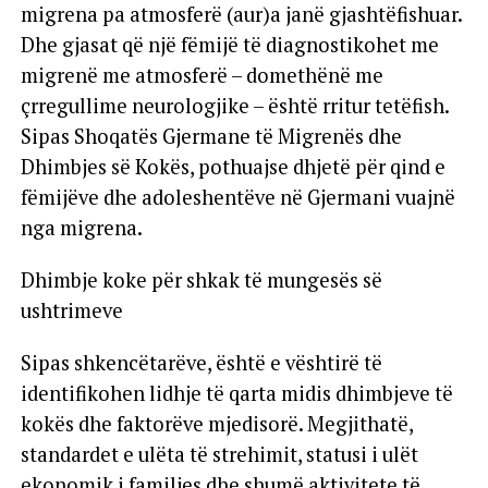
migrena pa atmosferë (aur)a janë gjashtëfishuar.
Dhe gjasat që një fëmijë të diagnostikohet me
migrenë me atmosferë – domethënë me
çrregullime neurologjike – është rritur tetëfish.
Sipas Shoqatës Gjermane të Migrenës dhe
Dhimbjes së Kokës, pothuajse dhjetë për qind e
fëmijëve dhe adoleshentëve në Gjermani vuajnë
nga migrena.
Dhimbje koke për shkak të mungesës së
ushtrimeve
Sipas shkencëtarëve, është e vështirë të
identifikohen lidhje të qarta midis dhimbjeve të
kokës dhe faktorëve mjedisorë. Megjithatë,
standardet e ulëta të strehimit, statusi i ulët
ekonomik i familjes dhe shumë aktivitete të