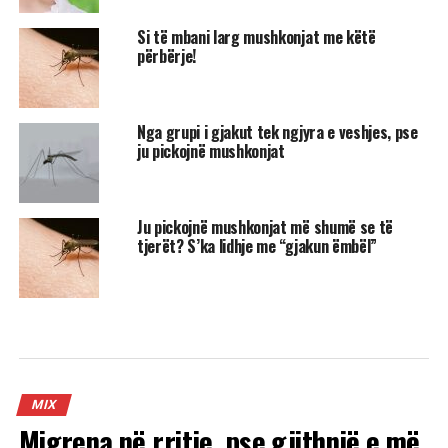
Si të mbani larg mushkonjat me këtë
përbërje!
Nga grupi i gjakut tek ngjyra e veshjes, pse
ju pickojnë mushkonjat
Ju pickojnë mushkonjat më shumë se të
tjerët? S’ka lidhje me “gjakun ëmbël”
MIX
Migrena në rritje, pse gjithnjë e më