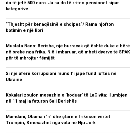
do të jetë 500 euro. Ja sa do të rriten pensionet sipas
kategorive
“Thjesht për kënaqësinë e shqipes”/ Rama njofton
botimin e një libri
Mustafa Nano: Berisha, një burracak që është duke e bërë
në brekë nga frika. Një i mbaruar, që mbeti dyerve të SPAK
për të mbrojtur fëmijët
Si një aferë korrupsioni mund t’i japë fund luftës në
Ukrainë
Kokalari zbulon mesazhin e ‘koduar’ të LaCivita: Humbjen
në 11 maj ia faturon Sali Berishës
Mamdani, Obama i ‘ri’ dhe çfarë e frikëson vërtet
Trumpin; 3 mesazhet nga vota në Nju Jork