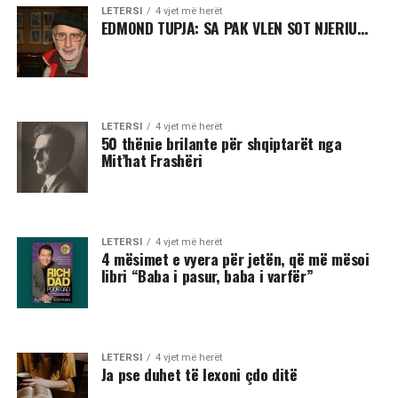
LETERSI
4 vjet më herët
EDMOND TUPJA: SA PAK VLEN SOT NJERIU…
LETERSI
4 vjet më herët
50 thënie brilante për shqiptarët nga
Mit’hat Frashëri
LETERSI
4 vjet më herët
4 mësimet e vyera për jetën, që më mësoi
libri “Baba i pasur, baba i varfër”
LETERSI
4 vjet më herët
Ja pse duhet të lexoni çdo ditë