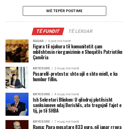
MË TEPËR POSTIME
TË FUNDIT
TË LEXUAR
RADAR
4 javë më herët
Figura të njohura të komunitetit çam
mbështesin riorganizimin e Shoqatës Patriotike
Çamëria
KRYESORE
2 muaj më herët
Pasarelë-protesta: shto ujë e shto miell, e ka
humbur fillin.
KRYESORE
4 muaj më herët
Ish Sekretari Blinken: U qëndroj plotësisht
sanksioneve ndaj Berishës, ato tregojnë fajet e
tij, jo të SHBA
KRYESORE
7 muaj më herët
Rama: Paga mesatare 833 euro, në janar rroga