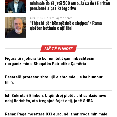
minimale do të jetë 500 euro. Ja sa do të rriten
pensionet sipas kategorive
KRYESORE
9 muaj më herët
“Thjesht për kënaqësinë e shqipes”/ Rama
njofton botimin e një libri
MË TË FUNDIT
Figura të njohura të komunitetit çam mbështesin
riorganizimin e Shoqatës Patriotike Çamëria
Pasarelë-protesta: shto ujë e shto miell, e ka humbur
fillin.
Ish Sekretari Blinken: U qëndroj plotësisht sanksioneve
ndaj Berishës, ato tregojnë fajet e tij, jo të SHBA
Rama: Paga mesatare 833 euro, në janar rroga minimale