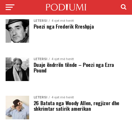
LETERSI
4 vjet më herët
Poezi nga Frederik Rreshpja
LETERSI
4 vjet më herët
Duaje ëndrrën tënde – Poezi nga Ezra
Pound
LETERSI
4 vjet më herët
26 Batuta nga Woody Allen, regjizor dhe
shkrimtar satirik amerikan