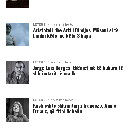
LETERSI
4 vjet më herët
Aristoteli dhe Arti i Bindjes: Mësoni si të
bindni këdo me këto 3 hapa
LETERSI
4 vjet më herët
Jorge Luis Borges, thëniet më të bukura të
shkrimtarit të madh
LETERSI
4 vjet më herët
Kush është shkrimtarja franceze, Annie
Ernaux, që fitoi Nobelin