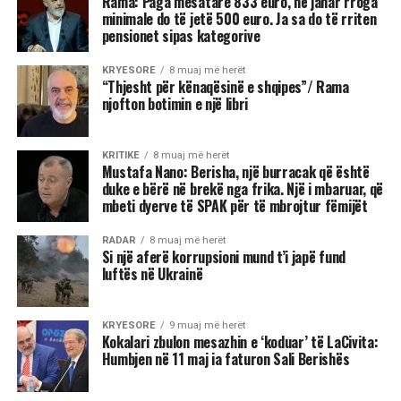
Rama: Paga mesatare 833 euro, në janar rroga
minimale do të jetë 500 euro. Ja sa do të rriten
pensionet sipas kategorive
KRYESORE
8 muaj më herët
“Thjesht për kënaqësinë e shqipes”/ Rama
njofton botimin e një libri
KRITIKE
8 muaj më herët
Mustafa Nano: Berisha, një burracak që është
duke e bërë në brekë nga frika. Një i mbaruar, që
mbeti dyerve të SPAK për të mbrojtur fëmijët
RADAR
8 muaj më herët
Si një aferë korrupsioni mund t’i japë fund
luftës në Ukrainë
KRYESORE
9 muaj më herët
Kokalari zbulon mesazhin e ‘koduar’ të LaCivita:
Humbjen në 11 maj ia faturon Sali Berishës