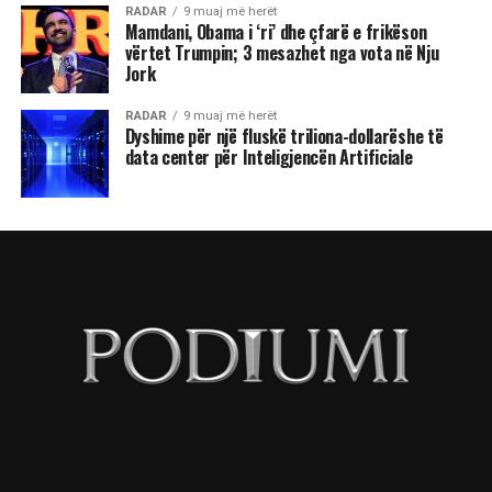
RADAR
9 muaj më herët
Mamdani, Obama i ‘ri’ dhe çfarë e frikëson
vërtet Trumpin; 3 mesazhet nga vota në Nju
Jork
RADAR
9 muaj më herët
Dyshime për një fluskë triliona-dollarëshe të
data center për Inteligjencën Artificiale