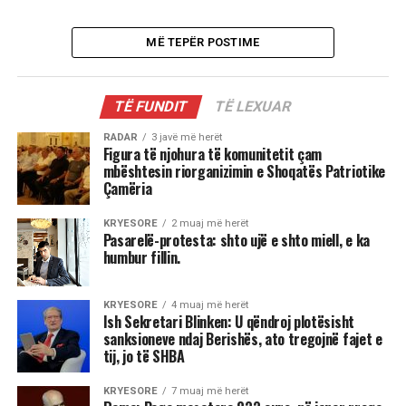
MË TEPËR POSTIME
TË FUNDIT
TË LEXUAR
RADAR
3 javë më herët
Figura të njohura të komunitetit çam
mbështesin riorganizimin e Shoqatës Patriotike
Çamëria
KRYESORE
2 muaj më herët
Pasarelë-protesta: shto ujë e shto miell, e ka
humbur fillin.
KRYESORE
4 muaj më herët
Ish Sekretari Blinken: U qëndroj plotësisht
sanksioneve ndaj Berishës, ato tregojnë fajet e
tij, jo të SHBA
KRYESORE
7 muaj më herët