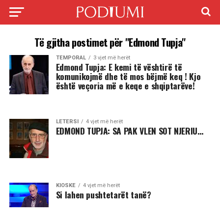
Të gjitha postimet për "Edmond Tupja"
TEMPORAL
3 vjet më herët
Edmond Tupja: E kemi të vështirë të
komunikojmë dhe të mos bëjmë keq ! Kjo
është veçoria më e keqe e shqiptarëve!
LETERSI
4 vjet më herët
EDMOND TUPJA: SA PAK VLEN SOT NJERIU…
KIOSKE
4 vjet më herët
Si lahen pushtetarët tanë?