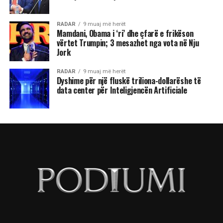
RADAR
9 muaj më herët
Mamdani, Obama i ‘ri’ dhe çfarë e frikëson
vërtet Trumpin; 3 mesazhet nga vota në Nju
Jork
RADAR
9 muaj më herët
Dyshime për një fluskë triliona-dollarëshe të
data center për Inteligjencën Artificiale