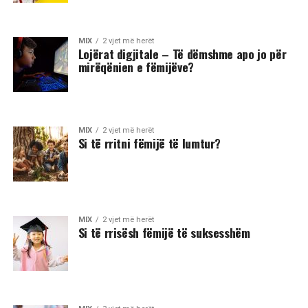
MIX
2 vjet më herët
Lojërat digjitale – Të dëmshme apo jo për
mirëqënien e fëmijëve?
MIX
2 vjet më herët
Si të rritni fëmijë të lumtur?
MIX
2 vjet më herët
Si të rrisësh fëmijë të suksesshëm