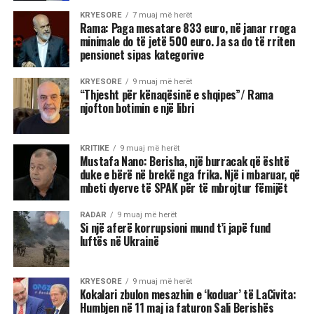
KRYESORE
7 muaj më herët
Rama: Paga mesatare 833 euro, në janar rroga
minimale do të jetë 500 euro. Ja sa do të rriten
pensionet sipas kategorive
KRYESORE
9 muaj më herët
“Thjesht për kënaqësinë e shqipes”/ Rama
njofton botimin e një libri
KRITIKE
9 muaj më herët
Mustafa Nano: Berisha, një burracak që është
duke e bërë në brekë nga frika. Një i mbaruar, që
mbeti dyerve të SPAK për të mbrojtur fëmijët
RADAR
9 muaj më herët
Si një aferë korrupsioni mund t’i japë fund
luftës në Ukrainë
KRYESORE
9 muaj më herët
Kokalari zbulon mesazhin e ‘koduar’ të LaCivita:
Humbjen në 11 maj ia faturon Sali Berishës