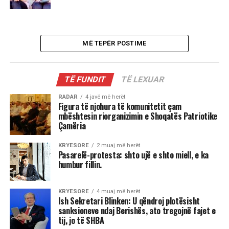
MË TEPËR POSTIME
TË FUNDIT
TË LEXUAR
RADAR
4 javë më herët
Figura të njohura të komunitetit çam
mbështesin riorganizimin e Shoqatës Patriotike
Çamëria
KRYESORE
2 muaj më herët
Pasarelë-protesta: shto ujë e shto miell, e ka
humbur fillin.
KRYESORE
4 muaj më herët
Ish Sekretari Blinken: U qëndroj plotësisht
sanksioneve ndaj Berishës, ato tregojnë fajet e
tij, jo të SHBA