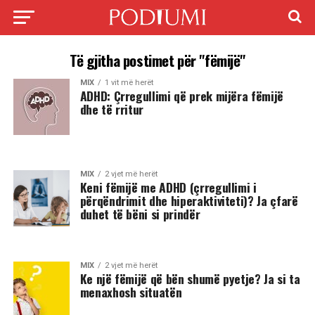
Të gjitha postimet për "fëmijë"
MIX
1 vit më herët
ADHD: Çrregullimi që prek mijëra fëmijë
dhe të rritur
MIX
2 vjet më herët
Keni fëmijë me ADHD (çrregullimi i
përqëndrimit dhe hiperaktiviteti)? Ja çfarë
duhet të bëni si prindër
MIX
2 vjet më herët
Ke një fëmijë që bën shumë pyetje? Ja si ta
menaxhosh situatën