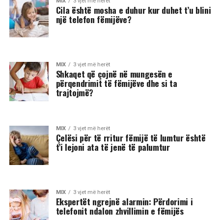
MIX
3 vjet më herët
Cila është mosha e duhur kur duhet t’u blini
një telefon fëmijëve?
MIX
3 vjet më herët
Shkaqet që çojnë në mungesën e
përqendrimit të fëmijëve dhe si ta
trajtojmë?
MIX
3 vjet më herët
Çelësi për të rritur fëmijë të lumtur është
t’i lejoni ata të jenë të palumtur
MIX
3 vjet më herët
Ekspertët ngrejnë alarmin: Përdorimi i
telefonit ndalon zhvillimin e fëmijës