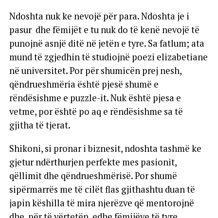
Ndoshta nuk ke nevojë për para. Ndoshta je i
pasur dhe fëmijët e tu nuk do të kenë nevojë të
punojnë asnjë ditë në jetën e tyre. Sa fatlum; ata
mund të zgjedhin të studiojnë poezi elizabetiane
në universitet. Por për shumicën prej nesh,
qëndrueshmëria është pjesë shumë e
rëndësishme e puzzle-it. Nuk është pjesa e
vetme, por është po aq e rëndësishme sa të
gjitha të tjerat.
Shikoni, si pronar i biznesit, ndoshta tashmë ke
gjetur ndërthurjen perfekte mes pasionit,
qëllimit dhe qëndrueshmërisë. Por shumë
sipërmarrës me të cilët flas gjithashtu duan të
japin këshilla të mira njerëzve që mentorojnë
dhe, për të vërtetën, edhe fëmijëve të tyre.