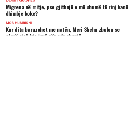
LAJMI I RRADHËS
Migrena në rritje, pse gjithnjë e më shumë të rinj kanë
dhimbje koke?
MOS HUMBISNI
Kur dita barazohet me natën, Meri Shehu zbulon se
çfarë sjell kjo javë për çdo shenjë
MUND TË PËLQENI
4 shenjat më joshëse të horoskopit!
Shenjat që tregojnë se vuani nga ankthi –
Kujdesi që ju duhet
3 shenjat më kreative të horoskopit