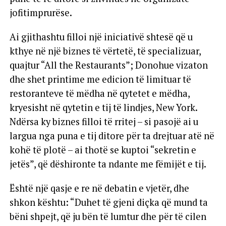
jofitimprurëse.
Ai gjithashtu filloi një iniciativë shtesë që u
kthye në një biznes të vërtetë, të specializuar,
quajtur “All the Restaurants”; Donohue vizaton
dhe shet printime me edicion të limituar të
restoranteve të mëdha në qytetet e mëdha,
kryesisht në qytetin e tij të lindjes, New York.
Ndërsa ky biznes filloi të rritej – si pasojë ai u
largua nga puna e tij ditore për ta drejtuar atë në
kohë të plotë – ai thotë se kuptoi “sekretin e
jetës”, që dëshironte ta ndante me fëmijët e tij.
Është një qasje e re në debatin e vjetër, dhe
shkon kështu: “Duhet të gjeni diçka që mund ta
bëni shpejt, që ju bën të lumtur dhe për të cilen