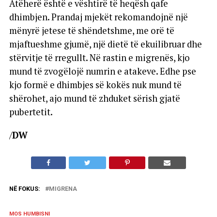
Atëherë është e vështirë të heqësh qafe
dhimbjen. Prandaj mjekët rekomandojnë një
mënyrë jetese të shëndetshme, me orë të
mjaftueshme gjumë, një dietë të ekuilibruar dhe
stërvitje të rregullt. Në rastin e migrenës, kjo
mund të zvogëlojë numrin e atakeve. Edhe pse
kjo formë e dhimbjes së kokës nuk mund të
shërohet, ajo mund të zhduket sërish gjatë
pubertetit.
/
DW
NË FOKUS:
MIGRENA
MOS HUMBISNI