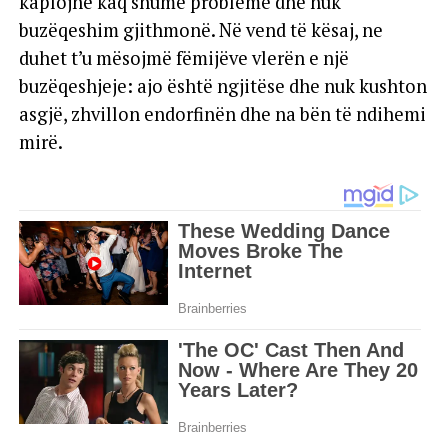
kaplojnë kaq shumë probleme dhe nuk
buzëqeshim gjithmonë. Në vend të kësaj, ne
duhet t’u mësojmë fëmijëve vlerën e një
buzëqeshjeje: ajo është ngjitëse dhe nuk kushton
asgjë, zhvillon endorfinën dhe na bën të ndihemi
mirë.