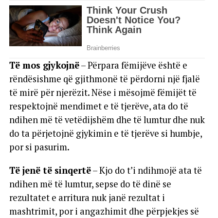
Të mos gjykojnë
– Përpara fëmijëve është e
rëndësishme që gjithmonë të përdorni një fjalë
të mirë për njerëzit. Nëse i mësojmë fëmijët të
respektojnë mendimet e të tjerëve, ata do të
ndihen më të vetëdijshëm dhe të lumtur dhe nuk
do ta përjetojnë gjykimin e të tjerëve si humbje,
por si pasurim.
Të jenë të sinqertë
– Kjo do t’i ndihmojë ata të
ndihen më të lumtur, sepse do të dinë se
rezultatet e arritura nuk janë rezultat i
mashtrimit, por i angazhimit dhe përpjekjes së