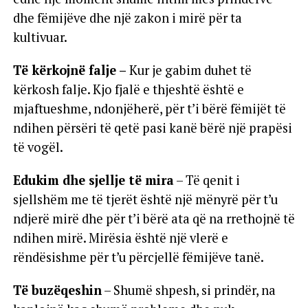
dhe fëmijëve dhe një zakon i mirë për ta
kultivuar.
Të kërkojnë falje –
Kur je gabim duhet të
kërkosh falje. Kjo fjalë e thjeshtë është e
mjaftueshme, ndonjëherë, për t’i bërë fëmijët të
ndihen përsëri të qetë pasi kanë bërë një prapësi
të vogël.
Edukim dhe sjellje të mira
– Të qenit i
sjellshëm me të tjerët është një mënyrë për t’u
ndjerë mirë dhe për t’i bërë ata që na rrethojnë të
ndihen mirë. Mirësia është një vlerë e
rëndësishme për t’u përcjellë fëmijëve tanë.
Të buzëqeshin
– Shumë shpesh, si prindër, na