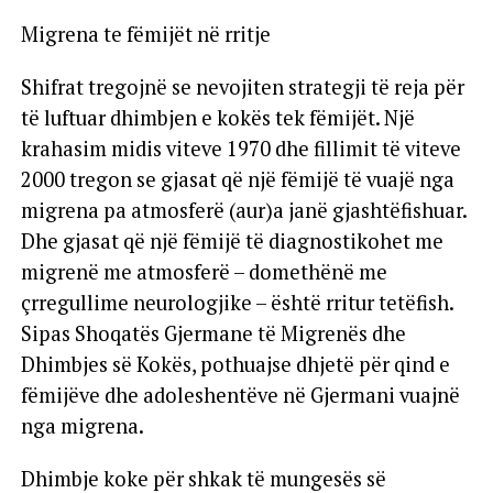
Migrena te fëmijët në rritje
Shifrat tregojnë se nevojiten strategji të reja për
të luftuar dhimbjen e kokës tek fëmijët. Një
krahasim midis viteve 1970 dhe fillimit të viteve
2000 tregon se gjasat që një fëmijë të vuajë nga
migrena pa atmosferë (aur)a janë gjashtëfishuar.
Dhe gjasat që një fëmijë të diagnostikohet me
migrenë me atmosferë – domethënë me
çrregullime neurologjike – është rritur tetëfish.
Sipas Shoqatës Gjermane të Migrenës dhe
Dhimbjes së Kokës, pothuajse dhjetë për qind e
fëmijëve dhe adoleshentëve në Gjermani vuajnë
nga migrena.
Dhimbje koke për shkak të mungesës së