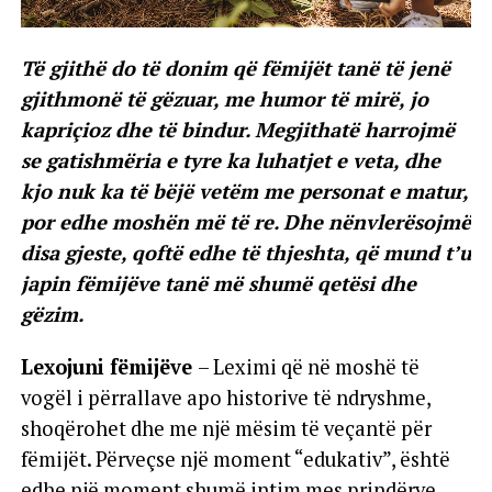
Të gjithë do të donim që fëmijët tanë të jenë
gjithmonë të gëzuar, me humor të mirë, jo
kapriçioz dhe të bindur. Megjithatë harrojmë
se gatishmëria e tyre ka luhatjet e veta, dhe
kjo nuk ka të bëjë vetëm me personat e matur,
por edhe moshën më të re. Dhe nënvlerësojmë
disa gjeste, qoftë edhe të thjeshta, që mund t’u
japin fëmijëve tanë më shumë qetësi dhe
gëzim.
Lexojuni fëmijëve
– Leximi që në moshë të
vogël i përrallave apo historive të ndryshme,
shoqërohet dhe me një mësim të veçantë për
fëmijët. Përveçse një moment “edukativ”, është
edhe një moment shumë intim mes prindërve