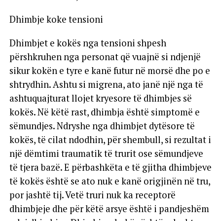
Dhimbje koke tensioni
Dhimbjet e kokës nga tensioni shpesh
përshkruhen nga personat që vuajnë si ndjenjë
sikur kokën e tyre e kanë futur në morsë dhe po e
shtrydhin. Ashtu si migrena, ato janë një nga të
ashtuquajturat llojet kryesore të dhimbjes së
kokës. Në këtë rast, dhimbja është simptomë e
sëmundjes. Ndryshe nga dhimbjet dytësore të
kokës, të cilat ndodhin, për shembull, si rezultat i
një dëmtimi traumatik të trurit ose sëmundjeve
të tjera bazë. E përbashkëta e të gjitha dhimbjeve
të kokës është se ato nuk e kanë origjinën në tru,
por jashtë tij. Vetë truri nuk ka receptorë
dhimbjeje dhe për këtë arsye është i pandjeshëm