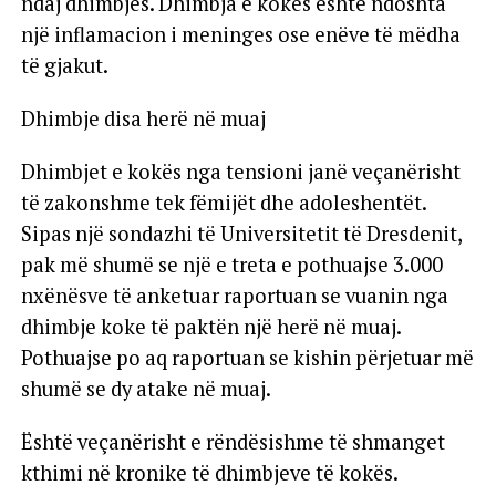
ndaj dhimbjes. Dhimbja e kokës është ndoshta
një inflamacion i meninges ose enëve të mëdha
të gjakut.
Dhimbje disa herë në muaj
Dhimbjet e kokës nga tensioni janë veçanërisht
të zakonshme tek fëmijët dhe adoleshentët.
Sipas një sondazhi të Universitetit të Dresdenit,
pak më shumë se një e treta e pothuajse 3.000
nxënësve të anketuar raportuan se vuanin nga
dhimbje koke të paktën një herë në muaj.
Pothuajse po aq raportuan se kishin përjetuar më
shumë se dy atake në muaj.
Është veçanërisht e rëndësishme të shmanget
kthimi në kronike të dhimbjeve të kokës.