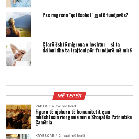
Pse migrena “qetësohet” gjatë fundjavës?
Çfarë është migrena e heshtur – si ta
dalloni dhe ta trajtoni për t’u ndjerë më mirë
MIX
3 shenjat më xheloze të horoskopit