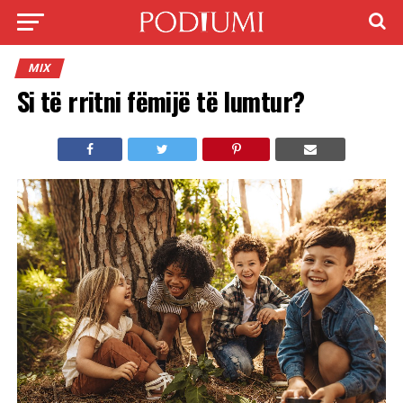
MIX
Si të rritni fëmijë të lumtur?