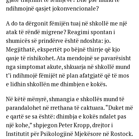
ndihmojnë qasjet jokonvencionale?
A do ta dërgonit fëmijën tuaj në shkollë me një
atak të rëndë migrene? Reagimi spontan i
shumicës së prindërve është ndoshta: jo.
Megjithatë, ekspertët po bëjnë thirrje që kjo
qasje të rishikohet. Ata mendojnë se pavarësisht
nga simptomat akute, shkuarja në shkollë mund
t’i ndihmojë fëmijët në plan afatgjatë që të mos
e lidhin shkollën me dhimbjen e kokës.
Në këtë mënyrë, shmangia e shkollës mund të
parandalohet në rrethana të caktuara. “Duket më
e qartë se sa është: dhimbja e kokës ndalet pas
një kohe,” shpjegon Peter Kropp, drejtor i
Institutit për Psikologjinë Mjekësore në Rostock.