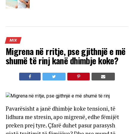
MIX
Migrena në rritje, pse gjithnjë e më
shumë të rinj kanë dhimbje koke?
Pavarësisht a janë dhimbje koke tensioni, të
lidhura me stresin, apo migrenë, edhe fëmijët
preken prej tyre. Çfarë duhet pasur parasysh
gjatë trajtimit të fëmijëve? Dhe pse mund të