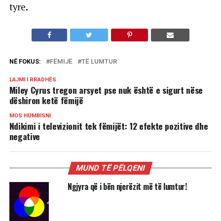
tyre.
NË FOKUS:
FËMIJË
TË LUMTUR
LAJMI I RRADHËS
Miley Cyrus tregon arsyet pse nuk është e sigurt nëse
dëshiron ketë fëmijë
MOS HUMBISNI
Ndikimi i televizionit tek fëmijët: 12 efekte pozitive dhe
negative
MUND TË PËLQENI
Ngjyra që i bën njerëzit më të lumtur!