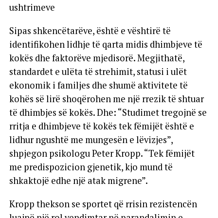
ushtrimeve
Sipas shkencëtarëve, është e vështirë të
identifikohen lidhje të qarta midis dhimbjeve të
kokës dhe faktorëve mjedisorë. Megjithatë,
standardet e ulëta të strehimit, statusi i ulët
ekonomik i familjes dhe shumë aktivitete të
kohës së lirë shoqërohen me një rrezik të shtuar
të dhimbjes së kokës. Dhe: “Studimet tregojnë se
rritja e dhimbjeve të kokës tek fëmijët është e
lidhur ngushtë me mungesën e lëvizjes”,
shpjegon psikologu Peter Kropp. “Tek fëmijët
me predispozicion gjenetik, kjo mund të
shkaktojë edhe një atak migrene”.
Kropp thekson se sportet që rrisin rezistencën
luajnë një rol vendimtar në parandalimin e