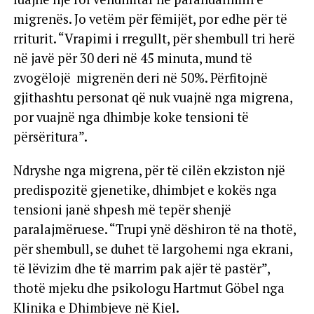
migrenës. Jo vetëm për fëmijët, por edhe për të
rriturit. “Vrapimi i rregullt, për shembull tri herë
në javë për 30 deri në 45 minuta, mund të
zvogëlojë migrenën deri në 50%. Përfitojnë
gjithashtu personat që nuk vuajnë nga migrena,
por vuajnë nga dhimbje koke tensioni të
përsëritura”.
Ndryshe nga migrena, për të cilën ekziston një
predispozitë gjenetike, dhimbjet e kokës nga
tensioni janë shpesh më tepër shenjë
paralajmëruese. “Trupi ynë dëshiron të na thotë,
për shembull, se duhet të largohemi nga ekrani,
të lëvizim dhe të marrim pak ajër të pastër”,
thotë mjeku dhe psikologu Hartmut Göbel nga
Klinika e Dhimbjeve në Kiel.