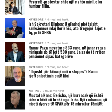
Astrologjia tregon se disa shenja të zodiakut
janë më të prirura të përjetojnë xhelozi, për
shkak të pasigurisë, krenarisë ose nevojës së
fortë për njohje.
Kjo dinamikë shpesh sjell tensione dhe konflikte,
si në jetën personale, ashtu edhe në atë
profesionale.
Më poshtë janë tre shenjat e zodiakut që
konsiderohen më xheloze:
Akrepi
I njohur për intensitetin e tij emocional, akrepi
shpesh konkurron në heshtje. Kur ndjen se është