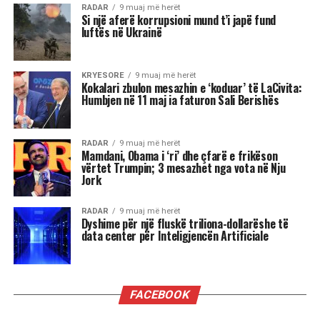
tejkaluar, mund të mbajë mëri dhe të tërhiqet
nga të tjerët.
Luani
Luanët kanë nevojë të madhe për vëmendje dhe
admirim. Kur këto nevoja nuk plotësohen,
ndjenja e xhelozisë mund të bëhet e fortë. Ata
shpesh nënvlerësojnë ata që i sfidojnë në
pozicionin e tyre, sidomos në rolin udhëheqës.
Astrologjia i këshillon Luanët të ushtrojnë më
shumë përulësi për të shmangur zilitë e
panevojshme.
Virgjëresha
Virgjëreshat përjetojnë xhelozinë përmes
nevojës së tyre për përsosmëri. Krahasimet e
vazhdueshme me të tjerët shpesh i bëjnë të