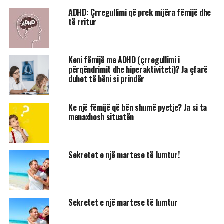
ADHD: Çrregullimi që prek mijëra fëmijë dhe
të rritur
Keni fëmijë me ADHD (çrregullimi i
përqëndrimit dhe hiperaktiviteti)? Ja çfarë
duhet të bëni si prindër
Ke një fëmijë që bën shumë pyetje? Ja si ta
menaxhosh situatën
Sekretet e një martese të lumtur!
Sekretet e një martese të lumtur