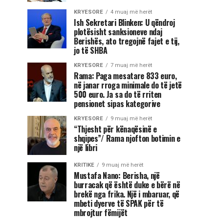
KRYESORE
4 muaj më herët
Ish Sekretari Blinken: U qëndroj
plotësisht sanksioneve ndaj
Berishës, ato tregojnë fajet e tij,
jo të SHBA
KRYESORE
7 muaj më herët
Rama: Paga mesatare 833 euro,
në janar rroga minimale do të jetë
500 euro. Ja sa do të rriten
pensionet sipas kategorive
KRYESORE
9 muaj më herët
“Thjesht për kënaqësinë e
shqipes”/ Rama njofton botimin e
një libri
KRITIKE
9 muaj më herët
Mustafa Nano: Berisha, një
burracak që është duke e bërë në
brekë nga frika. Një i mbaruar, që
mbeti dyerve të SPAK për të
mbrojtur fëmijët