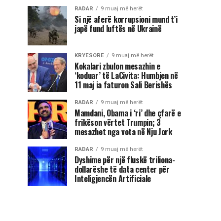
RADAR
9 muaj më herët
Si një aferë korrupsioni mund t’i
japë fund luftës në Ukrainë
KRYESORE
9 muaj më herët
Kokalari zbulon mesazhin e
‘koduar’ të LaCivita: Humbjen në
11 maj ia faturon Sali Berishës
RADAR
9 muaj më herët
Mamdani, Obama i ‘ri’ dhe çfarë e
frikëson vërtet Trumpin; 3
mesazhet nga vota në Nju Jork
RADAR
9 muaj më herët
Dyshime për një fluskë triliona-
dollarëshe të data center për
Inteligjencën Artificiale