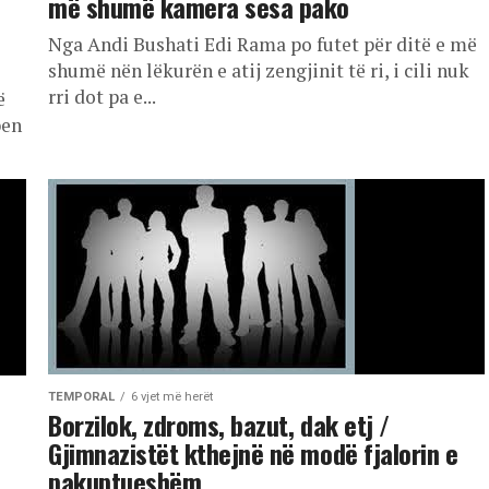
më shumë kamera sesa pako
Nga Andi Bushati Edi Rama po futet për ditë e më
shumë nën lëkurën e atij zengjinit të ri, i cili nuk
rri dot pa e...
ë
ben
TEMPORAL
6 vjet më herët
Borzilok, zdroms, bazut, dak etj /
Gjimnazistët kthejnë në modë fjalorin e
pakuptueshëm