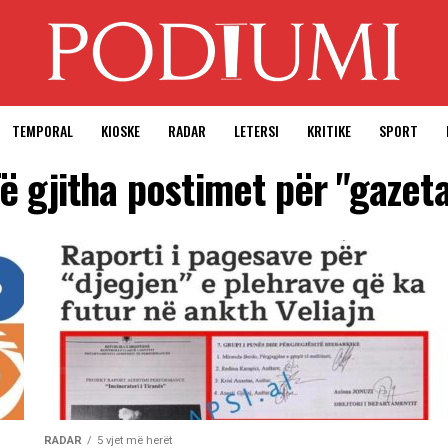
TEMPORAL
KIOSKE
RADAR
LETERSI
KRITIKE
SPORT
ë gjitha postimet për "gazet
RADAR
5 vjet më herët