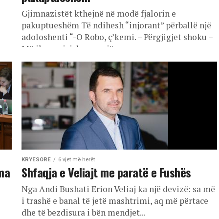
Gjimnazistët kthejnë në modë fjalorin e
i
pakuptueshëm Të ndihesh “injorant” përballë një
adoloshenti “-O Robo, ç’kemi. – Përgjigjet shoku –
Më iku zari, isha me një...
KRYESORE
6 vjet më herët
ama
Shfaqja e Veliajt me paratë e Fushës
Nga Andi Bushati Erion Veliaj ka një devizë: sa më
i trashë e banal të jetë mashtrimi, aq më përtace
dhe të bezdisura i bën mendjet...