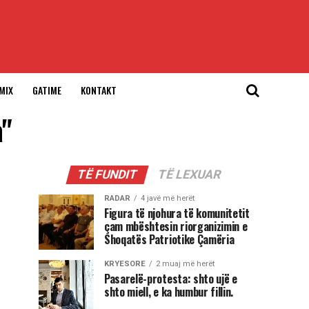
MIX
GATIME
KONTAKT
a"
TË FUNDIT
TË LEXUAR
RADAR
4 javë më herët
Figura të njohura të komunitetit
çam mbështesin riorganizimin e
Shoqatës Patriotike Çamëria
KRYESORE
2 muaj më herët
Pasarelë-protesta: shto ujë e
shto miell, e ka humbur fillin.