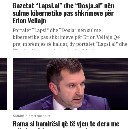
Gazetat “Lapsi.al” dhe “Dosja.al” nën
sulme kibernetike pas shkrimeve për
Erion Veliajn
Portalet “Lapsi” dhe “Dosja” nën sulme
kibernetike pas shkrimeve për Erion Veliajn Që
prej mbrëmjes së kaluar, dy portalet “Lapsi.al” dhe
“Dosja.al” raportojnë se janë përballur...
KIOSKE
5 vjet më herët
Rama si bamirësi që të vjen te dera me