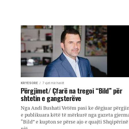
KRYESORE
7 vjet më herët
Përgjimet/ Çfarë na tregoi “Bild” për
shtetin e gangsterëve
Nga Andi Bushati Vetëm pasi ke dëgjuar përgji
e publikuara këtë të mërkurë nga gazeta gjerm
“Bild” e kupton se përse ajo e quajti Shqipërinë
një...