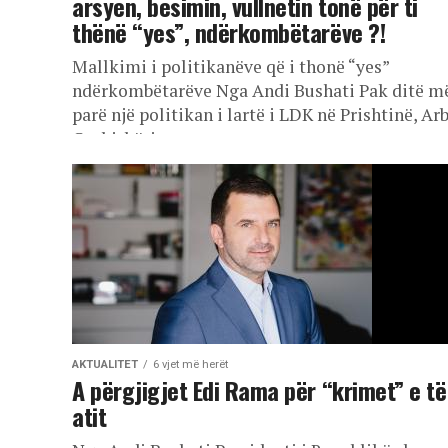
arsyen, besimin, vullnetin tonë për ti
thënë “yes”, ndërkombëtarëve ?!
Mallkimi i politikanëve që i thonë “yes”
ndërkombëtarëve Nga Andi Bushati Pak ditë m
parë një politikan i lartë i LDK në Prishtinë, Ar
Gashi, bëri...
AKTUALITET
6 vjet më herët
A përgjigjet Edi Rama për “krimet” e të
atit