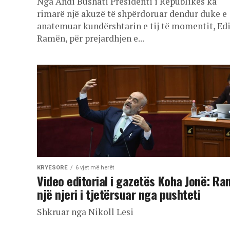
Nga Andi Bushati Presidenti i Republikës ka
rimarë një akuzë të shpërdoruar dendur duke e
anatemuar kundërshtarin e tij të momentit, Ed
Ramën, për prejardhjen e...
KRYESORE
6 vjet më herët
Video editorial i gazetës Koha Jonë: R
një njeri i tjetërsuar nga pushteti
Shkruar nga Nikoll Lesi