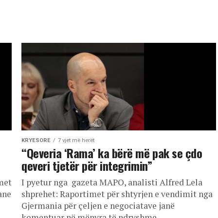
KRYESORE
7 vjet më herët
“Qeveria ‘Rama’ ka bërë më pak se çdo
qeveri tjetër për integrimin”
met
I pyetur nga gazeta MAPO, analisti Alfred Lela
ane
shprehet: Raportimet për shtyrjen e vendimit nga
Gjermania për çeljen e negociatave janë
komentuar në mënyra të ndryshme...