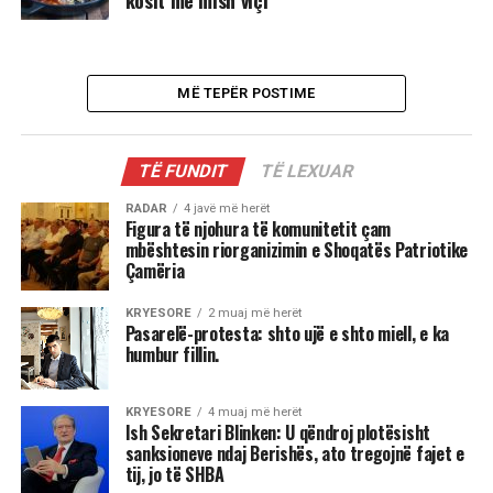
kosit me mish viçi
MË TEPËR POSTIME
TË FUNDIT
TË LEXUAR
RADAR
4 javë më herët
Figura të njohura të komunitetit çam
mbështesin riorganizimin e Shoqatës Patriotike
Çamëria
KRYESORE
2 muaj më herët
Pasarelë-protesta: shto ujë e shto miell, e ka
humbur fillin.
KRYESORE
4 muaj më herët
Ish Sekretari Blinken: U qëndroj plotësisht
sanksioneve ndaj Berishës, ato tregojnë fajet e
tij, jo të SHBA