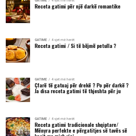
GATIME
4 vjet më herët
Receta gatimi për një darkë romantike
GATIME
4 vjet më herët
Receta gatimi / Si të bëjmë petulla ?
GATIME
4 vjet më herët
Çfarë të gatuaj për drekë ? Po për darkë ?
Ja disa receta gatimi të thjeshta për ju
GATIME
4 vjet më herët
Receta gatimi tradicionale shqiptare/
Mënyra perfekte e përgatitjes së tavës së