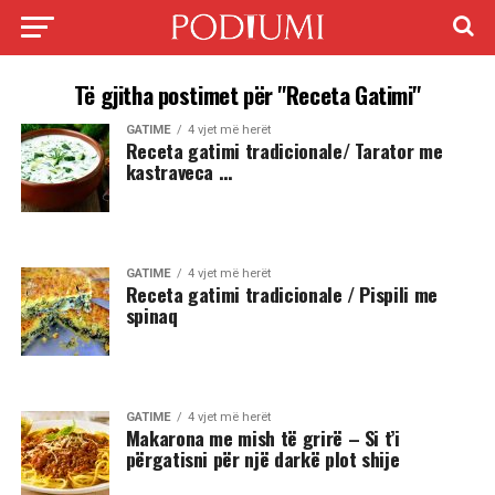
Të gjitha postimet për "Receta Gatimi"
GATIME
4 vjet më herët
Receta gatimi tradicionale/ Tarator me
kastraveca …
GATIME
4 vjet më herët
Receta gatimi tradicionale / Pispili me
spinaq
GATIME
4 vjet më herët
Makarona me mish të grirë – Si t’i
përgatisni për një darkë plot shije