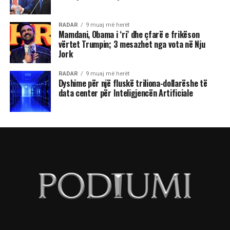
RADAR
9 muaj më herët
Mamdani, Obama i ‘ri’ dhe çfarë e frikëson
vërtet Trumpin; 3 mesazhet nga vota në Nju
Jork
RADAR
9 muaj më herët
Dyshime për një fluskë triliona-dollarëshe të
data center për Inteligjencën Artificiale