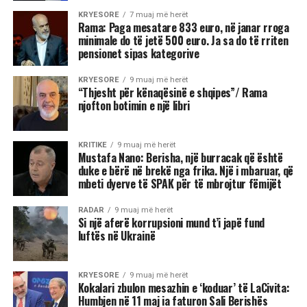
KRYESORE
7 muaj më herët
Rama: Paga mesatare 833 euro, në janar rroga
minimale do të jetë 500 euro. Ja sa do të rriten
pensionet sipas kategorive
KRYESORE
9 muaj më herët
“Thjesht për kënaqësinë e shqipes”/ Rama
njofton botimin e një libri
KRITIKE
9 muaj më herët
Mustafa Nano: Berisha, një burracak që është
duke e bërë në brekë nga frika. Një i mbaruar, që
mbeti dyerve të SPAK për të mbrojtur fëmijët
RADAR
9 muaj më herët
Si një aferë korrupsioni mund t’i japë fund
luftës në Ukrainë
KRYESORE
9 muaj më herët
Kokalari zbulon mesazhin e ‘koduar’ të LaCivita:
Humbjen në 11 maj ia faturon Sali Berishës