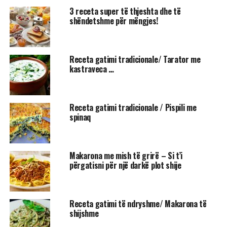
3 receta super të thjeshta dhe të
shëndetshme për mëngjes!
Receta gatimi tradicionale/ Tarator me
kastraveca …
Receta gatimi tradicionale / Pispili me
spinaq
Makarona me mish të grirë – Si t’i
përgatisni për një darkë plot shije
Receta gatimi të ndryshme/ Makarona të
shijshme