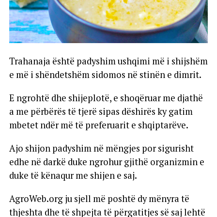
Trahanaja është padyshim ushqimi më i shijshëm
e më i shëndetshëm sidomos në stinën e dimrit.
E ngrohtë dhe shijeplotë, e shoqëruar me djathë
a me përbërës të tjerë sipas dëshirës ky gatim
mbetet ndër më të preferuarit e shqiptarëve.
Ajo shijon padyshim në mëngjes por sigurisht
edhe në darkë duke ngrohur gjithë organizmin e
duke të kënaqur me shijen e saj.
AgroWeb.org ju sjell më poshtë dy mënyra të
thjeshta dhe të shpejta të përgatitjes së saj lehtë