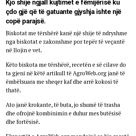
Kjo shije ngjall kujtimet e fëmijërisë ku
çdo gjë që të gatuante gjyshja ishte një
copë parajsë.
Biskotat me tërshërë kanë një shije të ndryshme
nga biskotat e zakonshme por tepër të veçantë
në llojin e vet.
Këto biskota me tërshërë, recetën e së cilave do
ta gjeni në këtë artikull të AgroWeb.org janë të
ëmbëlsuara me sheqer kaf dhe arrë kokosi të
thatë.
Ato janë krokante, të buta, jo shumë të trasha
dhe ofrojnë kombinimin e duhur mes butësisë
dhe fortësisë.