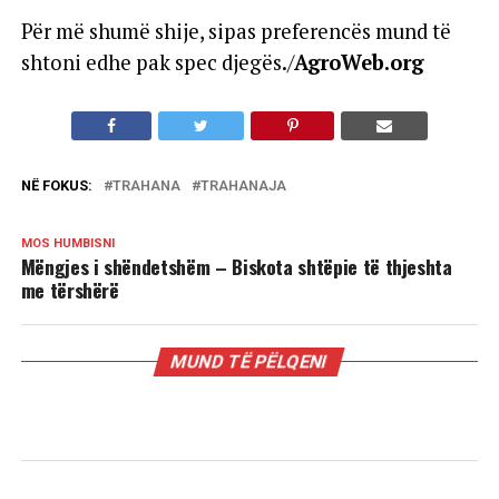
Për më shumë shije, sipas preferencës mund të
shtoni edhe pak spec djegës./
AgroWeb.org
NË FOKUS:
TRAHANA
TRAHANAJA
MOS HUMBISNI
Mëngjes i shëndetshëm – Biskota shtëpie të thjeshta
me tërshërë
MUND TË PËLQENI