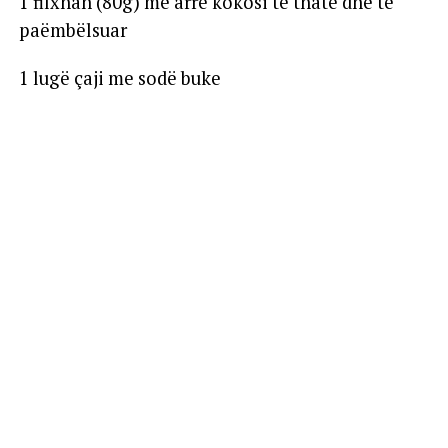
1 filxhan (80g) me arrë kokosi të thatë dhe të
paëmbëlsuar
1 lugë çaji me sodë buke
Gjysëm luge çaji me kripë
1 lugë çaji me kanellë
1 gotë (200g) me sheqer kaf
Gjysëm filxhani (112g) me gjalpë
1 lugë çaji me ekstrakt vanilje
1 lugë gjelle me qumësht
Sipas dëshirës recetës mund t’i shtoni arra,
bajame ose fruta të thata.