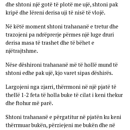
dhe shtoni një gotë të plotë me ujë, shtoni pak
kripë dhe lëreni derisa uji të nisë të vlojë.
Në këtë moment shtoni trahananë e tretur dhe
trazojeni pa ndrëprerje përmes një luge druri
derisa masa të trashet dhe të bëhet e
njëtrajtshme.
Nëse dëshironi trahananë më të hollë mund të
shtoni edhe pak ujë, kjo varet sipas dëshirës.
Largojeni nga zjarri, thërrmoni në një pjatë të
thellë 1-2 feta të holla buke të cilat i keni thekur
dhe ftohur më parë.
Shtoni trahananë e përgatitur në pjatën ku keni
thërrmuar bukën, përziejeni me bukën dhe në