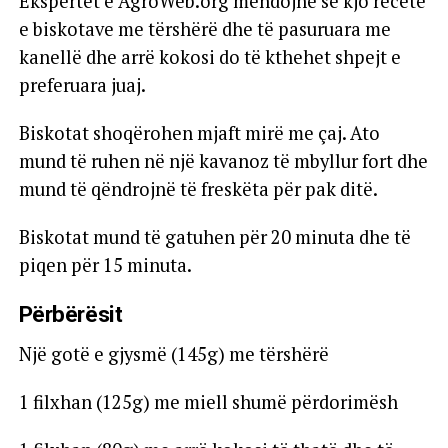
Ekspertët e AgroWeb.org mendojnë se kjo recetë
e biskotave me tërshërë dhe të pasuruara me
kanellë dhe arrë kokosi do të kthehet shpejt e
preferuara juaj.
Biskotat shoqërohen mjaft mirë me çaj. Ato
mund të ruhen në një kavanoz të mbyllur fort dhe
mund të qëndrojnë të freskëta për pak ditë.
Biskotat mund të gatuhen për 20 minuta dhe të
piqen për 15 minuta.
Përbërësit
Një gotë e gjysmë (145g) me tërshërë
1 filxhan (125g) me miell shumë përdorimësh