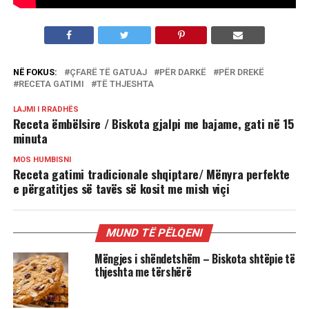
NË FOKUS:
ÇFARË TË GATUAJ
PËR DARKË
PËR DREKË
RECETA GATIMI
TË THJESHTA
LAJMI I RRADHËS
Receta ëmbëlsire / Biskota gjalpi me bajame, gati në 15
minuta
MOS HUMBISNI
Receta gatimi tradicionale shqiptare/ Mënyra perfekte
e përgatitjes së tavës së kosit me mish viçi
MUND TË PËLQENI
Mëngjes i shëndetshëm – Biskota shtëpie të
thjeshta me tërshërë