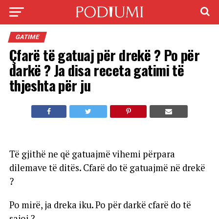
GATIME
Çfarë të gatuaj për drekë ? Po për
darkë ? Ja disa receta gatimi të
thjeshta për ju
Të gjithë ne që gatuajmë vihemi përpara
dilemave të ditës. Cfarë do të gatuajmë në drekë
?
Po mirë, ja dreka iku. Po për darkë cfarë do të
sajoj ?