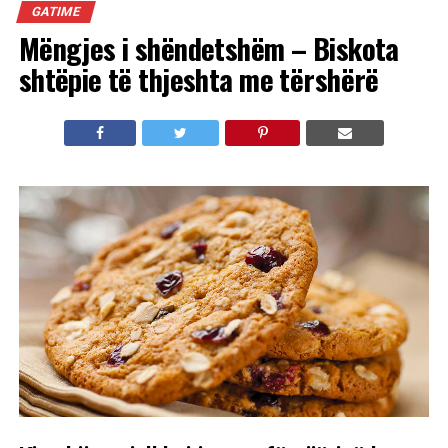
GATIME
Mëngjes i shëndetshëm – Biskota
shtëpie të thjeshta me tërshërë