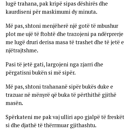
lugë trahana, pak kripë sipas dëshirës dhe
kaurdiseni për maskimumi dy minuta.
Më pas, shtoni menjëherë një gotë të mbushur
plot me ujë të ftohtë dhe trazojeni pa ndërprerje
me lugë druri derisa masa të trashet dhe të jetë e
njëtrajtshme.
Pasi të jetë gati, largojeni nga zjarri dhe
përgatisni bukën si më sipër.
Më pas, shtoni trahananë sipër bukës duke e
trazuar në mënyrë që buka të përthithë gjithë
masën.
Spërkateni me pak vaj ulliri apo gjalpë të freskët
si dhe djathë të thërrmuar gjithashtu.