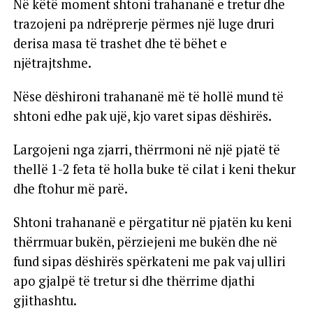
Në këtë moment shtoni trahananë e tretur dhe
trazojeni pa ndrëprerje përmes një luge druri
derisa masa të trashet dhe të bëhet e
njëtrajtshme.
Nëse dëshironi trahananë më të hollë mund të
shtoni edhe pak ujë, kjo varet sipas dëshirës.
Largojeni nga zjarri, thërrmoni në një pjatë të
thellë 1-2 feta të holla buke të cilat i keni thekur
dhe ftohur më parë.
Shtoni trahananë e përgatitur në pjatën ku keni
thërrmuar bukën, përziejeni me bukën dhe në
fund sipas dëshirës spërkateni me pak vaj ulliri
apo gjalpë të tretur si dhe thërrime djathi
gjithashtu.