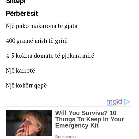
Shtëpi
Përbërësit
Një pako makarona të gjata
400 gramë mish të grirë
4-5 kokrra domate të pjekura mirë
Një karrotë
Një kokërr qepë