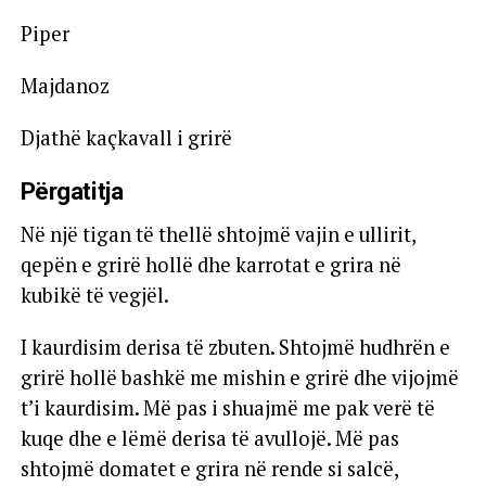
Piper
Majdanoz
Djathë kaçkavall i grirë
Përgatitja
Në një tigan të thellë shtojmë vajin e ullirit,
qepën e grirë hollë dhe karrotat e grira në
kubikë të vegjël.
I kaurdisim derisa të zbuten. Shtojmë hudhrën e
grirë hollë bashkë me mishin e grirë dhe vijojmë
t’i kaurdisim. Më pas i shuajmë me pak verë të
kuqe dhe e lëmë derisa të avullojë. Më pas
shtojmë domatet e grira në rende si salcë,