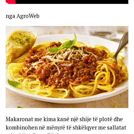
nga AgroWeb
Makaronat me kima kanë një shije të plotë dhe
kombinohen në mënyrë të shkëlqyer me sallatat