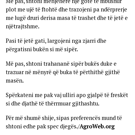
Më pas, shtoni menjëherë një gotë të mbushur
plot me ujë të ftohtë dhe trazojeni pa ndërprerje
me lugë druri derisa masa të trashet dhe të jetë e
njëtrajtshme.
Pasi të jetë gati, largojeni nga zjarri dhe
përgatisni bukën si më sipër.
Më pas, shtoni trahananë sipër bukës duke e
trazuar në mënyrë që buka të përthithë gjithë
masën.
Spërkateni me pak vaj ulliri apo gjalpë të freskët
si dhe djathë të thërrmuar gjithashtu.
Për më shumë shije, sipas preferencës mund të
shtoni edhe pak spec djegës./
AgroWeb.org