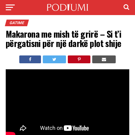
GATIME
Makarona me mish të grirë – Si t’i
përgatisni për një darkë plot shije