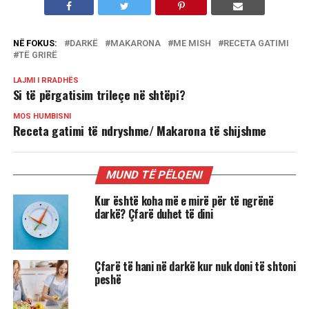
NË FOKUS:
DARKË
MAKARONA
ME MISH
RECETA GATIMI
TË GRIRË
LAJMI I RRADHËS
Si të përgatisim trileçe në shtëpi?
MOS HUMBISNI
Receta gatimi të ndryshme/ Makarona të shijshme
MUND TË PËLQENI
Kur është koha më e mirë për të ngrënë
darkë? Çfarë duhet të dini
Çfarë të hani në darkë kur nuk doni të shtoni
peshë