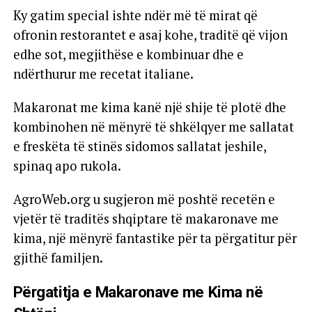
Ky gatim special ishte ndër më të mirat që
ofronin restorantet e asaj kohe, traditë që vijon
edhe sot, megjithëse e kombinuar dhe e
ndërthurur me recetat italiane.
Makaronat me kima kanë një shije të plotë dhe
kombinohen në mënyrë të shkëlqyer me sallatat
e freskëta të stinës sidomos sallatat jeshile,
spinaq apo rukola.
AgroWeb.org u sugjeron më poshtë recetën e
vjetër të traditës shqiptare të makaronave me
kima, një mënyrë fantastike për ta përgatitur për
gjithë familjen.
Përgatitja e Makaronave me Kima në