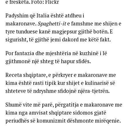
e freskëta. Foto: Flickr
Padyshim që Italia është atdheu i
makaronave.
Spaghetti-it
e famshme me shijen e
tyre tunduese kanë magjepsur gjithë botën. E
sigurisht, të gjithë jemi dakord me këtë fakt.
Por fantazia dhe mjeshtëria në kuzhinë i lë
gjithmonë një shteg të hapur sfidës.
Receta shqiptare, e përkryer e makaronave me
kima është rasti tipik kur shijet e kulinarisë së
shteteve të ndryshme sfidojnë njëra-tjetrën.
Shumë vite më parë, përgatitja e makaronave me
kima nga amvisat shqiptare sidomos gjatë
periudhës së komunizmit dëshmonte mirëqenie.