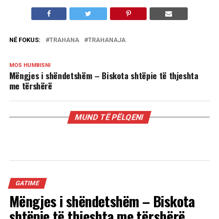
NË FOKUS:
TRAHANA
TRAHANAJA
MOS HUMBISNI
Mëngjes i shëndetshëm – Biskota shtëpie të thjeshta
me tërshërë
MUND TË PËLQENI
GATIME
Mëngjes i shëndetshëm – Biskota
shtëpie të thjeshta me tërshërë