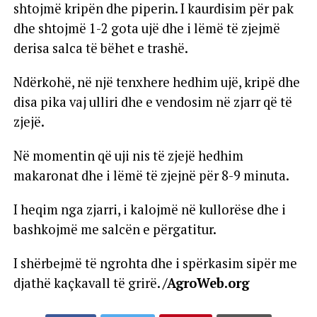
shtojmë kripën dhe piperin. I kaurdisim për pak
dhe shtojmë 1-2 gota ujë dhe i lëmë të zjejmë
derisa salca të bëhet e trashë.
Ndërkohë, në një tenxhere hedhim ujë, kripë dhe
disa pika vaj ulliri dhe e vendosim në zjarr që të
zjejë.
Në momentin që uji nis të zjejë hedhim
makaronat dhe i lëmë të zjejnë për 8-9 minuta.
I heqim nga zjarri, i kalojmë në kullorëse dhe i
bashkojmë me salcën e përgatitur.
I shërbejmë të ngrohta dhe i spërkasim sipër me
djathë kaçkavall të grirë.
/AgroWeb.org