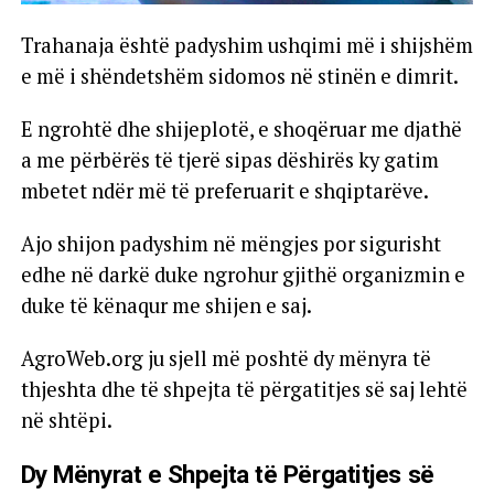
Trahanaja është padyshim ushqimi më i shijshëm
e më i shëndetshëm sidomos në stinën e dimrit.
E ngrohtë dhe shijeplotë, e shoqëruar me djathë
a me përbërës të tjerë sipas dëshirës ky gatim
mbetet ndër më të preferuarit e shqiptarëve.
Ajo shijon padyshim në mëngjes por sigurisht
edhe në darkë duke ngrohur gjithë organizmin e
duke të kënaqur me shijen e saj.
AgroWeb.org ju sjell më poshtë dy mënyra të
thjeshta dhe të shpejta të përgatitjes së saj lehtë
në shtëpi.
Dy Mënyrat e Shpejta të Përgatitjes së