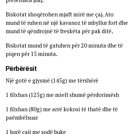
preferuara juaj.
Biskotat shoqërohen mjaft mirë me çaj. Ato
mund të ruhen në një kavanoz të mbyllur fort dhe
mund të qëndrojnë të freskëta për pak ditë.
Biskotat mund të gatuhen për 20 minuta dhe të
piqen për 15 minuta.
Përbërësit
Një gotë e gjysmë (145g) me tërshërë
1 filxhan (125g) me miell shumë përdorimësh
1 filxhan (80g) me arrë kokosi të thatë dhe të
paëmbëlsuar
1 lugë çaji me sodë buke