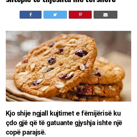
Kjo shije ngjall kujtimet e fëmijërisë ku
çdo gjë që të gatuante gjyshja ishte një
copë parajsë.