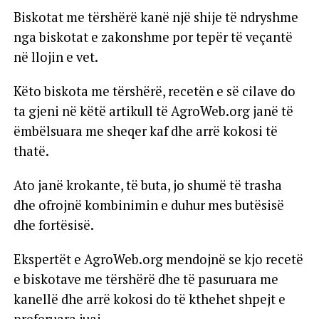
Biskotat me tërshërë kanë një shije të ndryshme
nga biskotat e zakonshme por tepër të veçantë
në llojin e vet.
Këto biskota me tërshërë, recetën e së cilave do
ta gjeni në këtë artikull të AgroWeb.org janë të
ëmbëlsuara me sheqer kaf dhe arrë kokosi të
thatë.
Ato janë krokante, të buta, jo shumë të trasha
dhe ofrojnë kombinimin e duhur mes butësisë
dhe fortësisë.
Ekspertët e AgroWeb.org mendojnë se kjo recetë
e biskotave me tërshërë dhe të pasuruara me
kanellë dhe arrë kokosi do të kthehet shpejt e