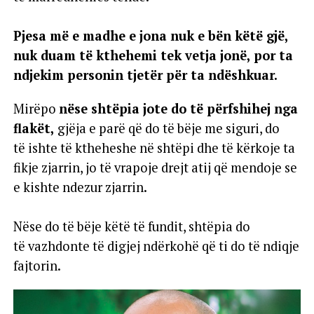
Pjesa më e madhe e jona nuk e bën këtë gjë,
nuk duam të kthehemi tek vetja jonë, por ta
ndjekim personin tjetër për ta ndëshkuar.
Mirëpo
nëse shtëpia jote do të përfshihej nga
flakët,
gjëja e parë që do të bëje me siguri, do
të ishte të ktheheshe në shtëpi dhe të kërkoje ta
fikje zjarrin, jo të vrapoje drejt atij që mendoje se
e kishte ndezur zjarrin.
Nëse do të bëje këtë të fundit, shtëpia do
të vazhdonte të digjej ndërkohë që ti do të ndiqje
fajtorin.