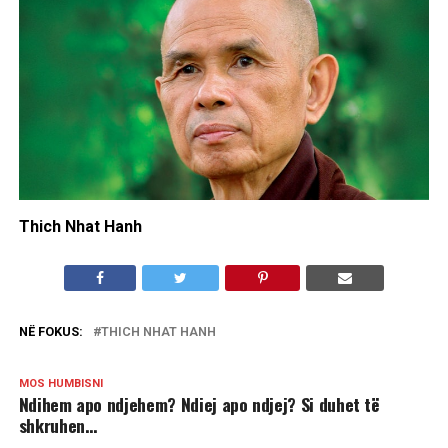
Thich Nhat Hanh
NË FOKUS:
THICH NHAT HANH
MOS HUMBISNI
Ndihem apo ndjehem? Ndiej apo ndjej? Si duhet të
shkruhen…