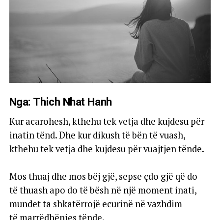
Nga: Thich Nhat Hanh
Kur acarohesh, kthehu tek vetja dhe kujdesu për
inatin tënd. Dhe kur dikush të bën të vuash,
kthehu tek vetja dhe kujdesu për vuajtjen tënde.
Mos thuaj dhe mos bëj gjë, sepse çdo gjë që do
të thuash apo do të bësh në një moment inati,
mundet ta shkatërrojë ecurinë në vazhdim
të marrëdhënies tënde.