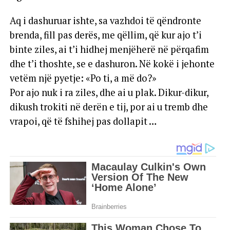
Aq i dashuruar ishte, sa vazhdoi të qëndronte
brenda, fill pas derës, me qëllim, që kur ajo t’i
binte ziles, ai t’i hidhej menjëherë në përqafim
dhe t’i thoshte, se e dashuron. Në kokë i jehonte
vetëm një pyetje: «Po ti, a më do?»
Por ajo nuk i ra ziles, dhe ai u plak. Dikur-dikur,
dikush trokiti në derën e tij, por ai u tremb dhe
vrapoi, që të fshihej pas dollapit …