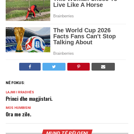
NË FOKUS:
LAJMI I RRADHËS
Princi dhe magjistari.
MOS HUMBISNI
Ora me zile.
MUND TË PËLQENI