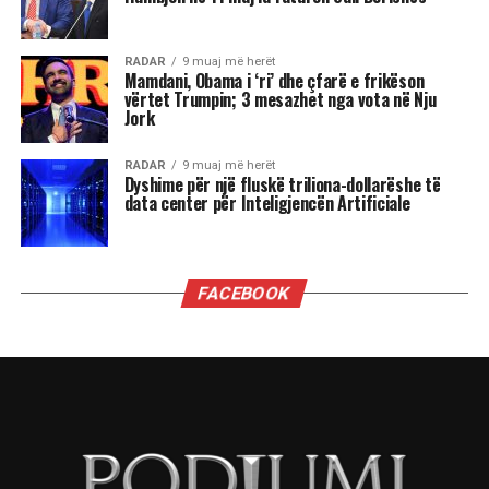
ndihet zhurmë.
Prej këtu emrat “ndjenjë“, “ndjesi“.
Prej këtu edhe mbiemri “i ndier” (gegnisht “i
ndiem”). Sipas Fjalorit të Akademisë së
Shkencave “i ndier” ka kuptimin: ”i dëgjuar, i
përmendur, i njohur. Burrë i ndier”.
II.
“Ndjej, me ndje”, prej latinishtes indulgere:
– I fal një faj a gabim dikujt. Më ndjeni për
shqetësimin. Më ndjeftë Zoti – më faltë Zoti.
Kështu edhe trajtat pësore e vetvetore:
“ndjehem, me u ndje”: ndahem me dikë, duke e
falur; më falen gabimet.
Prej këtu emri “ndjesë” = falje. Kërkoj ndjesë.
Ndjesë pastë.