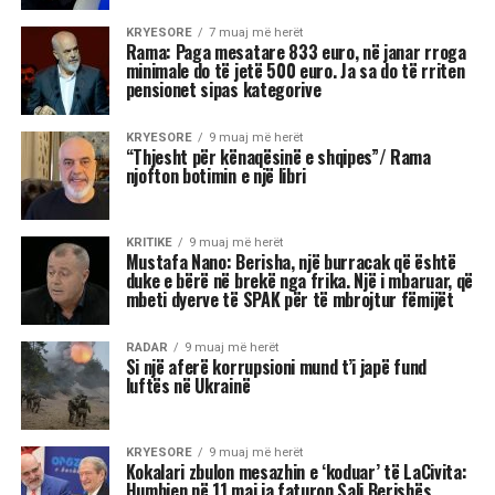
Ndiej apo ndjej? Si ndihesh apo si ndjehesh?
Të dyja janë fjalë shqipe. Bëhen joshqipe kur i
hyjnë në hise njëra-tjetrës. Kanë prejardhje dhe
kuptime të ndryshme.
I.
“Ndiej, me ndie”, e burimit indoeuropian të
shqipes, ka dy kuptime kryesore:
– Dëgjoj. Nuk ndiej, kam dyll në veshë. E ndiem
kur këndoi.
– Kam një ndjenjë. Ndiej të ftohtë. Ndiej
keqardhje.
Kështu edhe trajtat pësore e vetvetore “Ndihem,
me u ndie”:
– Kam një ndjenjë. Ndihet i kënaqur.
-Dëgjohem. Afroju pak, se nuk ndihesh. Nuk