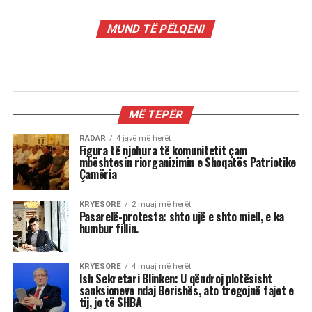
MUND TË PËLQENI
LETERSI
Ndihem apo ndjehem? Ndiej apo
ndjej? Si duhet të shkruhen…
Nga Mehmet Elezi