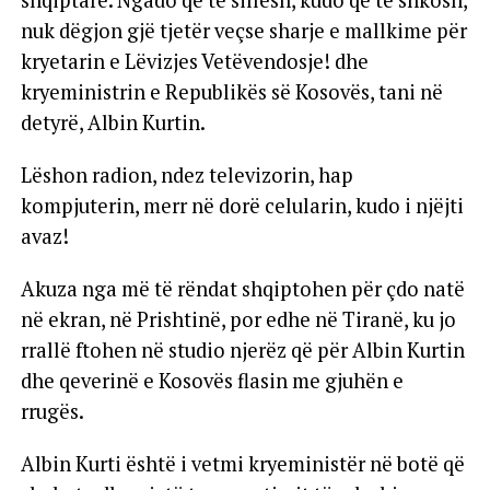
nuk dëgjon gjë tjetër veçse sharje e mallkime për
kryetarin e Lëvizjes Vetëvendosje! dhe
kryeministrin e Republikës së Kosovës, tani në
detyrë, Albin Kurtin.
Lëshon radion, ndez televizorin, hap
kompjuterin, merr në dorë celularin, kudo i njëjti
avaz!
Akuza nga më të rëndat shqiptohen për çdo natë
në ekran, në Prishtinë, por edhe në Tiranë, ku jo
rrallë ftohen në studio njerëz që për Albin Kurtin
dhe qeverinë e Kosovës flasin me gjuhën e
rrugës.
Albin Kurti është i vetmi kryeministër në botë që