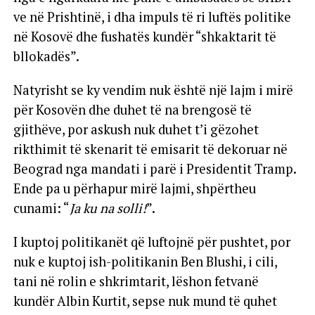
ve në Prishtinë, i dha impuls të ri luftës politike
në Kosovë dhe fushatës kundër “shkaktarit të
bllokadës”.
Natyrisht se ky vendim nuk është një lajm i mirë
për Kosovën dhe duhet të na brengosë të
gjithëve, por askush nuk duhet t’i gëzohet
rikthimit të skenarit të emisarit të dekoruar në
Beograd nga mandati i parë i Presidentit Tramp.
Ende pa u përhapur mirë lajmi, shpërtheu
cunami: “
Ja ku na solli!
”.
I kuptoj politikanët që luftojnë për pushtet, por
nuk e kuptoj ish-politikanin Ben Blushi, i cili,
tani në rolin e shkrimtarit, lëshon fetvanë
kundër Albin Kurtit, sepse nuk mund të quhet