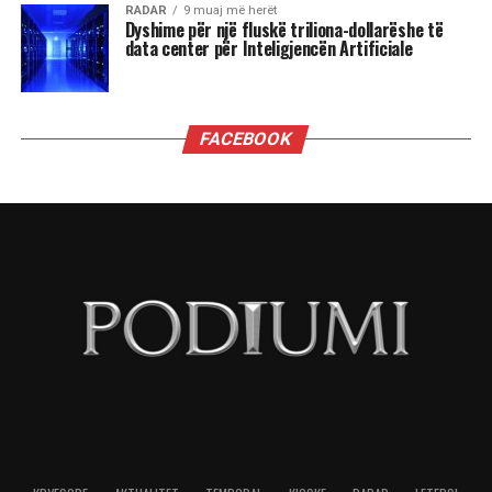
RADAR
9 muaj më herët
Dyshime për një fluskë triliona-dollarëshe të
data center për Inteligjencën Artificiale
FACEBOOK