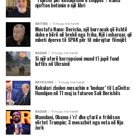
“Thjesht për kënaqësinë e shqipes”/ Rama
njofton botimin e një libri
KRITIKE
9 muaj më herët
Mustafa Nano: Berisha, një burracak që është
duke e bërë në brekë nga frika. Një i mbaruar, që
mbeti dyerve të SPAK për të mbrojtur fëmijët
RADAR
9 muaj më herët
Si një aferë korrupsioni mund t’i japë fund
luftës në Ukrainë
KRYESORE
9 muaj më herët
Kokalari zbulon mesazhin e ‘koduar’ të LaCivita:
Humbjen në 11 maj ia faturon Sali Berishës
RADAR
9 muaj më herët
Mamdani, Obama i ‘ri’ dhe çfarë e frikëson
vërtet Trumpin; 3 mesazhet nga vota në Nju
Jork