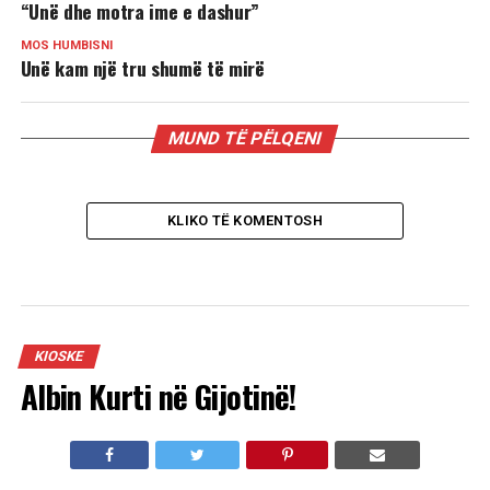
“Unë dhe motra ime e dashur”
MOS HUMBISNI
Unë kam një tru shumë të mirë
MUND TË PËLQENI
KLIKO TË KOMENTOSH
KIOSKE
Albin Kurti në Gijotinë!