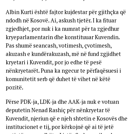
Albin Kurti është fajtor kujdestar për gjithçka që
ndodh në Kosovë. Ai, askush tjetër. I ka fituar
zgjedhjet, por nuk i ka numrat për ta zgjedhur
kryeparlamentarin dhe konstituuar Kuvendin.
Pas shumë seancash, votimesh, çvotimesh,
akuzash e kundërakuzash, më në fund zgjidhet
kryetari i Kuvendit, por jo edhe të pesë
nënkryetarët. Puna ka ngecur te përfaqësuesi i
komunitetit serb që duhet të vihet në këtë
pozitë.
Përse PDK-ja, LDK-ja dhe AAK-ja nuk e votuan
deputetin Nenad Rashiç për nënkryetar të
Kuvendit, njeriun që e njeh shtetin e Kosovës dhe
institucionet e tij, por kërkojnë që ai të jetë