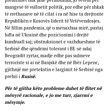
mungesë të vullnetit politik, por edhe për shkak
të rrethanave në të cilat i ra në hise ta drejtonte
Republikën e Kosovës liderit të Vetëvendosjes.
Në fillim pandemia, që u menaxhua mirë, pastaj
lufta në Ukrainë dhe pozicionimi i drejtë
kundruall saj; obstruksionet e vazhdueshme të
Serbisë dhe qëndrimi tolerant i BE-së ndaj
Beogradit zyrtar, madje edhe pas sulmeve
terroriste si ai në Banjskë dhe në Ibër-Lepenc,
gjithnjë me pretekstin e largimit të Serbisë nga
prehri i
Rusisë.
Për të gjitha këto probleme duhet të flitet në
mënyrë racionale, e jo me turr, zjarrmi e
mësymje
.