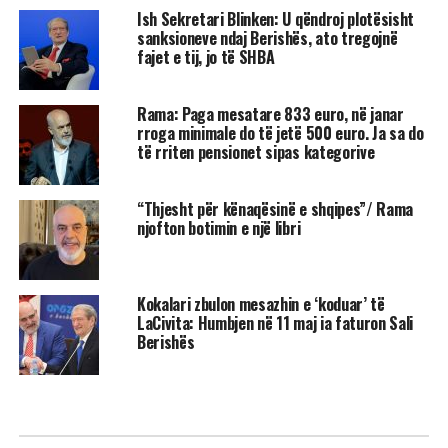
Ish Sekretari Blinken: U qëndroj plotësisht
sanksioneve ndaj Berishës, ato tregojnë
fajet e tij, jo të SHBA
Rama: Paga mesatare 833 euro, në janar
rroga minimale do të jetë 500 euro. Ja sa do
të rriten pensionet sipas kategorive
“Thjesht për kënaqësinë e shqipes”/ Rama
njofton botimin e një libri
Kokalari zbulon mesazhin e ‘koduar’ të
LaCivita: Humbjen në 11 maj ia faturon Sali
Berishës