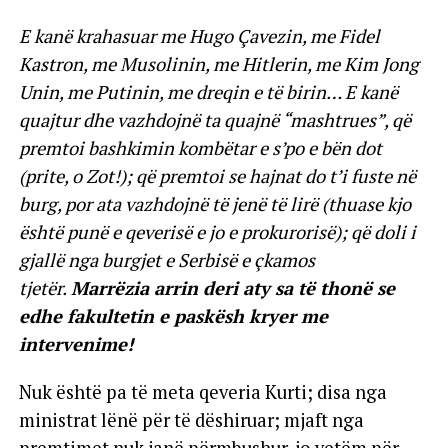
E kanë krahasuar me Hugo Çavezin, me Fidel
Kastron, me Musolinin, me Hitlerin, me Kim Jong
Unin, me Putinin, me dreqin e të birin… E kanë
quajtur dhe vazhdojnë ta quajnë “mashtrues”, që
premtoi bashkimin kombëtar e s’po e bën dot
(prite, o Zot!); që premtoi se hajnat do t’i fuste në
burg, por ata vazhdojnë të jenë të lirë (thuase kjo
është punë e qeverisë e jo e prokurorisë); që doli i
gjallë nga burgjet e Serbisë e çkamos
tjetër.
Marrëzia arrin deri aty sa të thonë se
edhe fakultetin e paskësh kryer me
intervenime!
Nuk është pa të meta qeveria Kurti; disa nga
ministrat lënë për të dëshiruar; mjaft nga
premtimet nuk janë përmbushur, jo vetëm për