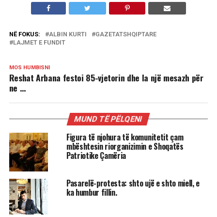
NË FOKUS:
ALBIN KURTI
GAZETATSHQIPTARE
LAJMET E FUNDIT
MOS HUMBISNI
Reshat Arbana festoi 85-vjetorin dhe la një mesazh për
ne …
MUND TË PËLQENI
Figura të njohura të komunitetit çam
mbështesin riorganizimin e Shoqatës
Patriotike Çamëria
Pasarelë-protesta: shto ujë e shto miell, e
ka humbur fillin.