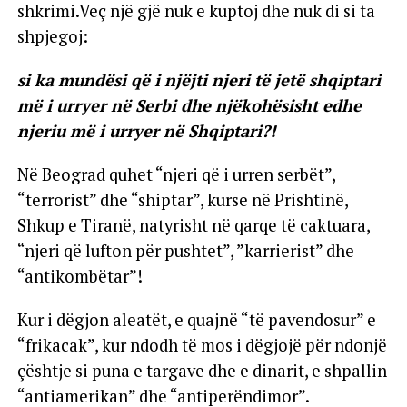
shkrimi.Veç një gjë nuk e kuptoj dhe nuk di si ta
shpjegoj:
si ka mundësi që i njëjti njeri të jetë shqiptari
më i urryer në Serbi dhe njëkohësisht edhe
njeriu më i urryer në Shqiptari?!
Në Beograd quhet “njeri që i urren serbët”,
“terrorist” dhe “shiptar”, kurse në Prishtinë,
Shkup e Tiranë, natyrisht në qarqe të caktuara,
“njeri që lufton për pushtet”, ”karrierist” dhe
“antikombëtar”!
Kur i dëgjon aleatët, e quajnë “të pavendosur” e
“frikacak”, kur ndodh të mos i dëgjojë për ndonjë
çështje si puna e targave dhe e dinarit, e shpallin
“antiamerikan” dhe “antiperëndimor”.