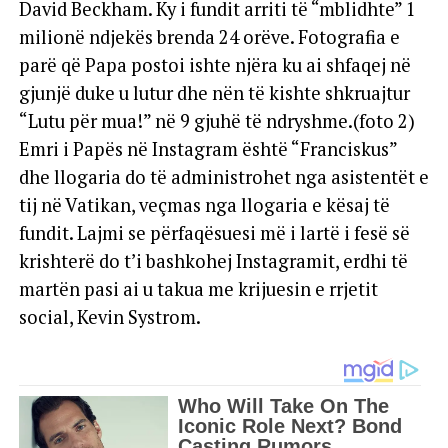
David Beckham. Ky i fundit arriti të “mblidhte” 1
milionë ndjekës brenda 24 orëve. Fotografia e
parë që Papa postoi ishte njëra ku ai shfaqej në
gjunjë duke u lutur dhe nën të kishte shkruajtur
“Lutu për mua!” në 9 gjuhë të ndryshme.(foto 2)
Emri i Papës në Instagram është “Franciskus”
dhe llogaria do të administrohet nga asistentët e
tij në Vatikan, veçmas nga llogaria e kësaj të
fundit. Lajmi se përfaqësuesi më i lartë i fesë së
krishterë do t’i bashkohej Instagramit, erdhi të
martën pasi ai u takua me krijuesin e rrjetit
social, Kevin Systrom.