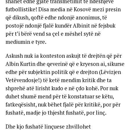
shahet edhe gjatë transmetimit të ndeshjeve
futbollistike! Disa media në Kosovë mezi presin
që dikush, qoftë edhe ndonjë anonimus, të
postojë ndonjë fjalë kundër Albinit në fejsbuk
për t’i bërë vend sa çel e mëshel sytë në
mediumin e tyre.
Askush nuk ia konteston askujt të drejtën që për
Albin Kurtin dhe qeverinë që e kryeson ai, sikurse
edhe për subjektin politik që e drejton (Lëvizjen
Vetëvendosje!) të ketë mendim kritik dhe ta
shprehë atë lirisht kudo e në çdo kohë. Por nuk
duhet shumë mend për të konstatuar se këtu,
fatkeqësisht, nuk bëhet fjalë për kritikë, por për
fushatë, madje jo thjesht fushatë, por linç.
Dhe kjo fushatë linçuese zhvillohet