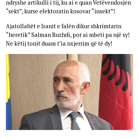
ndryshe artikulli i tij, ku ai e quan Vetëvendosjen
“sekt”, kurse elektoratin kosovar “insekt”!
Ajatollahët e Iranit e falën dikur shkrimtarin
“heretik” Salman Ruzhdi, por ai mbeti pa një sy!
Ne këtij tonit duam t’ia nxjerrim që të dy!