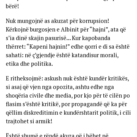
bërë!
Nuk mungojnë as akuzat për korrupsion!
Kërkojnë burgosjen e Albinit për “hajni”, ata që
s’ia dinë skajin pasurisë… Kur kapobanda
thërret: “Kapeni hajnin!” edhe qorri e di sa është
sahati: në ç’gjendje është katandisur morali,
etika dhe politika.
E ritheksojmë: askush nuk është kundër kritikës,
si asaj që vjen nga opozita, ashtu edhe nga
shoqëria civile dhe media, por kjo për të cilën po
flasim s’është kritikë, por propagandë që ka për
qëllim diskreditimin e kundërshtarit politik, i cili
trajtohet si armik!
Është shumë e rëndë akuza që i bëhet në