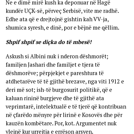
Ne e dimë mirë kush ka deponuar në Hagë
kundër UÇK-së, përveç Serbisë, vite me radhë.
Edhe ata që e drejtojnë gishtin kah VV-ja,
shumica syresh, e dinë, por e bëjnë me qëllim.
Shpif shpif se diçka do të mbesë!
Askush si Albini nuk i nderon dëshmorët;
familjen Jashari dhe familjet e tjera të
dëshmorëve; përpjekjet e pareshtura të
atdhetarëve të të gjithë brezave, nga viti 1912 e
deri më sot; ish-të burgosurit politikë, që e
kaluan rininë burgjeve dhe të gjithë ata
veprimtarë, intelektualë e të tjerë që kontribuan
në çfarëdo mënyre për lirinë e Kosovës dhe për
kauzën kombëtare. Por, kot. Argumentet nuk
vlejnë kur urrejtja e errëson arsyen.