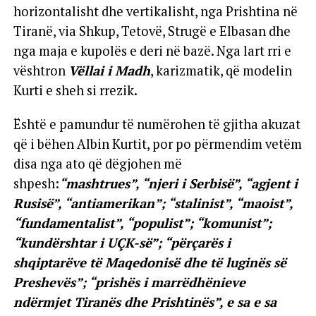
horizontalisht dhe vertikalisht, nga Prishtina në
Tiranë, via Shkup, Tetovë, Strugë e Elbasan dhe
nga maja e kupolës e deri në bazë. Nga lart rri e
vështron
Vëllai i Madh
, karizmatik, që modelin
Kurti e sheh si rrezik.
Është e pamundur të numërohen të gjitha akuzat
që i bëhen Albin Kurtit, por po përmendim vetëm
disa nga ato që dëgjohen më
shpesh:
“mashtrues”, “njeri i Serbisë”, “agjent i
Rusisë”, “antiamerikan”; “stalinist”, “maoist”,
“fundamentalist”, “populist”; “komunist”;
“kundërshtar i UÇK-së”; “përçarës i
shqiptarëve të Maqedonisë dhe të luginës së
Preshevës”; “prishës i marrëdhënieve
ndërmjet Tiranës dhe Prishtinës”, e sa e sa