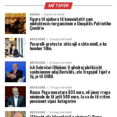
MË TEPËR
RADAR
4 javë më herët
Figura të njohura të komunitetit çam
mbështesin riorganizimin e Shoqatës Patriotike
Çamëria
KRYESORE
2 muaj më herët
Pasarelë-protesta: shto ujë e shto miell, e ka
humbur fillin.
KRYESORE
4 muaj më herët
Ish Sekretari Blinken: U qëndroj plotësisht
sanksioneve ndaj Berishës, ato tregojnë fajet e
tij, jo të SHBA
KRYESORE
7 muaj më herët
Rama: Paga mesatare 833 euro, në janar rroga
minimale do të jetë 500 euro. Ja sa do të rriten
pensionet sipas kategorive
KRYESORE
9 muaj më herët