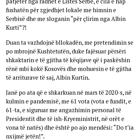
patjetër nga radhët e Listës Serbe, e cila e hap
fushatën për zgjedhjet lokale me himnin e
Serbisë dhe me sloganin “për çlirim nga Albin
Kurti”?!
Duan ta vazhdojnë bllokadën, me pretendimin se
po mbrojnë Kushtetutën, duke fajësuar përsëri
shkaktarin e të gjitha të këqijave që i paskëshin
rënë mbi kokë Kosovës dhe mohuesin e të gjitha
të arriturave të saj, Albin Kurtin.
Janë po ata që e shkarkuan në mars të 2020-s, në
kulmin e pandemisë, me 61 vota (vota e fundit, e
61-ta, e siguruar me angazhimin personal të
Presidentit dhe të ish-Kryeministrit, në orët e
vona të natës) dhe është po ajo mendësi: “Do t’ia
nxijmë jetën!”.