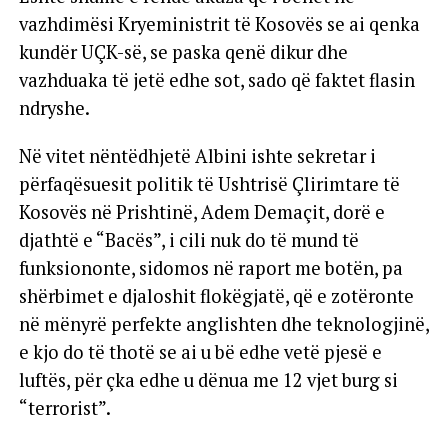
vazhdimësi Kryeministrit të Kosovës se ai qenka
kundër UÇK-së, se paska qenë dikur dhe
vazhduaka të jetë edhe sot, sado që faktet flasin
ndryshe.
Në vitet nëntëdhjetë Albini ishte sekretar i
përfaqësuesit politik të Ushtrisë Çlirimtare të
Kosovës në Prishtinë, Adem Demaçit, dorë e
djathtë e “Bacës”, i cili nuk do të mund të
funksiononte, sidomos në raport me botën, pa
shërbimet e djaloshit flokëgjatë, që e zotëronte
në mënyrë perfekte anglishten dhe teknologjinë,
e kjo do të thotë se ai u bë edhe vetë pjesë e
luftës, për çka edhe u dënua me 12 vjet burg si
“terrorist”.