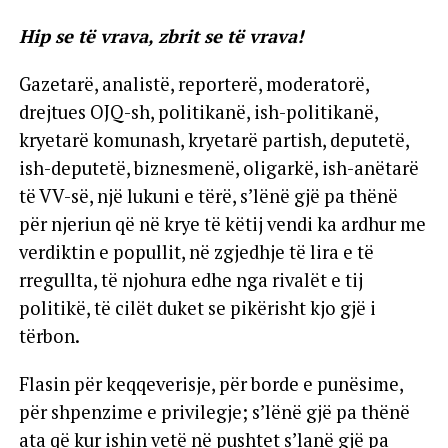
Hip se të vrava, zbrit se të vrava!
Gazetarë, analistë, reporterë, moderatorë,
drejtues OJQ-sh, politikanë, ish-politikanë,
kryetarë komunash, kryetarë partish, deputetë,
ish-deputetë, biznesmenë, oligarkë, ish-anëtarë
të VV-së, një lukuni e tërë, s’lënë gjë pa thënë
për njeriun që në krye të këtij vendi ka ardhur me
verdiktin e popullit, në zgjedhje të lira e të
rregullta, të njohura edhe nga rivalët e tij
politikë, të cilët duket se pikërisht kjo gjë i
tërbon.
Flasin për keqqeverisje, për borde e punësime,
për shpenzime e privilegje; s’lënë gjë pa thënë
ata që kur ishin vetë në pushtet s’lanë gjë pa