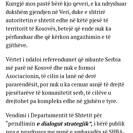
Kurrgjë mos pastë bërë kjo qeveri, e ka ndryshuar
dukshëm gjendjen në Veri, duke e shtrirë
autoritetin e shtetit edhe në këtë pjesë të
territorit të Kosovës, betejë që ende nuk ka
përfunduar dhe që kërkon angazhimin e të
gjithëve.
Vërtet i ndaloi referendumet që mbante Serbia
më parë në Kosovë dhe nuk e formoi
Asociacionin, të cilin ia lanë në derë
pararendësit, por nuk u ka cenuar asnjë të drejtë
pjesëtarëve të komunitetit serb, të cilëve u
drejtohet pa kompleks edhe në gjuhën e tyre.
Vendimi i Departamentit të Shtetit për
“pezullimin
e dialogut strategjik”,
i bërë publik
nga e ngarkuara me punë e ambasadës së SHBA-