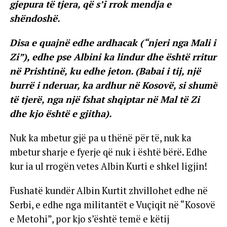
gjepura të tjera, që s’i rrok mendja e
shëndoshë.
Disa e quajnë edhe ardhacak (“njeri nga Mali i
Zi”), edhe pse Albini ka lindur dhe është rritur
në Prishtinë, ku edhe jeton. (Babai i tij, një
burrë i nderuar, ka ardhur në Kosovë, si shumë
të tjerë, nga një fshat shqiptar në Mal të Zi
dhe kjo është e gjitha).
Nuk ka mbetur gjë pa u thënë për të, nuk ka
mbetur sharje e fyerje që nuk i është bërë. Edhe
kur ia ul rrogën vetes Albin Kurti e shkel ligjin!
Fushatë kundër Albin Kurtit zhvillohet edhe në
Serbi, e edhe nga militantët e Vuçiqit në “Kosovë
e Metohi”, por kjo s’është temë e këtij