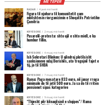
RADAR
Si një aferë korrupsioni mund t’i
japë fund luftës në Ukrainë
Volodymyr Zelenskyy /
Një aferë prej 100 milionë
dollarësh ka tronditur
udhëheqjen ukrainase dhe
mund ta detyrojë të pranojë
kushte paqeje në favor të