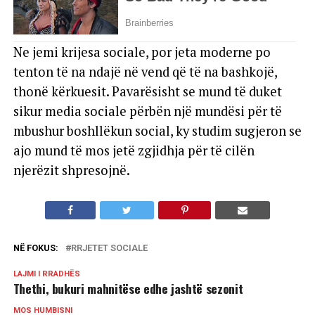
Ne jemi krijesa sociale, por jeta moderne po
tenton të na ndajë në vend që të na bashkojë,
thonë kërkuesit. Pavarësisht se mund të duket
sikur media sociale përbën një mundësi për të
mbushur boshllëkun social, ky studim sugjeron se
ajo mund të mos jetë zgjidhja për të cilën
njerëzit shpresojnë.
NË FOKUS:
RRJETET SOCIALE
LAJMI I RRADHËS
Thethi, bukuri mahnitëse edhe jashtë sezonit
MOS HUMBISNI