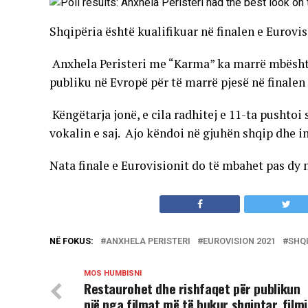
Shqipëria është kualifikuar në finalen e Eurovisi
Anxhela Peristeri me “Karma” ka marrë mbështe
publiku në Evropë për të marrë pjesë në finalen 
Këngëtarja jonë, e cila radhitej e 11-ta pushto
vokalin e saj. Ajo këndoi në gjuhën shqip dhe i
Nata finale e Eurovisionit do të mbahet pas dy 
NË FOKUS:
ANXHELA PERISTERI
EUROVISION 2021
SHQI
MOS HUMBISNI
Restaurohet dhe rishfaqet për publikun
një nga filmat më të bukur shqiptar, filmi