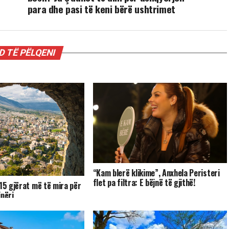
para dhe pasi të keni bërë ushtrimet
 TË PËLQENI
“Kam blerë klikime”, Anxhela Peristeri
flet pa filtra: E bëjnë të gjithë!
 15 gjërat më të mira për
ipëri