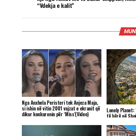
“Vdekja e kalit”
MUND
Nga Anxhela Peristeri tek Anjeza Maja,
si ishin në vitin 2001 vajzat e ekranit që
Lonely Planet:
dikur konkuronin për ‘Miss’(Video)
të bërë në Shq