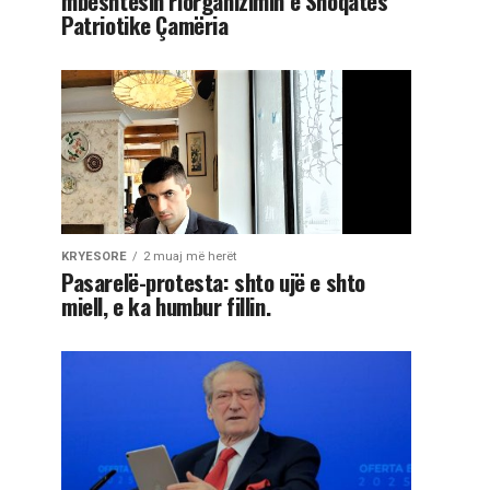
mbështesin riorganizimin e Shoqatës
Patriotike Çamëria
KRYESORE
2 muaj më herët
Pasarelë-protesta: shto ujë e shto
miell, e ka humbur fillin.