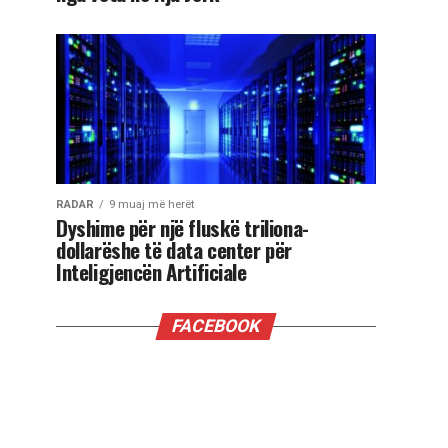
RADAR
9 muaj më herët
Dyshime për një fluskë triliona-
dollarëshe të data center për
Inteligjencën Artificiale
FACEBOOK