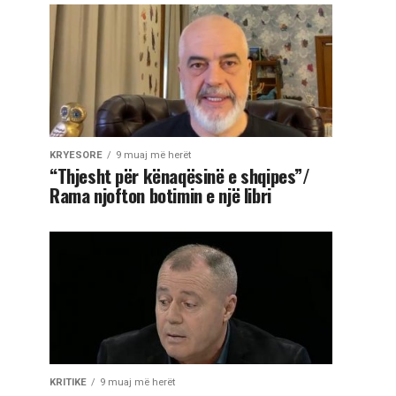
KRYESORE
9 muaj më herët
“Thjesht për kënaqësinë e shqipes”/
Rama njofton botimin e një libri
KRITIKE
9 muaj më herët