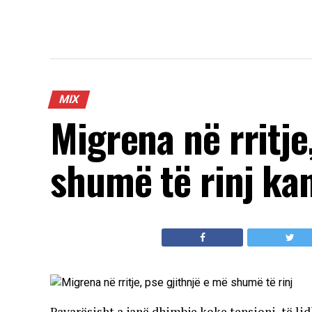
MIX
Migrena në rritje
shumë të rinj ka
Pavarësisht a janë dhimbje koke tensioni, të li