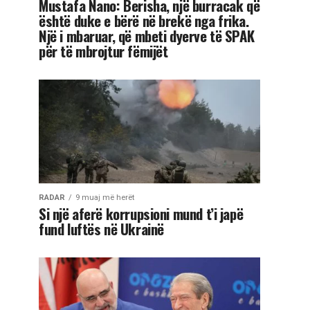
Mustafa Nano: Berisha, një burracak që
është duke e bërë në brekë nga frika.
Një i mbaruar, që mbeti dyerve të SPAK
për të mbrojtur fëmijët
RADAR
9 muaj më herët
Si një aferë korrupsioni mund t’i japë
fund luftës në Ukrainë