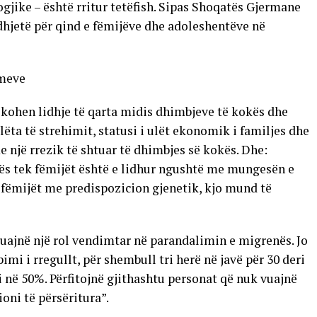
ike – është rritur tetëfish. Sipas Shoqatës Gjermane
hjetë për qind e fëmijëve dhe adoleshentëve në
imeve
fikohen lidhje të qarta midis dhimbjeve të kokës dhe
ëta të strehimit, statusi i ulët ekonomik i familjes dhe
 një rrezik të shtuar të dhimbjes së kokës. Dhe:
kës tek fëmijët është e lidhur ngushtë me mungesën e
 fëmijët me predispozicion gjenetik, kjo mund të
luajnë një rol vendimtar në parandalimin e migrenës. Jo
pimi i rregullt, për shembull tri herë në javë për 30 deri
në 50%. Përfitojnë gjithashtu personat që nuk vuajnë
oni të përsëritura”.