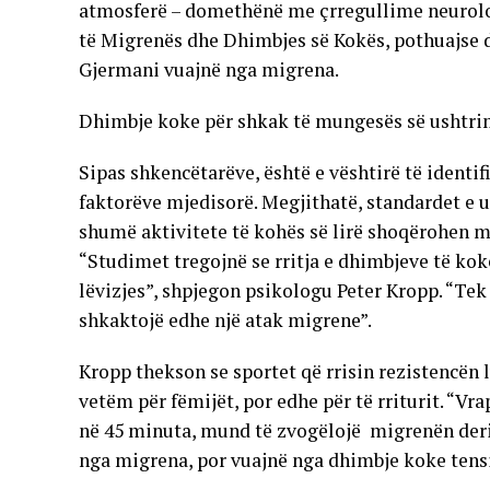
atmosferë – domethënë me çrregullime neurologj
të Migrenës dhe Dhimbjes së Kokës, pothuajse d
Gjermani vuajnë nga migrena.
Dhimbje koke për shkak të mungesës së ushtr
Sipas shkencëtarëve, është e vështirë të identi
faktorëve mjedisorë. Megjithatë, standardet e ul
shumë aktivitete të kohës së lirë shoqërohen me
“Studimet tregojnë se rritja e dhimbjeve të ko
lëvizjes”, shpjegon psikologu Peter Kropp. “Tek
shkaktojë edhe një atak migrene”.
Kropp thekson se sportet që rrisin rezistencën 
vetëm për fëmijët, por edhe për të rriturit. “Vra
në 45 minuta, mund të zvogëlojë migrenën deri 
nga migrena, por vuajnë nga dhimbje koke tensi