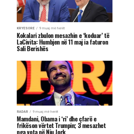
KRYESORE
9 muaj më herët
Kokalari zbulon mesazhin e ‘koduar’ të
LaCivita: Humbjen në 11 maj ia faturon
Sali Berishës
RADAR
9 muaj më herët
Mamdani, Obama i ‘ri’ dhe çfarë e
frikëson vërtet Trumpin; 3 mesazhet
nga vota në Nju Jork