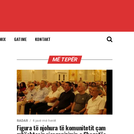
MIX
GATIME
KONTAKT
MË TEPËR
RADAR
4 javë më herët
Figura të njohura të komunitetit çam