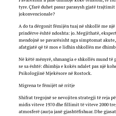
tyre. Çfarë duhet pasur parasysh gjatë trajtim
jokonvencionale?
A do ta dërgonit fëmijën tuaj në shkollë me nj
prindërve është ndoshta: jo. Megjithatë, ekspertë
mendojnë se pavarësisht nga simptomat akute, 
afatgjatë që të mos e lidhin shkollën me dhimb
Në këtë mënyrë, shmangia e shkollës mund të p
se sa është: dhimbja e kokës ndalet pas një kohe
Psikologjinë Mjekësore në Rostock.
Migrena te fëmijët në rritje
Shifrat tregojnë se nevojiten strategji të reja 
midis viteve 1970 dhe fillimit të viteve 2000 tr
atmosferë (aur)a janë gjashtëfishuar. Dhe gjas