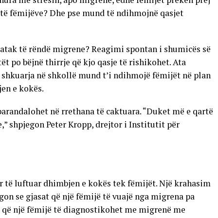
it të fëmijëve? Dhe pse mund të ndihmojnë qasjet
ë atak të rëndë migrene? Reagimi spontan i shumicës së
t po bëjnë thirrje që kjo qasje të rishikohet. Ata
shkuarja në shkollë mund t’i ndihmojë fëmijët në plan
jen e kokës.
arandalohet në rrethana të caktuara. “Duket më e qartë
,” shpjegon Peter Kropp, drejtor i Institutit për
për të luftuar dhimbjen e kokës tek fëmijët. Një krahasim
egon se gjasat që një fëmijë të vuajë nga migrena pa
at që një fëmijë të diagnostikohet me migrenë me