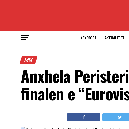
KRYESORE
AKTUALITET
MIX
Anxhela Perister
finalen e “Eurovi