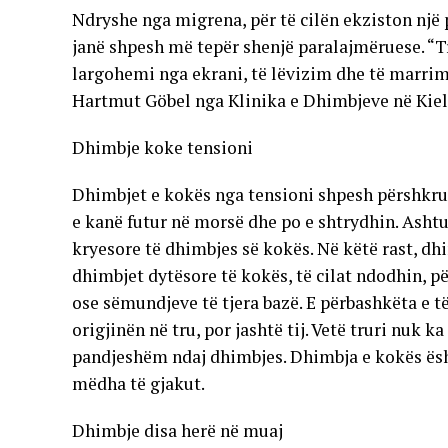
Ndryshe nga migrena, për të cilën ekziston një 
janë shpesh më tepër shenjë paralajmëruese. “Tr
largohemi nga ekrani, të lëvizim dhe të marrim
Hartmut Göbel nga Klinika e Dhimbjeve në Kiel
Dhimbje koke tensioni
Dhimbjet e kokës nga tensioni shpesh përshkruh
e kanë futur në morsë dhe po e shtrydhin. Ashtu 
kryesore të dhimbjes së kokës. Në këtë rast, 
dhimbjet dytësore të kokës, të cilat ndodhin, pë
ose sëmundjeve të tjera bazë. E përbashkëta e t
origjinën në tru, por jashtë tij. Vetë truri nuk 
pandjeshëm ndaj dhimbjes. Dhimbja e kokës ësh
mëdha të gjakut.
Dhimbje disa herë në muaj