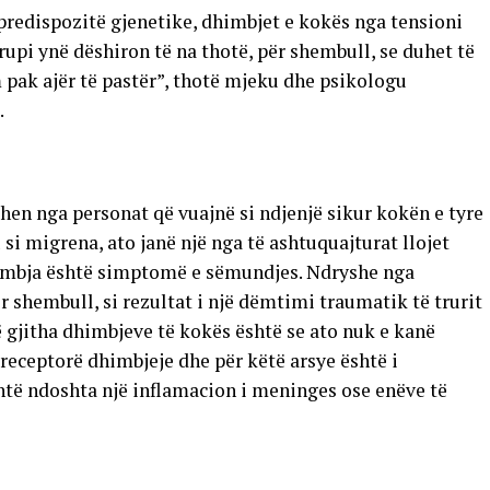
predispozitë gjenetike, dhimbjet e kokës nga tensioni
upi ynë dëshiron të na thotë, për shembull, se duhet të
 pak ajër të pastër”, thotë mjeku dhe psikologu
.
en nga personat që vuajnë si ndjenjë sikur kokën e tyre
si migrena, ato janë një nga të ashtuquajturat llojet
dhimbja është simptomë e sëmundjes. Ndryshe nga
r shembull, si rezultat i një dëmtimi traumatik të trurit
ë gjitha dhimbjeve të kokës është se ato nuk e kanë
ka receptorë dhimbjeje dhe për këtë arsye është i
të ndoshta një inflamacion i meninges ose enëve të