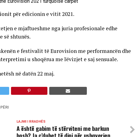
onit për edicionin e vitit 2021.
tjen e mjaftueshme nga juria profesionale edhe
e së shtunës.
i skenën e festivalit të Eurovision me performancën dhe
nterpretimi u shoqërua me lëvizjet e saj sensuale.
netësh në datën 22 maj.
PËRI
LAJMI I RRADHËS
A është gabim të stërviteni me barkun
bosh? Ja ç’duhet të dini për ushqyerjen