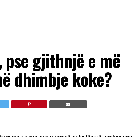
, pse gjithnjë e më
në dhimbje koke?
dhura me stresin, apo migrenë, edhe fëmijët preken prej