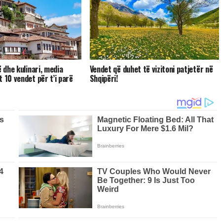
ë dhe kulinari, media
Vendet që duhet të vizitoni patjetër në
 10 vendet për t’i parë
Shqipëri!