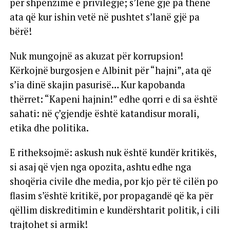
për shpenzime e privilegje; s’lënë gjë pa thënë
ata që kur ishin vetë në pushtet s’lanë gjë pa
bërë!
Nuk mungojnë as akuzat për korrupsion!
Kërkojnë burgosjen e Albinit për “hajni”, ata që
s’ia dinë skajin pasurisë… Kur kapobanda
thërret: “Kapeni hajnin!” edhe qorri e di sa është
sahati: në ç’gjendje është katandisur morali,
etika dhe politika.
E ritheksojmë: askush nuk është kundër kritikës,
si asaj që vjen nga opozita, ashtu edhe nga
shoqëria civile dhe media, por kjo për të cilën po
flasim s’është kritikë, por propagandë që ka për
qëllim diskreditimin e kundërshtarit politik, i cili
trajtohet si armik!