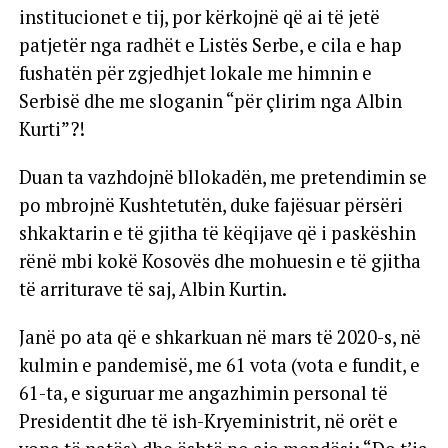
institucionet e tij, por kërkojnë që ai të jetë
patjetër nga radhët e Listës Serbe, e cila e hap
fushatën për zgjedhjet lokale me himnin e
Serbisë dhe me sloganin “për çlirim nga Albin
Kurti”?!
Duan ta vazhdojnë bllokadën, me pretendimin se
po mbrojnë Kushtetutën, duke fajësuar përsëri
shkaktarin e të gjitha të këqijave që i paskëshin
rënë mbi kokë Kosovës dhe mohuesin e të gjitha
të arriturave të saj, Albin Kurtin.
Janë po ata që e shkarkuan në mars të 2020-s, në
kulmin e pandemisë, me 61 vota (vota e fundit, e
61-ta, e siguruar me angazhimin personal të
Presidentit dhe të ish-Kryeministrit, në orët e