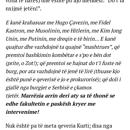
vona të natës) dhe është po ajo mendësi: “Do t’ia
nxijmë jetën!”.
E kanë krahasuar me Hugo Çavezin, me Fidel
Kastron, me Musolinin, me Hitlerin, me Kim Jong
Unin, me Putinin, me dreqin e të birin… E kanë
quajtur dhe vazhdojnë ta quajnë “mashtrues”, që
premtoi bashkimin kombëtar e s’po e bën dot
(prite, o Zot!); që premtoi se hajnat do t’i fuste në
burg, por ata vazhdojnë të jenë të lirë (thuase kjo
është punë e qeverisë e jo e prokurorisë); që doli i
gjallë nga burgjet e Serbisë e çkamos
tjetër.
Marrëzia arrin deri aty sa të thonë se
edhe fakultetin e paskësh kryer me
intervenime!
Nuk është pa të meta qeveria Kurti; disa nga