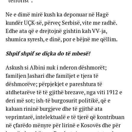
“terrorist”.
Ne e dimë mirë kush ka deponuar në Hagë
kundër UÇK-së, përveç Serbisë, vite me radhë.
Edhe ata që e drejtojnë gishtin kah VV-ja,
shumica syresh, e dinë, por e bëjnë me qëllim.
Shpif shpif se diçka do të mbesë!
Askush si Albini nuk i nderon dëshmorët;
familjen Jashari dhe familjet e tjera të
dëshmorëve; përpjekjet e pareshtura të
atdhetarëve të të gjithë brezave, nga viti 1912 e
deri më sot; ish-të burgosurit politikë, që e
kaluan rininë burgjeve dhe të gjithë ata
veprimtarë, intelektualë e të tjerë që kontribuan
në çfarëdo mënyre për lirinë e Kosovës dhe për