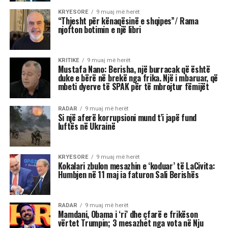
e nesërmja. E nesërmja nuk dihet. Ta bëjmë
sot atë që kemi për të bërë, mos ta lemë për
nesër. Ta duam më shumë njëri-tjetrin. Ky
ishte stacioni im i 85-të. Po në iksha nga kjo
botë, zemra do më mbetet pas. Do iki me
pishmanllëkun e madh që nuk e pashë këtë
Shqipëri me një demokraci të vërtetë. T’i
lëmë hasmëritë, sepse jeta është e shkurtër,
”
u shpreh aktori i shquar dhe ikona e skenës
shqiptare.
Reshat Arbana është një prej figurave më të
dashura për publikun shqiptar, për kontributin e
tij të çmuar në kinematografi dhe teatër.
Ai ka sjellë në jetë mbi 40 personazhe në film
dhe qindra role në skenë, duke u bërë një simbol i