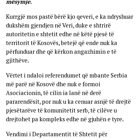
mësymje
.
Kurrgjë mos pastë bërë kjo qeveri, e ka ndryshuar
dukshëm gjendjen në Veri, duke e shtrirë
autoritetin e shtetit edhe në këtë pjesë të
territorit të Kosovës, betejë që ende nuk ka
përfunduar dhe që kërkon angazhimin e të
gjithëve.
Vërtet i ndaloi referendumet që mbante Serbia
më parë në Kosovë dhe nuk e formoi
Asociacionin, të cilin ia lanë në derë
pararendësit, por nuk u ka cenuar asnjë të drejtë
pjesëtarëve të komunitetit serb, të cilëve u
drejtohet pa kompleks edhe në gjuhën e tyre.
Vendimi i Departamentit të Shtetit për