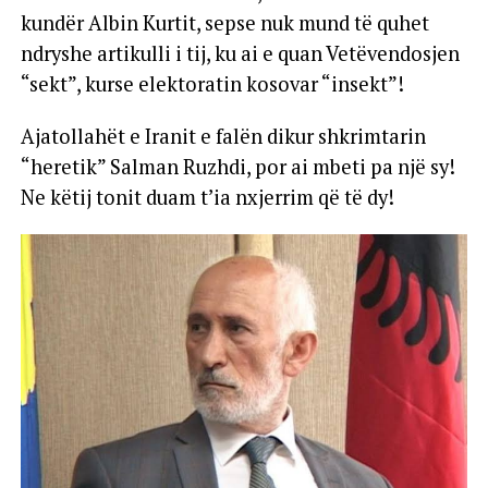
kundër Albin Kurtit, sepse nuk mund të quhet
ndryshe artikulli i tij, ku ai e quan Vetëvendosjen
“sekt”, kurse elektoratin kosovar “insekt”!
Ajatollahët e Iranit e falën dikur shkrimtarin
“heretik” Salman Ruzhdi, por ai mbeti pa një sy!
Ne këtij tonit duam t’ia nxjerrim që të dy!