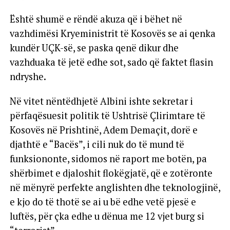
Është shumë e rëndë akuza që i bëhet në
vazhdimësi Kryeministrit të Kosovës se ai qenka
kundër UÇK-së, se paska qenë dikur dhe
vazhduaka të jetë edhe sot, sado që faktet flasin
ndryshe.
Në vitet nëntëdhjetë Albini ishte sekretar i
përfaqësuesit politik të Ushtrisë Çlirimtare të
Kosovës në Prishtinë, Adem Demaçit, dorë e
djathtë e “Bacës”, i cili nuk do të mund të
funksiononte, sidomos në raport me botën, pa
shërbimet e djaloshit flokëgjatë, që e zotëronte
në mënyrë perfekte anglishten dhe teknologjinë,
e kjo do të thotë se ai u bë edhe vetë pjesë e
luftës, për çka edhe u dënua me 12 vjet burg si