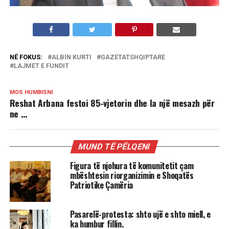
NË FOKUS:
ALBIN KURTI
GAZETATSHQIPTARE
LAJMET E FUNDIT
MOS HUMBISNI
Reshat Arbana festoi 85-vjetorin dhe la një mesazh për
ne …
MUND TË PËLQENI
Figura të njohura të komunitetit çam
mbështesin riorganizimin e Shoqatës
Patriotike Çamëria
Pasarelë-protesta: shto ujë e shto miell, e
ka humbur fillin.