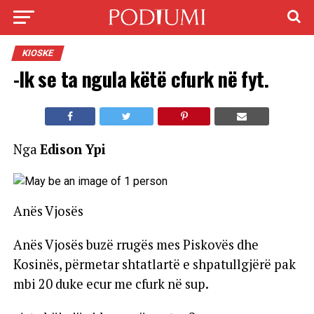
KIOSKE
-Ik se ta ngula këtë cfurk në fyt.
Nga
Edison Ypi
Anës Vjosës
Anës Vjosës buzë rrugës mes Piskovës dhe
Kosinës, përmetar shtatlartë e shpatullgjërë pak
mbi 20 duke ecur me cfurk në sup.