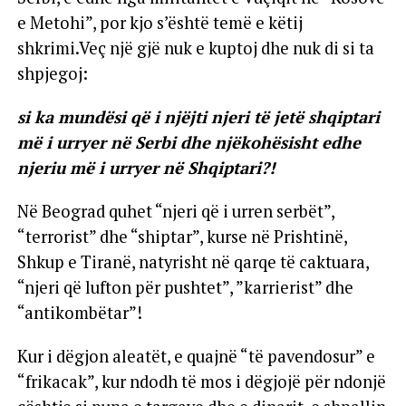
e Metohi”, por kjo s’është temë e këtij
shkrimi.Veç një gjë nuk e kuptoj dhe nuk di si ta
shpjegoj:
si ka mundësi që i njëjti njeri të jetë shqiptari
më i urryer në Serbi dhe njëkohësisht edhe
njeriu më i urryer në Shqiptari?!
Në Beograd quhet “njeri që i urren serbët”,
“terrorist” dhe “shiptar”, kurse në Prishtinë,
Shkup e Tiranë, natyrisht në qarqe të caktuara,
“njeri që lufton për pushtet”, ”karrierist” dhe
“antikombëtar”!
Kur i dëgjon aleatët, e quajnë “të pavendosur” e
“frikacak”, kur ndodh të mos i dëgjojë për ndonjë