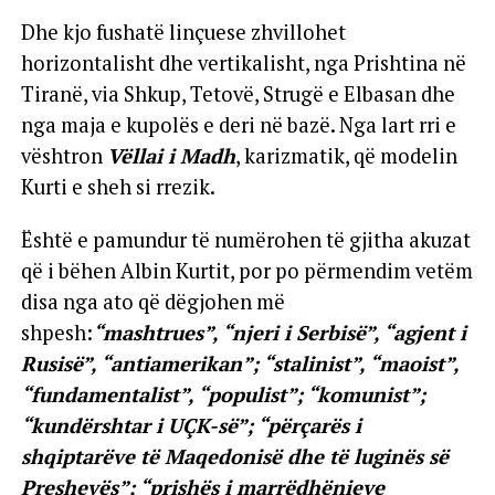
Dhe kjo fushatë linçuese zhvillohet
horizontalisht dhe vertikalisht, nga Prishtina në
Tiranë, via Shkup, Tetovë, Strugë e Elbasan dhe
nga maja e kupolës e deri në bazë. Nga lart rri e
vështron
Vëllai i Madh
, karizmatik, që modelin
Kurti e sheh si rrezik.
Është e pamundur të numërohen të gjitha akuzat
që i bëhen Albin Kurtit, por po përmendim vetëm
disa nga ato që dëgjohen më
shpesh:
“mashtrues”, “njeri i Serbisë”, “agjent i
Rusisë”, “antiamerikan”; “stalinist”, “maoist”,
“fundamentalist”, “populist”; “komunist”;
“kundërshtar i UÇK-së”; “përçarës i
shqiptarëve të Maqedonisë dhe të luginës së
Preshevës”; “prishës i marrëdhënieve