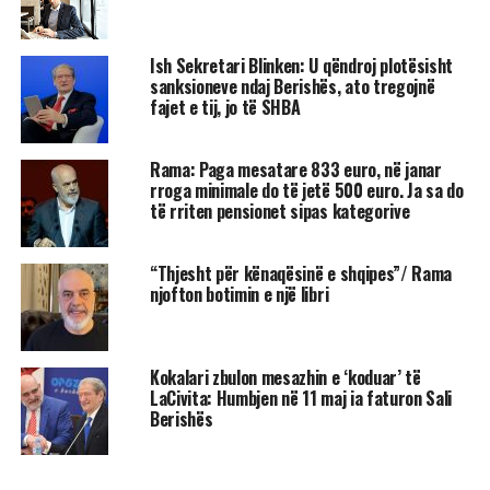
Ish Sekretari Blinken: U qëndroj plotësisht
sanksioneve ndaj Berishës, ato tregojnë
fajet e tij, jo të SHBA
Rama: Paga mesatare 833 euro, në janar
rroga minimale do të jetë 500 euro. Ja sa do
të rriten pensionet sipas kategorive
“Thjesht për kënaqësinë e shqipes”/ Rama
njofton botimin e një libri
Kokalari zbulon mesazhin e ‘koduar’ të
LaCivita: Humbjen në 11 maj ia faturon Sali
Berishës