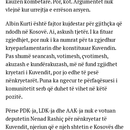
kauzën kombëtare. Por, kot. Argumentet nuk
vlejnë kur urrejtja e errëson arsyen.
Albin Kurti është fajtor kujdestar për gjithçka që
ndodh në Kosovë. Ai, askush tjetër. I ka fituar
zgjedhjet, por nuk i ka numrat për ta zgjedhur
kryeparlamentarin dhe konstituuar Kuvendin.
Pas shumë seancash, votimesh, çvotimesh,
akuzash e kundërakuzash, më në fund zgjidhet
kryetari i Kuvendit, por jo edhe të pesë
nënkryetarët. Puna ka ngecur te përfaqësuesi i
komunitetit serb që duhet të vihet në këtë
pozitë.
Përse PDK-ja, LDK-ja dhe AAK-ja nuk e votuan
deputetin Nenad Rashiç për nënkryetar të
Kuvendit, njeriun që e njeh shtetin e Kosovës dhe