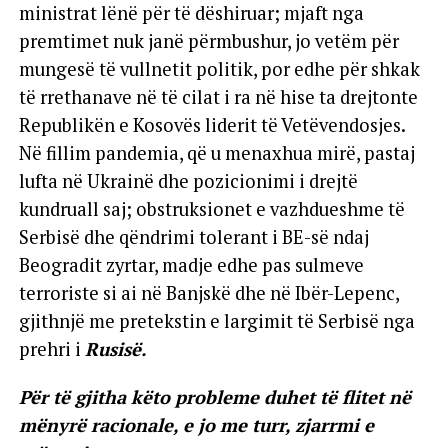
ministrat lënë për të dëshiruar; mjaft nga
premtimet nuk janë përmbushur, jo vetëm për
mungesë të vullnetit politik, por edhe për shkak
të rrethanave në të cilat i ra në hise ta drejtonte
Republikën e Kosovës liderit të Vetëvendosjes.
Në fillim pandemia, që u menaxhua mirë, pastaj
lufta në Ukrainë dhe pozicionimi i drejtë
kundruall saj; obstruksionet e vazhdueshme të
Serbisë dhe qëndrimi tolerant i BE-së ndaj
Beogradit zyrtar, madje edhe pas sulmeve
terroriste si ai në Banjskë dhe në Ibër-Lepenc,
gjithnjë me pretekstin e largimit të Serbisë nga
prehri i
Rusisë.
Për të gjitha këto probleme duhet të flitet në
mënyrë racionale, e jo me turr, zjarrmi e