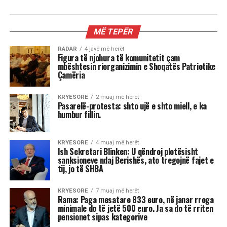
KIOSKE
Reshat Arbana festoi 85-vjetorin
dhe la një mesazh për ne …
“Nderi i Kombit” Reshat Arbana, teksa festoi 85-
vjetorin e lindjes, mes emocionesh, kujtimesh
dhe lotësh, përcolli mesazhe të forta për
publikun në këtë stacion të jetës së tij.
“Jeta qenka tre ditë: e djeshmja, e sotmja dhe