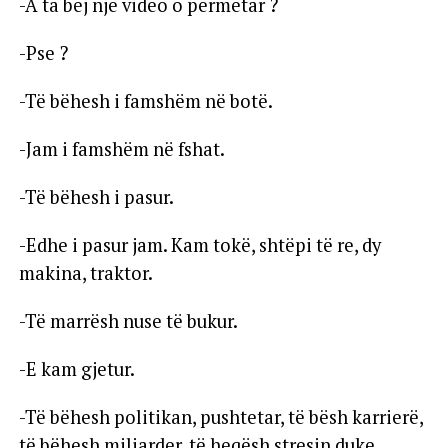
-A ta bëj një video o përmetar ?
-Pse ?
-Të bëhesh i famshëm në botë.
-Jam i famshëm në fshat.
-Të bëhesh i pasur.
-Edhe i pasur jam. Kam tokë, shtëpi të re, dy
makina, traktor.
-Të marrësh nuse të bukur.
-E kam gjetur.
-Të bëhesh politikan, pushtetar, të bësh karrierë,
të bëhesh miliarder, të heqësh stresin duke