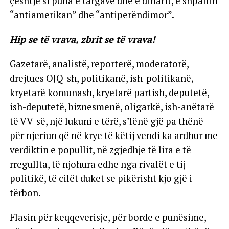
çështje si puna e targave dhe e dinarit, e shpallin
“antiamerikan” dhe “antiperëndimor”.
Hip se të vrava, zbrit se të vrava!
Gazetarë, analistë, reporterë, moderatorë,
drejtues OJQ-sh, politikanë, ish-politikanë,
kryetarë komunash, kryetarë partish, deputetë,
ish-deputetë, biznesmenë, oligarkë, ish-anëtarë
të VV-së, një lukuni e tërë, s’lënë gjë pa thënë
për njeriun që në krye të këtij vendi ka ardhur me
verdiktin e popullit, në zgjedhje të lira e të
rregullta, të njohura edhe nga rivalët e tij
politikë, të cilët duket se pikërisht kjo gjë i
tërbon.
Flasin për keqqeverisje, për borde e punësime,