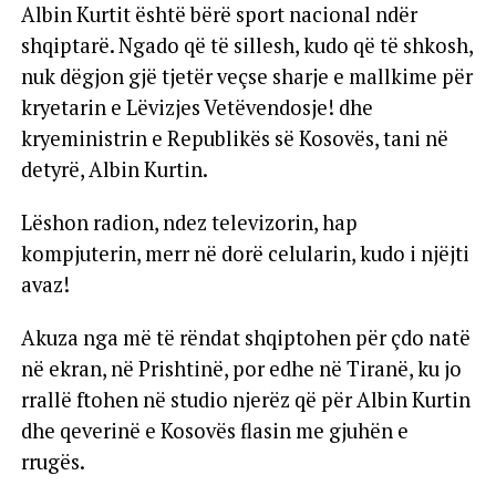
Albin Kurtit është bërë sport nacional ndër
shqiptarë. Ngado që të sillesh, kudo që të shkosh,
nuk dëgjon gjë tjetër veçse sharje e mallkime për
kryetarin e Lëvizjes Vetëvendosje! dhe
kryeministrin e Republikës së Kosovës, tani në
detyrë, Albin Kurtin.
Lëshon radion, ndez televizorin, hap
kompjuterin, merr në dorë celularin, kudo i njëjti
avaz!
Akuza nga më të rëndat shqiptohen për çdo natë
në ekran, në Prishtinë, por edhe në Tiranë, ku jo
rrallë ftohen në studio njerëz që për Albin Kurtin
dhe qeverinë e Kosovës flasin me gjuhën e
rrugës.