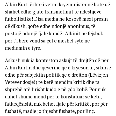
Albin Kurti është i vetmi kryeministër në botë që
shahet edhe gjatë transmetimit të ndeshjeve
futbollistike! Disa media në Kosovë mezi presin
që dikush, qoftë edhe ndonjë anonimus, të
postojë ndonjë fjalë kundër Albinit në fejsbuk
për t’i bërë vend sa çel e mëshel sytë në
mediumin e tyre.
Askush nuk ia konteston askujt të drejtën që për
Albin Kurtin dhe qeverinë që e kryeson ai, sikurse
edhe për subjektin politik që e drejton (Lëvizjen
Vetëvendosje!) të ketë mendim kritik dhe ta
shprehë atë lirisht kudo e në çdo kohë. Por nuk
duhet shumë mend për të konstatuar se këtu,
fatkeqësisht, nuk bëhet fjalë për kritikë, por për
fushatë, madje jo thjesht fushatë, por linç.