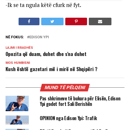
-Ik se ta ngula këtë cfurk në fyt.
NË FOKUS:
EDISON YPI
LAJMI I RRADHËS
Opozita që duam, duhet dhe s’na duhet
MOS HUMBISNI
Kush është gazetari më i mirë në Shqipëri ?
MUND TË PËLQENI
Pas shkrimeve të bukura për Elisën, Edison
Ypi godet fort Sali Berishën
OPINION nga Edison Ypi: Trafik