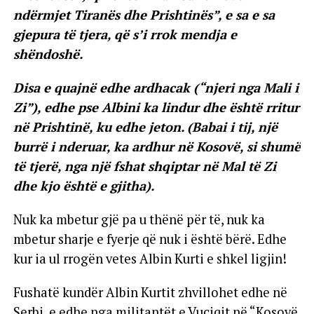
ndërmjet Tiranës dhe Prishtinës”, e sa e sa
gjepura të tjera, që s’i rrok mendja e
shëndoshë.
Disa e quajnë edhe ardhacak (“njeri nga Mali i
Zi”), edhe pse Albini ka lindur dhe është rritur
në Prishtinë, ku edhe jeton. (Babai i tij, një
burrë i nderuar, ka ardhur në Kosovë, si shumë
të tjerë, nga një fshat shqiptar në Mal të Zi
dhe kjo është e gjitha).
Nuk ka mbetur gjë pa u thënë për të, nuk ka
mbetur sharje e fyerje që nuk i është bërë. Edhe
kur ia ul rrogën vetes Albin Kurti e shkel ligjin!
Fushatë kundër Albin Kurtit zhvillohet edhe në
Serbi, e edhe nga militantët e Vuçiqit në “Kosovë