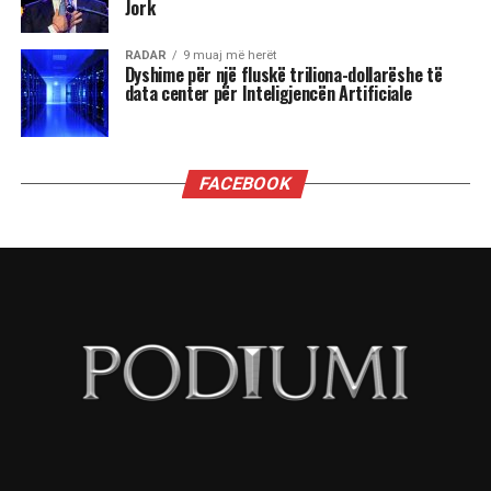
gjallë i shpirtit popullor, burrërisë, dhimbjes,
revoltës dhe dashurisë për vendin.
Në 85-vjetorit e lindjes së tij, Arkivi Qendror
Shtetëror i Filmit e uroi aktorin duke shfaqur
dokumentarin “Përballë”, ku vetë Reshat Arbana
ndalet tek rolet më të spikatura të karrierës së
tij.
NË FOKUS:
RESHAT ARBANA
LAJMI I RRADHËS
Albin Kurti në Gijotinë!
MOS HUMBISNI
Hajrie Rondo, aktorja që i qëndisi rolet e saj!