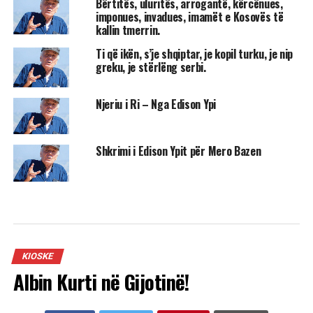
Bërtitës, uluritës, arrogantë, kërcënues,
imponues, invadues, imamët e Kosovës të
kallin tmerrin.
Ti që ikën, s’je shqiptar, je kopil turku, je nip
greku, je stërlëng serbi.
Njeriu i Ri – Nga Edison Ypi
Shkrimi i Edison Ypit për Mero Bazen
KIOSKE
Albin Kurti në Gijotinë!