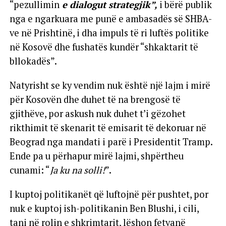
“pezullimin
e dialogut strategjik”,
i bërë publik
nga e ngarkuara me punë e ambasadës së SHBA-
ve në Prishtinë, i dha impuls të ri luftës politike
në Kosovë dhe fushatës kundër “shkaktarit të
bllokadës”.
Natyrisht se ky vendim nuk është një lajm i mirë
për Kosovën dhe duhet të na brengosë të
gjithëve, por askush nuk duhet t’i gëzohet
rikthimit të skenarit të emisarit të dekoruar në
Beograd nga mandati i parë i Presidentit Tramp.
Ende pa u përhapur mirë lajmi, shpërtheu
cunami: “
Ja ku na solli!
”.
I kuptoj politikanët që luftojnë për pushtet, por
nuk e kuptoj ish-politikanin Ben Blushi, i cili,
tani në rolin e shkrimtarit, lëshon fetvanë