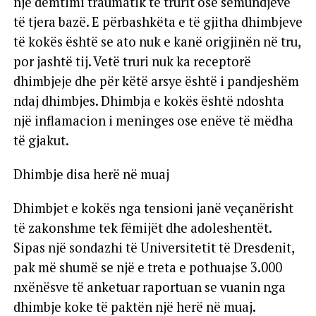
një dëmtimi traumatik të trurit ose sëmundjeve
të tjera bazë. E përbashkëta e të gjitha dhimbjeve
të kokës është se ato nuk e kanë origjinën në tru,
por jashtë tij. Vetë truri nuk ka receptorë
dhimbjeje dhe për këtë arsye është i pandjeshëm
ndaj dhimbjes. Dhimbja e kokës është ndoshta
një inflamacion i meninges ose enëve të mëdha
të gjakut.
Dhimbje disa herë në muaj
Dhimbjet e kokës nga tensioni janë veçanërisht
të zakonshme tek fëmijët dhe adoleshentët.
Sipas një sondazhi të Universitetit të Dresdenit,
pak më shumë se një e treta e pothuajse 3.000
nxënësve të anketuar raportuan se vuanin nga
dhimbje koke të paktën një herë në muaj.