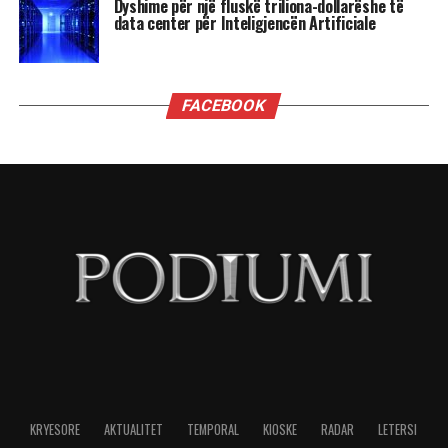
Dyshime për një fluskë triliona-dollarëshe të
data center për Inteligjencën Artificiale
FACEBOOK
KRYESORE
AKTUALITET
TEMPORAL
KIOSKE
RADAR
LETERSI