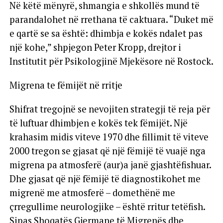
Në këtë mënyrë, shmangia e shkollës mund të
parandalohet në rrethana të caktuara. “Duket më
e qartë se sa është: dhimbja e kokës ndalet pas
një kohe,” shpjegon Peter Kropp, drejtor i
Institutit për Psikologjinë Mjekësore në Rostock.
Migrena te fëmijët në rritje
Shifrat tregojnë se nevojiten strategji të reja për
të luftuar dhimbjen e kokës tek fëmijët. Një
krahasim midis viteve 1970 dhe fillimit të viteve
2000 tregon se gjasat që një fëmijë të vuajë nga
migrena pa atmosferë (aur)a janë gjashtëfishuar.
Dhe gjasat që një fëmijë të diagnostikohet me
migrenë me atmosferë – domethënë me
çrregullime neurologjike – është rritur tetëfish.
Sipas Shoqatës Gjermane të Migrenës dhe