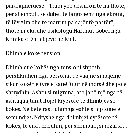
paralajmëruese. “Trupi ynë dëshiron të na thotë,
për shembull, se duhet të largohemi nga ekrani,
të lëvizim dhe të marrim pak ajër të pastër”,
thotë mjeku dhe psikologu Hartmut Göbel nga
Klinika e Dhimbjeve në Kiel.
Dhimbje koke tensioni
Dhimbjet e kokës nga tensioni shpesh
përshkruhen nga personat që vuajnë si ndjenjë
sikur kokën e tyre e kanë futur në morsë dhe po e
shtrydhin. Ashtu si migrena, ato janë një nga të
ashtuquajturat llojet kryesore të dhimbjes së
kokës. Në këtë rast, dhimbja është simptomë e
sëmundjes. Ndryshe nga dhimbjet dytësore të
kokës, të cilat ndodhin, për shembull, si rezultat i