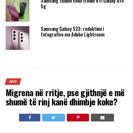
Samsung zbulon smartfonin e ri Galaxy A14
5g
Samsung Galaxy S23: redaktimi i
fotografive me Adobe Lightroom
MIX
Migrena në rritje, pse gjithnjë e më
shumë të rinj kanë dhimbje koke?