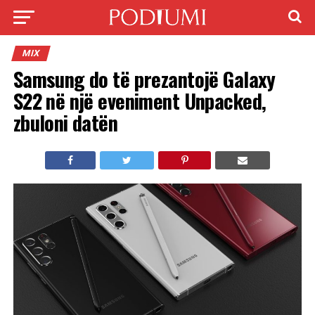
MIX
Samsung do të prezantojë Galaxy
S22 në një eveniment Unpacked,
zbuloni datën