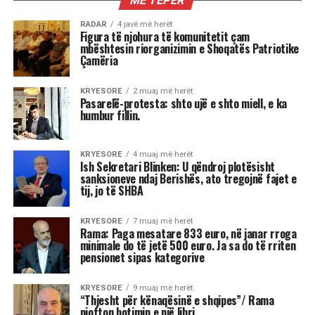
MË TEPËR
RADAR
4 javë më herët
Figura të njohura të komunitetit çam
mbështesin riorganizimin e Shoqatës Patriotike
Çamëria
KRYESORE
2 muaj më herët
Pasarelë-protesta: shto ujë e shto miell, e ka
humbur fillin.
KRYESORE
4 muaj më herët
Ish Sekretari Blinken: U qëndroj plotësisht
sanksioneve ndaj Berishës, ato tregojnë fajet e
tij, jo të SHBA
KRYESORE
7 muaj më herët
Rama: Paga mesatare 833 euro, në janar rroga
minimale do të jetë 500 euro. Ja sa do të rriten
pensionet sipas kategorive
KRYESORE
9 muaj më herët
“Thjesht për kënaqësinë e shqipes”/ Rama
njofton botimin e një libri