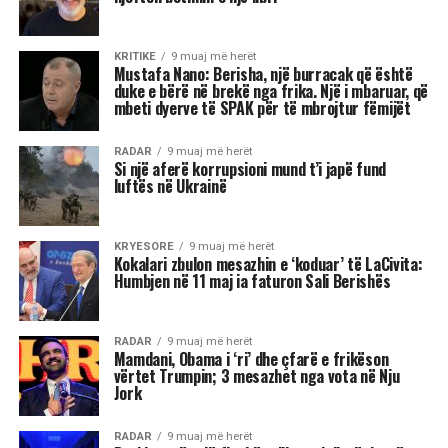
KRITIKE
9 muaj më herët
Mustafa Nano: Berisha, një burracak që është
duke e bërë në brekë nga frika. Një i mbaruar, që
mbeti dyerve të SPAK për të mbrojtur fëmijët
RADAR
9 muaj më herët
Si një aferë korrupsioni mund t’i japë fund
luftës në Ukrainë
KRYESORE
9 muaj më herët
Kokalari zbulon mesazhin e ‘koduar’ të LaCivita:
Humbjen në 11 maj ia faturon Sali Berishës
RADAR
9 muaj më herët
Mamdani, Obama i ‘ri’ dhe çfarë e frikëson
vërtet Trumpin; 3 mesazhet nga vota në Nju
Jork
RADAR
9 muaj më herët