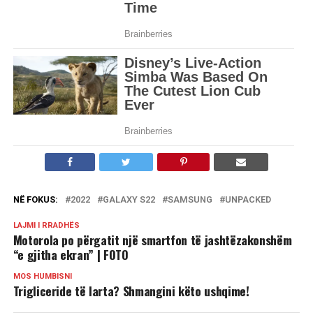
NË FOKUS:
2022
GALAXY S22
SAMSUNG
UNPACKED
LAJMI I RRADHËS
Motorola po përgatit një smartfon të jashtëzakonshëm
“e gjitha ekran” | FOTO
MOS HUMBISNI
Trigliceride të larta? Shmangini këto ushqime!