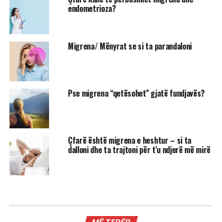
endometrioza?
Migrena/ Mënyrat se si ta parandaloni
Pse migrena “qetësohet” gjatë fundjavës?
Çfarë është migrena e heshtur – si ta
dalloni dhe ta trajtoni për t’u ndjerë më mirë