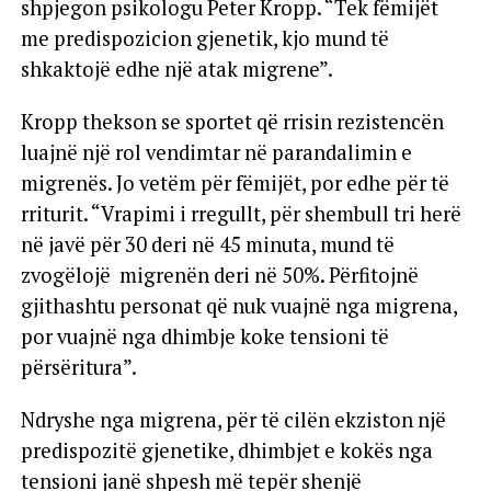
shpjegon psikologu Peter Kropp. “Tek fëmijët
me predispozicion gjenetik, kjo mund të
shkaktojë edhe një atak migrene”.
Kropp thekson se sportet që rrisin rezistencën
luajnë një rol vendimtar në parandalimin e
migrenës. Jo vetëm për fëmijët, por edhe për të
rriturit. “Vrapimi i rregullt, për shembull tri herë
në javë për 30 deri në 45 minuta, mund të
zvogëlojë migrenën deri në 50%. Përfitojnë
gjithashtu personat që nuk vuajnë nga migrena,
por vuajnë nga dhimbje koke tensioni të
përsëritura”.
Ndryshe nga migrena, për të cilën ekziston një
predispozitë gjenetike, dhimbjet e kokës nga
tensioni janë shpesh më tepër shenjë