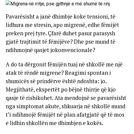
Pavarësisht a janë dhimbje koke tensioni, të
lidhura me stresin, apo migrenë, edhe fëmijët
preken prej tyre. Çfarë duhet pasur parasysh
gjatë trajtimit të fëmijëve? Dhe pse mund të
ndihmojnë qasjet jokonvencionale?
A do ta dërgonit fëmijën tuaj në shkollë me një
atak të rëndë migrene? Reagimi spontan i
shumicës së prindërve është ndoshta: jo.
Megjithatë, ekspertët po bëjnë thirrje që kjo
qasje të rishikohet. Ata mendojnë se pavarësisht
nga simptomat akute, shkuarja në shkollë mund
t’i ndihmojë fëmijët në plan afatgjatë që të mos
e lidhin shkollën me dhimbjen e kokës.