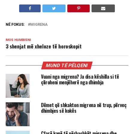
NË FOKUS:
MIGRENA
MOS HUMBISNI
3 shenjat më xheloze të horoskopit
MUND TË PËLQENI
Vuani nga migrena? Ja disa këshilla si të
çliroheni menjëherë nga dhimbja
Dëmet që shkakton migrena në trup, përveç
dhimbjes së kokës
Çfarë kanë të përbashkët migrena dhe