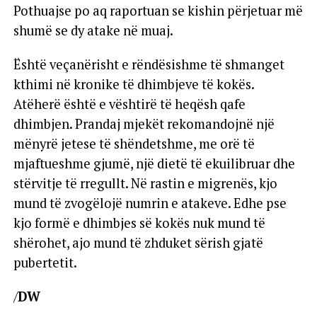
Pothuajse po aq raportuan se kishin përjetuar më
shumë se dy atake në muaj.
Është veçanërisht e rëndësishme të shmanget
kthimi në kronike të dhimbjeve të kokës.
Atëherë është e vështirë të heqësh qafe
dhimbjen. Prandaj mjekët rekomandojnë një
mënyrë jetese të shëndetshme, me orë të
mjaftueshme gjumë, një dietë të ekuilibruar dhe
stërvitje të rregullt. Në rastin e migrenës, kjo
mund të zvogëlojë numrin e atakeve. Edhe pse
kjo formë e dhimbjes së kokës nuk mund të
shërohet, ajo mund të zhduket sërish gjatë
pubertetit.
/
DW