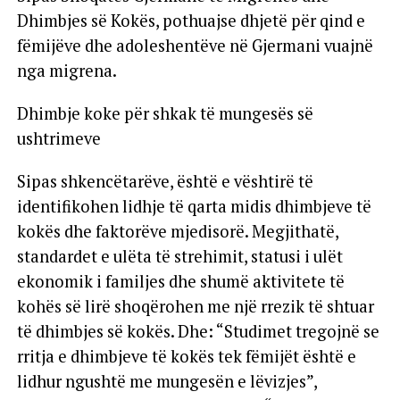
Dhimbjes së Kokës, pothuajse dhjetë për qind e
fëmijëve dhe adoleshentëve në Gjermani vuajnë
nga migrena.
Dhimbje koke për shkak të mungesës së
ushtrimeve
Sipas shkencëtarëve, është e vështirë të
identifikohen lidhje të qarta midis dhimbjeve të
kokës dhe faktorëve mjedisorë. Megjithatë,
standardet e ulëta të strehimit, statusi i ulët
ekonomik i familjes dhe shumë aktivitete të
kohës së lirë shoqërohen me një rrezik të shtuar
të dhimbjes së kokës. Dhe: “Studimet tregojnë se
rritja e dhimbjeve të kokës tek fëmijët është e
lidhur ngushtë me mungesën e lëvizjes”,