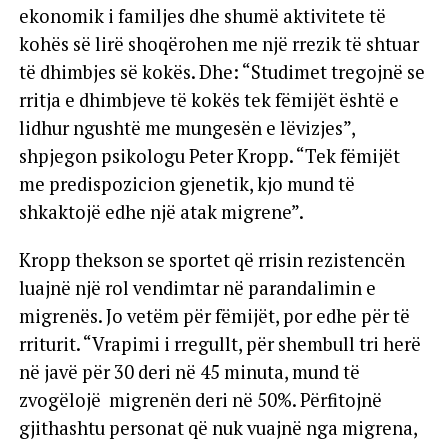
ekonomik i familjes dhe shumë aktivitete të
kohës së lirë shoqërohen me një rrezik të shtuar
të dhimbjes së kokës. Dhe: “Studimet tregojnë se
rritja e dhimbjeve të kokës tek fëmijët është e
lidhur ngushtë me mungesën e lëvizjes”,
shpjegon psikologu Peter Kropp. “Tek fëmijët
me predispozicion gjenetik, kjo mund të
shkaktojë edhe një atak migrene”.
Kropp thekson se sportet që rrisin rezistencën
luajnë një rol vendimtar në parandalimin e
migrenës. Jo vetëm për fëmijët, por edhe për të
rriturit. “Vrapimi i rregullt, për shembull tri herë
në javë për 30 deri në 45 minuta, mund të
zvogëlojë migrenën deri në 50%. Përfitojnë
gjithashtu personat që nuk vuajnë nga migrena,