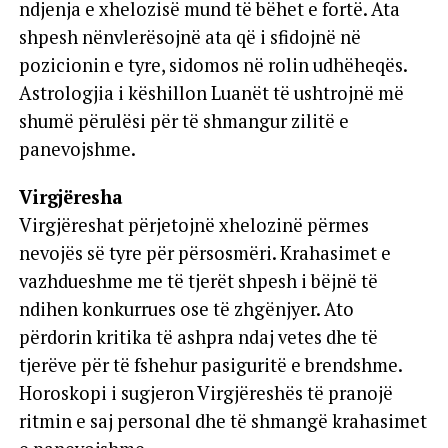
ndjenja e xhelozisë mund të bëhet e fortë. Ata
shpesh nënvlerësojnë ata që i sfidojnë në
pozicionin e tyre, sidomos në rolin udhëheqës.
Astrologjia i këshillon Luanët të ushtrojnë më
shumë përulësi për të shmangur zilitë e
panevojshme.
Virgjëresha
Virgjëreshat përjetojnë xhelozinë përmes
nevojës së tyre për përsosmëri. Krahasimet e
vazhdueshme me të tjerët shpesh i bëjnë të
ndihen konkurrues ose të zhgënjyer. Ato
përdorin kritika të ashpra ndaj vetes dhe të
tjerëve për të fshehur pasiguritë e brendshme.
Horoskopi i sugjeron Virgjëreshës të pranojë
ritmin e saj personal dhe të shmangë krahasimet