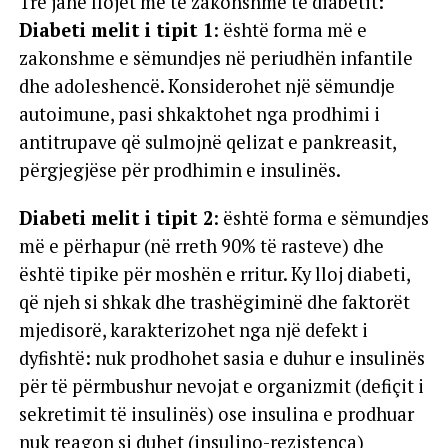
Tre janë llojet më të zakonshme të diabetit:
Diabeti melit i tipit 1
: është forma më e
zakonshme e sëmundjes në periudhën infantile
dhe adoleshencë. Konsiderohet një sëmundje
autoimune, pasi shkaktohet nga prodhimi i
antitrupave që sulmojnë qelizat e pankreasit,
përgjegjëse për prodhimin e insulinës.
Diabeti melit i tipit 2
: është forma e sëmundjes
më e përhapur (në rreth 90% të rasteve) dhe
është tipike për moshën e rritur. Ky lloj diabeti,
që njeh si shkak dhe trashëgiminë dhe faktorët
mjedisorë, karakterizohet nga një defekt i
dyfishtë: nuk prodhohet sasia e duhur e insulinës
për të përmbushur nevojat e organizmit (defiçit i
sekretimit të insulinës) ose insulina e prodhuar
nuk reagon si duhet (insulino-rezistenca)