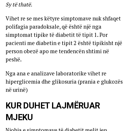
Sy të thatë.
Vihet re se mes këtyre simptomave nuk shfaqet
polifagia paradoksale, që është një nga
simptomat tipike të diabetit të tipit 1. Por
pacienti me diabetin e tipit 2 është tipikisht një
person obezë apo me tendencën shtimi në
peshë.
Nga ana e analizave laboratorike vihet re
hiperglicemia dhe glikosuria (prania e glukozës
në urinë)
KUR DUHET LAJMËRUAR
MJEKU
Njohja e simptomave të diabetit melit jep