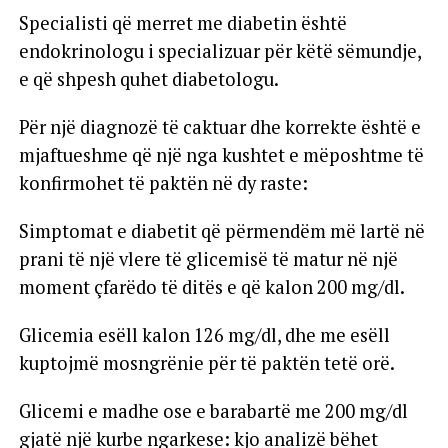
Specialisti që merret me diabetin është
endokrinologu i specializuar për këtë sëmundje,
e që shpesh quhet diabetologu.
Për një diagnozë të caktuar dhe korrekte është e
mjaftueshme që një nga kushtet e mëposhtme të
konfirmohet të paktën në dy raste:
Simptomat e diabetit që përmendëm më lartë në
prani të një vlere të glicemisë të matur në një
moment çfarëdo të ditës e që kalon 200 mg/dl.
Glicemia esëll kalon 126 mg/dl, dhe me esëll
kuptojmë mosngrënie për të paktën tetë orë.
Glicemi e madhe ose e barabartë me 200 mg/dl
gjatë një kurbe ngarkese: kjo analizë bëhet