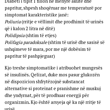
Diabeti i tipit 1 fillon në mënyrë akute dhe
papritur, shpesh shoqëruar me temperaturë por
simptomat karakteristike janë:
Poliuria
(rritje e vëllimit dhe prodhimit të urinës
që i kalon 2 litra në ditë)
Polidipsia
(shtim të etjes)
Polifagia paradoksale
(shtim të urisë dhe sasisë së
ushqimeve të mara, por me një dobësim të
papritur të pashpjeguar)
Kjo treshe simptomatike i atribuohet mungesës
së insulinës. Qelizat, duke mos pasur glukozën
në dispozicion shfrytëzojnë substancat
alternative si proteinat e pranishme në muskuj
dhe yndyrnat, për të prodhuar energji për
organizmin. Kjo është arsyeja që ka një rritje të
urisë.