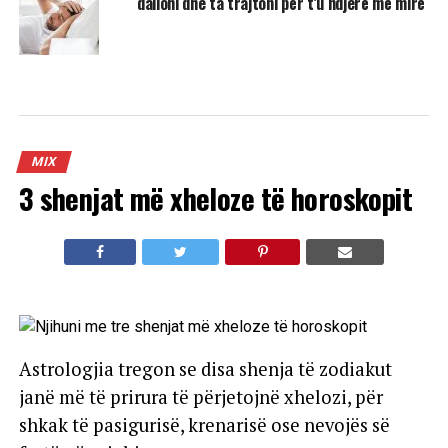
dalloni dhe ta trajtoni për t’u ndjerë më mirë
MIX
3 shenjat më xheloze të horoskopit
Astrologjia tregon se disa shenja të zodiakut
janë më të prirura të përjetojnë xhelozi, për
shkak të pasigurisë, krenarisë ose nevojës së