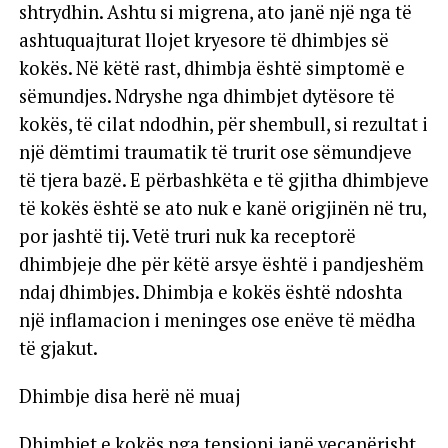
shtrydhin. Ashtu si migrena, ato janë një nga të
ashtuquajturat llojet kryesore të dhimbjes së
kokës. Në këtë rast, dhimbja është simptomë e
sëmundjes. Ndryshe nga dhimbjet dytësore të
kokës, të cilat ndodhin, për shembull, si rezultat i
një dëmtimi traumatik të trurit ose sëmundjeve
të tjera bazë. E përbashkëta e të gjitha dhimbjeve
të kokës është se ato nuk e kanë origjinën në tru,
por jashtë tij. Vetë truri nuk ka receptorë
dhimbjeje dhe për këtë arsye është i pandjeshëm
ndaj dhimbjes. Dhimbja e kokës është ndoshta
një inflamacion i meninges ose enëve të mëdha
të gjakut.
Dhimbje disa herë në muaj
Dhimbjet e kokës nga tensioni janë veçanërisht