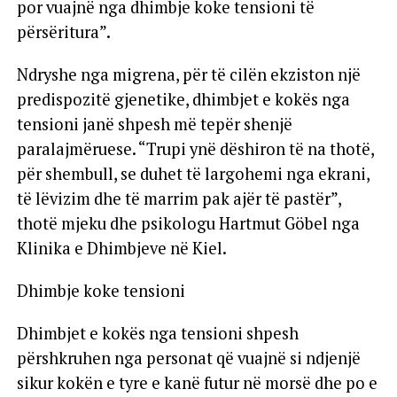
por vuajnë nga dhimbje koke tensioni të
përsëritura”.
Ndryshe nga migrena, për të cilën ekziston një
predispozitë gjenetike, dhimbjet e kokës nga
tensioni janë shpesh më tepër shenjë
paralajmëruese. “Trupi ynë dëshiron të na thotë,
për shembull, se duhet të largohemi nga ekrani,
të lëvizim dhe të marrim pak ajër të pastër”,
thotë mjeku dhe psikologu Hartmut Göbel nga
Klinika e Dhimbjeve në Kiel.
Dhimbje koke tensioni
Dhimbjet e kokës nga tensioni shpesh
përshkruhen nga personat që vuajnë si ndjenjë
sikur kokën e tyre e kanë futur në morsë dhe po e