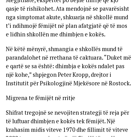
Megjithatë, ekspertët po bëjnë thirrje që kjo
qasje të rishikohet. Ata mendojnë se pavarësisht
nga simptomat akute, shkuarja në shkollë mund
t’i ndihmojë fëmijët në plan afatgjatë që të mos
e lidhin shkollën me dhimbjen e kokës.
Në këtë mënyrë, shmangia e shkollës mund të
parandalohet në rrethana të caktuara. “Duket më
e qartë se sa është: dhimbja e kokës ndalet pas
një kohe,” shpjegon Peter Kropp, drejtor i
Institutit për Psikologjinë Mjekësore në Rostock.
Migrena te fëmijët në rritje
Shifrat tregojnë se nevojiten strategji të reja për
të luftuar dhimbjen e kokës tek fëmijët. Një
krahasim midis viteve 1970 dhe fillimit të viteve