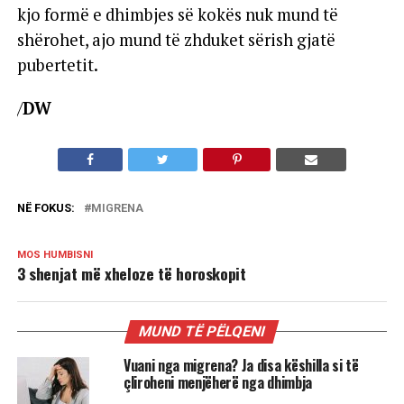
kjo formë e dhimbjes së kokës nuk mund të
shërohet, ajo mund të zhduket sërish gjatë
pubertetit.
/
DW
NË FOKUS:
MIGRENA
MOS HUMBISNI
3 shenjat më xheloze të horoskopit
MUND TË PËLQENI
Vuani nga migrena? Ja disa këshilla si të
çliroheni menjëherë nga dhimbja