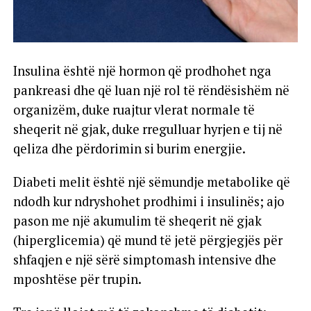
Insulina është një hormon që prodhohet nga
pankreasi dhe që luan një rol të rëndësishëm në
organizëm, duke ruajtur vlerat normale të
sheqerit në gjak, duke rregulluar hyrjen e tij në
qeliza dhe përdorimin si burim energjie.
Diabeti melit është një sëmundje metabolike që
ndodh kur ndryshohet prodhimi i insulinës; ajo
pason me një akumulim të sheqerit në gjak
(hiperglicemia) që mund të jetë përgjegjës për
shfaqjen e një sërë simptomash intensive dhe
mposhtëse për trupin.