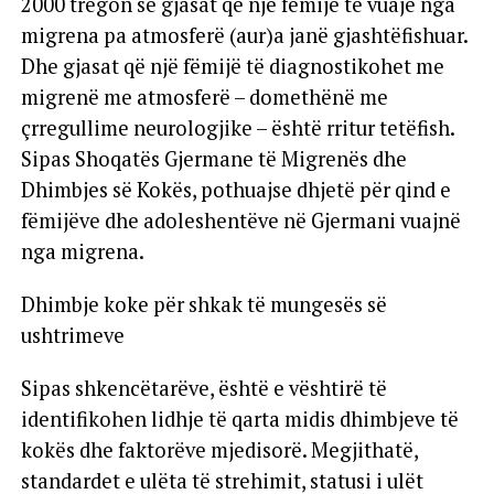
2000 tregon se gjasat që një fëmijë të vuajë nga
migrena pa atmosferë (aur)a janë gjashtëfishuar.
Dhe gjasat që një fëmijë të diagnostikohet me
migrenë me atmosferë – domethënë me
çrregullime neurologjike – është rritur tetëfish.
Sipas Shoqatës Gjermane të Migrenës dhe
Dhimbjes së Kokës, pothuajse dhjetë për qind e
fëmijëve dhe adoleshentëve në Gjermani vuajnë
nga migrena.
Dhimbje koke për shkak të mungesës së
ushtrimeve
Sipas shkencëtarëve, është e vështirë të
identifikohen lidhje të qarta midis dhimbjeve të
kokës dhe faktorëve mjedisorë. Megjithatë,
standardet e ulëta të strehimit, statusi i ulët