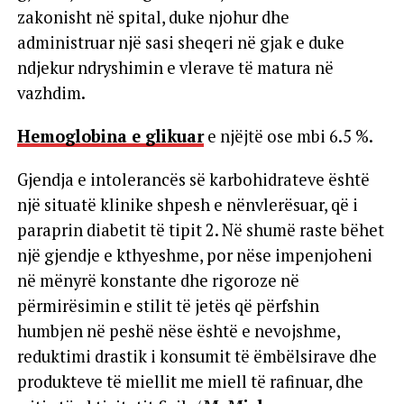
zakonisht në spital, duke njohur dhe
administruar një sasi sheqeri në gjak e duke
ndjekur ndryshimin e vlerave të matura në
vazhdim.
Hemoglobina e glikuar
e njëjtë ose mbi 6.5 %.
Gjendja e intolerancës së karbohidrateve është
një situatë klinike shpesh e nënvlerësuar, që i
paraprin diabetit të tipit 2. Në shumë raste bëhet
një gjendje e kthyeshme, por nëse impenjoheni
në mënyrë konstante dhe rigoroze në
përmirësimin e stilit të jetës që përfshin
humbjen në peshë nëse është e nevojshme,
reduktimi drastik i konsumit të ëmbëlsirave dhe
produkteve të miellit me miell të rafinuar, dhe