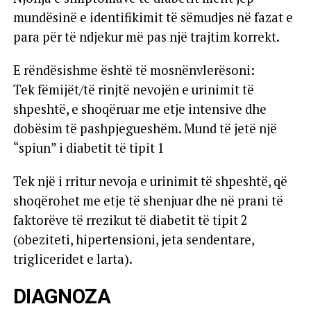
mundësinë e identifikimit të sëmudjes në fazat e
para për të ndjekur më pas një trajtim korrekt.
E rëndësishme është të mosnënvlerësoni:
Tek fëmijët/të rinjtë nevojën e urinimit të
shpeshtë, e shoqëruar me etje intensive dhe
dobësim të pashpjegueshëm. Mund të jetë një
“spiun” i diabetit të tipit 1
Tek një i rritur nevoja e urinimit të shpeshtë, që
shoqërohet me etje të shenjuar dhe në prani të
faktorëve të rrezikut të diabetit të tipit 2
(obeziteti, hipertensioni, jeta sendentare,
trigliceridet e larta).
DIAGNOZA