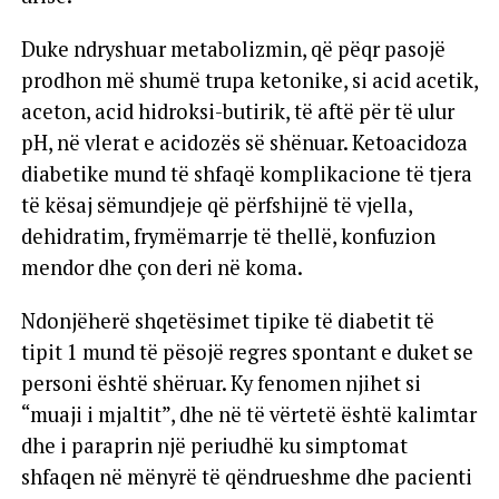
Duke ndryshuar metabolizmin, që pëqr pasojë
prodhon më shumë trupa ketonike, si acid acetik,
aceton, acid hidroksi-butirik, të aftë për të ulur
pH, në vlerat e acidozës së shënuar. Ketoacidoza
diabetike mund të shfaqë komplikacione të tjera
të kësaj sëmundjeje që përfshijnë të vjella,
dehidratim, frymëmarrje të thellë, konfuzion
mendor dhe çon deri në koma.
Ndonjëherë shqetësimet tipike të diabetit të
tipit 1 mund të pësojë regres spontant e duket se
personi është shëruar. Ky fenomen njihet si
“muaji i mjaltit”, dhe në të vërtetë është kalimtar
dhe i paraprin një periudhë ku simptomat
shfaqen në mënyrë të qëndrueshme dhe pacienti