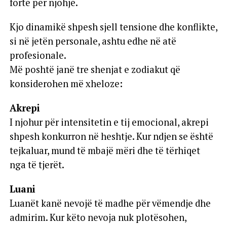
fortë për njohje.
Kjo dinamikë shpesh sjell tensione dhe konflikte,
si në jetën personale, ashtu edhe në atë
profesionale.
Më poshtë janë tre shenjat e zodiakut që
konsiderohen më xheloze:
Akrepi
I njohur për intensitetin e tij emocional, akrepi
shpesh konkurron në heshtje. Kur ndjen se është
tejkaluar, mund të mbajë mëri dhe të tërhiqet
nga të tjerët.
Luani
Luanët kanë nevojë të madhe për vëmendje dhe
admirim. Kur këto nevoja nuk plotësohen,