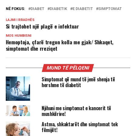
NË FOKUS:
DIABET
DIABETIK
E DIABETIT
SIMPTOMAT
LAJMI I RRADHËS
Si trajtohet një plagë e infektuar
MOS HUMBISNI
Hemoptoja, çfarë tregon kolla me gjak/ Shkaqet,
simptomat dhe rreziqet
MUND TË PËLQENI
Simptomat që mund të jenë shenja të
hershme të diabetit
Njihuni me simptomat e kancerit të
mushkërive!
Astma, shkaktarët dhe simptomat tek
fëmijët!