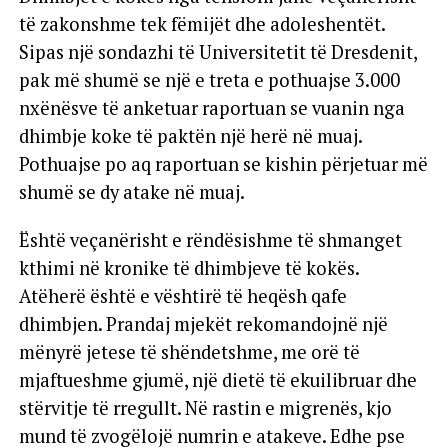
të zakonshme tek fëmijët dhe adoleshentët.
Sipas një sondazhi të Universitetit të Dresdenit,
pak më shumë se një e treta e pothuajse 3.000
nxënësve të anketuar raportuan se vuanin nga
dhimbje koke të paktën një herë në muaj.
Pothuajse po aq raportuan se kishin përjetuar më
shumë se dy atake në muaj.
Është veçanërisht e rëndësishme të shmanget
kthimi në kronike të dhimbjeve të kokës.
Atëherë është e vështirë të heqësh qafe
dhimbjen. Prandaj mjekët rekomandojnë një
mënyrë jetese të shëndetshme, me orë të
mjaftueshme gjumë, një dietë të ekuilibruar dhe
stërvitje të rregullt. Në rastin e migrenës, kjo
mund të zvogëlojë numrin e atakeve. Edhe pse