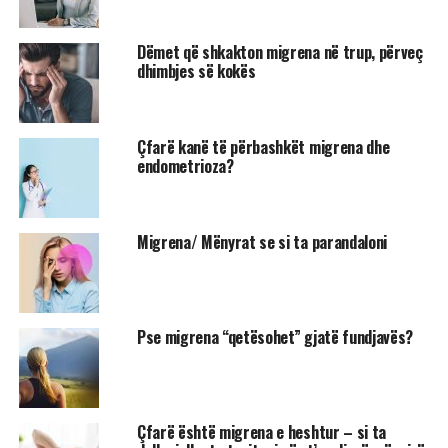
Dëmet që shkakton migrena në trup, përveç
dhimbjes së kokës
Çfarë kanë të përbashkët migrena dhe
endometrioza?
Migrena/ Mënyrat se si ta parandaloni
Pse migrena “qetësohet” gjatë fundjavës?
Çfarë është migrena e heshtur – si ta