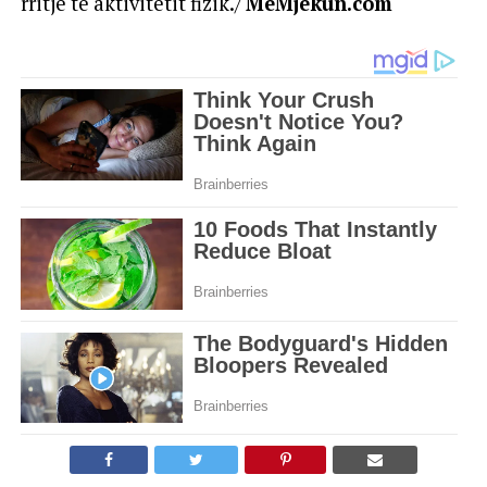
rritje të aktivitetit fizik./
MeMjekun.com