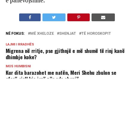
e panevojshme.
NË FOKUS:
MË XHELOZE
SHENJAT
TË HOROSKOPIT
LAJMI I RRADHËS
Migrena në rritje, pse gjithnjë e më shumë të rinj kanë
dhimbje koke?
MOS HUMBISNI
Kur dita barazohet me natën, Meri Shehu zbulon se
çfarë sjell kjo javë për çdo shenjë
MUND TË PËLQENI
4 shenjat më joshëse të horoskopit!
Shenjat që tregojnë se vuani nga ankthi –