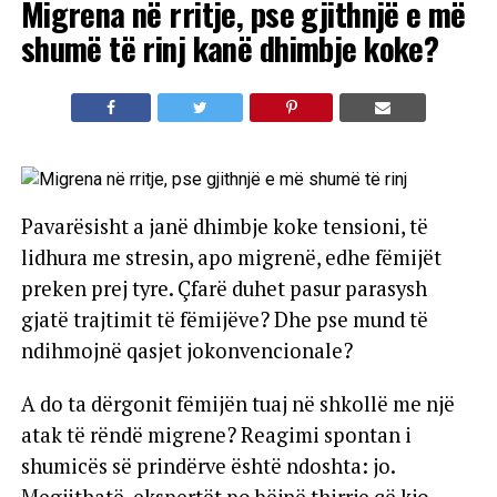
Migrena në rritje, pse gjithnjë e më
shumë të rinj kanë dhimbje koke?
Pavarësisht a janë dhimbje koke tensioni, të
lidhura me stresin, apo migrenë, edhe fëmijët
preken prej tyre. Çfarë duhet pasur parasysh
gjatë trajtimit të fëmijëve? Dhe pse mund të
ndihmojnë qasjet jokonvencionale?
A do ta dërgonit fëmijën tuaj në shkollë me një
atak të rëndë migrene? Reagimi spontan i
shumicës së prindërve është ndoshta: jo.