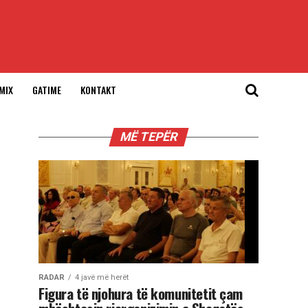
MIX
GATIME
KONTAKT
MË TEPËR
RADAR
4 javë më herët
Figura të njohura të komunitetit çam