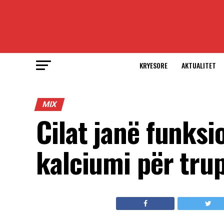
KRYESORE
AKTUALITET
MIX
Cilat janë funksi
kalciumi për tru