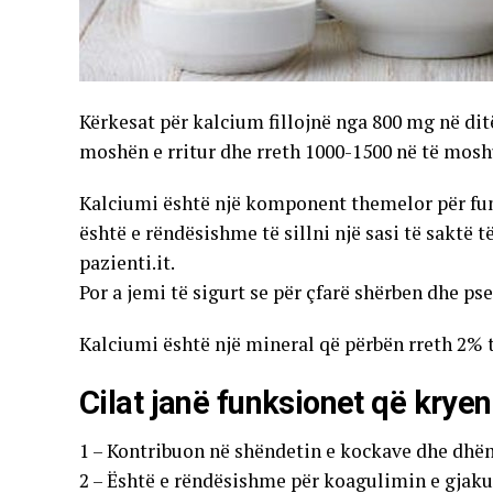
Kërkesat për kalcium fillojnë nga 800 mg në ditë
moshën e rritur dhe rreth 1000-1500 në të moshu
Kalciumi është një komponent themelor për funks
është e rëndësishme të sillni një sasi të saktë t
pazienti.it.
Por a jemi të sigurt se për çfarë shërben dhe p
Kalciumi është një mineral që përbën rreth 2% 
Cilat janë funksionet që kryen
1 – Kontribuon në shëndetin e kockave dhe dhë
2 – Është e rëndësishme për koagulimin e gjaku