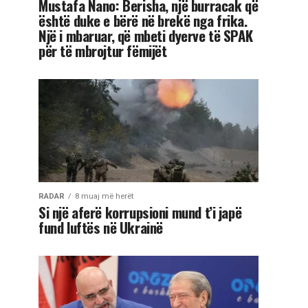
Mustafa Nano: Berisha, një burracak që
është duke e bërë në brekë nga frika.
Një i mbaruar, që mbeti dyerve të SPAK
për të mbrojtur fëmijët
RADAR
8 muaj më herët
Si një aferë korrupsioni mund t’i japë
fund luftës në Ukrainë