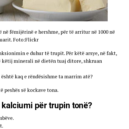
 në fëmijërinë e hershme, për të arritur në 1000 në
arit. Foto:Flickr
ionimin e duhur të trupit. Për këtë arsye, në fakt,
ë këtij minerali në dietën tuaj ditore, shkruan
se është kaq e rëndësishme ta marrim atë?
të peshës së kockave tona.
 kalciumi për trupin tonë?
mbëve.
t.