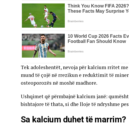
Tek adoleshentët, nevoja për kalcium rritet me
mund të çojë në rrezikun e reduktimit të miner
osteoporozës në moshë madhore.
Ushqimet që përmbajnë kalcium janë: qumështi dh
bishtajore të thata, si dhe lloje të ndryshme pe
Sa kalcium duhet të marrim?