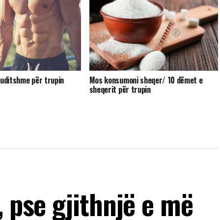
çuditshme për trupin
Mos konsumoni sheqer/ 10 dëmet e
sheqerit për trupin
, pse gjithnjë e më