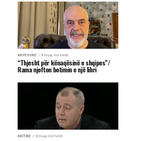
KRYESORE
8 muaj më herët
“Thjesht për kënaqësinë e shqipes”/
Rama njofton botimin e një libri
KRITIKE
8 muaj më herët