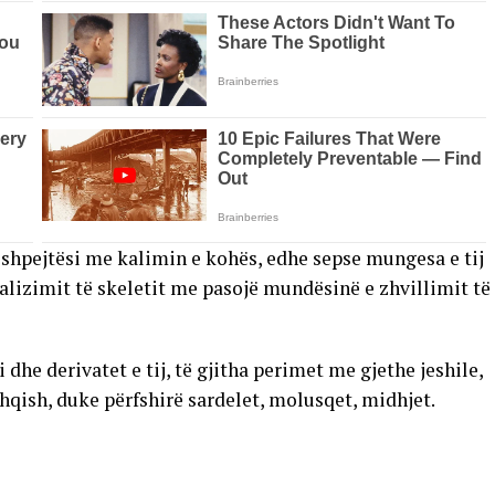
 shpejtësi me kalimin e kohës, edhe sepse mungesa e tij
alizimit të skeletit me pasojë mundësinë e zhvillimit të
e derivatet e tij, të gjitha perimet me gjethe jeshile,
shqish, duke përfshirë sardelet, molusqet, midhjet.