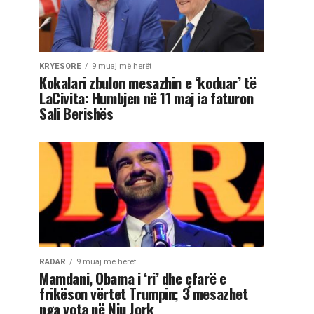
KRYESORE
9 muaj më herët
Kokalari zbulon mesazhin e ‘koduar’ të
LaCivita: Humbjen në 11 maj ia faturon
Sali Berishës
RADAR
9 muaj më herët
Mamdani, Obama i ‘ri’ dhe çfarë e
frikëson vërtet Trumpin; 3 mesazhet
nga vota në Nju Jork