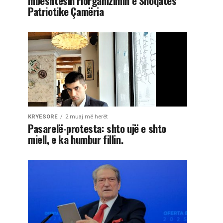
mbështesin riorganizimin e Shoqatës
Patriotike Çamëria
KRYESORE
2 muaj më herët
Pasarelë-protesta: shto ujë e shto
miell, e ka humbur fillin.