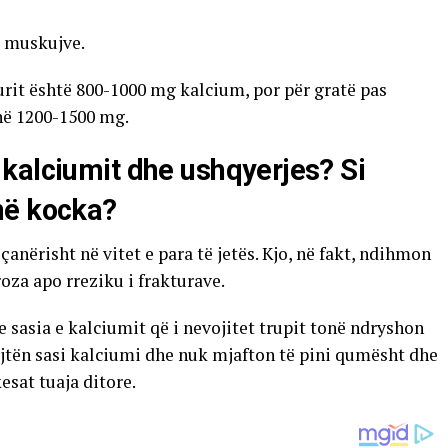
të muskujve.
turit është 800-1000 mg kalcium, por për gratë pas
në 1200-1500 mg.
 kalciumit dhe ushqyerjes? Si
në kocka?
nërisht në vitet e para të jetës. Kjo, në fakt, ndihmon
oza apo rreziku i frakturave.
 sasia e kalciumit që i nevojitet trupit tonë ndryshon
jëjtën sasi kalciumi dhe nuk mjafton të pini qumësht dhe
esat tuaja ditore.