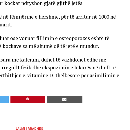
r kockat ndryshon gjatë gjithë jetës.
 në fëmijërinë e hershme, për të arritur në 1000 në
uarit.
aluar ose vonuar fillimin e osteoporozës është të
të kockave sa më shumë që të jetë e mundur.
asura me kalcium, duhet të vazhdohet edhe me
 rregullt fizik dhe ekspozimin e lëkurës në diell të
ërthithjen e. vitaminë D, thelbësore për asimilimin e
LAJMI I RRADHËS