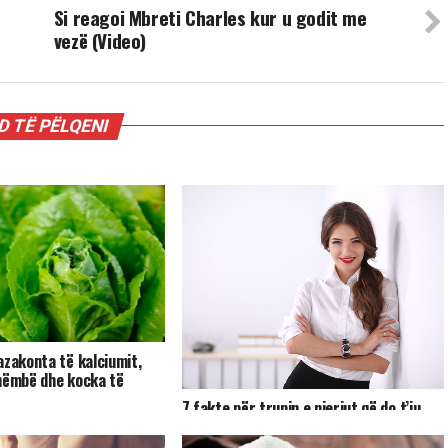
Si reagoi Mbreti Charles kur u godit me
vezë (Video)
 TË PËLQENI
azakonta të kalciumit,
hëmbë dhe kocka të
7 fakte për trupin e njeriut që do t’ju
mahnisin