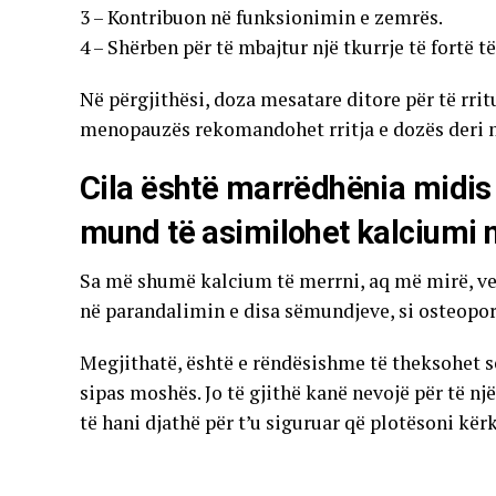
3 – Kontribuon në funksionimin e zemrës.
4 – Shërben për të mbajtur një tkurrje të fortë 
Në përgjithësi, doza mesatare ditore për të rri
menopauzës rekomandohet rritja e dozës deri 
Cila është marrëdhënia midis
mund të asimilohet kalciumi 
Sa më shumë kalcium të merrni, aq më mirë, veça
në parandalimin e disa sëmundjeve, si osteopor
Megjithatë, është e rëndësishme të theksohet se
sipas moshës. Jo të gjithë kanë nevojë për të n
të hani djathë për t’u siguruar që plotësoni kërk