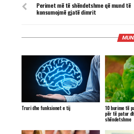
Perimet më të shëndetshme që mund të
konsumojmë gjatë dimrit
MUND
Truri dhe funksionet e tij
10 burime të p
për të patur d
shëndetshme