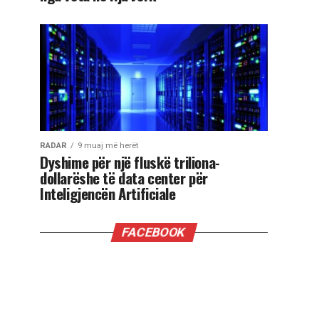
RADAR
9 muaj më herët
Dyshime për një fluskë triliona-
dollarëshe të data center për
Inteligjencën Artificiale
FACEBOOK