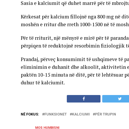
Sasia e kalciumit që duhet marrë për të mbrojtu
Kërkesat për kalcium fillojnë nga 800 mg në ditë
moshën e rritur dhe rreth 1000-1500 në të mosh
Për të rriturit, një mënyrë e mirë për të parand
përpiqen të reduktojnë resorbimin fiziologjik 
Prandaj, përveç konsumimit të ushqimeve të p
eliminimin e duhanit dhe alkoolit, aktivitetin e
paktën 10-15 minuta në ditë, për të lehtësuar p
duhur të kalciumit.
NË FOKUS:
FUNKSIONET
KALCIUMI
PËR TRUPIN
MOS HUMBISNI