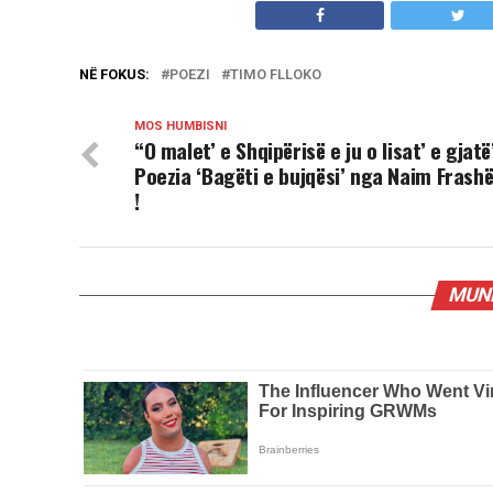
NË FOKUS:
POEZI
TIMO FLLOKO
MOS HUMBISNI
“O malet’ e Shqipërisë e ju o lisat’ e gjatë
Poezia ‘Bagëti e bujqësi’ nga Naim Frashë
!
MUND