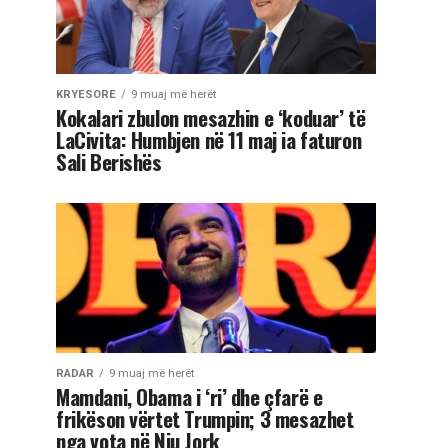
KRYESORE
9 muaj më herët
Kokalari zbulon mesazhin e ‘koduar’ të
LaCivita: Humbjen në 11 maj ia faturon
Sali Berishës
RADAR
9 muaj më herët
Mamdani, Obama i ‘ri’ dhe çfarë e
frikëson vërtet Trumpin; 3 mesazhet
nga vota në Nju Jork