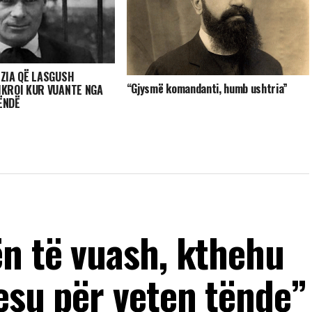
EZIA QË LASGUSH
“Gjysmë komandanti, humb ushtria”
HKROI KUR VUANTE NGA
ËNDË
ën të vuash, kthehu
esu për veten tënde”