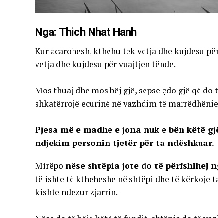
Nga: Thich Nhat Hanh
Kur acarohesh, kthehu tek vetja dhe kujdesu për
vetja dhe kujdesu për vuajtjen tënde.
Mos thuaj dhe mos bëj gjë, sepse çdo gjë që do 
shkatërrojë ecurinë në vazhdim të marrëdhënie
Pjesa më e madhe e jona nuk e bën këtë gjë
ndjekim personin tjetër për ta ndëshkuar.
Mirëpo
nëse shtëpia jote do të përfshihej n
të ishte të ktheheshe në shtëpi dhe të kërkoje ta 
kishte ndezur zjarrin.