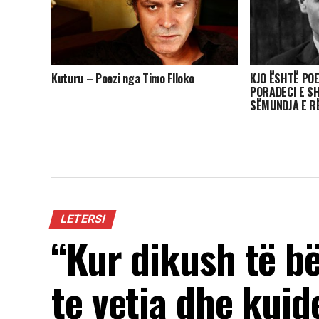
Kuturu – Poezi nga Timo Flloko
KJO ËSHTË PO
PORADECI E S
SËMUNDJA E R
LETERSI
“Kur dikush të b
te vetja dhe kujd