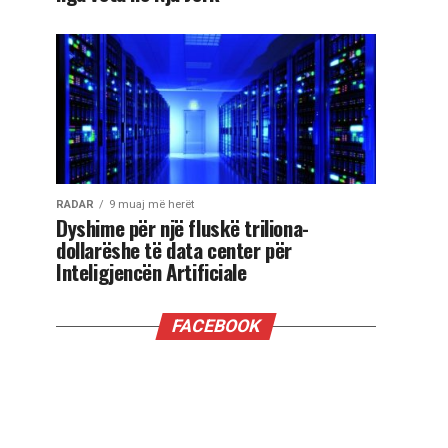
RADAR
9 muaj më herët
Dyshime për një fluskë triliona-
dollarëshe të data center për
Inteligjencën Artificiale
FACEBOOK