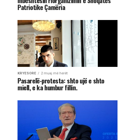
mbështesin riorganizimin e Shoqatës
Patriotike Çamëria
KRYESORE
2 muaj më herët
Pasarelë-protesta: shto ujë e shto
miell, e ka humbur fillin.