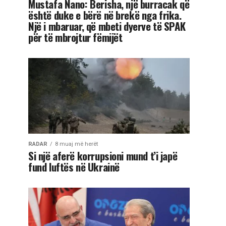
Mustafa Nano: Berisha, një burracak që
është duke e bërë në brekë nga frika.
Një i mbaruar, që mbeti dyerve të SPAK
për të mbrojtur fëmijët
RADAR
8 muaj më herët
Si një aferë korrupsioni mund t’i japë
fund luftës në Ukrainë