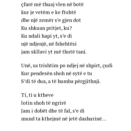
çfarë më thuaj vlen në botë
kur je vetëm e ke ftohtë
dhe një zemër s’e gjen dot
Ku shkuan pritjet, ku?
Ku ndali hapi yt, s’e di
një ndjenjë, në fshehtësi
jam skllavi yt më thotë tani.
Unë, sa trishtim po ndjej në shpirt, çudi
Kur pendesën shoh në sytë e tu
S’di të dua, a të humba përgjithnji.
Ti, ti u ktheve
lotin shoh të ngrirë
Jam i dobët dhe të fal, s’e di
mund ta kthejmë në jetë dashurinë…