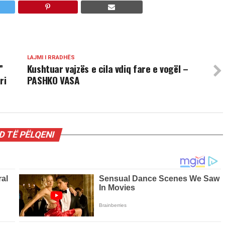
LAJMI I RRADHËS
”
Kushtuar vajzës e cila vdiq fare e vogël –
ri
PASHKO VASA
 TË PËLQENI