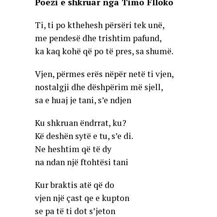
Poezi e shkruar nga Timo Flloko
Ti, ti po kthehesh përsëri tek unë,
me pendesë dhe trishtim pafund,
ka kaq kohë që po të pres, sa shumë.
Vjen, përmes erës nëpër netë ti vjen,
nostalgji dhe dëshpërim më sjell,
sa e huaj je tani, s’e ndjen
Ku shkruan ëndrrat, ku?
Kë deshën sytë e tu, s’e di.
Ne heshtim që të dy
na ndan një ftohtësi tani
Kur braktis atë që do
vjen një çast qe e kupton
se pa të ti dot s’jeton