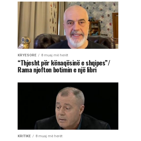
KRYESORE
8 muaj më herët
“Thjesht për kënaqësinë e shqipes”/
Rama njofton botimin e një libri
KRITIKE
8 muaj më herët