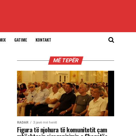
MIX
GATIME
KONTAKT
MË TEPËR
RADAR
3 javë më herët
Figura të njohura të komunitetit çam