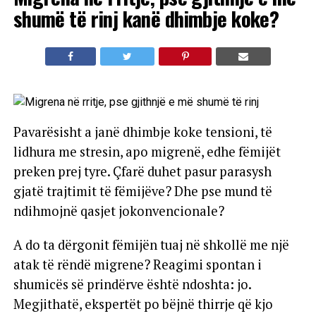
shumë të rinj kanë dhimbje koke?
Pavarësisht a janë dhimbje koke tensioni, të
lidhura me stresin, apo migrenë, edhe fëmijët
preken prej tyre. Çfarë duhet pasur parasysh
gjatë trajtimit të fëmijëve? Dhe pse mund të
ndihmojnë qasjet jokonvencionale?
A do ta dërgonit fëmijën tuaj në shkollë me një
atak të rëndë migrene? Reagimi spontan i
shumicës së prindërve është ndoshta: jo.
Megjithatë, ekspertët po bëjnë thirrje që kjo