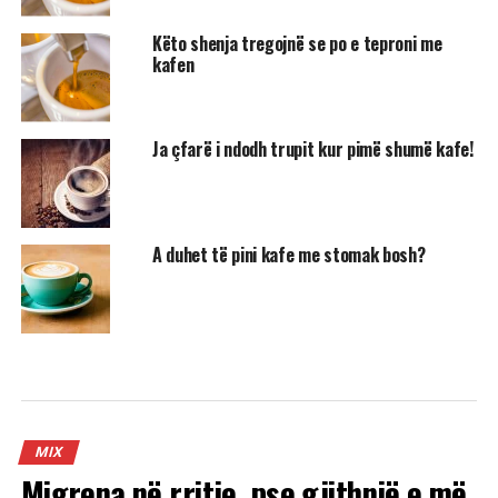
Këto shenja tregojnë se po e teproni me
kafen
Ja çfarë i ndodh trupit kur pimë shumë kafe!
A duhet të pini kafe me stomak bosh?
MIX
Migrena në rritje, pse gjithnjë e më