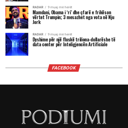
shpesh nënvlerësojnë ata që i sfidojnë në
pozicionin e tyre, sidomos në rolin udhëheqës.
Astrologjia i këshillon Luanët të ushtrojnë më
shumë përulësi për të shmangur zilitë e
panevojshme.
Virgjëresha
Virgjëreshat përjetojnë xhelozinë përmes
nevojës së tyre për përsosmëri. Krahasimet e
vazhdueshme me të tjerët shpesh i bëjnë të
ndihen konkurrues ose të zhgënjyer. Ato
përdorin kritika të ashpra ndaj vetes dhe të
tjerëve për të fshehur pasiguritë e brendshme.
Horoskopi i sugjeron Virgjëreshës të pranojë
ritmin e saj personal dhe të shmangë krahasimet
e panevojshme.