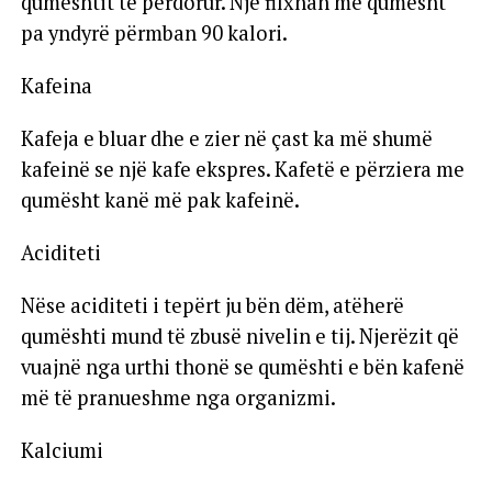
qumështit të përdorur. Një filxhan me qumësht
pa yndyrë përmban 90 kalori.
Kafeina
Kafeja e bluar dhe e zier në çast ka më shumë
kafeinë se një kafe ekspres. Kafetë e përziera me
qumësht kanë më pak kafeinë.
Aciditeti
Nëse aciditeti i tepërt ju bën dëm, atëherë
qumështi mund të zbusë nivelin e tij. Njerëzit që
vuajnë nga urthi thonë se qumështi e bën kafenë
më të pranueshme nga organizmi.
Kalciumi