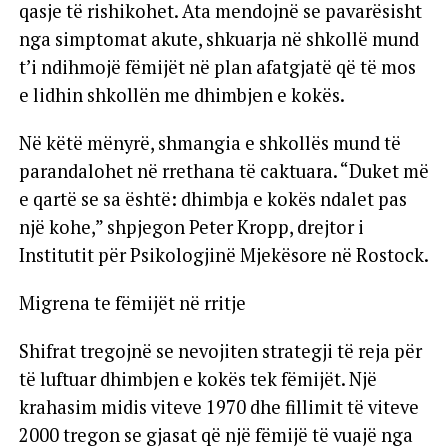
qasje të rishikohet. Ata mendojnë se pavarësisht
nga simptomat akute, shkuarja në shkollë mund
t’i ndihmojë fëmijët në plan afatgjatë që të mos
e lidhin shkollën me dhimbjen e kokës.
Në këtë mënyrë, shmangia e shkollës mund të
parandalohet në rrethana të caktuara. “Duket më
e qartë se sa është: dhimbja e kokës ndalet pas
një kohe,” shpjegon Peter Kropp, drejtor i
Institutit për Psikologjinë Mjekësore në Rostock.
Migrena te fëmijët në rritje
Shifrat tregojnë se nevojiten strategji të reja për
të luftuar dhimbjen e kokës tek fëmijët. Një
krahasim midis viteve 1970 dhe fillimit të viteve
2000 tregon se gjasat që një fëmijë të vuajë nga