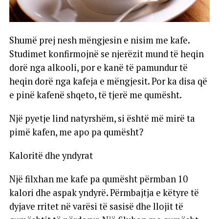
Shumë prej nesh mëngjesin e nisim me kafe.
Studimet konfirmojnë se njerëzit mund të heqin
dorë nga alkooli, por e kanë të pamundur të
heqin dorë nga kafeja e mëngjesit. Por ka disa që
e pinë kafenë shqeto, të tjerë me qumësht.
Një pyetje lind natyrshëm, si është më mirë ta
pimë kafen, me apo pa qumësht?
Kaloritë dhe yndyrat
Një filxhan me kafe pa qumësht përmban 10
kalori dhe aspak yndyrë. Përmbajtja e këtyre të
dyjave rritet në varësi të sasisë dhe llojit të