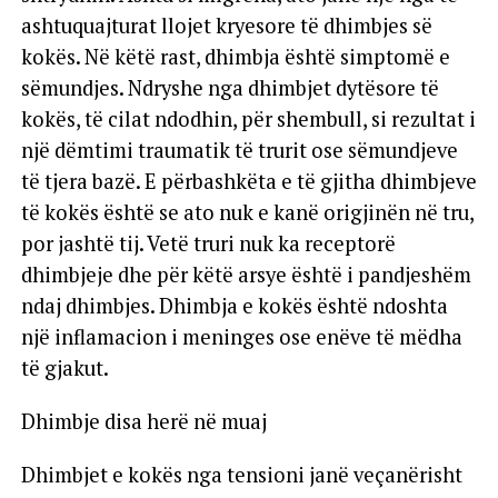
ashtuquajturat llojet kryesore të dhimbjes së
kokës. Në këtë rast, dhimbja është simptomë e
sëmundjes. Ndryshe nga dhimbjet dytësore të
kokës, të cilat ndodhin, për shembull, si rezultat i
një dëmtimi traumatik të trurit ose sëmundjeve
të tjera bazë. E përbashkëta e të gjitha dhimbjeve
të kokës është se ato nuk e kanë origjinën në tru,
por jashtë tij. Vetë truri nuk ka receptorë
dhimbjeje dhe për këtë arsye është i pandjeshëm
ndaj dhimbjes. Dhimbja e kokës është ndoshta
një inflamacion i meninges ose enëve të mëdha
të gjakut.
Dhimbje disa herë në muaj
Dhimbjet e kokës nga tensioni janë veçanërisht