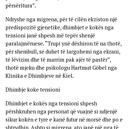
përsëritura”.
Ndryshe nga migrena, për të cilën ekziston një
predispozitë gjenetike, dhimbjet e kokës nga
tensioni janë shpesh më tepër shenjë
paralajmëruese. “Trupi ynë dëshiron të na thotë,
për shembull, se duhet të largohemi nga ekrani,
të lëvizim dhe të marrim pak ajër të pastër”,
thotë mjeku dhe psikologu Hartmut Göbel nga
Klinika e Dhimbjeve në Kiel.
Dhimbje koke tensioni
Dhimbjet e kokës nga tensioni shpesh
përshkruhen nga personat që vuajnë si ndjenjë
sikur kokën e tyre e kanë futur në morsë dhe po e
shtrydhin. Ashtu si migrena, ato janë një nga të