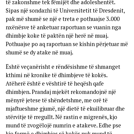
të zakonshme tek fëmijët dhe adoleshentët.
Sipas një sondazhi të Universitetit të Dresdenit,
pak më shumë se një e treta e pothuajse 3.000
nxënësve të anketuar raportuan se vuanin nga
dhimbje koke të paktën një herë në muaj.
Pothuajse po aq raportuan se kishin përjetuar më
shumë se dy atake në muaj.
Është veçanërisht e rëndësishme të shmanget
kthimi në kronike të dhimbjeve të kokës.
Atëherë është e vështirë të heqësh qafe
dhimbjen. Prandaj mjekët rekomandojnë një
mënyrë jetese të shëndetshme, me orë të
mjaftueshme gjumë, një dietë të ekuilibruar dhe
stërvitje të rregullt. Në rastin e migrenës, kjo
mund të zvogëlojë numrin e atakeve. Edhe pse
kjo formë e dhimbjes së kokës nuk mund të