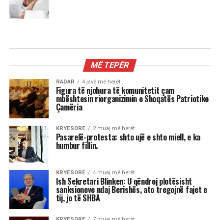
MIX
3 shenjat më xheloze të horoskopit
Astrologjia tregon se disa shenja të zodiakut
janë më të prirura të përjetojnë xhelozi, për
shkak të pasigurisë, krenarisë ose nevojës së
fortë për njohje.