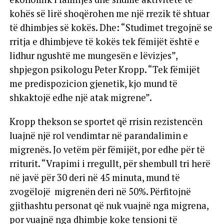
kohës së lirë shoqërohen me një rrezik të shtuar
të dhimbjes së kokës. Dhe: “Studimet tregojnë se
rritja e dhimbjeve të kokës tek fëmijët është e
lidhur ngushtë me mungesën e lëvizjes”,
shpjegon psikologu Peter Kropp. “Tek fëmijët
me predispozicion gjenetik, kjo mund të
shkaktojë edhe një atak migrene”.
Kropp thekson se sportet që rrisin rezistencën
luajnë një rol vendimtar në parandalimin e
migrenës. Jo vetëm për fëmijët, por edhe për të
rriturit. “Vrapimi i rregullt, për shembull tri herë
në javë për 30 deri në 45 minuta, mund të
zvogëlojë migrenën deri në 50%. Përfitojnë
gjithashtu personat që nuk vuajnë nga migrena,
por vuajnë nga dhimbje koke tensioni të