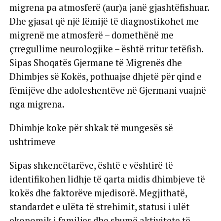
migrena pa atmosferë (aur)a janë gjashtëfishuar.
Dhe gjasat që një fëmijë të diagnostikohet me
migrenë me atmosferë – domethënë me
çrregullime neurologjike – është rritur tetëfish.
Sipas Shoqatës Gjermane të Migrenës dhe
Dhimbjes së Kokës, pothuajse dhjetë për qind e
fëmijëve dhe adoleshentëve në Gjermani vuajnë
nga migrena.
Dhimbje koke për shkak të mungesës së
ushtrimeve
Sipas shkencëtarëve, është e vështirë të
identifikohen lidhje të qarta midis dhimbjeve të
kokës dhe faktorëve mjedisorë. Megjithatë,
standardet e ulëta të strehimit, statusi i ulët
ekonomik i familjes dhe shumë aktivitete të