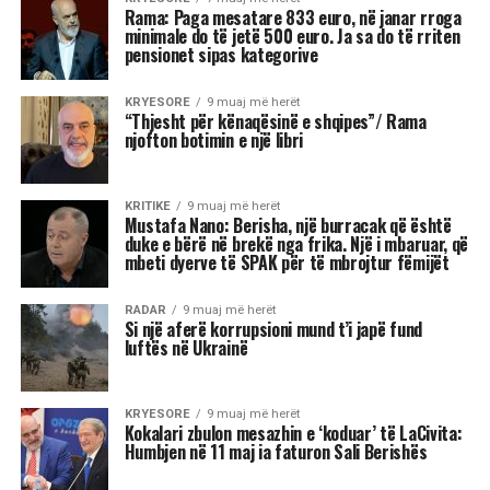
Kjo dinamikë shpesh sjell tensione dhe konflikte,
si në jetën personale, ashtu edhe në atë
profesionale.
Më poshtë janë tre shenjat e zodiakut që
konsiderohen më xheloze:
Akrepi
I njohur për intensitetin e tij emocional, akrepi
shpesh konkurron në heshtje. Kur ndjen se është
tejkaluar, mund të mbajë mëri dhe të tërhiqet
nga të tjerët.
Luani
Luanët kanë nevojë të madhe për vëmendje dhe
admirim. Kur këto nevoja nuk plotësohen,
ndjenja e xhelozisë mund të bëhet e fortë. Ata