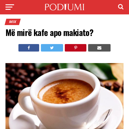
MIX
Më mirë kafe apo makiato?