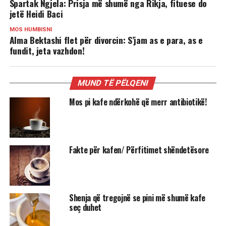
Spartak Ngjela: Prisja më shumë nga Rikja, fituese do
jetë Heidi Baci
MOS HUMBISNI
Alma Bektashi flet për divorcin: S’jam as e para, as e
fundit, jeta vazhdon!
MUND TË PËLQENI
Mos pi kafe ndërkohë që merr antibiotikë!
Fakte për kafen/ Përfitimet shëndetësore
Shenja që tregojnë se pini më shumë kafe
seç duhet