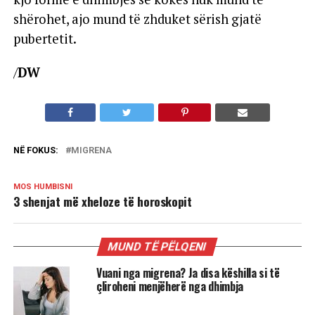
shërohet, ajo mund të zhduket sërish gjatë
pubertetit.
/
DW
NË FOKUS:
MIGRENA
MOS HUMBISNI
3 shenjat më xheloze të horoskopit
MUND TË PËLQENI
Vuani nga migrena? Ja disa këshilla si të
çliroheni menjëherë nga dhimbja