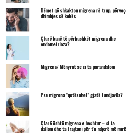
Dëmet që shkakton migrena në trup, përveç
dhimbjes së kokës
Çfarë kanë të përbashkët migrena dhe
endometrioza?
Migrena/ Mënyrat se si ta parandaloni
Pse migrena “qetësohet” gjatë fundjavës?
Çfarë është migrena e heshtur – si ta
dalloni dhe ta trajtoni për t’u ndjerë më mirë