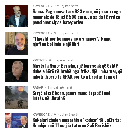
KRYESORE
7 muaj më herët
Rama: Paga mesatare 833 euro, në janar rroga
minimale do të jetë 500 euro. Ja sa do të rriten
pensionet sipas kategorive
KRYESORE
9 muaj më herët
“Thjesht për kënaqësinë e shqipes”/ Rama
njofton botimin e një libri
KRITIKE
9 muaj më herët
Mustafa Nano: Berisha, një burracak që është
duke e bërë në brekë nga frika. Një i mbaruar, që
mbeti dyerve të SPAK për të mbrojtur fëmijët
RADAR
9 muaj më herët
Si një aferë korrupsioni mund t’i japë fund
luftës në Ukrainë
KRYESORE
9 muaj më herët
Kokalari zbulon mesazhin e ‘koduar’ të LaCivita:
Humbjen në 11 maj ia faturon Sali Berishës