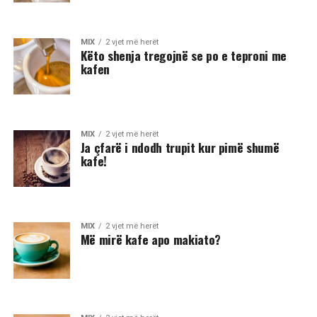
MIX
2 vjet më herët
Këto shenja tregojnë se po e teproni me
kafen
MIX
2 vjet më herët
Ja çfarë i ndodh trupit kur pimë shumë
kafe!
MIX
2 vjet më herët
Më mirë kafe apo makiato?