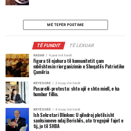
MË TEPËR POSTIME
TË FUNDIT
TË LEXUAR
RADAR
4 javë më herët
Figura të njohura të komunitetit çam
mbështesin riorganizimin e Shoqatës Patriotike
Çamëria
KRYESORE
2 muaj më herët
Pasarelë-protesta: shto ujë e shto miell, e ka
humbur fillin.
KRYESORE
4 muaj më herët
Ish Sekretari Blinken: U qëndroj plotësisht
sanksioneve ndaj Berishës, ato tregojnë fajet e
tij, jo të SHBA