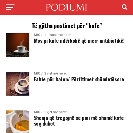
Të gjitha postimet për "kafe"
MIX
11 muaj më herët
Mos pi kafe ndërkohë që merr antibiotikë!
MIX
2 vjet më herët
Fakte për kafen/ Përfitimet shëndetësore
MIX
2 vjet më herët
Shenja që tregojnë se pini më shumë kafe
seç duhet