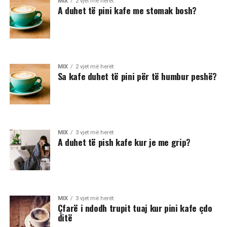
MIX
2 vjet më herët
A duhet të pini kafe me stomak bosh?
MIX
2 vjet më herët
Sa kafe duhet të pini për të humbur peshë?
MIX
3 vjet më herët
A duhet të pish kafe kur je me grip?
MIX
3 vjet më herët
Çfarë i ndodh trupit tuaj kur pini kafe çdo
ditë