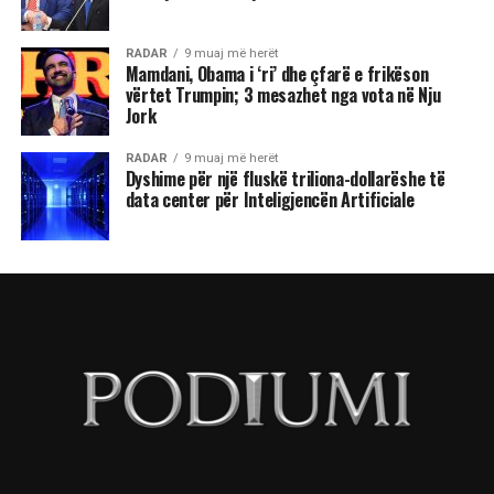
RADAR
9 muaj më herët
Mamdani, Obama i ‘ri’ dhe çfarë e frikëson
vërtet Trumpin; 3 mesazhet nga vota në Nju
Jork
RADAR
9 muaj më herët
Dyshime për një fluskë triliona-dollarëshe të
data center për Inteligjencën Artificiale