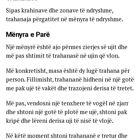
Sipas krahinave dhe zonave të ndryshme,
trahanaja përgatitet në mënyra të ndryshme.
Mënyra e Parë
Një mënyrë është ajo përmes zierjes së ujit dhe
më pas shtimit të trahanasë në ujin që vlon.
Më konkretisht, masa është dy lugë trahana për
person. Fillimisht, trahananë hidheni në një gotë
me pak ujë të vakët dhe trazojeni derisa të tretet.
Më pas, vendosni një tenxhere të vogël në zjarr
dhe shtoni një gotë të plotë me ujë, shtoni pak
kripë dhe lëreni derisa uji të nisë të vlojë.
Në këtë moment shtoni trahananë e tretur dhe