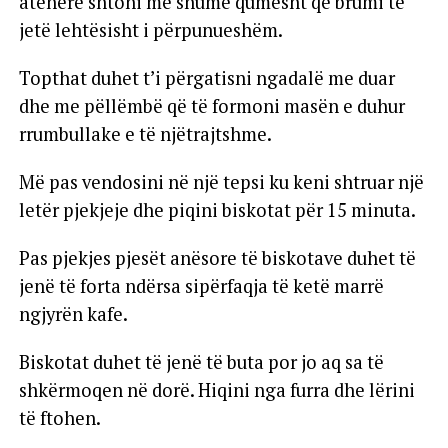
atëherë shtoni më shumë qumësht që brumi të
jetë lehtësisht i përpunueshëm.
Topthat duhet t’i përgatisni ngadalë me duar
dhe me pëllëmbë që të formoni masën e duhur
rrumbullake e të njëtrajtshme.
Më pas vendosini në një tepsi ku keni shtruar një
letër pjekjeje dhe piqini biskotat për 15 minuta.
Pas pjekjes pjesët anësore të biskotave duhet të
jenë të forta ndërsa sipërfaqja të ketë marrë
ngjyrën kafe.
Biskotat duhet të jenë të buta por jo aq sa të
shkërmoqen në dorë. Hiqini nga furra dhe lërini
të ftohen.