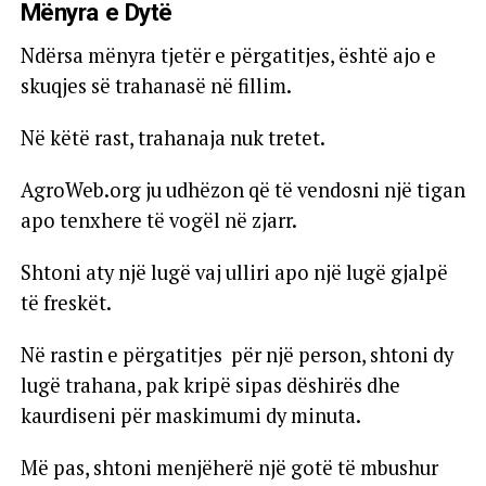
Mënyra e Dytë
Ndërsa mënyra tjetër e përgatitjes, është ajo e
skuqjes së trahanasë në fillim.
Në këtë rast, trahanaja nuk tretet.
AgroWeb.org ju udhëzon që të vendosni një tigan
apo tenxhere të vogël në zjarr.
Shtoni aty një lugë vaj ulliri apo një lugë gjalpë
të freskët.
Në rastin e përgatitjes për një person, shtoni dy
lugë trahana, pak kripë sipas dëshirës dhe
kaurdiseni për maskimumi dy minuta.
Më pas, shtoni menjëherë një gotë të mbushur