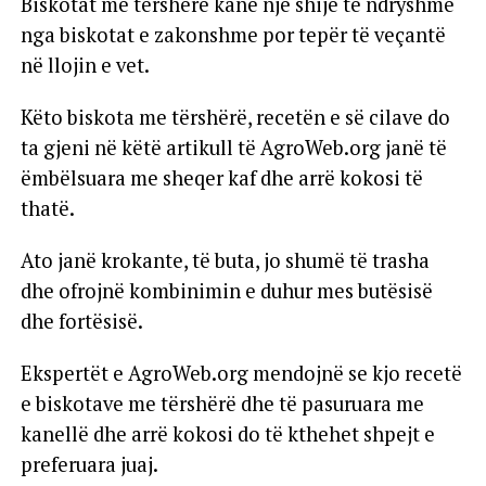
Biskotat me tërshërë kanë një shije të ndryshme
nga biskotat e zakonshme por tepër të veçantë
në llojin e vet.
Këto biskota me tërshërë, recetën e së cilave do
ta gjeni në këtë artikull të AgroWeb.org janë të
ëmbëlsuara me sheqer kaf dhe arrë kokosi të
thatë.
Ato janë krokante, të buta, jo shumë të trasha
dhe ofrojnë kombinimin e duhur mes butësisë
dhe fortësisë.
Ekspertët e AgroWeb.org mendojnë se kjo recetë
e biskotave me tërshërë dhe të pasuruara me
kanellë dhe arrë kokosi do të kthehet shpejt e
preferuara juaj.