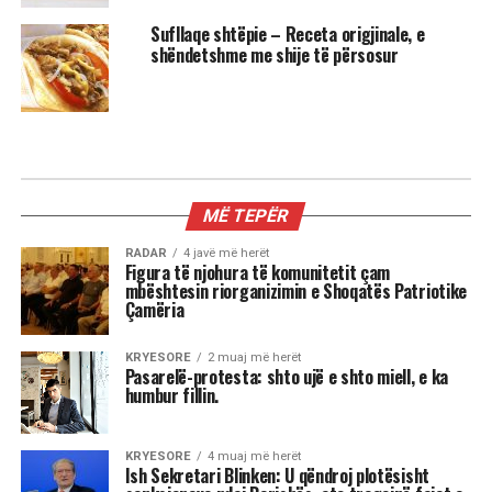
Sufllaqe shtëpie – Receta origjinale, e
shëndetshme me shije të përsosur
GATIME
How to Make Croissants / Receta
më e thjeshtë
How to Make Croissants