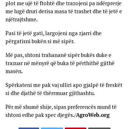
plot me ujë të ftohtë dhe trazojeni pa ndërprerje
me lugë druri derisa masa të trashet dhe të jetë e
njëtrajtshme.
Pasi të jetë gati, largojeni nga zjarri dhe
përgatisni bukën si më sipër.
Më pas, shtoni trahananë sipër bukës duke e
trazuar në mënyrë që buka të përthithë gjithë
masën.
Spërkateni me pak vaj ulliri apo gjalpë të freskët
si dhe djathë të thërrmuar gjithashtu.
Për më shumë shije, sipas preferencës mund të
shtoni edhe pak spec djegës./
AgroWeb.org