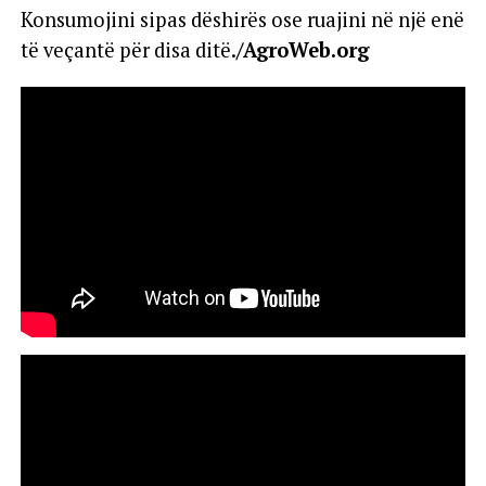
Konsumojini sipas dëshirës ose ruajini në një enë
të veçantë për disa ditë.
/AgroWeb.org