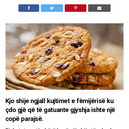
Kjo shije ngjall kujtimet e fëmijërisë ku
çdo gjë që të gatuante gjyshja ishte një
copë parajsë.