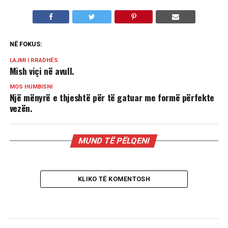
NË FOKUS:
LAJMI I RRADHËS
Mish viçi në avull.
MOS HUMBISNI
Një mënyrë e thjeshtë për të gatuar me formë përfekte
vezën.
MUND TË PËLQENI
KLIKO TË KOMENTOSH