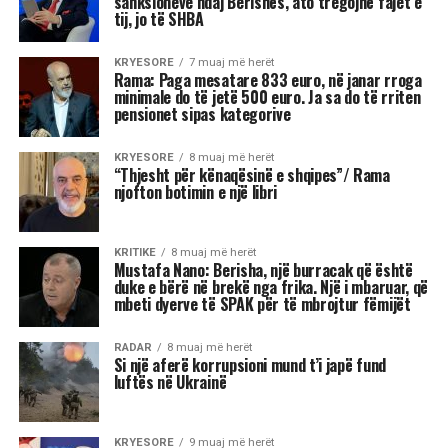
https://www.youtube.com/watch?v=tSlx8NnoEfA
NË FOKUS:
CROISSANTS
LAJMI I RRADHËS
Mëngjes i shëndetshëm – Biskota shtëpie të thjeshta
me tërshërë
MOS HUMBISNI
Supë pule me miell misri dhe kos – Receta e lehtë plot