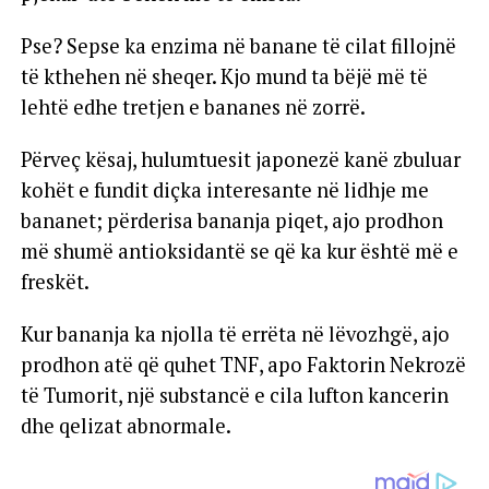
Pse? Sepse ka enzima në banane të cilat fillojnë
të kthehen në sheqer. Kjo mund ta bëjë më të
lehtë edhe tretjen e bananes në zorrë.
Përveç kësaj, hulumtuesit japonezë kanë zbuluar
kohët e fundit diçka interesante në lidhje me
bananet; përderisa bananja piqet, ajo prodhon
më shumë antioksidantë se që ka kur është më e
freskët.
Kur bananja ka njolla të errëta në lëvozhgë, ajo
prodhon atë që quhet TNF, apo Faktorin Nekrozë
të Tumorit, një substancë e cila lufton kancerin
dhe qelizat abnormale.