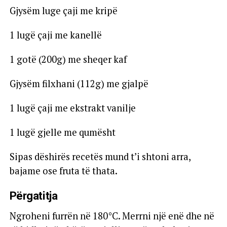
Gjysëm luge çaji me kripë
1 lugë çaji me kanellë
1 gotë (200g) me sheqer kaf
Gjysëm filxhani (112g) me gjalpë
1 lugë çaji me ekstrakt vanilje
1 lugë gjelle me qumësht
Sipas dëshirës recetës mund t’i shtoni arra,
bajame ose fruta të thata.
Përgatitja
Ngroheni furrën në 180°C. Merrni një enë dhe në