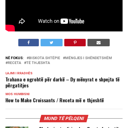
NË FOKUS:
BISKOTA SHTËPIE
MËNGJES I SHËNDETSHËM
RECETA
TË THJESHTA
LAJMI I RRADHËS
Trahana e ngrohtë për darkë – Dy mënyrat e shpejta të
përgatitjes
MOS HUMBISNI
How to Make Croissants / Receta më e thjeshtë
MUND TË PËLQENI