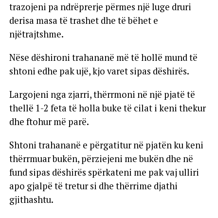
trazojeni pa ndrëprerje përmes një luge druri
derisa masa të trashet dhe të bëhet e
njëtrajtshme.
Nëse dëshironi trahananë më të hollë mund të
shtoni edhe pak ujë, kjo varet sipas dëshirës.
Largojeni nga zjarri, thërrmoni në një pjatë të
thellë 1-2 feta të holla buke të cilat i keni thekur
dhe ftohur më parë.
Shtoni trahananë e përgatitur në pjatën ku keni
thërrmuar bukën, përziejeni me bukën dhe në
fund sipas dëshirës spërkateni me pak vaj ulliri
apo gjalpë të tretur si dhe thërrime djathi
gjithashtu.