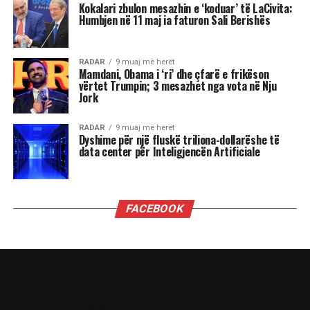
shije dhe shëndet
MUND TË PËLQENI
MË TEPËR
RADAR
4 javë më herët
Figura të njohura të komunitetit çam
mbështesin riorganizimin e Shoqatës Patriotike
Çamëria
KRYESORE
2 muaj më herët
Pasarelë-protesta: shto ujë e shto miell, e ka
humbur fillin.
KRYESORE
4 muaj më herët
Ish Sekretari Blinken: U qëndroj plotësisht