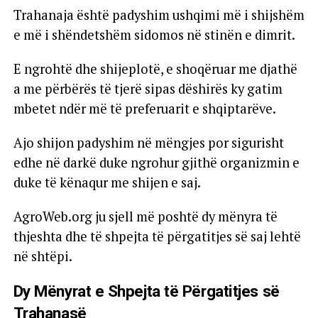
Trahanaja është padyshim ushqimi më i shijshëm
e më i shëndetshëm sidomos në stinën e dimrit.
E ngrohtë dhe shijeplotë, e shoqëruar me djathë
a me përbërës të tjerë sipas dëshirës ky gatim
mbetet ndër më të preferuarit e shqiptarëve.
Ajo shijon padyshim në mëngjes por sigurisht
edhe në darkë duke ngrohur gjithë organizmin e
duke të kënaqur me shijen e saj.
AgroWeb.org ju sjell më poshtë dy mënyra të
thjeshta dhe të shpejta të përgatitjes së saj lehtë
në shtëpi.
Dy Mënyrat e Shpejta të Përgatitjes së
Trahanasë