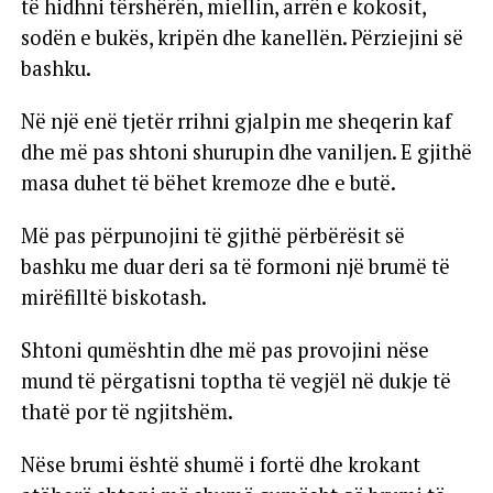
të hidhni tërshërën, miellin, arrën e kokosit,
sodën e bukës, kripën dhe kanellën. Përziejini së
bashku.
Në një enë tjetër rrihni gjalpin me sheqerin kaf
dhe më pas shtoni shurupin dhe vaniljen. E gjithë
masa duhet të bëhet kremoze dhe e butë.
Më pas përpunojini të gjithë përbërësit së
bashku me duar deri sa të formoni një brumë të
mirëfilltë biskotash.
Shtoni qumështin dhe më pas provojini nëse
mund të përgatisni toptha të vegjël në dukje të
thatë por të ngjitshëm.
Nëse brumi është shumë i fortë dhe krokant