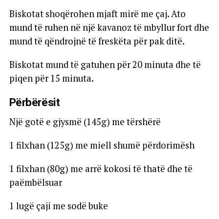
Biskotat shoqërohen mjaft mirë me çaj. Ato
mund të ruhen në një kavanoz të mbyllur fort dhe
mund të qëndrojnë të freskëta për pak ditë.
Biskotat mund të gatuhen për 20 minuta dhe të
piqen për 15 minuta.
Përbërësit
Një gotë e gjysmë (145g) me tërshërë
1 filxhan (125g) me miell shumë përdorimësh
1 filxhan (80g) me arrë kokosi të thatë dhe të
paëmbëlsuar
1 lugë çaji me sodë buke