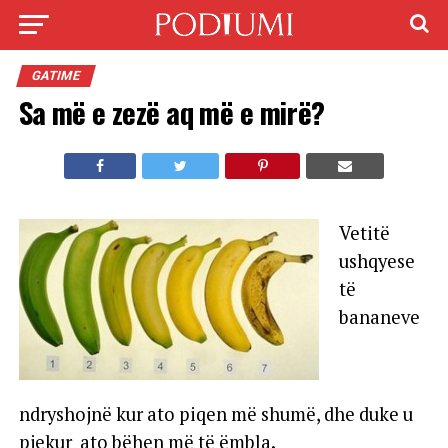
GATIME
Sa më e zezë aq më e mirë?
Vetitë
ushqyese
të
bananeve
ndryshojnë kur ato piqen më shumë, dhe duke u
pjekur ato bëhen më të ëmbla.