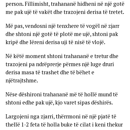
person. Fillimisht, trahananë hidheni në një gotë
me pak ujë të vakët dhe trazojeni derisa të tretet.
Më pas, vendosni një tenxhere të vogël në zjarr
dhe shtoni një gotë të plotë me ujë, shtoni pak
kripë dhe lëreni derisa uji të nisë të vlojë.
Në këtë moment shtoni trahananë e tretur dhe
trazojeni pa ndrëprerje përmes një luge druri
derisa masa të trashet dhe të bëhet e
njëtrajtshme.
Nëse dëshironi trahananë më të hollë mund të
shtoni edhe pak ujë, kjo varet sipas dëshirës.
Largojeni nga zjarri, thërrmoni në një pjatë të
thellë 1-2 feta të holla buke të cilat i keni thekur