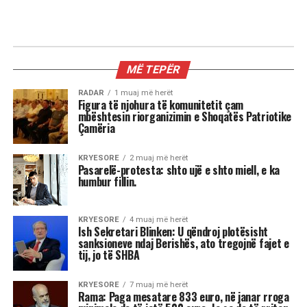
GATIME
Mëngjes i shëndetshëm – Biskota
shtëpie të thjeshta me tërshërë
Kjo shije ngjall kujtimet e fëmijërisë ku
çdo gjë që të gatuante gjyshja ishte një
copë parajsë.
Biskotat me tërshërë kanë një shije të ndryshme