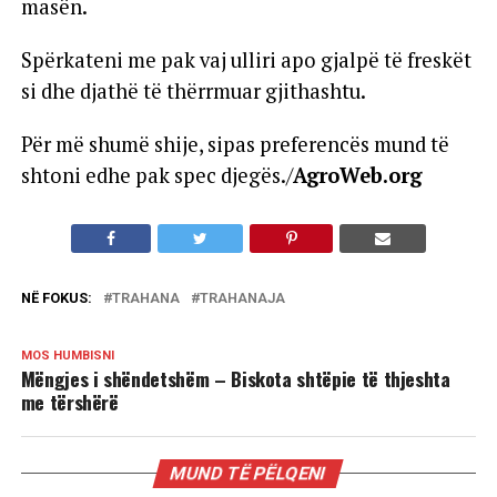
masën.
Spërkateni me pak vaj ulliri apo gjalpë të freskët
si dhe djathë të thërrmuar gjithashtu.
Për më shumë shije, sipas preferencës mund të
shtoni edhe pak spec djegës./
AgroWeb.org
NË FOKUS:
TRAHANA
TRAHANAJA
MOS HUMBISNI
Mëngjes i shëndetshëm – Biskota shtëpie të thjeshta
me tërshërë
MUND TË PËLQENI