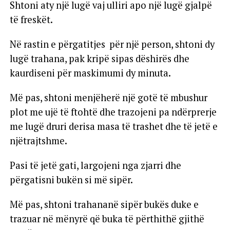
Shtoni aty një lugë vaj ulliri apo një lugë gjalpë
të freskët.
Në rastin e përgatitjes për një person, shtoni dy
lugë trahana, pak kripë sipas dëshirës dhe
kaurdiseni për maskimumi dy minuta.
Më pas, shtoni menjëherë një gotë të mbushur
plot me ujë të ftohtë dhe trazojeni pa ndërprerje
me lugë druri derisa masa të trashet dhe të jetë e
njëtrajtshme.
Pasi të jetë gati, largojeni nga zjarri dhe
përgatisni bukën si më sipër.
Më pas, shtoni trahananë sipër bukës duke e
trazuar në mënyrë që buka të përthithë gjithë