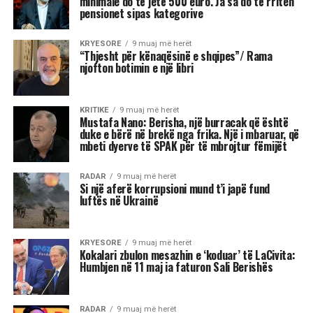
nga biskotat e zakonshme por tepër të veçantë
në llojin e vet.
Këto biskota me tërshërë, recetën e së cilave do
ta gjeni në këtë artikull të AgroWeb.org janë të
ëmbëlsuara me sheqer kaf dhe arrë kokosi të
thatë.
Ato janë krokante, të buta, jo shumë të trasha
dhe ofrojnë kombinimin e duhur mes butësisë
dhe fortësisë.
Ekspertët e AgroWeb.org mendojnë se kjo recetë
e biskotave me tërshërë dhe të pasuruara me
kanellë dhe arrë kokosi do të kthehet shpejt e
preferuara juaj.