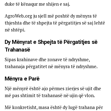
duke të kënaqur me shijen e saj.
AgroWeb.org ju sjell më poshtë dy mënyra të
thjeshta dhe të shpejta të përgatitjes së saj lehtë
në shtëpi.
Dy Mënyrat e Shpejta të Përgatitjes së
Trahanasë
Sipas krahinave dhe zonave të ndryshme,
trahanaja përgatitet në mënyra të ndryshme.
Mënyra e Parë
Një mënyrë është ajo përmes zierjes së ujit dhe
më pas shtimit të trahanasë në ujin që vlon.
Më konkretisht, masa është dy lugë trahana për