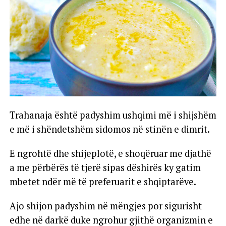
Trahanaja është padyshim ushqimi më i shijshëm
e më i shëndetshëm sidomos në stinën e dimrit.
E ngrohtë dhe shijeplotë, e shoqëruar me djathë
a me përbërës të tjerë sipas dëshirës ky gatim
mbetet ndër më të preferuarit e shqiptarëve.
Ajo shijon padyshim në mëngjes por sigurisht
edhe në darkë duke ngrohur gjithë organizmin e