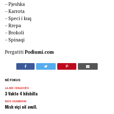
– Pjeshka
– Karrota
– Speci i kuq
– Rrepa
– Brokoli
– Spinaqi
Pergatiti
Podiumi.com
NË FOKUS:
LAJMI I RRADHËS
3 Vakte 4 këshilla
MOS HUMBISNI
Mish viçi në avull.