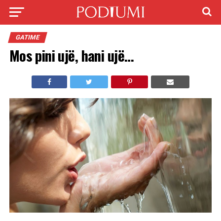
GATIME
Mos pini ujë, hani ujë…