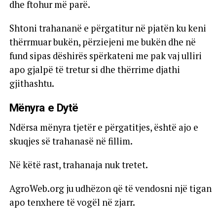
dhe ftohur më parë.
Shtoni trahananë e përgatitur në pjatën ku keni
thërrmuar bukën, përziejeni me bukën dhe në
fund sipas dëshirës spërkateni me pak vaj ulliri
apo gjalpë të tretur si dhe thërrime djathi
gjithashtu.
Mënyra e Dytë
Ndërsa mënyra tjetër e përgatitjes, është ajo e
skuqjes së trahanasë në fillim.
Në këtë rast, trahanaja nuk tretet.
AgroWeb.org ju udhëzon që të vendosni një tigan
apo tenxhere të vogël në zjarr.