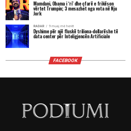
Biskotat shoqërohen mjaft mirë me çaj. Ato
mund të ruhen në një kavanoz të mbyllur fort dhe
mund të qëndrojnë të freskëta për pak ditë.
Biskotat mund të gatuhen për 20 minuta dhe të
piqen për 15 minuta.
Përbërësit
Një gotë e gjysmë (145g) me tërshërë
1 filxhan (125g) me miell shumë përdorimësh
1 filxhan (80g) me arrë kokosi të thatë dhe të
paëmbëlsuar
1 lugë çaji me sodë buke