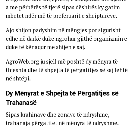
a me përbërës të tjerë sipas dëshirës ky gatim
mbetet ndër më të preferuarit e shqiptarëve.
Ajo shijon padyshim në mëngjes por sigurisht
edhe në darkë duke ngrohur gjithë organizmin e
duke të kënaqur me shijen e saj.
AgroWeb.org ju sjell më poshtë dy mënyra të
thjeshta dhe të shpejta të përgatitjes së saj lehtë
në shtëpi.
Dy Mënyrat e Shpejta të Përgatitjes së
Trahanasë
Sipas krahinave dhe zonave të ndryshme,
trahanaja përgatitet në mënyra të ndryshme.