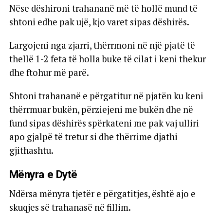
Nëse dëshironi trahananë më të hollë mund të
shtoni edhe pak ujë, kjo varet sipas dëshirës.
Largojeni nga zjarri, thërrmoni në një pjatë të
thellë 1-2 feta të holla buke të cilat i keni thekur
dhe ftohur më parë.
Shtoni trahananë e përgatitur në pjatën ku keni
thërrmuar bukën, përziejeni me bukën dhe në
fund sipas dëshirës spërkateni me pak vaj ulliri
apo gjalpë të tretur si dhe thërrime djathi
gjithashtu.
Mënyra e Dytë
Ndërsa mënyra tjetër e përgatitjes, është ajo e
skuqjes së trahanasë në fillim.