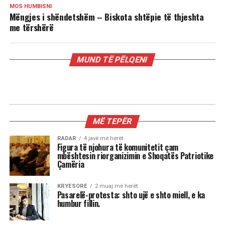
MOS HUMBISNI
Mëngjes i shëndetshëm – Biskota shtëpie të thjeshta
me tërshërë
MUND TË PËLQENI
MË TEPËR
RADAR
4 javë më herët
Figura të njohura të komunitetit çam
mbështesin riorganizimin e Shoqatës Patriotike
Çamëria
KRYESORE
2 muaj më herët
Pasarelë-protesta: shto ujë e shto miell, e ka
humbur fillin.