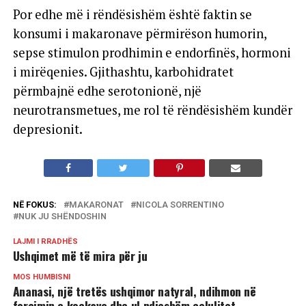
Por edhe më i rëndësishëm është faktin se
konsumi i makaronave përmirëson humorin,
sepse stimulon prodhimin e endorfinës, hormoni
i mirëqenies. Gjithashtu, karbohidratet
përmbajnë edhe serotonionë, një
neurotransmetues, me rol të rëndësishëm kundër
depresionit.
NË FOKUS:
MAKARONAT
NICOLA SORRENTINO
NUK JU SHËNDOSHIN
LAJMI I RRADHËS
Ushqimet më të mira për ju
MOS HUMBISNI
Ananasi, një tretës ushqimor natyral, ndihmon në
forcimin e kockave dhe ul ndjeshëm celulitet