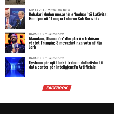
KRYESORE
9 muaj më herët
Kokalari zbulon mesazhin e ‘koduar’ të LaCivita:
Humbjen në 11 maj ia faturon Sali Berishës
RADAR
9 muaj më herët
Mamdani, Obama i ‘ri’ dhe çfarë e frikëson
vërtet Trumpin; 3 mesazhet nga vota në Nju
Jork
RADAR
9 muaj më herët
Dyshime për një fluskë triliona-dollarëshe të
data center për Inteligjencën Artificiale
FACEBOOK