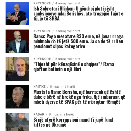
KRYESORE
4 muaj më herët
Ish Sekretari Blinken: U qëndroj plotësisht
sanksioneve ndaj Berishës, ato tregojnë fajet e
tij, jo të SHBA
KRYESORE
7 muaj më herët
Rama: Paga mesatare 833 euro, në janar rroga
minimale do të jetë 500 euro. Ja sa do të rriten
pensionet sipas kategorive
KRYESORE
8 muaj më herët
“Thjesht për kënaqësinë e shqipes”/ Rama
njofton botimin e një libri
KRITIKE
8 muaj më herët
Mustafa Nano: Berisha, një burracak që është
duke e bërë në brekë nga frika. Një i mbaruar, që
mbeti dyerve të SPAK për të mbrojtur fëmijët
RADAR
8 muaj më herët
Si një aferë korrupsioni mund t’i japë fund
luftës në Ukrainë