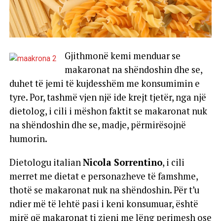
Gjithmonë kemi menduar se
makaronat na shëndoshin dhe se,
duhet të jemi të kujdesshëm me konsumimin e
tyre. Por, tashmë vjen një ide krejt tjetër, nga një
dietolog, i cili i mëshon faktit se makaronat nuk
na shëndoshin dhe se, madje, përmirësojnë
humorin.
Dietologu italian
Nicola Sorrentino
, i cili
merret me dietat e personazheve të famshme,
thotë se makaronat nuk na shëndoshin. Për t’u
ndier më të lehtë pasi i keni konsumuar, është
mirë që makaronat ti zieni me lëng perimesh ose