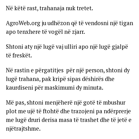
Në këtë rast, trahanaja nuk tretet.
AgroWeb.org ju udhëzon që të vendosni një tigan
apo tenxhere të vogël në zjarr.
Shtoni aty një lugë vaj ulliri apo një lugë gjalpë
të freskët.
Në rastin e përgatitjes për një person, shtoni dy
lugë trahana, pak kripë sipas dëshirës dhe
kaurdiseni për maskimumi dy minuta.
Më pas, shtoni menjëherë një gotë të mbushur
plot me ujë të ftohtë dhe trazojeni pa ndërprerje
me lugë druri derisa masa të trashet dhe të jetë e
njëtrajtshme.