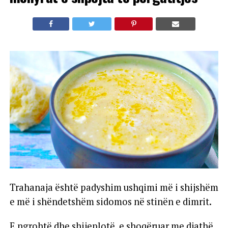
Trahanaja është padyshim ushqimi më i shijshëm
e më i shëndetshëm sidomos në stinën e dimrit.
E ngrohtë dhe shijeplotë, e shoqëruar me djathë