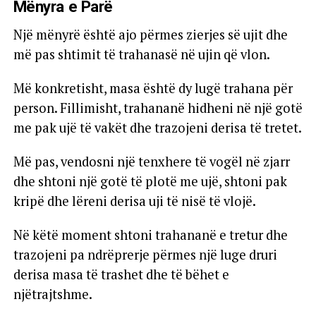
Mënyra e Parë
Një mënyrë është ajo përmes zierjes së ujit dhe
më pas shtimit të trahanasë në ujin që vlon.
Më konkretisht, masa është dy lugë trahana për
person. Fillimisht, trahananë hidheni në një gotë
me pak ujë të vakët dhe trazojeni derisa të tretet.
Më pas, vendosni një tenxhere të vogël në zjarr
dhe shtoni një gotë të plotë me ujë, shtoni pak
kripë dhe lëreni derisa uji të nisë të vlojë.
Në këtë moment shtoni trahananë e tretur dhe
trazojeni pa ndrëprerje përmes një luge druri
derisa masa të trashet dhe të bëhet e
njëtrajtshme.