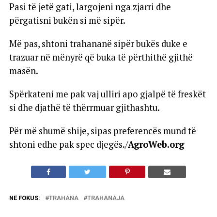
Pasi të jetë gati, largojeni nga zjarri dhe
përgatisni bukën si më sipër.
Më pas, shtoni trahananë sipër bukës duke e
trazuar në mënyrë që buka të përthithë gjithë
masën.
Spërkateni me pak vaj ulliri apo gjalpë të freskët
si dhe djathë të thërrmuar gjithashtu.
Për më shumë shije, sipas preferencës mund të
shtoni edhe pak spec djegës./
AgroWeb.org
NË FOKUS:
TRAHANA
TRAHANAJA