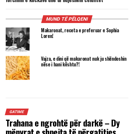
MUND TË PËLQENI
Makaronat, receta e preferuar e Sophia
Loren!
Vajza, e dini që makaronat nuk ju shëndoshin
nëse i hani kështu?!
GATIME
Trahana e ngrohtë për darkë – Dy
mënyrat e shpejta të përgatitjes