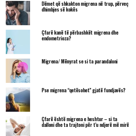
Dëmet që shkakton migrena në trup, përveç
dhimbjes së kokës
Çfarë kanë të përbashkët migrena dhe
endometrioza?
Migrena/ Mënyrat se si ta parandaloni
Pse migrena “qetësohet” gjatë fundjavës?
Çfarë është migrena e heshtur – si ta
dalloni dhe ta trajtoni për t’u ndjerë më mirë