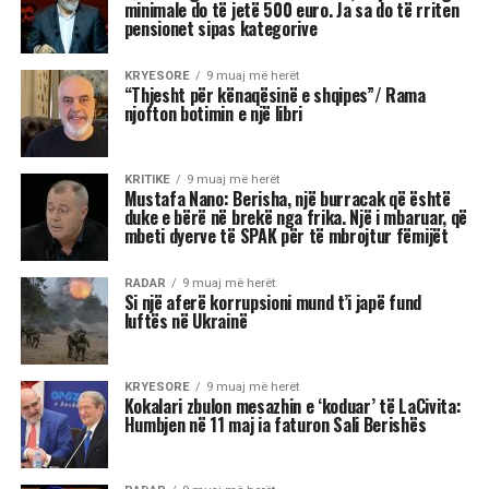
Kjo dinamikë shpesh sjell tensione dhe konflikte,
si në jetën personale, ashtu edhe në atë
profesionale.
Më poshtë janë tre shenjat e zodiakut që
konsiderohen më xheloze:
Akrepi
I njohur për intensitetin e tij emocional, akrepi
shpesh konkurron në heshtje. Kur ndjen se është
tejkaluar, mund të mbajë mëri dhe të tërhiqet
nga të tjerët.
Luani
Luanët kanë nevojë të madhe për vëmendje dhe
admirim. Kur këto nevoja nuk plotësohen,
ndjenja e xhelozisë mund të bëhet e fortë. Ata
shpesh nënvlerësojnë ata që i sfidojnë në