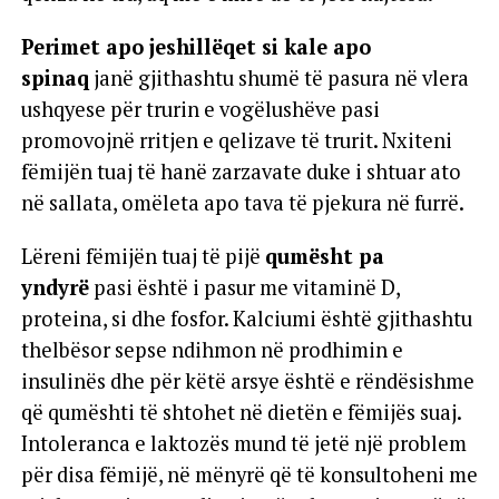
Perimet apo jeshillëqet si kale apo
spinaq
janë gjithashtu shumë të pasura në vlera
ushqyese për trurin e vogëlushëve pasi
promovojnë rritjen e qelizave të trurit. Nxiteni
fëmijën tuaj të hanë zarzavate duke i shtuar ato
në sallata, omëleta apo tava të pjekura në furrë.
Lëreni fëmijën tuaj të pijë
qumësht pa
yndyrë
pasi është i pasur me vitaminë D,
proteina, si dhe fosfor. Kalciumi është gjithashtu
thelbësor sepse ndihmon në prodhimin e
insulinës dhe për këtë arsye është e rëndësishme
që qumështi të shtohet në dietën e fëmijës suaj.
Intoleranca e laktozës mund të jetë një problem
për disa fëmijë, në mënyrë që të konsultoheni me