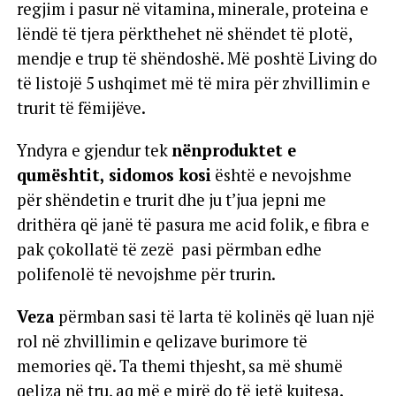
regjim i pasur në vitamina, minerale, proteina e
lëndë të tjera përkthehet në shëndet të plotë,
mendje e trup të shëndoshë. Më poshtë Living do
të listojë 5 ushqimet më të mira për zhvillimin e
trurit të fëmijëve.
Yndyra e gjendur tek
nënproduktet e
qumështit, sidomos kosi
është e nevojshme
për shëndetin e trurit dhe ju t’jua jepni me
drithëra që janë të pasura me acid folik, e fibra e
pak çokollatë të zezë pasi përmban edhe
polifenolë të nevojshme për trurin.
Veza
përmban sasi të larta të kolinës që luan një
rol në zhvillimin e qelizave burimore të
memories që. Ta themi thjesht, sa më shumë
qeliza në tru, aq më e mirë do të jetë kujtesa.