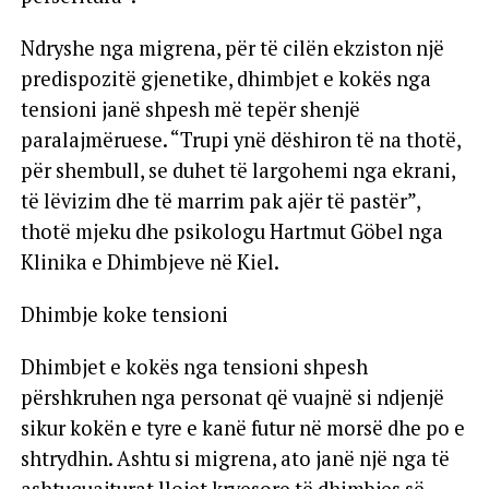
Ndryshe nga migrena, për të cilën ekziston një
predispozitë gjenetike, dhimbjet e kokës nga
tensioni janë shpesh më tepër shenjë
paralajmëruese. “Trupi ynë dëshiron të na thotë,
për shembull, se duhet të largohemi nga ekrani,
të lëvizim dhe të marrim pak ajër të pastër”,
thotë mjeku dhe psikologu Hartmut Göbel nga
Klinika e Dhimbjeve në Kiel.
Dhimbje koke tensioni
Dhimbjet e kokës nga tensioni shpesh
përshkruhen nga personat që vuajnë si ndjenjë
sikur kokën e tyre e kanë futur në morsë dhe po e
shtrydhin. Ashtu si migrena, ato janë një nga të
ashtuquajturat llojet kryesore të dhimbjes së