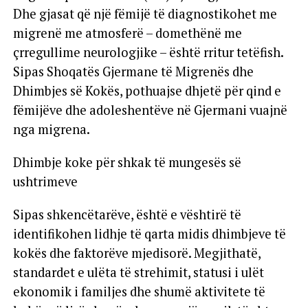
Dhe gjasat që një fëmijë të diagnostikohet me
migrenë me atmosferë – domethënë me
çrregullime neurologjike – është rritur tetëfish.
Sipas Shoqatës Gjermane të Migrenës dhe
Dhimbjes së Kokës, pothuajse dhjetë për qind e
fëmijëve dhe adoleshentëve në Gjermani vuajnë
nga migrena.
Dhimbje koke për shkak të mungesës së
ushtrimeve
Sipas shkencëtarëve, është e vështirë të
identifikohen lidhje të qarta midis dhimbjeve të
kokës dhe faktorëve mjedisorë. Megjithatë,
standardet e ulëta të strehimit, statusi i ulët
ekonomik i familjes dhe shumë aktivitete të