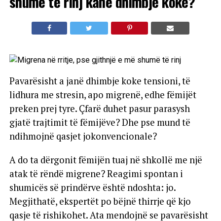
shumë të rinj kanë dhimbje koke?
Pavarësisht a janë dhimbje koke tensioni, të
lidhura me stresin, apo migrenë, edhe fëmijët
preken prej tyre. Çfarë duhet pasur parasysh
gjatë trajtimit të fëmijëve? Dhe pse mund të
ndihmojnë qasjet jokonvencionale?
A do ta dërgonit fëmijën tuaj në shkollë me një
atak të rëndë migrene? Reagimi spontan i
shumicës së prindërve është ndoshta: jo.
Megjithatë, ekspertët po bëjnë thirrje që kjo
qasje të rishikohet. Ata mendojnë se pavarësisht