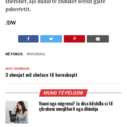
shërohet, ajo mund të zhduket sërish gjatë
pubertetit.
/
DW
NË FOKUS:
MIGRENA
MOS HUMBISNI
3 shenjat më xheloze të horoskopit
MUND TË PËLQENI
Vuani nga migrena? Ja disa këshilla si të
çliroheni menjëherë nga dhimbja