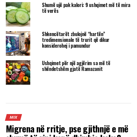
Shumë ujë pak kalori: 9 ushqimet më të mira
të verës
Shkencëtarët zbulojnë “hartën”
tredimensionale të trurit që dikur
konsiderohej i pamundur
Ushqimet për një agjërim sa më të
shëndetshëm gjatë Ramazanit
MIX
Migrena në rritje, pse gjithnjë e më