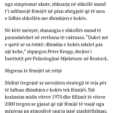
nga simptomat akute, shkuarja në shkollë mund
t’i ndihmojë fëmijët në plan afatgjatë që të mos
e lidhin shkollën me dhimbjen e kokës.
Në këtë mënyrë, shmangia e shkollës mund të
parandalohet në rrethana të caktuara. “Duket më
e qartë se sa është: dhimbja e kokës ndalet pas
një kohe,” shpjegon Peter Kropp, drejtor i
Institutit për Psikologjinë Mjekësore në Rostock.
Migrena te fëmijët në rritje
Shifrat tregojnë se nevojiten strategji të reja për
të luftuar dhimbjen e kokës tek fëmijët. Një
krahasim midis viteve 1970 dhe fillimit të viteve
2000 tregon se gjasat që një fëmijë të vuajë nga
migrena pa atmosferë (aur)a janë gjashtëfishuar.