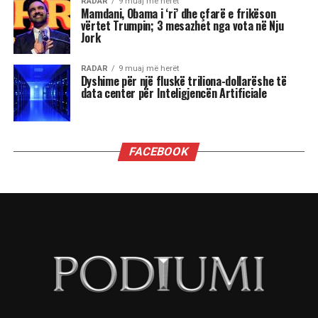
pozicionin e tyre, sidomos në rolin udhëheqës.
Astrologjia i këshillon Luanët të ushtrojnë më
shumë përulësi për të shmangur zilitë e
panevojshme.
Virgjëresha
Virgjëreshat përjetojnë xhelozinë përmes
nevojës së tyre për përsosmëri. Krahasimet e
vazhdueshme me të tjerët shpesh i bëjnë të
ndihen konkurrues ose të zhgënjyer. Ato
përdorin kritika të ashpra ndaj vetes dhe të
tjerëve për të fshehur pasiguritë e brendshme.
Horoskopi i sugjeron Virgjëreshës të pranojë
ritmin e saj personal dhe të shmangë krahasimet
e panevojshme.