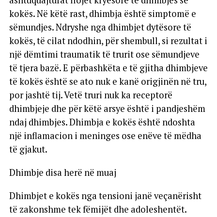
kokës. Në këtë rast, dhimbja është simptomë e
sëmundjes. Ndryshe nga dhimbjet dytësore të
kokës, të cilat ndodhin, për shembull, si rezultat i
një dëmtimi traumatik të trurit ose sëmundjeve
të tjera bazë. E përbashkëta e të gjitha dhimbjeve
të kokës është se ato nuk e kanë origjinën në tru,
por jashtë tij. Vetë truri nuk ka receptorë
dhimbjeje dhe për këtë arsye është i pandjeshëm
ndaj dhimbjes. Dhimbja e kokës është ndoshta
një inflamacion i meninges ose enëve të mëdha
të gjakut.
Dhimbje disa herë në muaj
Dhimbjet e kokës nga tensioni janë veçanërisht
të zakonshme tek fëmijët dhe adoleshentët.