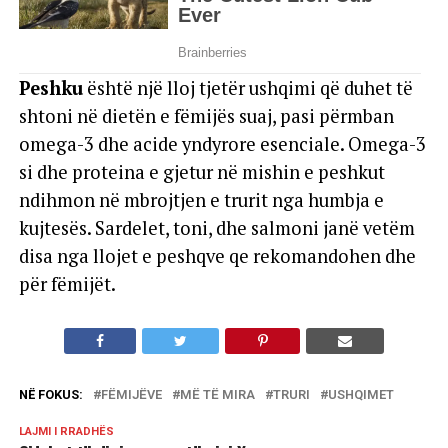
Peshku
është një lloj tjetër ushqimi që duhet të
shtoni në dietën e fëmijës suaj, pasi përmban
omega-3 dhe acide yndyrore esenciale. Omega-3
si dhe proteina e gjetur në mishin e peshkut
ndihmon në mbrojtjen e trurit nga humbja e
kujtesës. Sardelet, toni, dhe salmoni janë vetëm
disa nga llojet e peshqve qe rekomandohen dhe
për fëmijët.
NË FOKUS:
FËMIJËVE
MË TË MIRA
TRURI
USHQIMET
LAJMI I RRADHËS