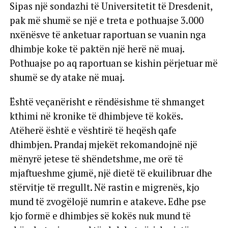
Sipas një sondazhi të Universitetit të Dresdenit,
pak më shumë se një e treta e pothuajse 3.000
nxënësve të anketuar raportuan se vuanin nga
dhimbje koke të paktën një herë në muaj.
Pothuajse po aq raportuan se kishin përjetuar më
shumë se dy atake në muaj.
Është veçanërisht e rëndësishme të shmanget
kthimi në kronike të dhimbjeve të kokës.
Atëherë është e vështirë të heqësh qafe
dhimbjen. Prandaj mjekët rekomandojnë një
mënyrë jetese të shëndetshme, me orë të
mjaftueshme gjumë, një dietë të ekuilibruar dhe
stërvitje të rregullt. Në rastin e migrenës, kjo
mund të zvogëlojë numrin e atakeve. Edhe pse
kjo formë e dhimbjes së kokës nuk mund të