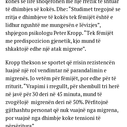
kohës së lirë shoqërohen me një rrezik të shtuar
të dhimbjes së kokës. Dhe: “Studimet tregojnë se
rritja e dhimbjeve të kokës tek fëmijët është e
lidhur ngushtë me mungesën e lëvizjes”,
shpjegon psikologu Peter Kropp. “Tek fëmijët
me predispozicion gjenetik, kjo mund të
shkaktojë edhe një atak migrene”.
Kropp thekson se sportet që rrisin rezistencën
luajnë një rol vendimtar në parandalimin e
migrenës. Jo vetëm për fëmijët, por edhe për të
rriturit. “Vrapimi i rregullt, për shembull tri herë
në javë për 30 deri në 45 minuta, mund të
zvogëlojë migrenën deri në 50%. Përfitojnë
gjithashtu personat që nuk vuajnë nga migrena,
por vuajnë nga dhimbje koke tensioni të
përsëritura”.