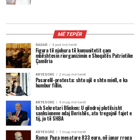
MIX
3 shenjat më xheloze të horoskopit
Astrologjia tregon se disa shenja të zodiakut
janë më të prirura të përjetojnë xhelozi, për
shkak të pasigurisë, krenarisë ose nevojës së
fortë për njohje.